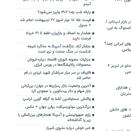
آمدم
یارانه شب یلدا ۱۴۰۲ واریز نمی‌شود؟
قیمت طلا ۱۸ عیار امروز ۲۷ اردیبهشت اعلام شد
بازار لپ‌تاپ /
+ جدول
استوک به این
هشدار به اصناف و بازاریان؛ فقط تا ۳۱ خرداد
فرصت دارید
ماشین لباسشویی‎های ایرانی چند؟
متفکر آزاد: بازگشت آمریکا به مذاکره نتیجه
 پلاس
شکست در جنگ سخت و نرم است
جزئیات مصوبه شورای اقتصاد درباره فروش
محصولات پالایشگاه‌ها در بورس انرژی
و در تبریز +
صی
قالیباف بر سر مزار سرلشکر شهید ایزدی در قم
حاضر شد
آخرین وضعیت بازار رمزارزها در جهان/ بی‌ثباتی
ن هدایای
بازار سهام و دلار بیت‌کوین را صعودی کرد
تریان
واکنش حسام‌الدین آشنا به گزافه گویی‌ ترامپ
بزرگ‌ترین موتورسیکلت برقی جهان + عکس
ت های دانش
رژیم صهیونیستی و آمریکا هنجارهای بین‌المللی را
کشور
زیر پا گذاشته‌اند
خبر خوش درباره متروی شیراز