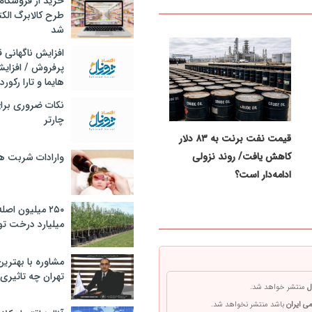
خرید از فروشگاه‌
طرح کالابرگ الک
شد
افزایش ناگهانی
پرفروش / افزایش
هایما و تارا رکورد
نکات ضروری برا
چارتر
قیمت نفت برنت به ۸۳ دلار
کاهش یافت/ روند نزولی
وارادات شربت 
ادامه‌دار است؟
۲۵۰ میلیون اص
میلیارد درخت تو
مشاوره با بهتری
تهران چه تاثیری 
ل
منتشر خواهد شد.
ی ایران
باشد منتشر نخواهد شد.