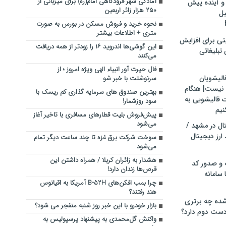
آمادگی شهر فرودگاهی امام(ره) برای میزبانی از
و آینده پیش
۲۵۰ هزار زائر اربعین
یل
نحوه خرید و فروش مسکن در بورس به صورت
متری + اطلاعات بیشتر
تی برای افزایش
این گوشی‌ها اندروید ۱۶ را زودتر از همه دریافت
تبلیغاتی
می‌کنند
فال حیرت آور انبیاء الهی ویژه امروز ؛ از
الیشویان
سرنوشتت با خبر شو
 نیست| هنگام
بهترین صندوق های سرمایه گذاری کم ریسک با
ت قالیشویی به
سود روزشمار!
نیم
پیش‌فروش بلیت قطارهای مسافری با تاخیر آغاز
می‌شود
ال در مشهد /
ارز دیجیتال
سوخت شرکت برق غزه تا چند ساعت دیگر تمام
می‌شود
هشدار به زائران کربلا / همراه داشتن این
 و صدور کد
قرص‌ها زندان دارد!
 سامانه
چرا بمب افکن‌های B-52H آمریکا به اقیانوس
هند رفتند؟
ده چه برتری
بازار خودرو با این خبر روز شنبه منفجر می شود؟
ست دوم دارد؟
واکنش گل‌محمدی به پیشنهاد پرسپولیس به