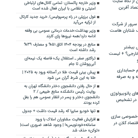
ن از نگاه سایت
وزیر خارجه پاکستان: تمامی کانال‌های ارتباطی
صاد آفرین
امنیتی و نظامی با ایران فعال شده است
غول برزیلی در راه پرسپولیس/ خرید جدید کارتال
از ترکیه می‌آید
سرور از شرکت
 شتابان هاست
وزیر بهداشت:خدمات درمانی عمومی بی وقفه
ادامه دارد/همه نیروها پای کارند
منابع در بودجه ۱۴۰۴ اتاق ۵۱% و مصارف ۳۹%
ی بیشتر
رشد داشته است
خارجی؟ + لیست
تراکتور صفر ـ استقلال یک؛ فاصله یک نیمه‌ای
آبی‌پوشان تا جام
م حسابداری
پیش بینی قیمت طلا در آستانه ورود به ۲۰۲۵ |
ه و به صرفه
طلا به این شرط گران می شود
از حال رفتن دانشجوی دختر دانشگاه تهران به
روایت رئیس دانشکده منابع طبیعی / ۲
ای پاتوبیولوژی
دانشجوی دختر و پسر در انظار عمومی هم را بغل
 در تشخیص
کرده بودند
تنها خودرو سایپا که رشد قیمت داشت + جدول
خصوصی سازی
افزایش فعالیت مشاوران املاک با ورود
تصاد کلان در
سامانه«خودنویس»! | وجود شاهد ضروری است|
«توکن» حذف شد