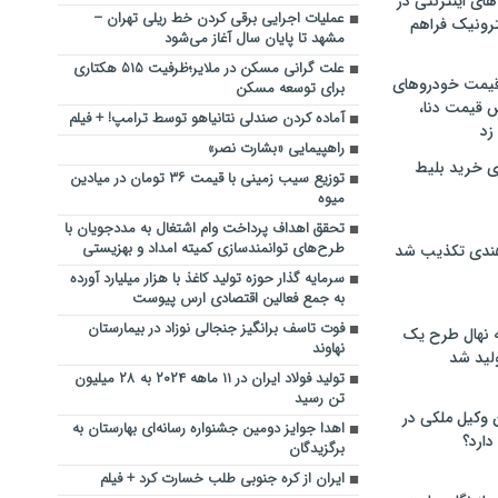
های اینترنتی در
عملیات اجرایی برقی کردن خط ریلی تهران –
ترونیک فراهم
مشهد تا پایان سال آغاز می‌شود
علت گرانی مسکن در ملایر؛ظرفیت ۵۱۵ هکتاری
 قیمت خودروهای
برای توسعه مسکن
 قیمت دنا،
آماده کردن صندلی نتانیاهو توسط ترامپ! + فیلم
 زد
راهپیمایی «بشارت نصر»
ی خرید بلیط
توزیع سیب زمینی با قیمت ۳۶ تومان در میادین
میوه
تحقق اهداف پرداخت وام اشتغال به مددجویان با
طرح‌های توانمندسازی کمیته امداد و بهزیستی
هندی تکذیب شد
سرمایه گذار حوزه تولید کاغذ با هزار میلیارد آورده
به جمع فعالین اقتصادی ارس پیوست
فوت تاسف برانگیز جنجالی نوزاد در بیمارستان
له نهال طرح یک
نهاوند
لید شد
تولید فولاد ایران در ۱۱ ماهه ۲۰۲۴ به ۲۸ میلیون
تن رسید
ن وکیل ملکی در
اهدا جوایز دومین جشنواره رسانه‌ای بهارستان به
دارد؟
برگزیدگان
ایران از کره جنوبی طلب خسارت کرد + فیلم