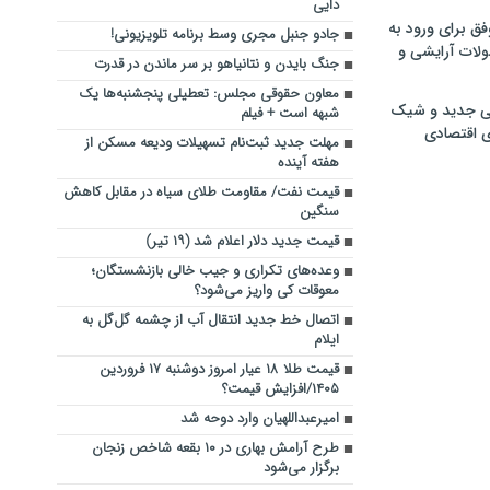
دایی
فق برای ورود به
جادو جنبل مجری وسط برنامه تلویزیونی!
ولات آرایشی و
جنگ بایدن و نتانیاهو بر سر ماندن در قدرت
معاون حقوقی مجلس: تعطیلی پنجشنبه‌ها یک
ی جدید و شیک
شبهه است + فیلم
ی اقتصادی
مهلت جدید ثبت‌نام تسهیلات ودیعه مسکن از
هفته آینده
قیمت نفت/ مقاومت طلای سیاه در مقابل کاهش
سنگین
قیمت جدید دلار اعلام شد (۱۹ تیر)
وعده‌های تکراری و جیب خالی بازنشستگان؛
معوقات کی واریز می‌شود؟
اتصال خط جدید انتقال آب از چشمه گل‌گل به
ایلام
قیمت طلا ۱۸ عیار امروز دوشنبه ۱۷ فروردین
۱۴۰۵/افزایش قیمت؟
امیرعبداللهیان وارد دوحه شد
طرح آرامش بهاری در ۱۰ بقعه شاخص زنجان
برگزار می‌شود