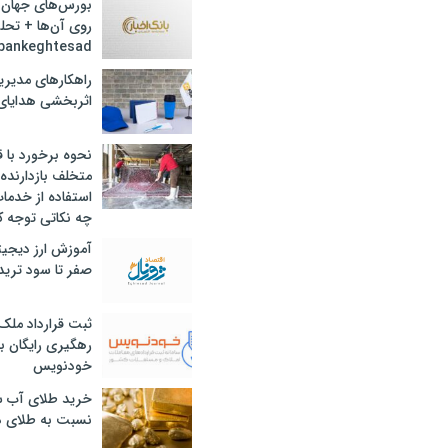
بورس‌های جهان 
روی آن‌ها + تحل
bankeghtesad
راهکارهای مدیری
اثربخشی هدایای 
نحوه برخورد با ق
متخلف بازدارنده
استفاده از خدما
چه نکاتی توجه ک
آموزش ارز دیجیت
صفر تا سود ترید 
ثبت قرارداد ملک
رهگیری رایگان با
خودنویس
خرید طلای آب ش
نسبت به طلای د