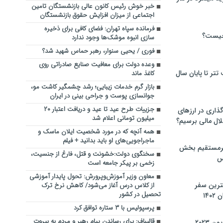
خبر خوش رئیس کانون عالی بازنشستگان تامین
اجتماعی از میزان افزایش حقوق بازنشستگان
فرمانده سپاه تهران: فضای کافی برای ذخیره
چیست؟
سازی انبوه موشک‌ها وجود ندارد
فوری / یحیی سنوار، رهبر حماس شهید شد؟
وعده دولت برای معافیت صنایع صادراتی روی
تر تا پایان سال
کاغذ ماند
بازار گرم خدمات زیبایی؛ رشد چشمگیر کاشت مو،
جوانسازی پوست و جراحی بینی در ایران
جزییات طرح عید تا عید و دریافت اعتبار ۲۰
گذاری در ارزهای
میلیون تومانی اعلام شد
لال مالی برسیم؟
همه آنچه که در مورد شخصیت ایلان ماسک و
ماجراجویی‌های او باید بدانید + فیلم
یرمستقیم بخش
سخنگوی دولت:خشونت و قتل، فارغ از جنسیت،
س
زخمی بر پیکر جامعه است
معاون وزیر آموزش‌وپرورش: تحول پایدار آموزشی
نترین سفر
از کلاس درس آغاز می‌شود/ کاهش نرخ ترک
تحصیل در کشور
۱۴
پرسپولیس با ۳ ستاره توافق کرد
قالیباف: برای رساندن پیام رهبر و مردم به بیروت
 ۲۰۲۳