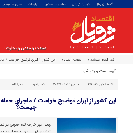
اقتصاد ژورنال
درباره ژورنال
تماس با سردبیر
تبلیغات
حریم خصوصی
صنعت و معدن و تجارت
شما اینجا هستید »
صفحه اصلی »
این کشور از ایران توضیح خواست / ما
گروه :
نفت و پتروشیمی
شناسه خبر:
312089
17 می 2026 - 20:37
109 بازدید
۰
دیدگاه
این کشور از ایران توضیح خواست / ماجرای حمله 
چیست؟
وزیر امور خارجه کره جنوبی در ت
توضیح تهران درباره حمله به 