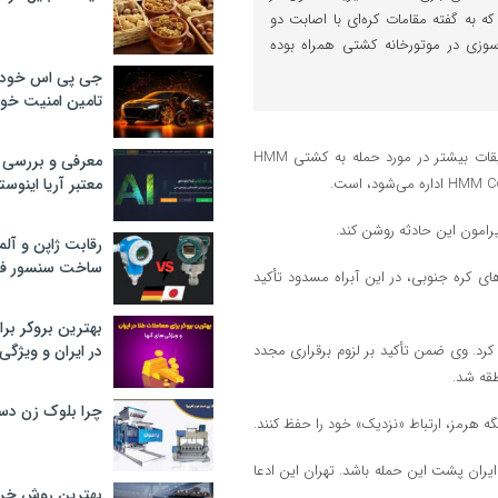
که به گفته مقامات کره‌ای با اصابت دو
زی در موتورخانه کشتی همراه بوده
جی پی اس خودرو
تامین امنیت خود
به گزارش اقتصاد آنلاین، چو به عراقچی گفت که سئول در حال انجام تحقیقات بیشتر در مورد حمله به کشتی HMM
معرفی و بررسی پ
معتبر آریا اینوست
یرامون این حادثه روشن کند.
رقابت ژاپن و آلم
ساخت سنسور فش
ای کره جنوبی، در این آبراه مسدود تأکید
بهترین بروکر برا
کرد. وی ضمن تأکید بر لزوم برقراری مجدد
در ایران و ویژگی‌
طقه شد.
چرا بلوک زن دس
 هرمز، ارتباط «نزدیک» خود را حفظ کنند.
ران پشت این حمله باشد. تهران این ادعا
بهترین روش خرید