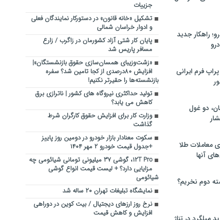
جزییات
تشکیل «خانه قانون» در دستورکار نمایندگان فعلی
و ادوار خراسان شمالی
؛ راهکار جدید
پایان کار شتی آزاد کشورمان در زاگرب / زارع
رو
مسافر پاریس شد
«زشت‌وزیبای همسان‌سازی حقوق بازنشستگان»|
راپ فرم ایرانی
افزایش ۸۰درصدی از کجا تامین شد؟ سفره
بازنشسته‌ها را حقیرتر نکنیم!
ور
تولید حداکثری نیروگاه های کشور | ناترازی برق
کاهش می یابد؟
ان، دو غول
وزارت کار برای افزایش حقوق کارگران شرط
ار
گذاشت
سکوت معنادار بازار خودرو در دومین روز پاییز
ی معاملات طلا
+جدول قیمت خودرو ۲ مهر ۱۴۰۴
های آنها
۱۲T Pro، گوشی ۳۷ میلیونی تومانی شیائومی چه
مزایایی دارد؟ + لیست قیمت انواع گوشی
شیائومی
ته دوم نخریم؟
نمایشگاه تبلیغات تهران ۲۰ ساله شد
نرخ روز ارزهای دیجتیال / بیت کوین در دوراهی
افزایش و کاهش قیمت
 میلگرد در تناژ