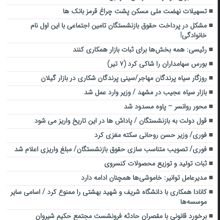
تسهیلات نهضت ملی مسکن پشت چراغ قرمز بانک ها
مشکل در پرداخت حقوق بازنشستگان تامین اجتماعی با این اول نام
خانوادگی!
رئیسی: همه بخش‌ها برای ثبات بازار همکاری کنند
بورس سهامداران را شاکی کرد (۷ تیر)
روزگار سیاه پرندگان مهاجر/سینی‌ پرندگان شکاری در بازار گیلان
بازار سیاه عجیب در مشهد / وزیر وارد عمل شد
محور روانسر – پاوه مسدود شد
قول دولت به بازنشستگان / پاداش ها در این تاریخ واریز می شود
فوری/ وزیر حسن روحانی سکته مغزی کرد
فوری/ تصویب متناسب سازی حقوق بازنشستگان/ مبلغ واریزی اعلام شد
ثبات تولید و توزیع محصولات کنسروی
مدیرعامل توانیر: خاموشی‌ها همچنان ادامه دارد
کانادا همکاری با دانشگاه شریف و شهید بهشتی را ممنوع کرد / اسامی سایر
موسسه‌ها
برخورد قانونی با مقصران حادثه فرونشست مجتمع حکیم شیروان