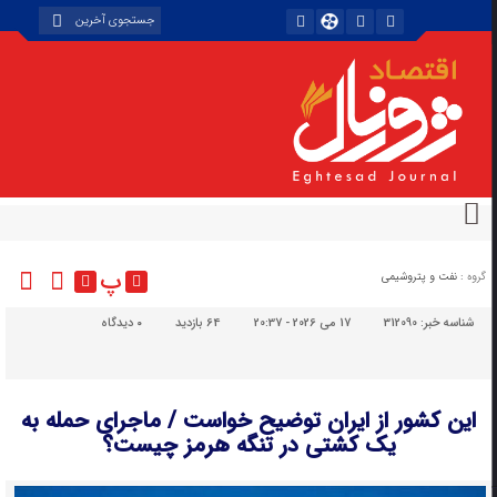
پ
گروه :
نفت و پتروشیمی
شناسه خبر:
312090
17 می 2026 - 20:37
64 بازدید
۰
دیدگاه
این کشور از ایران توضیح خواست / ماجرای حمله به
یک کشتی در تنگه هرمز چیست؟