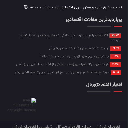
تمامی حقوق مادی و معنوی برای اقتصادژورنال محفوظ می باشد 🥰
پربازدیدترین مقالات اقتصادی
اشتباهات رایج در خرید مبل خانگی که فضای خانه را شلوغ نشان
15:22
می‌دهد
لیست شرکت‌های تولید کننده ساندویچ پانل
19:27
جابه‌جایی حریم شهر قزوین برای اجرای پروژه فولاد!
11:28
فولاد نوین آرکا؛ همراه پروژه‌های صنعتی از انتخاب تا تأمین ورق آهن
19:28
خرید هوشمندانه میکروکنترلر؛ کلید موفقیت پایدار پروژه‌های الکترونیکی
12:01
اعتبار اقتصادژورنال
اقتصاد ژورنال
درباره اقتصاد ژورنال
تماس با اقتصاد ژورنال