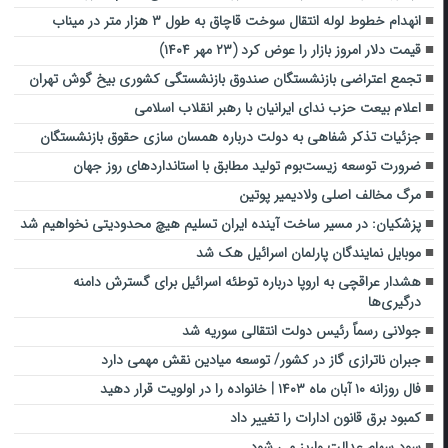
انهدام خطوط لوله انتقال سوخت قاچاق به طول ۳ هزار متر در ‌میناب
قیمت دلار امروز بازار را عوض کرد (۲۳ مهر ۱۴۰۴)
تجمع اعتراضی بازنشستگان صندوق بازنشستگی کشوری بیخ گوش تهران
اعلام بیعت حزب ندای ایرانیان با رهبر انقلاب اسلامی
جزئیات تذکر شفاهی به دولت درباره همسان سازی حقوق بازنشستگان
ضرورت توسعه زیست‌بوم تولید مطابق با استانداردهای روز جهان
مرگ مخالف اصلی ولادیمیر پوتین
پزشکیان: در مسیر ساخت آینده ایران تسلیم هیچ محدودیتی نخواهیم شد
موبایل نمایندگان پارلمان اسرائیل هک شد
هشدار عراقچی به اروپا درباره توطئه اسرائیل برای گسترش دامنه
درگیری‌ها
جولانی رسماً رئیس دولت انتقالی سوریه شد
جبران ناترازی گاز در کشور/ توسعه میادین نقش مهمی دارد
فال روزانه ۱۰ آبان ماه ۱۴۰۳ | خانواده را در اولویت قرار دهید
کمبود برق قانون ادارات را تغییر داد
سود سهام عدالت واریز می شود