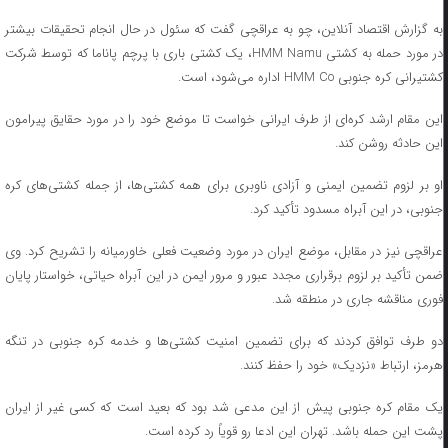
به گزارش اقتصاد آنلاین، چو به عراقچی گفت که سئول در حال انجام تحقیقات بیشتر
در مورد حمله به کشتی HMM Namu، یک کشتی باری با پرچم پاناما که توسط شرکت
کشتیرانی کره جنوبی HMM Co اداره می‌شود، است.
این مقام ارشد کره‌ای از طرف ایرانی خواست تا موضع خود را در مورد حقایق پیرامون
این حادثه روشن کند.
او بر لزوم تضمین ایمنی و آزادی ناوبری برای همه کشتی‌ها، از جمله کشتی‌های کره
جنوبی، در این آبراه مسدود تأکید کرد.
عراقچی نیز در مقابل، موضع ایران در مورد وضعیت فعلی خاورمیانه را تشریح کرد. وی
ضمن تأکید بر لزوم برقراری مجدد عبور و مرور ایمن در این آبراه حیاتی، خواستار پایان
فوری مناقشه جاری در منطقه شد.
دو طرف توافق کردند که برای تضمین امنیت کشتی‌ها و خدمه کره جنوبی در تنگه
هرمز، ارتباط «نزدیک» خود را حفظ کنند.
یک مقام کره جنوبی پیش از این مدعی شد بود که بعید است که کسی غیر از ایران
پشت این حمله باشد. تهران این ادعا رو قویاً رد کرده است.