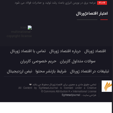
عرضه برق در بورس انرژی باعث رشد تولید و صادرات فولاد می شود
21:07
اعتبار اقتصادژورنال
اقتصاد ژورنال
درباره اقتصاد ژورنال
تماس با اقتصاد ژورنال
سوالات متداول کاربران
حریم خصوصی کاربران
تبلیغات در اقتصاد ژورنال
شرایط بازنشر محتوا
نبض ارزدیجیتال
تمامی حقوق مادی و معنوی برای اقتصادژورنال محفوظ می باشد ❤️
All Content by EghtesadJournal is licensed under a Creative
Commons Attribution 4.0 International License ©️
طراحی سایت :
Eghtesadjournal