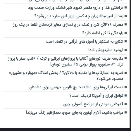
فرافکنی غذا و دارو؛ مقصر کمبود شیرخشک وزارت صمت بود
بعد از امیرعبداللهیان چه کسی وزیر امور خارجه می‌شود؟
مصرف ۴۷۹تُن شن و نمک در پاکسازی معابر کردستان فقط در یک روز
بارندگی تا کی ادامه دارد؟
اتکای به استکبار با آموزه‌های قرآنی در تضاد است
ارومیه سفیدپوش شد!
مقایسه هزینه‎ تورهای آنتالیا با پروازهای ایرانی و ترک / ۶شب سفر با پرواز
ترک ۸۲ میلیون، پرواز ایرانی ۶۵ میلیون تومان!
ضربه به استارتاپ‌ها یا مقابله با دلالان؟ / بخش املاک «دیوار» و «شیپور»
مسدود می‌شود؟
دست ایرانی‌ها روی ماشه؛ خلیج فارس جهنمی برای دشمنان
توافق ایران و آمریکا نزدیک است؟
قدردانی مومنی از مواضع اصولی چین
مراقب باشید، آلارم آیفون به‌جای صبح، بعدازظهر زنگ می‌زند!