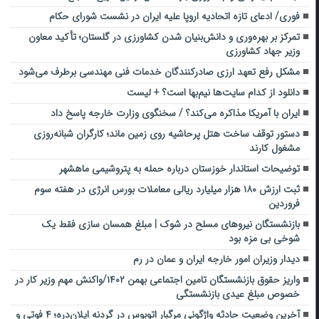
فوری/ ادعای تازه اتحادیه اروپا علیه ایران در نشست شورای حکام
تمرکز بر بهره‌وری و دانش‌بنیان شدن کشاورزی در گلستان؛ تأکید معاون
وزیر جهاد کشاورزی
مشکل رفع تعهد ارزی صادرکنندگان خدمات فنی‌ مهندسی برطرف می‌شود
دانلود از کدام سایت‌ها نیم‌بها است؟ + لیست
ایران با آمریکا مذاکره می‌کند؟ / سخنگوی وزارت خارجه پاسخ داد
دستور توقف ساخت هتل پرحاشیه روی زمین ماند؛ کارگران شبانه‌روزی
مشغول کارند
توضیحات استاندار خوزستان درباره حمله به پتروشیمی ماهشهر
ثبت ارزش ۱۸۰ هزار میلیارد ریالی معاملات بورس انرژی در هفته سوم
فروردین
بازنشستگان نیروهای مسلح در شوک | مبلغ همسان‌ سازی فقط یک
شوخی بی‌ مزه بود
دیدار وزیران امور خارجه ایران و عمان در رم
واریز حقوق بازنشستگان تامین اجتماعی بهمن ۱۴۰۲/واکنش مهم وزیر کار در
خصوص مبلغ عیدی بازنشستگی
آخرین وضعیت حادثه واژگونی مرگبار اتوبوس در گردنه ایلان‌دره؛ ۴ فوتی‌ و