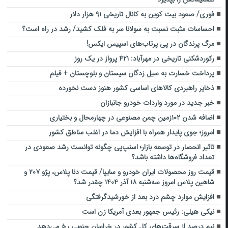
فوری/ صعود بیت کوین به کانال تاریخی ۹۱ هزار دلار
احساسات مثبت نسبت به سولانا سر به فلک کشید/ رشد در راه است؟
مرگ پرندگان در پی ‌پرتاب‌های اسپیس ایکس!
رکوردشکنی تاریخی در مهرآباد: ۴۲۱ پرواز در یک روز
پرداخت خسارت به سیل زدگان سیستان و بلوچستان + فیلم
ذخایر راهبردی کالاهای اساسی کشور هنوز دست نخورده
خبر جدید در مورد واردات خودرو جانبازان
اضافه شدن ۱۰۲زمین چمن مصنوعی در چهارمحال و بختیاری
امروز؛ جوی پایدار همراه با افزایش دما در اغلب مناطق کشور
تاثیر انحصار در توسعه بازار؛ اسنپ‌پی چگونه توانست رشد صعودی در
تعداد فروشگاه‌ها داشته باشد؟
قیمت روز محصولات ایران خودرو و سایپا/ قیمت دنا پلاس، پژو ۲۰۷ و
شاهین پلاس امروز سه‌شنبه ۱۸ آذر ۱۴۰۴ چقدر شد؟
افزایش موارد چشم درد بعد از خورشیدگرفتگی
نیکی هیلی: رئیس جمهور بعدی آمریکا زن است
نیم درصد از سرقت‌های کل کشور در خراسان جنوبی رخ می‌دهد