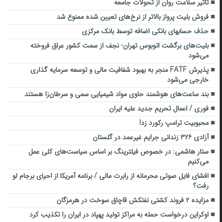
تاثیر سلامت روان از تحولات جامعه
فروش بلیت پرواز بالاتر از نرخ‌های تعیین شده ممنوع شد
حذف حسابهای بانکی اضافه توسط بانک مرکزی
بلیت‌های برگشت اتوبوس تهران- نجف از سمت کشور عراق فروخته
می‌شود
پذیرش FATF منجر به بهبود شفافیت مالی و توسعه سرمایه گذاری
خارجی می‌شود
بند ساعت‌های هوشمند حاوی مواد شیمیایی سمی و سرطان‌زا هستند
فوری / اعمال تحریم جدید علیه ایران
محبوبیت ترامپ رکورد زد!
آزادی ۳۲۶ زندانی جرایم غیرعمد در گلستان
ستار هاشمی: در خصوص فیلترینگ بر اساس سیاست‌های کلی عمل
می‌کنیم
افشای فایل صوتی محرمانه از رابرت مالی / برنامه آمریکا از احیای برجام لو
رفت؟
‌مزایده ‌۲ فروند کشتی نفتکش ‌قاچاق سوخت در ‌هرمزگان
اوکراین درخواست حمله به مراکز تولید پهپاد در ایران را تکذیب کرد