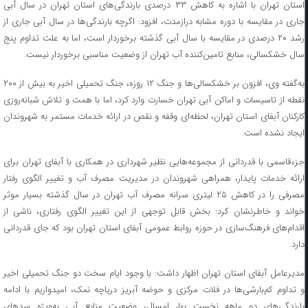
استان تهران با اشاره به کاهش ۳۳ درصدی بارندگی‌های استان تهران در سال آبی
جاری در مقایسه با دوره مشابه درازمدت، افزود: اگرچه بارندگی‌ها در سال آبی جاری از
رشد ۲۰ درصدی در مقایسه با سال آبی گذشته برخوردار است، اما به علت تداوم پنج
سال خشکسالی، منابع تامین‌کننده آب تهران از وضعیت مناسبی برخوردار نیست.
به‌گفته وی، افزون بر خشکسالی‌ها و جنگ ۱۲ روزه، جنگ تحمیلی اخیر به بیش از ۲۰۰
نقطه از تاسیسات و اماکن آبی تهران خسارت وارد کرد، اما با همت و تلاش شبانه‌روزی
کارکنان آبفای استان تهران، لحظه‌ای وقفه و نقص در ارائه خدمات مستمر به شهروندان
ایجاد نشده است.
جزءقاسمی با قدردانی از مجموعه‌هایی نظیر شهرداری در همکاری با آبفای تهران برای
ارائه خدمات پایدار، همراهی شهروندان در مدیریت مصرف آب و تغییر الگوی رفتار
مصرفی را در کاهش ۲۵ لیتری سرانه مصرف آب تهران در سال گذشته بسیار موثر
خواند و خاطرنشان کرد: بخش قابل توجهی از این تغییر الگوی رفتاری، ناشی از
اقدام‌های فرهنگ‌سازی در حوزه روابط عمومی آبفای استان تهران بود که جای قدردانی
دارد.
مدیرعامل آبفای استان تهران اظهار داشت: با وجود ایام سخت دو جنگ تحمیلی اخیر
و تداوم کم‌بارشی‌ها در فلات مرکزی و حوضه آبریز دریاچه نمک، امیدواریم با ادامه
بارندگی‌های دو ماهه نخست بهار امسال، وضعیت منابع آبی به‌ویژه سدهای