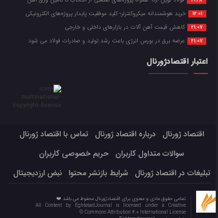
19:28
خرید هوشمندانه میکروکنترلر؛ کلید موفقیت پایدار پروژه‌های الکترونیکی
12:01
کاهش قیمت آهن آلات در بازارهای داخلی و خارجی
21:07
عرضه برق در بورس انرژی باعث رشد تولید و صادرات فولاد می شود
21:07
اعتبار اقتصادژورنال
اقتصاد ژورنال
درباره اقتصاد ژورنال
تماس با اقتصاد ژورنال
سوالات متداول کاربران
حریم خصوصی کاربران
تبلیغات در اقتصاد ژورنال
شرایط بازنشر محتوا
نبض ارزدیجیتال
تمامی حقوق مادی و معنوی برای اقتصادژورنال محفوظ می باشد ❤️
All Content by EghtesadJournal is licensed under a Creative
Commons Attribution 4.0 International License ©️