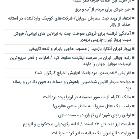
از خرید این طلاها صرف نظر کنید!
خبر خوش برای مردم از آب و برق
انتقاد از روند ثبت سفارش‌ موبایل/ شرکت‌های کوچک واردکننده در آستانه
حذف از بازار
آمادگی فرانسه برای فروش سوخت جت به ایرلاین های ایرانی/ فروش
بلیت پرواز تهران-پاریس بزودی
پرواز تهران آنکارا؛ بازدید از مسجد حاجی بایرام و قلعه تاریخی
رتبه جهانی ایران در سرعت اینترنت سقوط کرد / امارات و قطر سریع‌ترین
اینترنت موبایل جهان را دارند
افزایش ۵۷درصدی مزد باعث افزایش اخراج کارگران شد؟
دولت: سردار نائینی شخصیتی باهوش و مسلط به فنون نظامی و رسانه
بود
مالک تلگرام از سانسور مخفیانه در اروپا پرده برداشت
پلمب یک هتل معروف به خاطر جشن هالوین!
اولین ردپای شهرداری تهران در مسجدسازی
قیمت ارز دیجیتال ۲۳ اسفند / ادامه رکوردزنی بیت‌کوین و اتریوم
وزارت دفاع ایران یک بیانیه صادر کرد+ جزئیات