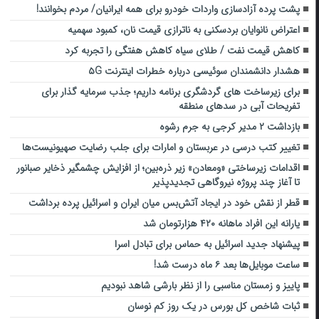
پشت پرده آزادسازی واردات خودرو برای همه ایرانیان/ مردم بخوانند!
اعتراض نانوایان بردسکنی به ناترازی قیمت نان، کمبود سهمیه
کاهش قیمت نفت / طلای سیاه کاهش هفتگی را تجربه کرد
هشدار دانشمندان سوئیسی درباره خطرات اینترنت ۵G
برای زیرساخت های گردشگری برنامه داریم؛ جذب سرمایه گذار برای
تفریحات آبی در سدهای منطقه
بازداشت ۲ مدیر کرجی به جرم رشوه
تغییر کتب درسی در عربستان و امارات برای جلب رضایت صهیونیست‌ها
اقدامات زیرساختی «ومعادن» زیر ذره‌بین؛ از افزایش چشمگیر ذخایر صبانور
تا آغاز چند پروژه نیروگاهی تجدیدپذیر
قطر از نقش خود در ایجاد آتش‌بس میان ایران و اسرائیل پرده برداشت
یارانه این افراد ماهانه ۴۲۰ هزارتومان شد
پیشنهاد جدید اسرائیل به حماس برای تبادل اسرا
ساعت موبایل‌ها بعد ۶ ماه درست شد!
پاییز و زمستان مناسبی را از نظر بارشی شاهد نبودیم
ثبات شاخص کل بورس در یک روز کم نوسان