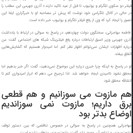
فیلتر دو سکوی تلگرام و یوتیوب تا قبل از عید تاکید دارند.» آذری جهرمی این مطلب را
در حالی در کانال تلگرامی خود نوشت که پیش تر مصاحبه او با خبرگزاری ایلنا این
تصور را ایجاد کرد که وی از رفع فیلتر تلگرام و یوتیوب خبر داده است.
فاطمه مهاجرانی، سخنگوی دولت چهاردهم، در پاسخ به سوالی در ارتباط با یادداشت
آذری جهرمی وزیر اسبق ارتباطات درباره رفع فیلترینگ شبکه های اجتماعی گفت: من
درباره اظهارات ایشان نمی‌توانم اظهار نظر کنم. اما امیدوار هستیم که گشایش‌هایی
اتفاق بیفتد.
او در پاسخ به اینکه چرا خبری درباره این موضوع نمی‌دهید، گفت: اگر خبر بدهیم اما
محقق نشود ناامیدی ایجاد خواهد شد. لذا ترجیح می دهم که ابراز امیدواری کنم تا
انشالله محقق شود.
هم مازوت می سوزانیم و هم قطعی
برق داریم؛ مازوت نمی سوزاندیم
اوضاع بدتر بود
مهاجرانی همچنین در پاسخ به سوالی در خصوص تناقضی که بین دستور توقف
مازوت‌سوزی و تداوم آن وجود دارد گفت: مازوت‌سوزی متوقف نشده است.