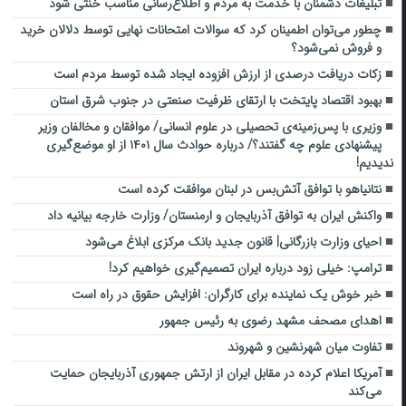
تبلیغات دشمنان با خدمت به مردم و اطلاع‌رسانی مناسب خنثی شود
چطور می‌توان اطمینان کرد که سوالات امتحانات نهایی توسط دلالان خرید
و فروش نمی‌شود؟
زکات دریافت درصدی از ارزش افزوده ایجاد شده توسط مردم است
بهبود اقتصاد پایتخت با ارتقای ظرفیت صنعتی در جنوب شرق استان
وزیری با پس‌زمینه‌ی تحصیلی در علوم انسانی/ موافقان و مخالفان وزیر
پیشنهادی علوم چه گفتند؟/ درباره حوادث سال ۱۴۰۱ از او موضع‌گیری
ندیدیم!
نتانیاهو با توافق آتش‌بس در لبنان موافقت کرده است
واکنش ایران به توافق آذربایجان و ارمنستان/ وزارت خارجه بیانیه داد
احیای وزارت بازرگانی| قانون جدید بانک مرکزی ابلاغ می‌شود
ترامپ: خیلی زود درباره ایران تصمیم‌گیری خواهیم کرد!
خبر خوش یک نماینده برای کارگران: افزایش حقوق در راه است
اهدای مصحف مشهد رضوی به رئیس جمهور
تفاوت میان شهرنشین و شهروند
آمریکا اعلام کرده در مقابل ایران از ارتش جمهوری آذربایجان حمایت
می‌کند