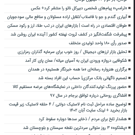
«ترامپ» پیام‌های شخصی دبیرکل ناتو را منتشر کرد+ عکس
آبیاری گندم و جو با فاضلاب/تقابل اراده مسئولان و منافع مالی سودجویان
طوفان اقتصادی در راه است | بازارهای ایران در تب طلا، ارز و رکود مسکن
پیشرفت شگفت‌انگیز در کشف ثروت نهفته کشور | آینده ایران روشن شد
صدور رأی ۱۸۰ واحد تولیدی متخلف
تحلیل بازار ارزهای دیجیتال / روز خوب برای سرمایه گذاران رمزارزی
شکوفایی دروازه ورودی ایران به آسیای میانه/ عمان پای کار آمد
برگزاری هنرواره رسانه‌ای «ما همه خبرنگار هستیم» در همدان
تصمیم ناگهانی بانک مرکزی| حساب این افراد بسته شد
حضور پررنگ تولیدکنندگان داخلی در نمایشگاه‌های عرضه مستقیم کالا
افشاگری روحانی درباره توافق برجام در سال ۹۷
توضیح ساده مراحل ثبت نام لاستیک دولتی / ۴ حلقه لاستیک زیر قیمت
بازار بخرید + لینک سایت آبان ۱۴۰۲
هشدار تلخ برای مردم / ذخایر سد‌ها دوباره سقوط کرد
«پشتکوه» ۳ روز متوالی سردترین نقطه سیستان و بلوچستان شد