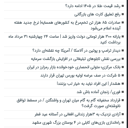
رشد قیمت طلا در ۱۴۰۵ ادامه دارد؟
رفع تعلیق کارت های بازرگانی
صادرات ۸۵ هزار تن تخم‌مرغ به کشورهای همسایه| نرخ جدید هفته
آینده اعلام می‌شود
یارانه ۳۰۰ هزار تومانی دولت واریز شد | ساعت ۲۴ چهارشنبه ۳۱ مرداد ماه
برداشت کنید
دیدار ترامپ و پوتین در آلاسکا / آمریکا چه نقشه‌ای دارد؟
بررسی نقش تابلوهای تبلیغاتی در افزایش بازگشت سرمایه
بانک مرکزی؛ متولی انحصاری خودخوانده بازار رمزارز در ایران
۵ شرکت در صف عرضه اولیه بورس تهران قرار دارند
هشدار | این افراد نباید به خیار لب بزننند!
فوری/ زنجان آماده باش شد
قرارداد مخفیانه گام به گام میان تهران و واشنگتن / در مسقط توافق
نانوشته‌ای صورت گرفت؟
آزادی نزدیک به ۳هزار زندانی افغانی در آستانه عید فطر
راه‌اندازی بازی‌های کابلی در ۴ بوستان بزرگ شهری مشهد