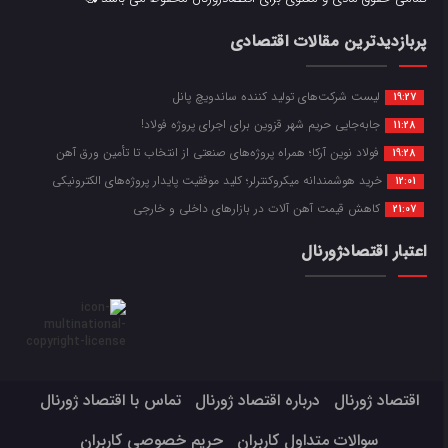
پربازدیدترین مقالات اقتصادی
لیست شرکت‌های تولید کننده ساندویچ پانل
19:27
جابه‌جایی حریم شهر قزوین برای اجرای پروژه فولاد!
11:28
فولاد نوین آرکا؛ همراه پروژه‌های صنعتی از انتخاب تا تأمین ورق آهن
19:28
خرید هوشمندانه میکروکنترلر؛ کلید موفقیت پایدار پروژه‌های الکترونیکی
12:01
کاهش قیمت آهن آلات در بازارهای داخلی و خارجی
21:07
اعتبار اقتصادژورنال
اقتصاد ژورنال
درباره اقتصاد ژورنال
تماس با اقتصاد ژورنال
سوالات متداول کاربران
حریم خصوصی کاربران