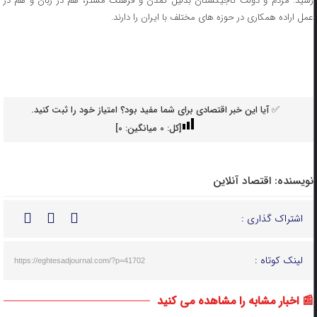
رسید. مردم و دولت تاجیکستان بدلیل تمدن و فرهنگ مشتر، هم در زبان و هم در
عمل اراده همکاری در حوزه های مختلف با ایران را دارند.
✅ آیا این خبر اقتصادی برای شما مفید بود؟ امتیاز خود را ثبت کنید.
[کل:
0
میانگین:
0
]
نویسنده:
اقتصاد آنلاین
اشتراک گذاری :
لینک کوتاه :
https://eghtesadjournal.com/?p=41702
📰 اخبار مشابه را مشاهده می کنید