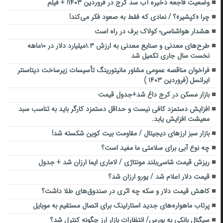
وضعیت فاجعه ذخیره آب سد کرج در فروردین ۱۴۰۳! + فیلم
چرا «کپشیر»؟ / نمادی که فقط به صعود فکر می‌کند!
هشدار هواشناسی؛ کولاک برف در راه است
طرح‌های معدنی و صنایع معدنی به ارزش ۱.۳میلیارد دلار در ۱۰ماهه
نخست سال جاری تکمیل شد
فراخوان مناقصه عمومی مشاور مانیتورینگ تأسیسات زیرساخت دیتاسنتر
ایرانسل (فروردین ۱۴۰۳ )
بازار مسکن در کرج داغ شد+جدول قیمت
افزایش دستمزد کافی نیست و حداقل دستمزد کارگر باید به تناسب سبد
معیشت افزایش یابد.
بازار سبز ارزهای دیجیتال / مقاومت بیت کوین شکسته شد!
چه نوع آبی برای سلامتی ما مفید است؟
ریزش قیمت شاسی‌بلند مونتاژی / لاماری ایما ارزان شد + جدول
قیمت دلار اعلام شد / یورو ارزان شد؟
کاهش قیمت دلار و ‌سکه چه اثری در صندوق‌های طلا داشت؟
پرتاب ماهواره‌های جدید استارلینک برای اتصال مستقیم به موبایل
سیگنال بانکی به بورس/ انتظارات بازار ارز چگونه کنترل شد؟