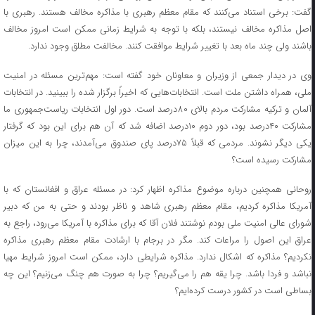
گفت: برخی استناد می‌کنند که مقام معظم رهبری با مذاکره مخالف هستند. رهبری با
اصل مذاکره مخالف نیستند، بلکه با توجه به شرایط زمانی ممکن است امروز مخالف
باشند ولی چند ماه بعد با تغییر شرایط موافقت کنند. مخالفت مطلق وجود ندارد.
وی در دیدار جمعی از وزیران و معاونان خود گفته است: مهم‌ترین مسئله در امنیت
ملی، همراه داشتن ملت است. انتخابات‌هایی که اخیراً برگزار شده را ببینید. در انتخابات
آلمان و ترکیه مشارکت مردم بالای ۸۰درصد است. دور اول انتخابات ریاست‌جمهوری ما
مشارکت ۴۰درصد بود، دور دوم ۱۰درصد اضافه شد که آن هم برای این بود که گرفتار
یکی دیگر نشوند. مردمی که قبلاً ۷۵درصد پای صندوق‌ می‌آمدند، چرا به این میزان
مشارکت رسیده است؟
روحانی همچنین درباره موضوع مذاکره اظهار کرد: در مسئله عراق و افغانستان که با
آمریکا مذاکره کردیم، مقام معظم رهبری شاهد و ناظر بودند و حتی به من که دبیر
شورای عالی امنیت ملی بودم نوشتند فلان آقا که برای مذاکره با آمریکا می‌رود، راجع به
عراق این اصول را مراعات کند. مگر در برجام با ارشادت مقام معظم رهبری مذاکره
نکردیم؟ مذاکره که اشکال ندارد. مذاکره شرایطی دارد، ممکن است امروز شرایط مهیا
نباشد و فردا باشد. چرا یقه هم را می‌گیریم؟ چرا به صورت هم چنگ می‌زنیم؟ این چه
بساطی است در کشور درست کرده‌ایم؟