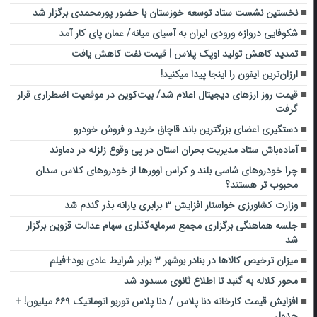
نخستین نشست ستاد توسعه خوزستان با حضور پورمحمدی برگزار شد
شکوفایی دروازه ورودی ایران به آسیای میانه/ عمان پای کار آمد
تمدید کاهش تولید اوپک پلاس | قیمت نفت کاهش یافت
ارزان‌ترین ایفون را اینجا پیدا میکنید!
قیمت روز ارز‌های دیجیتال اعلام شد/ بیت‌کوین در موقعیت اضطراری قرار
گرفت
دستگیری اعضای بزرگترین باند قاچاق خرید و فروش خودرو
آماده‌باش ستاد مدیریت بحران استان در پی وقوع زلزله در دماوند
چرا خودروهای شاسی بلند و کراس اوورها از خودروهای کلاس سدان
محبوب تر هستند؟
وزارت کشاورزی خواستار افزایش ۳ برابری یارانه بذر گندم شد
جلسه هماهنگی برگزاری مجمع سرمایه‌گذاری سهام عدالت قزوین برگزار
شد
میزان ترخیص کالاها در بنادر بوشهر ۳ برابر شرایط عادی بود+فیلم
محور کلاله به گنبد تا اطلاع ثانوی مسدود شد
افزایش قیمت کارخانه دنا پلاس / دنا پلاس توربو اتوماتیک ۶۶۹ میلیون! +
جدول