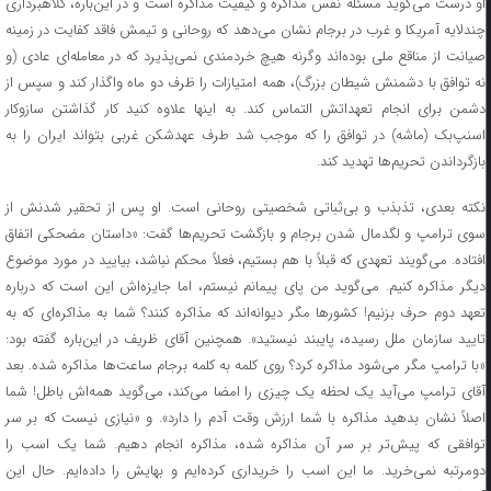
او درست می‌گوید مسئله نفس مذاکره و کیفیت مذاکره است و در این‌باره، کلاهبرداری
چندلایه آمریکا و غرب در برجام نشان می‌دهد که روحانی و تیمش فاقد کفایت در زمینه
صیانت از مناقع ملی بوده‌اند وگرنه هیچ خردمندی نمی‌پذیرد که در معامله‌ای عادی (و
نه توافق با دشمنش شیطان بزرگ)، همه امتیازات را ظرف دو ماه واگذار کند و سپس از
دشمن برای انجام تعهداتش التماس کند. به اینها علاوه کنید کار گذاشتن سازوکار
اسنپ‌بک (ماشه) در توافق را که موجب شد طرف عهدشکن غربی بتواند ایران را به
بازگرداندن تحریم‌ها تهدید کند.
نکته بعدی، تذبذب و بی‌ثباتی شخصیتی روحانی است. او پس از تحقیر شدنش از
سوی ترامپ و لگدمال شدن برجام و بازگشت تحریم‌ها گفت: «داستان مضحکی اتفاق
افتاده. می‌گویند تعهدی که قبلاً با هم بستیم، فعلاً محکم نباشد،‌ بیایید در مورد موضوع
دیگر مذاکره کنیم. می‌گوید من پای پیمانم نیستم، اما جایزه‌اش این است که درباره
تعهد دوم حرف بزنیم! کشورها مگر دیوانه‌اند که مذاکره کنند؟ شما به مذاکره‌ای که به
تایید سازمان ملل رسیده، پایبند نیستید». همچنین آقای ظریف در این‌باره گفته بود:
«با ترامپ مگر می‌شود مذاکره کرد؟ روی کلمه به کلمه برجام ساعت‌ها مذاکره شده. بعد
آقای ترامپ می‌آید یک لحظه یک چیزی را امضا می‌کند، می‌گوید همه‌اش باطل! شما
اصلاً نشان بدهید مذاکره با شما ارزش وقت آدم را دارد». و «نیازی نیست که بر سر
توافقی که پیش‌تر بر سر آن مذاکره شده، مذاکره انجام دهیم. شما یک اسب را
دومرتبه نمی‌خرید. ما این اسب را خریداری کرده‌ایم و بهایش را داده‌ایم. حال این