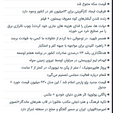
قیمت سکه متنوع شد
ظرفیت ایجاد کارآفرینی برای ۱۳میلیون نفر در کشور وجود دارد
زنده شدن آبشارهای کوه معروف بیستون + فیلم
دولت ها، عمران را فدای هزینه های جاری خود کردند| چوب ناترازی برق
را سر صنایع خرد می خورند
همسر شهید: در نوجوانی دعا کردم از خانواده ما کسی به شهادت برسد
۶ راهبرد کلیدی برای مواجهه با جبهه کفر و استکبار
هدفگذاری رشد ۲۳ درصدی صادرات کشور در برنامه هفتم توسعه
انهدام تیم تروریستی در سراوان توسط نیروی زمینی سپاه
پرواز هایپرسونیک / سفر از پکن به نیویورک در کمتر از ۲ ساعت
شعام درباره فعالیت مجلس تصمیم می‌گیرد
قیمت جدید پژو پارس اعلام شد / این مدل ۶۳۰ میلیون قیمت خورد +
جدول
پاگانی یوتوپیا: اثر هنریِ دنیای خودرو + عکس
تکیه فرهنگ و هنر؛ تجلی مکتب عاشورا در قاب هنرهای ماندگار+تصویر
امیرعبداللهیان: ایران بر مسیر گفتگو و صلح در منطقه تمرکز دارد