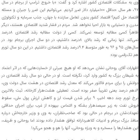
وی به مشکلات اقتصادی کشور اشاره کرد و گفت: «با خروج ترامپ از برجام در سال
۹۷، هر سال حداقل ۱۰۰میلیارد دلار ضرر کردیم. می‌توانیم این ضرر را جبران و مسئله
اقتصاد حل کنیم؟ اقتصاد کشور بدون تعامل سازنده با جهان، جذب سرمایه و تکنولوژی
مدرن و دستیابی به بازار احیا نخواهد شد. مردم در فشار شدید اقتصادی هستند، دیگر
ظاهراً کسی مطالبه توسعه نمی‌کند. کسی از دولت مطالبه رشد اقتصادی ۸درصد
نمی‌کند. تنها زمانی که رشد بالای ۸درصد داشتیم، در دو سال اجرای برجام بود. در
سال‌های ۹۵ و ۹۶ به طور متوسط ۹.۴درصد رشد اقتصادی داشتیم. در این دو سال تورم
هم تک‌رقمی بود».
اظهارات آقای روحانی نشان می‌دهد که او هیچ عبرتی از خسارت‌هایی که در اثر اعتماد
به شیطان بزرگ به کشور وارد کرد، نگرفته است. او در حالی دو سال رشد اقتصادی در
دولتش را برای مردم فاکتور می‌کند که معدل رشد اقتصادی در هشت سال دولت وی،
۶دهم درصد یعنی تقریباً صفر بوده است. تعطیلی هشت‌هزار کارخانه، ثبت بالاترین
نرخ تورم چند دهه اخیر، ۹ برابر شدن قیمت ارز و کاهش ارزش پول ملی، سقوط
فروش نفت به زیر سیصدهزار بشکه و التماس بیهوده از غرب برای اجرای حداقلی
تعهدات‌شان در برجام در حالی بود که صاحب‌نظران، به وی و وزیر خارجه‌اش درباره
منافذ بزرگ برجام و ادبیات کلاهبردارانه توافق هشدار داده بودند اما روحانی و ظریف،
این هشدارها را مسخره و به ویژه روحانی، آنها را هو و هجو می‌کرد!