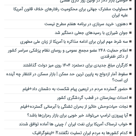
حواشی بازار دلار در اولین روز کاری همتی
مسئولیت مشترک جهانی برای محکومیت رفتارهای خلاف قانون آمریکا
علیه ایران
دهنوی: خرید سربازی در برنامه هفتم مطرح نیست
جوان شیرازی با رسیدهای جعلی دستگیر شد
سه شرط مهم ایران برای ادامه مذاکره با آمریکا از زبان علی مطهری
اعلام حمایت ۲۴۸ عضو مجمع عمومی و روسای نظام پزشکی سراسر کشور
از دکتر ظفرقندی
کارگران مبلغ جدیدی برای دستمزد ۱۴۰۴ روی میز دولت گذاشتند
سقوط آمار ازدواج به پایین‌ ترین حد ممکن | بازار مسکن در انتظار چه آینده‌
ای است؟
حضور گسترده مردم در اربعین پیام شکست به دشمنان داد+فیلم
احداث بیمارستان در قطب گردشگری کشور
نجات حیات‌وحش خائیز از بحران تشنگی با آبرسانی گسترده+فیلم
آیا پیروزی ترامپ می‌تواند خبر خوبی برای بازار رمزارزها باشد؟
خواب ترسناک آمریکا برای نفت ایران / چینی ها آماده توافق شدند
کدام کشورها به مردم ایران تسلیت نگفتند؟! +اینفوگرافیک