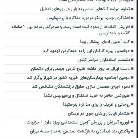
پژمانفر: لایحه بودجه ۱۴۰۴ استقراضی است
تداوم عرضه کالاهای اساسی به بازار در روزهای تعطیل
افشاگری جدید برانکو درمورد مذاکره با پرسپولیس
افزایش انتقادها از نحوه ثبت اسناد رسمی؛ سردرگمی مردم بین ۲ سامانه
کاتب و خودنویس
گنبد آهنین ادعای پوشالی بود!
«جاستین بیبر» کارکنان اپل را به خفه‌کردن تهدید کرد
نشست استانداران سراسر کشور
دست ایرانی‌ها روی ماشه؛ خلیج فارس جهنمی برای دشمنان
دومین اجلاسیه بیمارستان‌های خیریه کشور در شیراز برگزار شد
نحوه اجرای همسان سازی حقوق بازنشستگان مشخص شد
هیچ‌کس حاضر به خرید استقلال و پرسپولیس نشد!
روحانی و ظریف را برای مذاکره بفرستید!
هشدار ناپایداری‌های جوی در لرستان
فوری؛ آموزش و پرورش آزمون استخدامی ویژه دارد + جزییات
واکنش تند زیدآبادی به بازگشت صدیقی به نماز جمعه تهران