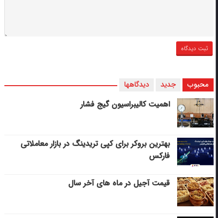
محبوب
جدید
دیدگاهها
اهمیت کالیبراسیون گیج فشار
بهترین بروکر برای کپی‌ تریدینگ در بازار معاملاتی
فارکس
قیمت آجیل در ماه های آخر سال