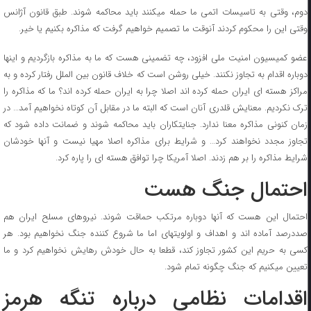
دوم، وقتی به تاسیسات اتمی ما حمله میکنند باید محاکمه شوند. طبق قانون آژانس
وقتی این را محکوم کردند آنوقت ما تصمیم خواهیم گرفت که مذاکره بکنیم یا خیر.
عضو کمیسیون امنیت ملی افزود، چه تضمینی هست که ما به مذاکره بازگردیم و اینها
دوباره اقدام به تجاوز نکنند. خیلی روشن است که خلاف قانون بین الملل رفتار کرده و به
مراکز هسته ای ایران حمله کرده اند اصلا چرا به ایران حمله کرده اند؟ ما که مذاکره را
ترک نکردیم. معنایش قلدری آنان است که البته ما در مقابل آن کوتاه نخواهیم آمد… در
زمان کنونی مذاکره معنا ندارد. جنایتکاران باید محاکمه شوند و ضمانت داده شود که
تجاوز مجدد نخواهند کرد… و شرایط برای مذاکره اصلا مهیا نیست و آنها خودشان
شرایط مذاکره را بر هم زدند. اصلا آمریکا چرا توافق هسته ای را پاره کرد.
احتمال جنگ هست
احتمال این هست که آنها دوباره مرتکب حماقت شوند. نیروهای مسلح ایران هم
صددرصد آماده اند و اهداف و اولویتهای اما ما شروع کننده جنگ نخواهیم بود. هر
کسی به حریم این کشور تجاوز کند، قطعا به حال خودش رهایش نخواهیم کرد و ما
تعیین میکنیم که جنگ چگونه تمام شود.
اقدامات نظامی درباره تنگه هرمز