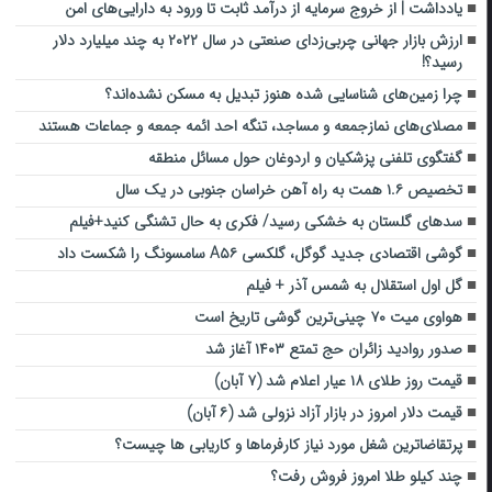
یادداشت | از خروج سرمایه از درآمد ثابت تا ورود به دارایی‌های امن
ارزش بازار جهانی چربی‌زدای صنعتی در سال ۲۰۲۲ به چند میلیارد دلار
رسید؟!
چرا زمین‌های شناسایی شده هنوز تبدیل به مسکن نشده‌اند؟
مصلای‌های نمازجمعه و مساجد، تنگه احد ائمه جمعه و جماعات هستند
گفتگوی تلفنی پزشکیان و اردوغان حول مسائل منطقه
تخصیص ۱.۶ همت به راه آهن خراسان جنوبی در یک سال
سدهای گلستان به خشکی رسید/ فکری به حال تشنگی کنید+فیلم
گوشی اقتصادی جدید گوگل، گلکسی A۵۶ سامسونگ را شکست داد
گل اول استقلال به شمس آذر + فیلم
هواوی میت ۷۰ چینی‌ترین گوشی تاریخ است
صدور روادید زائران حج تمتع ۱۴۰۳ آغاز شد
قیمت روز طلای ۱۸ عیار اعلام شد (۷ آبان)
قیمت دلار امروز در بازار آزاد نزولی شد (۶ آبان)
پرتقاضاترین شغل مورد نیاز کارفرماها و کاریابی ها چیست؟
چند کیلو طلا امروز فروش رفت؟