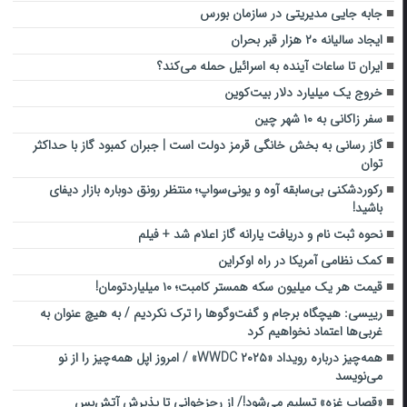
جابه جایی مدیریتی در سازمان بورس
ایجاد سالیانه ۲۰ هزار قبر بحران
ایران تا ساعات آینده به اسرائیل حمله می‌کند؟
خروج یک میلیارد دلار بیت‌کوین
سفر زاکانی به ۱۰ شهر چین
گاز رسانی به بخش خانگی قرمز دولت است | جبران کمبود گاز با حداکثر
توان
رکوردشکنی بی‌سابقه آوه و یونی‌سواپ؛ منتظر رونق دوباره بازار دیفای
باشید!
نحوه ثبت نام و دریافت یارانه گاز اعلام شد + فیلم
کمک نظامی آمریکا در راه اوکراین
قیمت هر یک میلیون سکه همستر کامبت؛ ۱۰ میلیاردتومان!
رییسی: هیچگاه برجام و گفت‌وگوها را ترک نکردیم / به هیچ عنوان به
غربی‌ها اعتماد نخواهیم کرد
همه‌چیز درباره رویداد «WWDC ۲۰۲۵» / امروز اپل همه‌چیز را از نو
می‌نویسد
«قصاب غزه» تسلیم می‌شود!/ از رجزخوانی تا پذیرش آتش‌بس