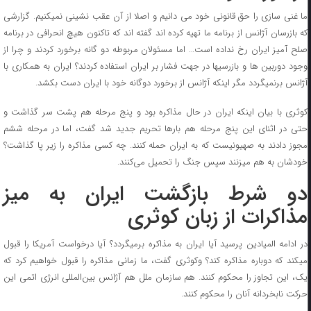
ما غنی سازی را حق قانونی خود می دانیم و اصلا از آن عقب نشینی نمیکنیم. گزارشی
که بازرسان آژانس از برنامه ما تهیه کرده اند گفته اند که تاکنون هیچ انحرافی در برنامه
صلح آمیز ایران رخ نداده است… اما مسئولان مربوطه دو گانه برخورد کردند و چرا از
وجود دوربین ها و بازرسیها در جهت فشار بر ایران استفاده کردند؟ ایران به همکاری با
آژانس برنمیگردد مگر اینکه آژانس از برخورد دوگانه خود با ایران دست بکشد.
کوثری با بیان اینکه ایران در حال مذاکره بود و پنج مرحله هم پشت سر گذاشت و
حتی در اثنای این پنج مرحله هم بارها تحریم جدید شد گفت، اما در مرحله ششم
مجوز دادند به صهیونیست که به ایران حمله کنند. چه کسی مذاکره را زیر پا گذاشت؟
خودشان به هم میزنند سپس جنگ را تحمیل می‌کنند.
دو شرط بازگشت ایران به میز
مذاکرات از زبان کوثری
در ادامه المیادین پرسید آیا ایران به مذاکره برمیگردد؟ آیا درخواست آمریکا را قبول
میکند که دوباره مذاکره کند؟ وکوثری گفت، ما زمانی مذاکره را قبول خواهیم کرد که
یک، این تجاوز را محکوم کنند. هم سازمان ملل هم آژانس بین‌المللی انرژی اتمی این
حرکت نابخردانه آنان را محکوم کنند.