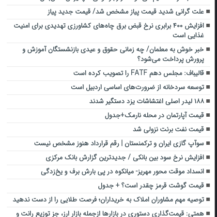
علت گرانی شدید قیمت پیاز مشخص شد/ قیمت جدید پیاز
افزایش ۴۰۰ برابری نرخ قبض برق چاه‌های کشاورزی تهدیدی برای امنیت
غذایی است
خبر خوش به معلمان/ چه زمانی حقوق و عیدی بازنشستگان آموزش و
پرورش پرداخت می‌شود؟
قالیباف: مجلس دهم FATF را تصویب کرده است
توسعه سردخانه از ضرورت‌های اساسی اردبیل است
۱۸۸ لیدر اصلی اغتشاشات یزد دستگیر شدند
قیمت آپارتمان در محله نارمک+جدول
قیمت نفت برنت نزولی شد
سوآپ گازی ایران و ترکمنستان | رقم قرارداد هنوز مشخص نیست
افزایش نرخ سود بین بانکی / جدیدترین گزارش بانک مرکزی
انسداد موقت محور مهریز- میانکوه در پی بارش برف و یخ‌زدگی
قیمت گوشت قرمز چقدر است؟ + جدول
توصیه مهم مشاوران املاک به خریداران؛ فرصت طلایی را از دست ندهید
همتی: قیمت‌گذاری دستوری در بازارها ازجمله بازار ارز، جز توزیع رانت و