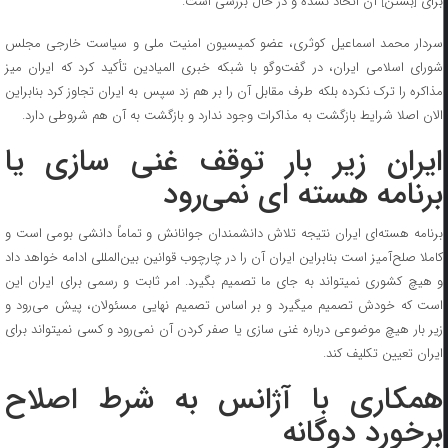
برای [بستن] آن اتخاذ نشده و در حال بررسی است.
سردار محمد اسماعیل کوثری، عضو کمیسیون امنیت ملی و سیاست خارجی مجلس
شورای اسلامی ایران، در گفت‌وگو با شبکه خبری المیادین تأکید کرد که ایران میز
مذاکره را ترک نکرده بلکه طرف مقابل آن را بر هم زد سپس به ایران تجاوز کرد بنابراین
الان اصلا شرایط بازگشت به مذاکرات وجود ندارد و بازگشت به آن هم شروطی دارد.
ایران زیر بار توقف غنی سازی یا
برنامه هسته ای نمی‌رود
برنامه هسته‌ای ایران نتیجه تلاش دانشمندان جوانانش و تماماً دانشی بومی است و
کاملا صلح‌آمیز است بنابراین ایران آن را در چارچوب قوانین بین‌المللی ادامه خواهد داد
و هیچ کشوری نمیتواند به جای ما تصمیم بگیرد. امر ثابت و رسمی برای ایران این
است که خودش تصمیم میگیرد و بر اساس تصمیم نهایی مسئولان، پیش می‌رود و
زیر بار هیچ موضوعی درباره غنی سازی یا صفر کردن آن نمی‌رود و کسی نمیتواند برای
ایران تعیین تکلیف کند.
همکاری با آژانس به شرط اصلاح
برخورد دوگانه