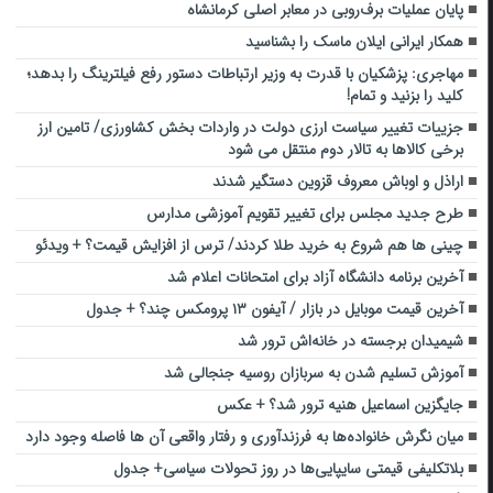
پایان عملیات برف‌روبی در معابر اصلی کرمانشاه
همکار ایرانی ایلان ماسک را بشناسید
مهاجری: پزشکیان با قدرت به وزیر ارتباطات دستور رفع فیلترینگ را بدهد؛
کلید را بزنید و تمام!
جزییات تغییر سیاست ارزی دولت در واردات بخش کشاورزی/ تامین ارز
برخی کالاها به تالار دوم منتقل می شود
اراذل و اوباش معروف قزوین دستگیر شدند
طرح جدید مجلس برای تغییر تقویم آموزشی مدارس
چینی ها هم شروع به خرید طلا کردند/ ترس از افزایش قیمت؟ + ویدئو
آخرین‌ برنامه دانشگاه آزاد برای امتحانات اعلام شد
آخرین قیمت موبایل در بازار / آیفون ۱۳ پرومکس چند؟ + جدول
شیمیدان برجسته در خانه‌اش ترور شد
آموزش تسلیم شدن به سربازان روسیه جنجالی شد
جایگزین اسماعیل هنیه ترور شد؟ + عکس
میان نگرش خانواده‌ها به فرزندآوری و رفتار واقعی آن ها فاصله وجود دارد
بلاتکلیفی قیمتی سایپایی‌ها در روز تحولات سیاسی+ جدول