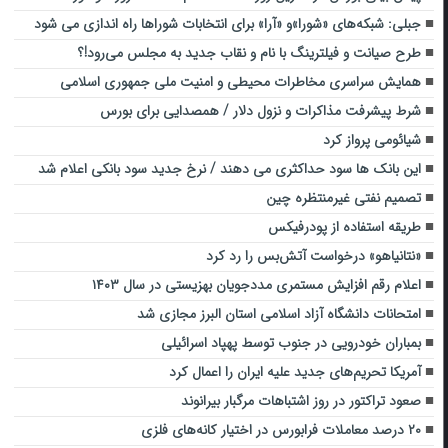
جبلی: شبکه‌های «شورا»و «آرا» برای انتخابات شوراها راه اندازی می شود
طرح صیانت و فیلترینگ با نام و نقاب جدید به مجلس می‌رود!؟
همایش سراسری مخاطرات محیطی و امنیت ملی جمهوری اسلامی
شرط پیشرفت مذاکرات و نزول دلار / همصدایی برای بورس
شیائومی پرواز کرد
این بانک ها سود حداکثری می دهند / نرخ جدید سود بانکی اعلام شد
تصمیم نفتی غیرمنتظره چین
طریقه استفاده از پودرفیکس
«نتانیاهو» درخواست آتش‌بس را رد کرد
اعلام رقم افزایش مستمری مددجویان بهزیستی در سال ۱۴۰۳
امتحانات دانشگاه آزاد اسلامی استان البرز مجازی شد
بمباران خودرویی در جنوب توسط پهپاد اسرائیلی
آمریکا تحریم‌های جدید علیه ایران را اعمال کرد
صعود تراکتور در روز اشتباهات مرگبار بیرانوند
۲۰ درصد معاملات فرابورس در اختیار کانه‌های فلزی