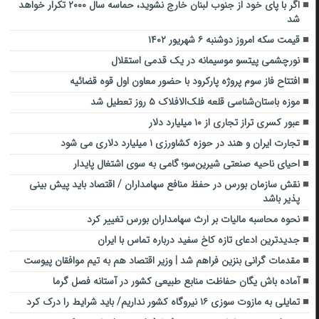
اگر با پای خود از جنوب لبنان خارج نشوید، حماسه سال ۲۰۰۰ تکرار خواهد
شد
قیمت سکه امروز دوشنبه ۶ شهریور ۱۴۰۲
نورچشمی پیتسو موسیمانه در یک قدمی استقلال
افتتاح فاز سوم پروژه پارکرود با حضور معاون اول قوه قضائیه
موزه باستان‌شناسی قلعه فلک‌الافلاک ۵ روز تعطیل شد
عبور کسری تراز تجاری از ۱۰ میلیارد دلار
تجارت ایران و هند در حوزه کشاورزی ۱ میلیارد دلاری می شود
احیای ناحیه صنعتی شیرین‌سو؛ گامی به سوی اشتغال پایدار
نقش سازمان بورس در حفظ منافع سهامداران / اقتصاد باید پیش بینی
پذیر باشد
نحوه محاسبه مالیات بر ارث سهامداران بورس تغییر کرد
جدیدترین ادعای تازه کاخ سفید درباره تماس با ایران
مقدمات گرانی بنزین فراهم شد | وزیر اقتصاد هم به تیم موافقان پیوست
آماده باش یگان حفاظت منابع طبیعی کشور در آستانه فصل گرما
تمایلی به مازوت سوزی ۱۶ نیروگاه کشور نداریم/ باید شرایط را درک کرد