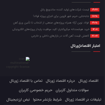
لیست شرکت‌های تولید کننده ساندویچ پانل
19:27
جابه‌جایی حریم شهر قزوین برای اجرای پروژه فولاد!
11:28
فولاد نوین آرکا؛ همراه پروژه‌های صنعتی از انتخاب تا تأمین ورق آهن
19:28
خرید هوشمندانه میکروکنترلر؛ کلید موفقیت پایدار پروژه‌های الکترونیکی
12:01
کاهش قیمت آهن آلات در بازارهای داخلی و خارجی
21:07
اعتبار اقتصادژورنال
اقتصاد ژورنال
درباره اقتصاد ژورنال
تماس با اقتصاد ژورنال
سوالات متداول کاربران
حریم خصوصی کاربران
تبلیغات در اقتصاد ژورنال
شرایط بازنشر محتوا
نبض ارزدیجیتال