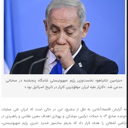
«بنیامین نتانیاهو» نخست‌وزیر رژیم صهیونیستی شامگاه پنجشنبه در سخنانی
مدعی شد: «کارزار علیه ایران موفق‌ترین کارزار در تاریخ اسرائیل بود.»
به گزارش اقتصادآنلاین به نقل از مشرق، این در حالی است که ایران طی عملیات
«وعده صادق ۳» با حملات ترکیبی موشکی و پهپادی اهداف معین نظامی و راهبردی در
اراضی اشغالی را هدف قرار داد که به‌رغم سانسور شدید خبری رژیم صهیونیستی،