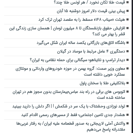
قیمت طلا تکان نخورد / هر اونس طلا چند؟
پیش بینی قیمت دلار امروز دوشنبه ۱۵ آبان
هیئت «میناب ۱۶۸» مسقط را به مقصد تهران ترک کرد
افزایش حقوق بازنشستگان تا ۸ میلیون تومان | همسان سازی زندگی این
قشر را بهتر می کند؟
باشگاه اتاق‌های بازرگانی یکصد ساله ایران شکل می‌گیرد
دستگیری ۴ عامل مرتبط با موساد در گیلان
دیدار ترامپ و نتایناهو؛ سیگنالی برای حمله نظامی به ایران؟
معاون وزیر صمت: گروه بهمن در حوزه خودروهای وارداتی و مونتاژی
عملکرد خوبی داشته است
بلاتکلیفی طلا با سخنان پاول
اتوبوس های برقی در راه بند عباس؛بیمارستان بدون مجوز هم در تهران
ساخته شده است
تولد نوزادی وحشتناک با یک سر در شکمش ! | اگر دلش را دارید ببینید
هشدار جدی تامین اجتماعی؛ فقط از مسیرهای رسمی اقدام کنید
واکنش آملی لاریجانی به صدور قطعنامه علیه ایران/ به رفتار غربی‌ها
مقتدرانه پاسخ می‌دهیم