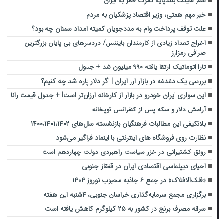
سفر هیئت بلندپایه گمرک قطر به ایران
خبر مهم همتی، وزیر اقتصاد پزشکیان به مردم
علت توقف پرداخت وام به مددجویان کمیته امداد سمنان چه بود؟
اخراج تعداد زیادی از کارمندان بایننس/ دردسر‌های بی پایان بزرگترین
صرافی رمزارز
تارا اتوماتیک ارتقا یافته ۹۹۰ میلیون شد + جدول
بررسی یک دغدغه در بازار ارز ایران | اگر دلار پاره شد چه کنیم؟
این سواری ایران خودرو در بازار از کارخانه ارزان‌تر است! + جدول قیمت رانا
آرامش دلار و سکه پس از کنفرانس توپخانه
بلاتکیفی این مطالبات فرهنگیان بازنشسته سال‌های ۱۴۰۰،۱۴۰۱،۱۴۰۲
نظارت روی فروشگاه های اینترنتی با اینماد فراگیر می‌شود
رونق کشتیرانی در خزر سیاست راهبردی دولت چهاردهم است
احیای دیپلماسی اقتصادی ایران در قفقاز جنوبی
«فلک‌الافلاک» در جمع ۶ جاذبه محبوب نوروز ۱۴۰۴
برگزاری مجمع سرمایه‌گذاری خراسان جنوبی، ۴شنبه این هفته
سرانه مصرف برنج در کشور به ۲۵ کیلوگرم کاهش یافته است