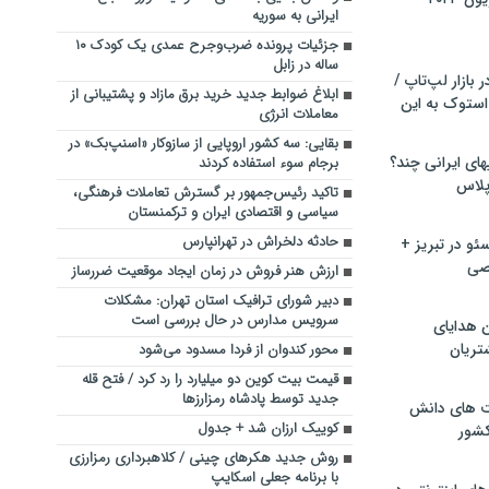
ایرانی به سوریه
جزئیات پرونده ضرب‌وجرح عمدی یک کودک ۱۰
ساله در زابل
بازار لپ‌تاپ /
ابلاغ ضوابط جدید خرید برق مازاد و پشتیبانی از
استوک به این
معاملات انرژی
بقایی: سه کشور اروپایی از سازوکار «اسنپ‌بک» در
ماشین لباسشویی‎های ایرانی چند؟
برجام سوء استفاده کردند
 پلاس
تاکید رئیس‌جمهور بر گسترش تعاملات فرهنگی،
سیاسی و اقتصادی ایران و ترکمنستان
حادثه دلخراش در تهرانپارس
و در تبریز +
صی
ارزش هنر فروش در زمان ایجاد موقعیت ضررساز
دبیر شورای ترافیک استان تهران: مشکلات
سرویس مدارس در حال بررسی است
ن هدایای
تریان
محور کندوان از فردا مسدود می‌شود
قیمت بیت کوین دو میلیارد را رد کرد / فتح قله
جدید توسط پادشاه رمزارزها
ت های دانش
کوییک ارزان شد + جدول
کشور
روش جدید هکرهای چینی / کلاهبرداری رمزارزی
با برنامه جعلی اسکایپ