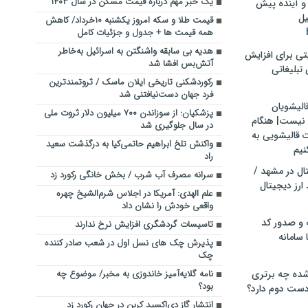
یک خبر مهم درباره قیمت مسکن در سال ١۴٠٣
و آینده پیش
یل
قیمت طلا و سکه امروز یکشنبه ۱۰خرداد/ کاهش
همه قیمت ها + جدول و جزئیات کامل
هدیه بی سابقه واشنگتن به اسرائیل به‌خاطر
تی برای افزایش
آتش‌بس افشا شد
تبلیغاتی
رکوردشکنی تاریخی ایلان ماسک / ثروتمندترین
فرد جهان دست‌نیافتنی شد
الیشویان
پزشکیان: از سوزاندن ۷۰۰ میلیون دلار ثروت ملی
 نیست| هنگام
در سال جلوگیری شد
ت قالیشویی به
واکنش تلخ ابراهیم حاتمی‌کیا به درگذشت سعید
نیم
راد
ال در مشهد /
سرانه مصرف آب شرب / بخش خانگی رکورد زد
ارز دیجیتال
علم الهدی: آمریکا در اجلاس شرم‌الشیخ چهره
واقعی خودش را نشان داد
 و صدور کد
تاسیسات گردشگری افزایش نرخ ندارند
 سامانه
پذیرش چک های نسل اول در شعب صادر کننده
چک
ده چه برتری
نامه گلایه‌آمیز خاندوزی به مخبر/ موضوع چه
بود؟
ست دوم دارد؟
انتشار گاز دی‌اکسید کربن در جهان رکورد زد