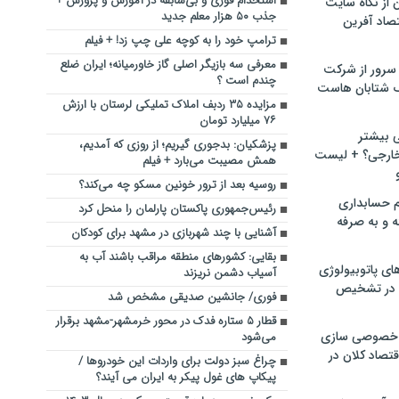
استخدام فوری و بی‌سابقه در آموزش و پرورش +
ن از نگاه سایت
جذب ۵۰ هزار معلم جدید
صاد آفرین
ترامپ خود را به کوچه علی چپ زد! + فیلم
معرفی سه بازیگر اصلی گاز خاورمیانه؛ ایران ضلع
سرور از شرکت
چندم است ؟
 شتابان هاست
مزایده ۳۵ ردبف املاک تملیکی لرستان با ارزش
۷۶ میلیارد تومان
ی بیشتر
پزشکیان: بدجوری گیریم؛ از روزی که آمدیم،
خارجی؟ + لیست
همش مصیبت می‌بارد + فیلم
روسیه بعد از ترور خونین مسکو چه می‌کند؟
م حسابداری
رئیس‌جمهوری پاکستان پارلمان را منحل کرد
ه و به صرفه
آشنایی با چند شهربازی در مشهد برای کودکان
بقایی: کشورهای منطقه مراقب باشند آب به
ای پاتوبیولوژی
آسیاب دشمن نریزند
 در تشخیص
فوری/ جانشین صدیقی مشخص شد
قطار ۵ ستاره فدک در محور خرمشهر-مشهد برقرار
خصوصی سازی
می‌شود
تصاد کلان در
چراغ سبز دولت برای واردات این خودروها /
پیکاپ های غول پیکر به ایران می آیند؟