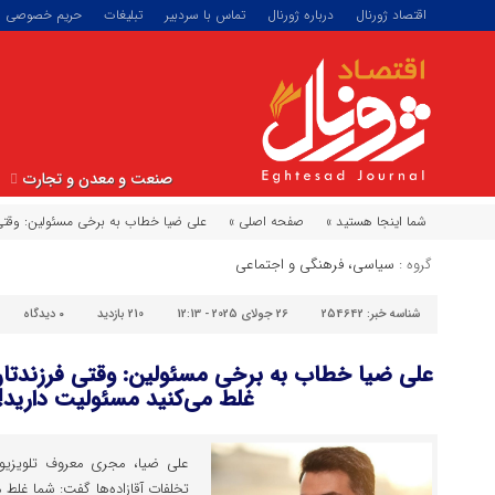
اقتصاد ژورنال
درباره ژورنال
تماس با سردبیر
تبلیغات
حریم خصوصی
صنعت و معدن و تجارت
شما اینجا هستید »
صفحه اصلی »
علی ضیا خطاب به برخی مسئولین: وقتی ف
گروه :
سیاسی، فرهنگی و اجتماعی
شناسه خبر:
254642
26 جولای 2025 - 12:13
210 بازدید
۰
دیدگاه
علی ضیا خطاب به برخی مسئولین: وقتی فرزندتان 
غلط می‌کنید مسئولیت دارید!
علی ضیا، مجری معروف تلویزیون
تخلفات آقازاده‌ها گفت: شما غلط 