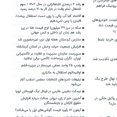
های اینترنتی در
رشد ۴ درصدی اشتغالزایی در سال ۱۴۰۲ / سهم
ترونیک فراهم
اشتغال تمام وقت در بازار کار به ۷۱ درصد رسید
الاتحاد کلبا آب پاکی را روی دست استقلال ریخت/
 قیمت خودروهای
قایدی را پس نمی‌دهیم
 قیمت دنا،
سکه در مرز ۳۷ میلیون| اوج قیمت طلا در پی
 زد
رشد هم زمان ارز داخلی و انس جهانی
ی خرید بلیط
مدارس کردستان هفته اول دی، غیرحضوری شد
افزایش جمعیت حیات وحش در استان کرمانشاه
سرپرست سازمان مدیریت و نظارت بر تاکسیرانی
تهران: نگران زیرساخت‌ تاکسی برقی نباشید
هندی تکذیب شد
پلمپ ۲۵ واحد صنفی غیرمجاز در جزیره قشم
اولتیماتوم استقلال به ماتزاری
له نهال طرح یک
تبلیغات نامزدهای انتخابات مجلس امشب آغاز
لید شد
می‌شود
نیمکت نشینی طارمی در فینال لیگ قهرمانان اروپا
ن وکیل ملکی در
آخرین خبر از رای دیوان عدالت درباره افزایش
حقوق کارکنان و بازنشستگان
دارد؟
آیفون ۱۷ رکورد قیمت گوشی‌های اپل را می‌شکند؟