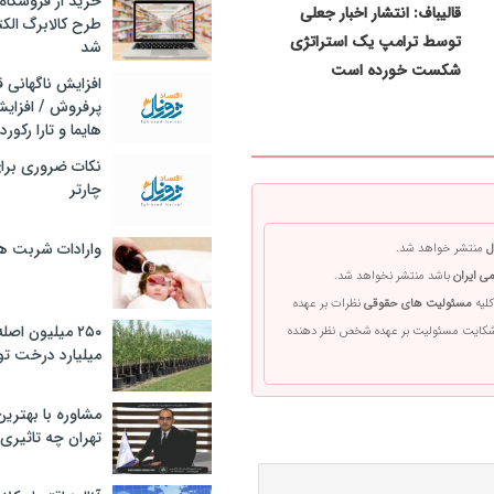
خرید از فروشگاه‌
قالیباف: انتشار اخبار جعلی
طرح کالابرگ الک
توسط ترامپ یک استراتژی
شد
شکست خورده است
افزایش ناگهانی
پرفروش / افزایش
هایما و تارا رکورد
نکات ضروری برا
چارتر
وارادات شربت 
ل
منتشر خواهد شد.
ی ایران
باشد منتشر نخواهد شد.
کلیه
مسئولیت های حقوقی
نظرات بر عهده
۲۵۰ میلیون اص
 شکایت مسئولیت بر عهده شخص نظر دهنده
میلیارد درخت تو
مشاوره با بهتری
تهران چه تاثیری 