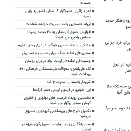
هستند
اعزام زائران عمره‌گزار ۶ استان کشور به پایان
رسید
؛ راهکار جدید
ایرلند فلسطین را به رسمیت خواهد شناخت
رو
افزایش حقوق کارمندان به ۳۰ درصد رسید |
مجلس راضی می شود؟
راپ فرم ایرانی
مشکلی از لحاظ تامین ناوگان در دریای خزر نداریم
ور
سناریوهای ادامه جنگ میان حماس و اسراییل
چسبندگی ادامه‌دار قیمت لوله در برابر نوسان
ان، دو غول
لک‌ علی‌آبادی: معوقات بازنشستگان فرهنگی ۱۴۰۱
ار
پرداخت شود
شهردار باغستان استیضاح شد
ی معاملات طلا
این خودرو در آزمون ایمنی صفر گرفت!
های آنها
نخستین رویداد فرصت های نوآوری و فناوری
کرمان موتور برگزار می شود
ته دوم نخریم؟
تکمیل طرح‌های زیرساختی کریدوری تسریع
می‌شود
سرمایه‌گذاری برای تولید با تسهیل‌گری ویژه در
اردبیل
 میلگرد در تناژ