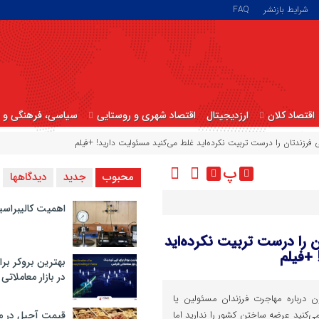
شرایط بازنشر
FAQ
اقتصاد کلان
ارزدیجیتال
اقتصاد شهری و روستایی
سیاسی، فرهنگی و ا
رزندتان را درست تربیت نکرده‌اید غلط می‌کنید مسئولیت دارید! +فیلم
پ
محبوب
جدید
دیدگاهها
اهمیت کالیبراسی
را درست تربیت نکرده‌اید
 +فیلم
بهترین بروکر برا
در بازار معاملاتی
 درباره مهاجرت فرزندان مسئولین یا
می‌کنید عرضه ساختن کشور را ندارید اما
قیمت آجیل در م