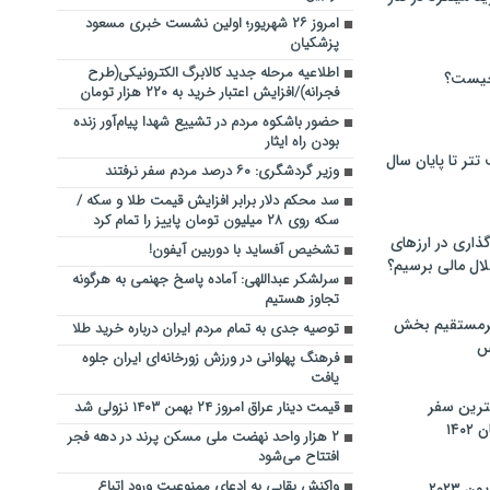
امروز ۲۶ شهریور؛ اولین نشست خبری مسعود
پزشکیان
اطلاعیه مرحله جدید کالابرگ‌ الکترونیکی(طرح
چیست؟
فجرانه)/‌افزایش اعتبار خرید به ۲۲۰ هزار تومان
حضور باشکوه مردم در تشییع شهدا پیام‌آور زنده
بودن راه ایثار
تر تا پایان سال
وزیر گردشگری: ۶۰ درصد مردم سفر نرفتند
سد محکم دلار برابر افزایش قیمت طلا و سکه /
سکه روی ۲۸ میلیون تومان پاییز را تمام کرد
گذاری در ارزهای
تشخیص آفساید با دوربین آیفون!
لال مالی برسیم؟
سرلشکر عبداللهی: آماده پاسخ‌ جهنمی به هرگونه
تجاوز هستیم
یرمستقیم بخش
توصیه جدی به تمام مردم ایران درباره خرید طلا
س
فرهنگ پهلوانی در ورزش زورخانه‌ای ایران جلوه
یافت‌
نترین سفر
قیمت دینار عراق امروز ۲۴ بهمن ۱۴۰۳ نزولی شد
۱۴
۲ هزار واحد نهضت ملی مسکن پرند در دهه فجر
افتتاح می‌شود
واکنش بقایی به ادعای ممنوعیت ورود اتباع
 ۲۰۲۳