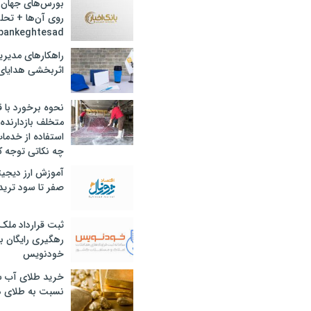
بورس‌های جهان 
روی آن‌ها + تحل
bankeghtesad
راهکارهای مدیری
اثربخشی هدایای 
نحوه برخورد با ق
متخلف بازدارنده
استفاده از خدما
چه نکاتی توجه ک
آموزش ارز دیجیت
صفر تا سود ترید 
ثبت قرارداد ملک
رهگیری رایگان با
خودنویس
خرید طلای آب ش
نسبت به طلای د