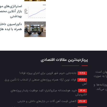
استراتژی‌های مو
بازار آنلاین محص
بهداشتی
دکوراسیون داخل
همراه با ایده ها
پربازدیدترین مقالات اقتصادی
جهان است.
جابه‌جایی حریم شهر قزوین برای اجرای پروژه فولاد!
11:28
را به صورت
فولاد نوین آرکا؛ همراه پروژه‌های صنعتی از انتخاب تا تأمین ورق
19:28
آهن
زنامه‌ها و
 می‌کند.
خرید هوشمندانه میکروکنترلر؛ کلید موفقیت پایدار پروژه‌های
12:01
الکترونیکی
کاهش قیمت آهن آلات در بازارهای داخلی و خارجی
21:07