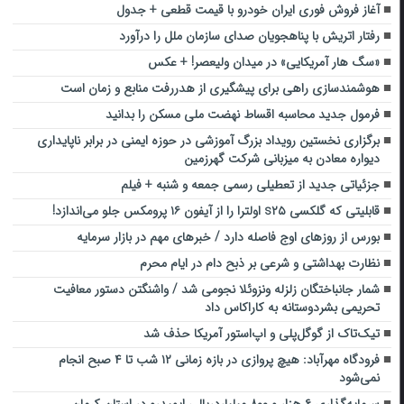
آغاز فروش فوری ایران خودرو با قیمت قطعی + جدول
رفتار اتریش با پناهجویان صدای سازمان ملل را درآورد
«سگ هار آمریکایی» در میدان ولیعصر! + عکس
هوشمندسازی راهی برای پیشگیری از هدررفت منابع و زمان است
فرمول جدید محاسبه اقساط نهضت ملی مسکن را بدانید
برگزاری نخستین رویداد بزرگ آموزشی در حوزه ایمنی در برابر ناپایداری
دیواره معادن به میزبانی شرکت گهرزمین
جزئیاتی جدید از تعطیلی رسمی جمعه و شنبه + فیلم
قابلیتی که گلکسی s۲۵ اولترا را از آیفون ۱۶ پرومکس جلو می‌اندازد!
بورس از روزهای اوج فاصله دارد / خبرهای مهم در بازار سرمایه
نظارت بهداشتی و شرعی بر ذبح دام در ایام محرم
شمار جانباختگان زلزله ونزوئلا نجومی شد / واشنگتن دستور معافیت
تحریمی بشردوستانه به کاراکاس داد
تیک‌تاک از گوگل‌پلی و اپ‌استور آمریکا حذف شد
فرودگاه مهرآباد: هیچ پروازی در بازه زمانی ۱۲ شب تا ۴ صبح انجام
نمی‌شود