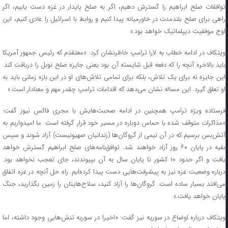
توافقات صلح ابراهیم را گسترش دهیم، اگر به صلح پایدار در غزه دست یابیم، اگر
راهی برای صلح بلندمدت در خاورمیانه پیدا کنیم و روابط با اسرائیل را عادی کنیم، این
اوج موفقیت دیپلماتیک خواهد بود.»
ویتکاف در ادامه خطاب به لارا ترامپ خاطرنشان کرد: «معتقدم که رئیس جمهور آمریکا
باید بالاخره آنچه را که دفعه قبل شایسته آن بود یعنی جایزه صلح نوبل را دریافت کند.
این جایزه نه برای یک تلاش، بلکه برای تمامی تلاش‌های او در این بازه زمانی باید به
او تعلق گیرد. این مساله نشان می‌دهد که اقدامات ترامپ چقدر مهم و معنادار است.»
فرستاده ویژه ترامپ همچنین در ادامه صحبت‌هایش با مجری فاکس نیوز گفت:
«مذاکرات متوقف شده با حماس دوباره در مسیر خود قرار گرفته است. ما امیدواریم به
آتش‌بس برسیم که در آن نیمی از گروگان‌ها (زندانیان صهیونیست) آزاد شوند و سپس
بقیه در پایان ۶۰ روز آزاد خواهند شد. توافق‌نامه‌های صلح ابراهیم گسترش خواهد
یافت و اگر حدود ۱۰ کشور تا پایان سال به آن بپیوندند، جای تعجب نخواهد بود.
درباره وضعیت غزه نیز به پیشرفت‌هایی دست پیدا کرده‌ایم. راه حل آنچه در غزه اتفاق
می‌افتد بسیار ساده است. گروگان‌ها را آزاد کنید، سلاح‌هایتان را زمین بگذارید، جنگ
پایان خواهد یافت.»
ویتکاف درباره اوضاع در سوریه نیز گفت: «اخیرا در سوریه تنش‌هایی وجود داشته، اما