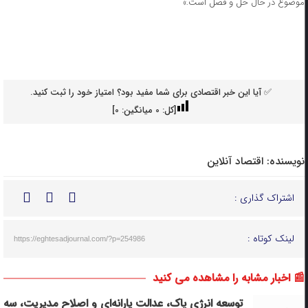
موضوع در حال حل و فصل است.»
✅ آیا این خبر اقتصادی برای شما مفید بود؟ امتیاز خود را ثبت کنید.
[کل:
0
میانگین:
0
]
نویسنده:
اقتصاد آنلاین
اشتراک گذاری :
لینک کوتاه :
https://eghtesadjournal.com/?p=254986
📰 اخبار مشابه را مشاهده می کنید
توسعه انرژی پاک، عدالت یارانه‌ای و اصلاح مدیریت، سه