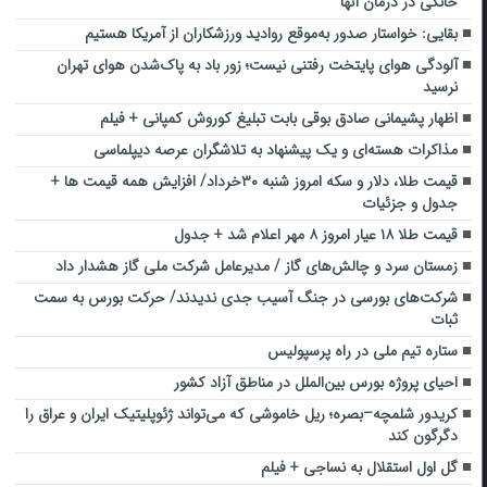
خانگی در درمان آنها
بقایی: خواستار صدور به‌موقع روادید ورزشکاران از آمریکا هستیم
آلودگی هوای پایتخت رفتنی نیست؛ زور باد به پاک‌شدن هوای تهران
نرسید
اظهار پشیمانی صادق بوقی بابت تبلیغ کوروش کمپانی + فیلم
مذاکرات هسته‌ای و یک پیشنهاد به تلاشگران عرصه دیپلماسی
قیمت طلا، دلار و سکه امروز شنبه ۳۰خرداد/ افزایش همه قیمت ها +
جدول و جزئیات
قیمت طلا ۱۸ عیار امروز ۸ مهر اعلام شد + جدول
زمستان سرد و چالش‌های گاز / مدیرعامل شرکت ملی گاز هشدار داد
شرکت‌های بورسی در جنگ آسیب جدی ندیدند/ حرکت بورس به سمت
ثبات
ستاره تیم ملی در راه پرسپولیس
احیای پروژه بورس بین‌الملل در مناطق آزاد کشور
کریدور شلمچه–بصره؛ ریل خاموشی که می‌تواند ژئوپلیتیک ایران و عراق را
دگرگون کند
گل اول استقلال به نساجی + فیلم