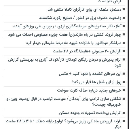
فرش دنیا است
دستمزد منطقه ای برای کارگران کاملا منتفی شد
وضعیت مصرف برق در کشور / صنایع رکورد شکستند
آغاز به‌کار صندوق‌های سرمایه‌گذاری ارزی در بورس طی روزهای آینده
چهار فروند کشتی در راه مازندران| هفت جزیره مصنوعی احداث می شود
سرلشکر عبداللهی با خانواده شهید غلامرضا سلیمانی دیدار کرد
افزایش ۲۰ میلیونی «هایماS8» در ۴۸ ساعت
الزام پذیرش و درمان رایگان کودکان کار/کودک آزاری به بهزیستی گزارش
شود
این سرطان کشنده را نابود کنید + عکس
پول از این شغل ها فرار می کند!
خبرهای جدید درباره حذف کارت سوخت
شگفتی سازی ترامپ برای آیندگان/ سیاست‌ ترامپ در قبال روسیه، چین، و
خاورمیانه چیست؟
افزایش پرداخت تسهیلات ودیعه مسکن
یارانه فروردین ماه کی واریز می‌شود؟ /واریز یارانه دهک ۱ تا ۳ تا ۴۸ ساعت
دیگر