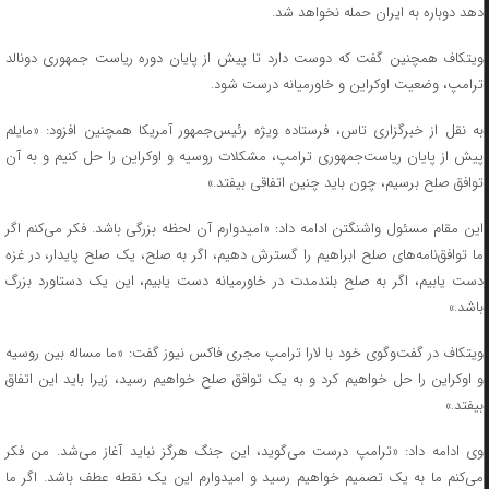
دهد دوباره به ایران حمله نخواهد شد.
ویتکاف همچنین گفت که دوست دارد تا پیش از پایان دوره ریاست جمهوری دونالد
ترامپ، وضعیت اوکراین و خاورمیانه درست شود.
به نقل از خبرگزاری تاس، فرستاده ویژه رئیس‌جمهور آمریکا همچنین افزود: «مایلم
پیش از پایان ریاست‌جمهوری ترامپ، مشکلات روسیه و اوکراین را حل کنیم و به آن
توافق صلح برسیم، چون باید چنین اتفاقی بیفتد.»
این مقام مسئول واشنگتن ادامه داد: «امیدوارم آن لحظه بزرگی باشد. فکر می‌کنم اگر
ما توافق‌نامه‌های صلح ابراهیم را گسترش دهیم، اگر به صلح، یک صلح پایدار، در غزه
دست یابیم، اگر به صلح بلندمدت در خاورمیانه دست یابیم، این یک دستاورد بزرگ
باشد.»
ویتکاف در گفت‌وگوی خود با لارا ترامپ مجری فاکس نیوز گفت: «ما مساله بین روسیه
و اوکراین را حل خواهیم کرد و به یک توافق صلح خواهیم رسید، زیرا باید این اتفاق
بیفتد.»
وی ادامه داد: «ترامپ درست می‌گوید، این جنگ هرگز نباید آغاز می‌شد. من فکر
می‌کنم ما به یک تصمیم خواهیم رسید و امیدوارم این یک نقطه عطف باشد. اگر ما