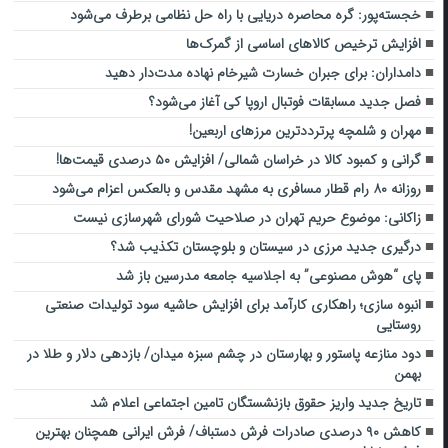
خجسته‌پور: گره محاصره دریایی با راه حل نظامی برطرف می‌شود
افزایش ترخیص کالاهای اساسی از گمرک‌ها
دامداران: برای جبران خسارت شیرخام نهاده مدت‌دار دهید
فصل جدید مسابقات فوتبال اروپا کی آغاز می‌شود؟
مهران و شلمچه پرترددترین مرزهای اربعین!
گرانی و کمبود کالا در خراسان شمالی/ افزایش ۵۰ درصدی قیمت‌ها!
روزانه ۸۰ رام قطار مسافری به مشهد مقدس و بالعکس اعزام‌ می‌شود
زاکانی: موضوع حریم تهران در صلاحیت شورای شهرسازی نیست
درگیری جدید مرزی در سیستان و بلوچستان تکذیب شد؟
پای “هوش مصنوعی” به اجلاسیه جامعه مدرسین باز شد
انبوه سازی؛ راهکاری کارآمد برای افزایش حاشیه سود تولیدات صنعتی
روستایی
دود منازعه پاستور و بهارستان در چشم سبزه میدان/ بازدهی دلار و طلا در
بهمن
تاریخ جدید واریز حقوق بازنشستگان تامین اجتماعی اعلام شد
کاهش ۹۰ درصدی صادرات فرش دستباف/ فرش ایرانی همچنان بهترین