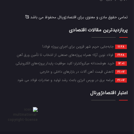
تمامی حقوق مادی و معنوی برای اقتصادژورنال محفوظ می باشد 🥰
پربازدیدترین مقالات اقتصادی
جابه‌جایی حریم شهر قزوین برای اجرای پروژه فولاد!
11:28
فولاد نوین آرکا؛ همراه پروژه‌های صنعتی از انتخاب تا تأمین ورق آهن
19:28
خرید هوشمندانه میکروکنترلر؛ کلید موفقیت پایدار پروژه‌های الکترونیکی
12:01
کاهش قیمت آهن آلات در بازارهای داخلی و خارجی
21:07
عرضه برق در بورس انرژی باعث رشد تولید و صادرات فولاد می شود
21:07
اعتبار اقتصادژورنال