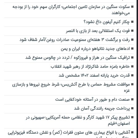
سکوت سنگین در سازمان تامین اجتماعی؛ کارگران سهم خود را از بودجه
می‌خواهند
چکار کنیم آیفون داغ نشود؟
فوت یک استقلالی بعد از بازی با النصر
رفت و برگشت ۳ هفته‌ای ممنوعیت صادرات روغن/آمار شفاف شود
ادعا‌های جدید نتانیاهو درباره ایران و یمن
ترافیک سنگین در هراز و فیروزکوه / تردد در چالوس ممنوع شد
خاطره بامزه حامد شاکرنژاد از رهبر شهید انقلاب
قدرت خرید یارانه اسفند ۱۴۰۲ مشخص شد
موافقت مشروط حماس با طرح آتش‌بس؛ شرط خروج نیروها و بازسازی
غزه
صنعت دام و طیور در آستانه خودکفایی است
پرداخت جریمه رانندگی آسان شد
تشییع پیکر ۱۷ شهید کارگر و نظامی حمله آمریکایی‌-صهیونی در
اصفهان+فیلم
آشنایی با انواع بیماری های ستون فقرات (کمر) و نقش دستگاه فیزیوتراپی