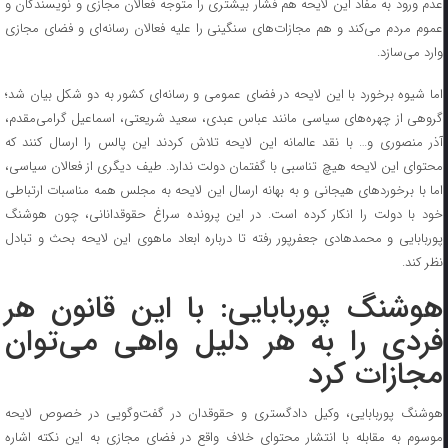
عدم ورود به مفاد این لایحه هم فشار بیشتری را متوجه فعالان مجازی و نویسندگان و
عموم مردم می‌کند و هم مجازات‌های سنگینی را علیه فعالان رسانه‌ای و فضای مجازی
وارد می‌سازد.
اما شیوه برخورد با این لایحه در فضای عمومی و رسانه‌ای کشور به دو شکل بیان شد؛
گروهی از چهره‌های سیاسی مانند عباس عبدی، سعید شریعتی، اسماعیل گرامی‌مقدم،
آذر منصوری و… با نقد عالمانه این لایحه تلاش کردند این پالس را ارسال کنند که
محتوای این لایحه هیچ تناسبی با گفتمان دولت ندارد. طیف دیگری از فعالان سیاسی،
اما با برخورد‌های هیجانی و به بهانه ارسال این لایحه به مجلس همه مناسبات ارتباطی
خود با دولت را انکار کرده است. در این پرونده سراغ حقوقدانانی، چون هوشنگ
پوربابایی و محمد‌هادی جعفرپور رفته تا درباره ابعاد ماهوی این لایحه بحث و تبادل
نظر کند.
هوشنگ پوربابایی: با این قانون هر
فردی را به هر دلیل واهی می‌توان
مجازات کرد
هوشنگ پوربابایی، وکیل دادگستری و حقوقدان در گفت‌وگویی در خصوص لایحه
موسوم به مقابله با انتشار محتوای خلاف واقع در فضای مجازی به این نکته اشاره