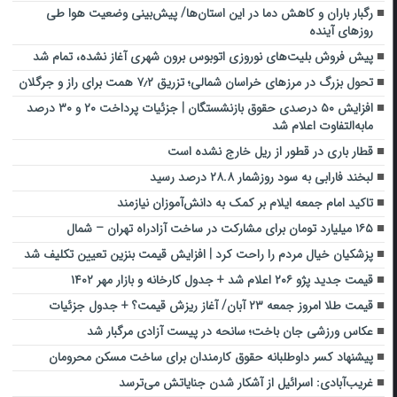
رگبار باران و کاهش دما در این استان‌ها/ پیش‌بینی وضعیت هوا طی
روزهای آینده
پیش فروش بلیت‌های نوروزی اتوبوس برون شهری آغاز نشده، تمام شد
تحول بزرگ در مرزهای خراسان شمالی؛ تزریق ۷٫۲ همت برای راز و جرگلان
افزایش ۵۰ درصدی حقوق بازنشستگان | جزئیات پرداخت ۲۰ و ۳۰ درصد
مابه‌التفاوت اعلام شد
قطار باری در قطور از ریل خارج نشده است
لبخند فارابی به سود روزشمار ۲۸.۸ درصد رسید
تاکید امام جمعه ایلام بر کمک به دانش‌آموزان نیازمند
۱۶۵ میلیارد تومان برای مشارکت در ساخت آزادراه تهران – شمال
پزشکیان خیال مردم را راحت کرد | افزایش قیمت بنزین تعیین تکلیف شد
قیمت جدید پژو ۲۰۶ اعلام شد + جدول کارخانه و بازار مهر ۱۴۰۲
قیمت طلا امروز جمعه ۲۳ آبان/ آغاز ریزش قیمت؟ + جدول جزئیات
عکاس ورزشی جان باخت؛ سانحه در پیست آزادی مرگبار شد
پیشنهاد کسر داوطلبانه حقوق کارمندان برای ساخت مسکن محرومان
غریب‌آبادی: اسرائیل از آشکار شدن جنایاتش می‌ترسد