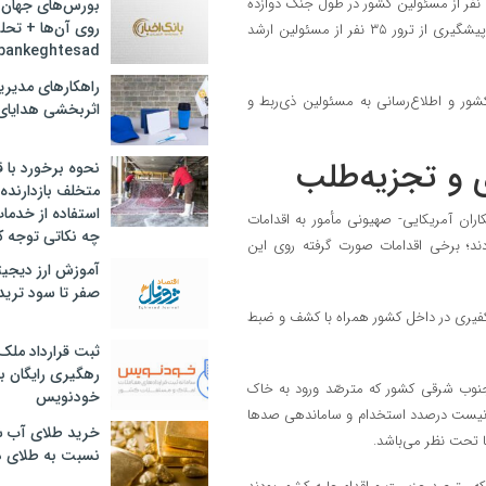
۷/۱. کشف و خنثی سازی طرح‌های تروریستی رژیم برای به شهادت رساندن ۲۳ نفر از مسئولین کشور در طول جنگ دوازده
بورس‌های جهان 
روی آن‌ها + تحل
روزه و ۱۳ توطئه مشابه در ماه‌های منتهی به جنگ که به فضل الهی منجر به پیشگیری از ترور ۳۵ نفر از مسئولین ارشد
bankeghtesad
راهکارهای مدیری
شور و اطلاع‌رسانی به مسئولین ذی‌ربط و
اثربخشی هدایای 
نحوه برخورد با ق
متخلف بازدارنده
استفاده از خدما
ان آمریکایی- صهیونی مأمور به اقدامات
چه نکاتی توجه ک
دند؛ برخی اقدامات صورت گرفته روی این
آموزش ارز دیجیت
صفر تا سود ترید 
به‌اصطلاح امیر (فرمانده) داعش و ۵۰ تروریست تکفیری در داخل کشور همراه با کشف و ضبط
ثبت قرارداد ملک
رهگیری رایگان با
یک مرز‌های جنوب شرقی کشور که مترصّد ورود به خاک
خودنویس
یونیست درصدد استخدام و ساماندهی صد‌ها
خرید طلای آب ش
ا تحت نظر می‌باشد.
نسبت به طلای د