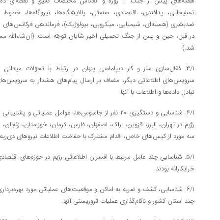
هفته‌های پیش از جنگ ۱۲ روزه و انعکاس مختصّات دقیق و 
تسلیحاتی، پدافندی، اقتصادی، صنعتی، پالایشگاه‌ها، نیروگاه‌ها، خطوط
ضدبشری (هسته‌ای، شیمیایی، میکروبی، بیولوژیک)، فرماندهی فرکانس‌های ه
در قبل، حین و پس از جنگ تحمیلی اخیر شایان توجّه است. (ان‌شاءالله
شد.)
۳/۱. فعّال‌سازی ساز و کار دیپلماسی پنهان در ارتباط با تحوّلات میدا
سرویس‌های اطلاعاتی دیگر، مضاف بر ارسال پیام‌های هشدار به سرویس‌ها
تبادل داده‌ها و اطلاعات با آنها.
۴/۱. شناسایی و دستگیری ۲۰ نفر از جاسوس‌ها، عوامل عملیاتی
رژیم در تهران، البرز، قزوین، اراک، اصفهان، فارس، کرمان، خوزستان، زنجان، 
سه مورد از کیس‌های خاص، اقدام مشترک با حفاظت اطلاعات نیرو‌های ذی‌رب
۵/۱. شناسایی چند عامل مرتبط با افسران اطلاعاتی رژیم در حوزه‌های اقتص
خرابکارانه بودند.
۶/۱. شناسایی، کشف و ضربه به اماکن و موقعیت‌های عملیاتی مورد بهره‌ب
چند استان کشور و ناکام‌گذاری عملیات تروریستی آنها.