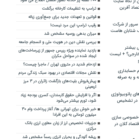
۴۰۰ نقطه پر حادثه کشور امسال اصلاح می شود
ن از نگاه سایت
صاد آفرین
ترامپ به تنظیمات کارخانه برگشت
قوانین و تعهدات جدید برای جمع‌آوری زباله
سرور از شرکت
رقیب ترامپ این مرد نیست!
 شتابان هاست
میزان بدهی روسیه مشخص شد
بررسی نقش دین در هویت ملی و انسجام جامعه
ی بیشتر
بازدید نماینده ویژه رییس جمهور از زیرساخت‌های
خارجی؟ + لیست
ایجاد شده در سواحل مکران
ازدحام شدید در متروی تهران / ماجرا چیست؟
م حسابداری
نقش مجلات اقتصادی در بهبود سبک زندگی مردم
ه و به صرفه
پیش‌فروش بلیت‌های بازگشت زائران در ۳ مرز
اربعینی
ای پاتوبیولوژی
اگر با افزایش حقوق کارمندان، کسری بودجه زیاد
 در تشخیص
شود، تورم بیشتر می‌شود
خبر خوش برای تهرانی ها/ آغاز پرداخت وام ۳۰
میلیون تومانی به این افراد!
خصوصی سازی
جزییات تخصیص ارز از زبان معاون ارزی بانک
تصاد کلان در
مرکزی
ریشه آلودگی و بحران انرژی رسماً مشخص شد