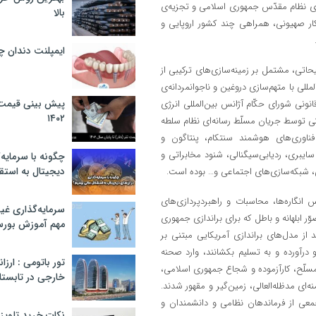
ازی نظام مقدّس جمهوری اسلامی و تجزیه‌ی
بالا
تبهکار صهیونی، همراهی چند کشور اروپایی و
ایمپلنت دندان 
اتی، مشتمل بر زمینه‌سازی‌های ترکیبی از
للی با متهم‌سازی دروغین و ناجوانمردانه‌ی
پیش بینی قیمت ت
نونی شورای حکّام آژانس بین‌المللی انرژی
۱۴۰۲
اکی توسط جریان مسلّط رسانه‌ای نظام سلطه
 فناوری‌های هوشمند سنتکام، پنتاگون و
سایبری، ردیابی‌سیگنالی، شنود مخابراتی و
چگونه با سرمایه‌
دیجیتال به استق
، شبکه‌سازی‌های اجتماعی و… بوده است.
 انگاره‌ها، محاسبات و راهبردپردازی‌های
سرمایه‌گذاری غ
ّر ابلهانه و باطل که برای براندازی جمهوری
مهم آموزش بور
 از مدل‌های براندازی آمریکایی مبتنی بر
 درآورده و به تسلیم بکشانند، وارد صحنه
تور باتومی : ارزا
ی مسلّح، کارآزموده و شجاع جمهوری اسلامی،
خارجی در تابستان ۰۲
ی مدظله‌العالی، زمین‌گیر و مقهور شدند.
عی از فرماندهان نظامی و دانشمندان و
نکات خرید تلویزیون