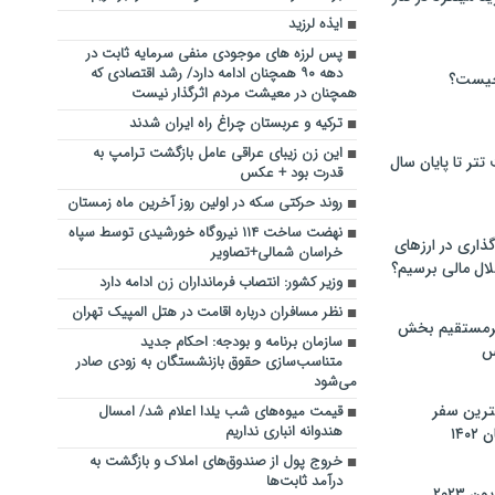
ایذه لرزید
پس لرزه های موجودی منفی سرمایه ثابت در
دهه ۹۰ همچنان ادامه دارد/ رشد اقتصادی که
چیست؟
همچنان در معیشت مردم اثرگذار نیست
ترکیه و عربستان چراغ راه ایران شدند
این زن زیبای عراقی عامل بازگشت ترامپ به
تر تا پایان سال
قدرت بود + عکس
روند حرکتی سکه در اولین روز آخرین ماه زمستان
نهضت ساخت ۱۱۴ نیروگاه‌ خورشیدی توسط سپاه
گذاری در ارزهای
خراسان شمالی+تصاویر
لال مالی برسیم؟
وزیر کشور: انتصاب فرمانداران زن ادامه دارد
نظر مسافران درباره اقامت در هتل المپیک تهران
یرمستقیم بخش
سازمان برنامه و بودجه: احکام جدید
س
متناسب‌سازی حقوق بازنشستگان به زودی صادر
می‌شود
نترین سفر
قیمت میوه‌های شب یلدا اعلام شد/ امسال
هندوانه انباری نداریم
۱۴
خروج پول از صندوق‌های املاک و بازگشت به
درآمد ثابت‌ها
 ۲۰۲۳