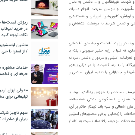
 شهادت غیرنظامیان و … دشمن به دنبال
 مأموریت جاسوسان مترصد، انجام عملیات
ل و اوباش، کانون‌های شورشی و هسته‌های
ریزش قیمت‌ها در 
صنفی و تبدیل شرایط به موقعیّت اغتشاش و
در خرید لپ‌تاپ 
نکات توجه کنید
شریف در وزارت اطلاعات و جامعه‌ی اطلاعاتی
زه‌ی اخیر، در نبردی بی‌امان، نه تنها با رژیم حقیر صهیونی، بلکه با
/ از اسنوا تا جی
و تعرّضات امنیّتی و مزدوران دشمن، مردانه
انه را به بند کشیدند یا در درگیری‌های
خدمات مشاوره سئ
 شهدا و جانبازانی را تقدیم ایران اسلامی و
حرفه ای و تخص
معرفی ارزان تری
ونیستی، منحصر به حوزه‌ی پدافندی نبود. با
تبلیغاتی برای مش
ات همزمان با سنگربانی امنیتی همه جانبه،
ای اشغالی و علیه باند تبهکار حاکم بر آن،
سهم ناچیز شرک
لاعات را (به‌دلیل برخی محذور‌های امنیّتی
بنیان از صادرات 
ع ملاحظات موجود، بلافاصله نسبت به اطلاع