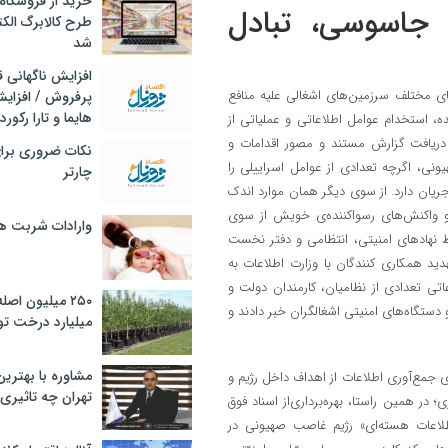
خرید از فروشگاه‌
 جاسوسی، تبادل
طرح کالابرگ الک
شد
افزایش ناگهانی
های مختلف سرزمین‌های اشغالی علیه منافع
پرفروش / افزایش
هایما و تارا رکورد
ده، استخدام عوامل اطلاعاتی و عملیاتی از
، دریافت گزارش مستند و مصور اقدامات و
نکات ضروری برا
یونی، اگرچه تعدادی از عوامل اسراییلی را
چارتر
یان دارد. از سوی دیگر همان موارد اندک
 واکنش‌های رسواکننده‌ی خویش از سوی
وارادات شربت 
نهاد‌های امنیتی، انتظامی و دفتر نخست
دید همکاری کنندگان با وزارت اطلاعات به
اتی تعدادی از نظامیان، کارمندان دولت و
۲۵۰ میلیون اص
 دستگاه‌های امنیتی اشغالگران خبر دادند و
میلیارد درخت تو
مشاوره با بهتری
ی جمع‌آوری اطلاعات از اهداف داخل رژیم و
تهران چه تاثیری 
در همین راستا، بهره‌برداری‌از اسناد فوق
طلاعات هسته‌ای» رژیم غاصب صهیونی در