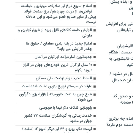
و آینده پیش
اصلاح سریع نرخ ارز صادرات، مهم‌ترین خواسته
یل
فولادی‌ها از دولت چهاردهم/ برق صنعت فولاد
بیش از سایر صنایع قطع می‌شود و این عادلانه
نیست
تی برای افزایش
تبلیغاتی
افزایش دامنه کالاهای قابل ورود از طریق کولبری و
ملوانی
امتیاز جدید در رتبه بندی معلمان / حقوق ها
الیشویان
چقدر افزایش می یابد؟
 نیست| هنگام
جدیدترین آمار درآمد ایرانیان در آلمان
ت قالیشویی به
نیم
۱۰ مدل از گران ترین خودروهای جهان در گاراژ
دیوید بکهام
ال در مشهد /
اقساط عجیب وام نهضت ملی مسکن
ارز دیجیتال
عارف: در سیستم توزیع بنزین غفلت شده است
طمع چین به نفت خاورمیانه | بازار انرژی دگرگون
 و صدور کد
می شود؟
 سامانه
رکوردزنی شکاف دلار نیما با فردوسی
خدمت‌رسانی به گردشگران سلامت ۷۷ کشور
ده چه برتری
جهان در مشهد
ست دوم دارد؟
قیمت دلار، یورو و ۴۴ ارز دیگر امروز ۱۲ اسفند /