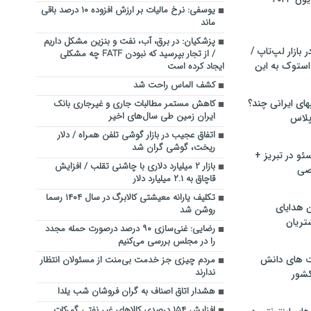
یوسفی: نرخ مالیات بر ارزش افزوده ۱۰ درصد باقی
ماند
پزشکیان: در برق، آب، نفت و بنزین مشکل داریم
بازار لپ‌تاپ /
/ از تجار بپرسید که نبودن FATF چه مشکلی
استوک به این
ایجاد کرده است
کشف الماس راحت شد
ماشین لباسشویی‎های ایرانی چند؟
کاهش مستمر مطالبات جاری و غیرجاری بانک
ایران زمین طی سال‌های اخیر
 پلاس
اتفاق عجیب در بازار گوشی تلفن همراه / دلار
ریخت، گوشی گران شد
و در تبریز +
بازار ۲ میلیارد دلاری با چاشنی تقلب / افزایش
صی
قاچاق به ۲.۱ میلیارد دلار
تکلیف یارانه معیشتی کالابرگ در سال ۱۴۰۴ رسما
ن هدایای
روشن شد
تریان
رضایی: غنی‌سازی ۹۰ درصد درصورت حمله مجدد
را در مجلس بررسی می‌کنیم
ت های دانش
مردم ‌چیزی جز خدمت بی‌منت از مسئولان انتظار
ندارند
کشور
هشدار اتاق اصناف به گران فروشان شب یلدا
افزایش ۱۵۴ درصدی کالاهای غیر نفتی گمرکات