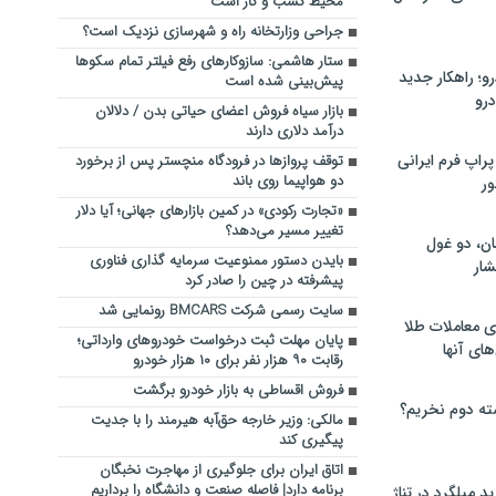
محیط کسب و کار است
جراحی وزارتخانه راه و شهرسازی نزدیک است؟
ستار هاشمی: سازوکارهای رفع فیلتر تمام سکوها
؛ راهکار جدید
پیش‌بینی شده است
رو
بازار سیاه فروش اعضای حیاتی بدن / دلالان
درآمد دلاری دارند
راپ فرم ایرانی
توقف پروازها در فرودگاه منچستر پس از برخورد
دو هواپیما روی باند
ور
«تجارت رکودی» در کمین بازارهای جهانی؛ آیا دلار
تغییر مسیر می‌دهد؟
ان، دو غول
بایدن دستور ممنوعیت سرمایه گذاری فناوری
ار
پیشرفته در چین را صادر کرد
سایت رسمی شرکت BMCARS رونمایی شد
ی معاملات طلا
پایان مهلت ثبت درخواست خودروهای وارداتی؛
های آنها
رقابت ۹۰ هزار نفر برای ۱۰ هزار خودرو
فروش اقساطی به بازار خودرو برگشت
ته دوم نخریم؟
مالکی: وزیر خارجه حق‌آبه هیرمند را با جدیت
پیگیری کند
اتاق ایران برای جلوگیری از مهاجرت نخبگان
برنامه دارد| فاصله صنعت و دانشگاه را برداریم
 میلگرد در تناژ