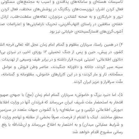
تأسیسات هسته‌ای و سامانه‌های پدافندی و آسیب به مجتمع‌های مسکونی و
فعال کردن اشرار، تروریست‌های رنگارنگ در پوشش‌های مختلف، فعال کردن
ترور و خرابکاری و به صحنه کشاندن مزدوران، تفاله‌های سلطنت‌طلب، اراذ
خفته‌ی منافقین در راستای التهاب‌آفرینی، تحریک نارضایتی‌ها و اعتراضات 
آشوب‌گری‌های افسارگسیخته‌ی خیابانی نیز بود.
۴) در همین راستا، سربازان مظلوم و گمنام امام زمان عجل الله تعالی فرجه ال
کشور، در پیش، حین و پس از جنگ تحمیلی ۱۲ رو
«ناتوی اطلاعاتی- امنیتی غرب» قرار داشته و در برابر طیف وسیعی از تهدیدات 
سینه سپر کردند، جانانه و دلاورانه جنگیدند، عناصر وطن فروش و عوامل بیگ
مسلّحانه، تار و مار کردند؛ و در این کارزار‌های خاموش، مظلومانه و گمنامانه،
ملّت سرافراز و عزیز ایران کردند.
۵)، اما «نبرد بزرگ و خاموشِ» سربازان گمنام امام زمان (عج) با جبهه‌ی صهی
افتخار به استحضار ملت شریف ایران می‌رساند که فرزندان آنها در وزارت اطلاع
«یورش اطلاعاتی ترکیبی و بی سابقه‌ای» را با گشودن جبهات متعدد در سرزمین‌ه
محقق ساختند. اینک با اغتنام از فرصت، صرفاً بخشی از مقابله و تهاجم وزارت اط
و شرایط عملیاتی میدان) و به اختصار به اطلاع می‌رساند و ان‌شاءالله با رف
رسانی مشروح اقدام خواهد شد: