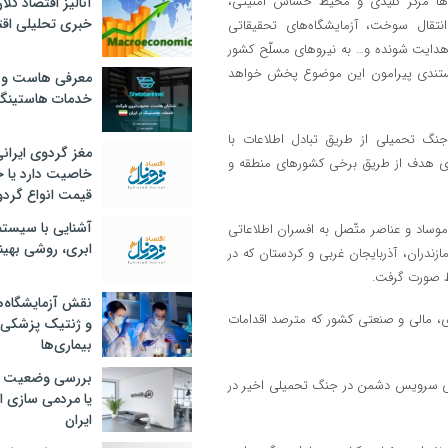
نقطه‌ای ده‌ها مرکز کلیدی و محیط حسّاس امنیّتی،
آنالیز اقتصاد کلا
خبری تحلیلی اقت
 انتقال سوخت، آزمایشگاه‌های تحقیقاتی
دایت شونده و… به نیرو‌های مسلّح کشور
 مستندی پیرامون این موضوع پخش خواهد
معرفی هاست و 
خدمات هاستینگ
نی جنگ تحمیلی از طریق تبادل اطلاعات با
مغز گردوی ایران
ی هدف از طریق برخی کشور‌های منطقه و
خاصیت دارد یا 
قیمت انواع گردو
آشنایی با سیست
 و پشتیبانی موساد و عناصر متّصل به افسران اطلاعاتی
ابری، روشی بهین
مازندران، آذربایجان غربی و کردستان که در
ط صورت گرفت.
نقش آزمایشگاه‌ه
ادی، مالی و صنعتی کشور که مترصد اقدامات
و ژنتیک پزشکی
بیماری‌ها
بررسی وضعیت 
رداری سرویس دشمن در جنگ تحمیلی اخیر در
یا مردمی سازی اق
ایران