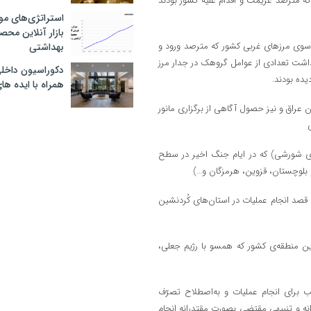
ی مستقر در سوریه که مترصد عزیمت و اقدام علیه کشور بودند
استراتژی‌های مو
بازار آنلاین محص
های مستقر در آن سوی مرز‌های غربی کشور که مترصد ورود و
بهداشتی
زداشت تعدادی از عوامل گروهک در جدار مرز
دکوراسیون داخل
یده بودند.
همراه با ایده ها
ن عراق و نیز حصول آگاهی از برگزاری مانور
های شورشی) که در ایام جنگ اخیر در سطح
و بلوچستان، قزوین، هرمزگان و…)
قصد انجام عملیات در استان‌های کُردنشین
دین منطقه‌ی کشور که همسو با رژیم جعلی،
ب برای انجام عملیات و به‌اصطلاح تصرّف
ه و تنبیهیِ مقتضی بصورت مقتدرانه انجام