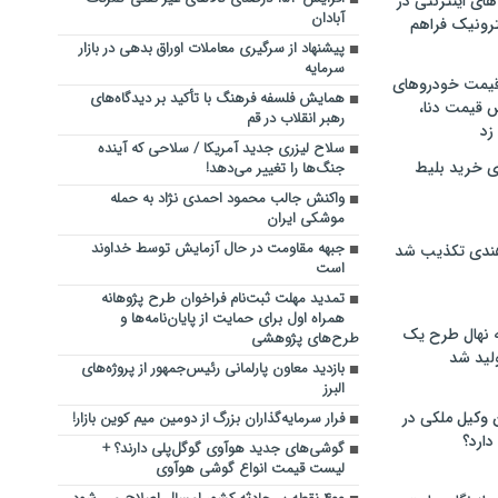
های اینترنتی در
آبادان
ترونیک فراهم
پیشنهاد از سرگیری معاملات اوراق بدهی در بازار
سرمایه
 قیمت خودروهای
همایش فلسفه فرهنگ با تأکید بر دیدگاه‌های
 قیمت دنا،
رهبر انقلاب در قم
 زد
سلاح لیزری جدید آمریکا / سلاحی که آینده
ی خرید بلیط
جنگ‌ها را تغییر می‌دهد!
واکنش جالب محمود احمدی نژاد به حمله
موشکی ایران
جبهه مقاومت در حال آزمایش توسط خداوند
هندی تکذیب شد
است
تمدید مهلت ثبت‌نام فراخوان طرح پژوهانه
همراه اول برای حمایت از پایان‌نامه‌ها و
له نهال طرح یک
طرح‌های پژوهشی
لید شد
بازدید معاون پارلمانی رئیس‌جمهور از پروژه‌های
البرز
ن وکیل ملکی در
فرار سرمایه‌گذاران بزرگ از دومین میم کوین بازار!
دارد؟
گوشی‌های جدید هوآوی گوگل‌پلی دارند؟ +
لیست قیمت انواع گوشی هوآوی