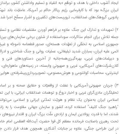
ایجاد آشوب داخلی با هدف و توهّمِ «به انقیاد و تسلیم واداشتن کشور، براند
ایران بزرگ» بود که با کارفرمایی رژیم ریاکار حاکم بر آمریکا، عاملیّت باند 
پادویی گروهک‌های ضدانقلاب، تروریست‌های تکفیری و اشرار مسلّح اجرا شد.
۲) تمهیدات و تدارک این جنگ علاوه بر فراهم آوردن مقتضیات نظامی و تسلیح
جمله تلاش برای انجام مذاکرات، سوءاستفاده از شئون برخی سازمان‌های بین‌الم
جمهوری اسلامی به تخطّی از تعهّدات هسته‌ای، صدور قطعنامه ناموجّه و غیرقا
اتمی علیه ایران، بمباران شدید تبلیغاتی، عملیات روانی و جنگ شناختی و ادر
و دیپلمات‌های غربی، بهره‌گیری‌همه‌جانبه از آخرین دستاورد‌های فنی و
کلان‌شرکت‌های آمریکایی، غربی و صهیونیِ وابسته، در زمینه‌های ماهواره‌ای، 
اینترنتی، محاسبات کوانتومی و هوش‌مصنوعی، تصویربرداری‌پیشرفته‌ی هوایی
۳) جریان صهیونی-آمریکایی با غفلت از واقعیّات و حقایق صحنه و بر اساس
تحلیلگران مادی‌گرای غربی و اخبار دروغ و توهمات ضدانقلاب ایرانی، با این تصو
اسلامی ایران به‌عنوان یک نظام و هویّت تمدّنی ایرانی و اسلامی می‌توانند
“راهبرد جنگ کثیف” استفاده کرده، کشور و سازمان جهانی مقاومت را به زانو
شدند، اما با قدرت پولادین ایمان و اراده‌ی ملّت بزرگ ایران و اقتدار نیرو‌ها
تحت رهبری باصلابت فرمانده معظم کل قوا حضرت آیت‌الله العظمی امام خامنه‌ا
در این طراحی جنگی، علاوه بر جنایات آشکاری همچون هدف قرار دادن جم