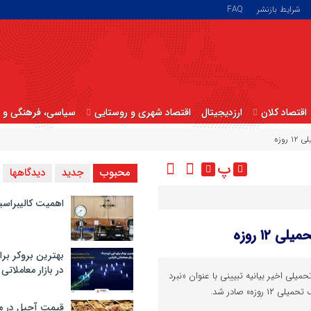
شرایط بازنشر
FAQ
اقتصاد کلان
ارزدیجیتال
اقتصاد شهری و روستایی
سیاسی، فرهنگی و ا
روزه
پ
محبوب
جدید
دیدگاهها
اهمیت کالیبراسی
۱۲ روزه
بهترین بروکر برا
در بازار معاملاتی
لی اخیر بیانیه تبیینی با عنوان «نبرد
وزه» صادر شد.
قیمت آجیل در م