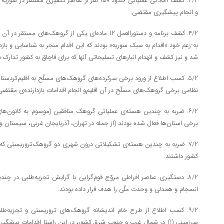
۳/۲. کشف آمادگی عملیاتی حدود ۱۵۰ نفر از عناصر تکفیر
و انجام پیشگیری مقتضی.
۴/۲. کشف برنامه و دستورالعمل ۱۲ ماده‌ای یکی از گروهک‌
به-زعم خود «اقدام به سبک سوریه» بودند که این اقدام منجر به شناسایی و با
شد و نیز کشف و انهدام انبار‌های تسلیحاتی آنها که برای قاچاق به کشور تدارک د
۵/۲. کسب اطلاع از ورود برخی سرکرده‌های گروهک‌های مسلّح به اقلیم‌کردستا
نظامی برخی گروهک‌های مسلّح در آن اقلیم‌و انجام اقدامات بازدارنده‌ی مقتضی
۶/۲. ضربه به چندین هسته‌ی عملیاتی گروهک منافقین (موسوم به کانون‌
برخی استان‌ها فعال شده بودند (از جمله در تهران، آذربایجان غربی، سیستان 
۷/۲. ضربه به چندین هسته‌ی تشکیلاتی درون شهری دو گروهک‌تروریستی که 
کشور داشتند.
۸/۲. دستگیری عناصر افراطی مروّج قوم‌گرایی با گرایش تجزیه‌طلبی در چن
انسجام و همدلی و وحدت ملّی را هدف قرار داده بودند.
۹/۲. کسب اطلاع از طرح خام اندیشانه گروهک‌های تروریستی و تجزیه‌طل
سرزمینی (!) در شمال غرب و جنوب شرق کشور، در این راستا اقدامات پیشگیران