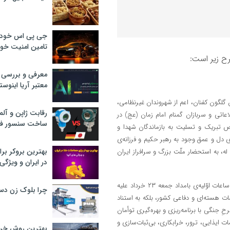
جی پی اس خودرو
تامین امنیت خود
رح زیر است:
معرفی و بررسی پ
معتبر آریا اینوست
شت یاد و خاطره‌ی آن گلگون کفنان، اعم از شهروندان غیرنظامی،
رقابت ژاپن و آلم
اتی و سربازان گمنام امام زمان (عج) در
ساخت سنسور فش
ض تبریک و تسلیت به بازماندگان شهدا و
ای دل و عمق وجود به رهبر حکیم و فرزانه‌ی
بهترین بروکر برا
ردیِ ابلاغی اخیر معظّم له، به استحضار ملّت بزرگ و سرافراز ایران
در ایران و ویژگی‌
۱) جنگ‌افروزی و تجاوزگری جبهه‌ی شیطانی و متخاصم آمریکایی-صهیونی در ساعات اوّلیه‌ی بامداد جمعه ۲۳ خرداد علیه
چرا بلوک زن دس
ت هسته‌ای و دفاعی کشور، بلکه به استناد
طی جنگ تحمیلی۱۲ روزه رخ داد، یک طرحِ جنگی با برنامه‌ریزی و بهره‌گیری توأمان
مات ایذایی، ترور، خرابکاری، بی‌ثبات‌سازی و
بهترین روش خرید