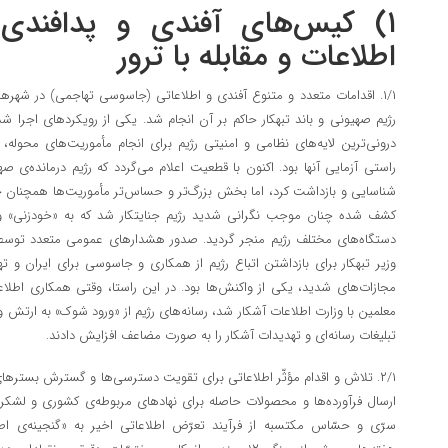
۱) کیس‌های آفندی و پدافندی
اطلاعات و مقابله با ترور
۱/۱. اقدامات متعدد و متنوع آفندی و اطلاعاتی (جاسوسی تهاجمی) در شهر‌
رژیم صهیونی و باند تبهکار حاکم بر آن انجام شد. یکی از رویکرد‌های اجرا ش
درونی‌ترین لایه‌های نظامی و امنیتی رژیم برای انجام مأموریت‌های محوله
راستی آزمایی آنها بود. اکنون با قطعیت اعلام می‌گردد که رژیم درمانده‌ی صه
شناسایی و بازداشت کرد، اما بخش بزرگ‌تر و حساس‌تر مأموریت‌ها همچنان جر
کشف شده چنان موجب نگرانی شدید رژیم جنایتکار شد که به «خودزنی» و
دستگاه‌های مختلف رژیم منجر گردید. صدور هشدار‌های عمومی متعدد توسط 
وزیر تبهکار برای بازداشتن اتباع رژیم از همکاری و جاسوسی برای ایران و ته
مجازات‌های شدید، یکی از واکنش‌ها بود. در این راستا، وقتی همکاری اطلاع
معلمین با وزارت اطلاعات آشکار شد، رسانه‌های رژیم از «ورود شوک» به ارتش و
تبلیغات رسانه‌ای و تهدیدات آشکار را به صورت مضاعف افزایش دادند.
۲/۱. تلاش و اقدام مؤثّر اطلاعاتی برای تقویت دسترسی‌ها و گسترش بستر‌ها
ارسال فرآورده‌ها و محصولات حاصله برای نهاد‌های مربوطه‌ی کشوری و لشکری؛ 
سرّی و حسّاس مکتسبه از فرآیند تعرّض اطلاعاتی اخیر به «گنجینه‌ی ا