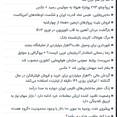
زروآچنتو ۲۷۳ پوتنزا؛ هیولا به سوئیس رسید + عکس
حاجی‌بابایی: طبس نماد قدرت ایران و شکست توطئه‌های آمریکاست
فروش بلیت پروازهای اربعین «هما» از چهارشنبه
بازگشت مردان آهنین به قاب تلویزیون در نوروز ۱۴۰۳
مرگ هولناک کارمند بازنشسته بانک
شهرداری برای وصول طلب۳۱هزار میلیاردی از نمایشگاه بجنبد
رضا رحمانی استاندار آذربایجان غربی کیست؟ + بیوگرافی و سوابق
سرپرست روابط عمومی سازمان هواپیمایی کشوری منصوب شد
بشار اسد میهمان پوتین شد + عکس
گردش مالی ۳۰هزار میلیاردی برای خرید و فروش فیلترشکن در سال
گذشته / ایرانیان روزی ۱۶۹ دقیقه از اینترنت استفاده می‌کنند
زنگ خطر ساختمان‌های ناایمن تهران دوباره به صدا درآمد
وضعیت نا‌امید کننده ارزش معاملات خرد ادامه دارد / بازار سهام نیاز به
تزریق نقدینگی دارد
پیشروی نفت روسیه به سوی ۱۰۰ دلار با وجود محدودیت «گروه هفت»
چرا کولر ماشین خراب می‌شود؟