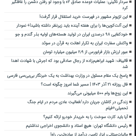
سردار نائینی: عملیات «وعده صادق ۲» با وجود لو رفتن دشمن را غافلگیر
کرد
این لژیونر مشهور در فهرست خرید استقلال قرار گرفت!
این آلت‌کوین‌ها را برای هفته آینده باید زیرنظر داشته باشید!+ نمودار
خودکفایی ۹۸ درصدی ایران در تولید هسته‌های اولیه بذر گندم و جو
واکنش سفارت ایران به تکرار اهانت به قرآن در سوئد
عبور ارزش بازار فرابورس از ۲٫۹ میلیون میلیارد تومان
قالیباف: شهید ابراهیم‌زاده از رجال صادقی بود که اجرش با شهادت اهدا
شد
پاسخ یک مقام مسئول در وزارت بهداشت به یک خبرنگار بی‌بی‌سی فارسی
فال روزانه ۲۱ آذر ۱۴۰۳ | مسیر شما امروز چگونه است؟
این زوج‌ها وام ۵۰۰ میلیونی می‌گیرند
زندگی در کاشان جریان دارد/فعالیت عادی مردم در ایام جنگ
تحمیلی+فیلم
آیا باید کارت سوخت را به خریدار خودرو ارائه کنیم؟
رئیس دانشگاه تهران: هیچ استاد و دانشجوی اخراجی نداشتیم
مالیات‌ستانی، ابزار تامین درآمد از ساده‌ترین راه!