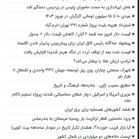
عامل تیراندازی به سمت ماموران پلیس در پردیس دستگیر شد
عیدی ۱۰ تا ۱۵ میلیون تومانی کارگران در نوروز ۱۴۰۳
استرداد هزینه بلیت پرواز شماره ۳۲۱ تهران-خرم آباد
قیمت دلار امروز سه شنبه ۶ آبان/ کاهش قیمت دلار + جدول
پیشنهاد سه‌گانه رئیس اتاق ایران برای پیش‌بینی پذیرتر شدن اقتصاد
قیمت نفت بعد از توقف تردد در تنگۀ هرمز شدیدا افزایش یافت
ترامپ ارزش طلا را بیشتر می‌کند؟
شهرک صنعتی چناران روی ریل توسعه؛ جهش ۳۳۷ واحدی و اشتغال ۱۱
هزار نفر
حقایق عجیب ژاپن : جاذبه‌ها، فرهنگ و تاریخ
عزیزی:آمریکا و اسرائیل دچار خطای محاسباتی شدند؛ پروژه تسلیم ناکام
ماند
نقشه کشورهای همسایه برای برق ایران
ورود نخستین قطار ترانزیت بار روسیه-عربستان به بندرعباس
آیا بازار فریب خورده؟/ هشدار تکرار تاریخ در نمودار سه‌ماهه بیت‌ کوین!
لیست خانه‌های دو میلیاردی در شمال کشور