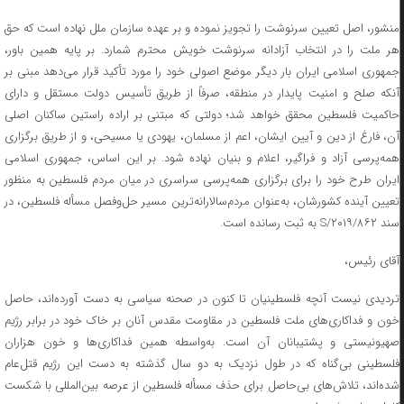
منشور، اصل تعیین سرنوشت را تجویز نموده و بر عهده سازمان ملل نهاده است که حق
هر ملت را در انتخاب آزادانه سرنوشت خویش محترم شمارد. بر پایه همین باور،
جمهوری اسلامی ایران بار دیگر موضع اصولی خود را مورد تأکید قرار می‌دهد مبنی بر
آنکه صلح و امنیت پایدار در منطقه، صرفاً از طریق تأسیس دولت مستقل و دارای
حاکمیت فلسطین محقق خواهد شد؛ دولتی که مبتنی بر اراده راستین ساکنان اصلی
آن، فارغ از دین و آیین ایشان، اعم از مسلمان، یهودی یا مسیحی، و از طریق برگزاری
همه‌پرسی آزاد و فراگیر، اعلام و بنیان نهاده شود. بر این اساس، جمهوری اسلامی
ایران طرح خود را برای برگزاری همه‌پرسی سراسری در میان مردم فلسطین به منظور
تعیین آینده کشورشان، به‌عنوان مردم‌سالارانه‌ترین مسیر حل‌وفصل مسأله فلسطین، در
سند S/۲۰۱۹/۸۶۲ به ثبت رسانده است.
آقای رئیس،
تردیدی نیست آنچه فلسطینیان تا کنون در صحنه سیاسی به دست آورده‌اند، حاصل
خون و فداکاری‌های ملت فلسطین در مقاومت مقدس آنان بر خاک خود در برابر رژیم
صهیونیستی و پشتیبانان آن است. به‌واسطه همین فداکاری‌ها و خون هزاران
فلسطینی بی‌گناه که در طول نزدیک به دو سال گذشته به دست این رژیم قتل‌عام
شده‌اند، تلاش‌های بی‌حاصل برای حذف مسأله فلسطین از عرصه بین‌المللی با شکست