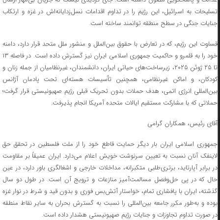
تسلیحات به اسرائیل، این رژیم را در تداوم اقدامات نسل‌زدایانه‌اش در غزه و ارتکاب
جنایات جنگی در سطح منطقه توانمند ساخته است.
قساوت این رژیم، که در تعارض با حقوق بین‌الملل و منشور ملل متحد قرار دارد، دامنه
خود را به قلمرو و حاکمیت جمهوری اسلامی ایران نیز گسترش داده است. در فاصله ۱۳
تا ۲۵ ژوئن ۲۰۲۵، زیرساخت‌های حیاتی ایران، دانشمندان، غیرنظامیان از جمله زنان و
کودکان، و اماکن غیرنظامی، همچنین تأسیسات هسته‌ای تحت پادمان آژانس
بین‌المللی انرژی اتمی، هدف حملات بدون تحریک قبلی رژیم صهیونیستی قرار گرفت؛
حملاتی که با مشارکت مستقیم ایالات متحده آمریکا انجام پذیرفت.
آقای رئیس، همکاران گرامی
جمهوری اسلامی ایران بار دیگر حمایت قاطع خود را از ملت فلسطین در تحقق حق
لاینفک آنان نسبت به تعیین سرنوشت خویش اعلام می‌دارد. ایران عمیقاً بر مقاومت
در برابر آپارتاید، برتری‌طلبی متکبرانه، مداخلات خارجی و اشغالگری باور دارد، در عین
حال که در پی حل‌وفصل مسالمت‌آمیز منازعات و ترویج آن است. در طول دو سال
گذشته، ایران با پافشاری تمام، خواستار آتش‌بس فوری و بدون قید و شرط در نوار غزه
بوده و به‌طور مکرر جامعه بین‌المللی را نسبت به گسترش بحران به سایر نقاط منطقه
در صورت تداوم تجاوزات و جنایات رژیم صهیونیستی هشدار داده است.