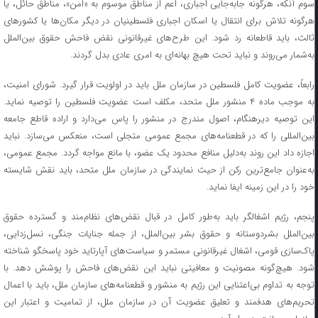
سوم آنکه، هرگونه جابه‌جایی اجباری، اعم از مناطق موسوم به «امن»، مناطق حائل، یا
هرگونه تلاش برای انتقال یا اسکان اجباری فلسطینیان در دیگر مکان‌ها یا کشورهای
ثالث، باید قاطعانه رد شود. این طرح‌های غیرقانونی نقض فاحش حقوق بین‌الملل
به‌شمار می‌روند و نباید تحت هیچ بهانه‌ای به امری عادی بدل گردند.
رابعاً، عضویت کامل فلسطین در سازمان ملل باید در اولویت قرار گیرد. شورای امنیت،
به موجب ماده ۴ منشور ملل متحد، مکلف است عضویت فلسطین را توصیه نماید.
این توصیه دیرهنگام، اصول مندرج در منشور را پاس می‌دارد و اراده قاطع جامعه
بین‌المللی را که در قطعنامه‌های مجمع عمومی متجلی است، منعکس می‌سازد. نباید
اجازه داد این روند به‌دلیل منافع محدود یک عضو، با مانع مواجه گردد. مجمع عمومی،
به‌عنوان جامع‌ترین رکن از حیث نمایندگی در سازمان ملل متحد، باید نقش شایسته
خود را در این زمینه ایفا نماید.
پنجم، رژیم اشغالگر باید به‌طور کامل در قبال نقض‌های نظام‌مند و گسترده حقوق
بین‌الملل بشردوستانه و حقوق بشر بین‌الملل، از جمله جنایات جنگی، نسل‌زدایی،
پاک‌سازی قومی، اشغال غیرقانونی مستمر و سیاست‌های آپارتاید خود پاسخگو شناخته
شود. هیچ‌گونه مصونیت و معافیتی نباید این نقض‌های فاحش را پوشش دهد. با
توجه به تداوم بی‌اعتنایی این رژیم به منشور و قطعنامه‌های سازمان ملل، باید با اعمال
تحریم‌های هدفمند و تعلیق عضویت آن در سازمان ملل، از تمامیت و اعتبار این