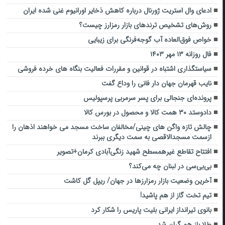
ادعای وال استریت ژورنال درباره کاهش ذخایر اورانیوم غنی شده ایران
روش‌های تشخیص ترندهای بازار رمزارز چیست؟
خواص فوق‌العاده آب گوجه‌فرنگی برای زیبایی
فال روزانه ۱۳ مهر ۱۴۰۳
سیاستگذاری اشتباه در قوانین و مقررات فعالیت بنگاه های خرده فروشی
نایب قهرمان جهان دار فانی را وداع گفت
پرونده‌ای جنجالی برای پسر سرمربی پرسپولیس
دادوستد ۳۰ همت کالا و محصول در بورس کالا
چالش تازه واگن های چینی/مخالفان ساخت مسجد می خواهند اذهان را
ازسمت مسجدالاقصی به سمت دیگری ببرند
افتتاح تقاطع غیرهمسطح شهید زنگی‌آبادی کرمان+تصویر
بی‌بی‌سی در لبنان چه می‌کند؟
آخرین وضعیت بازار رمزارزها در جهان/ ریپل گل کاشت
تیم تخت گاز از هم پاشید!
بانوی تیرانداز ایرانی بلیت پاریس را شکار کرد
طلا باز هم گران شد