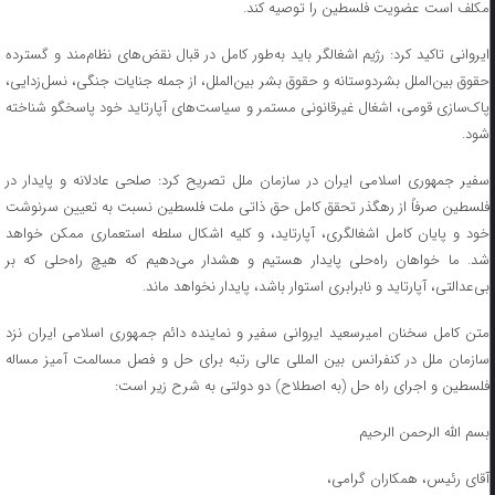
مکلف است عضویت فلسطین را توصیه کند.
ایروانی تاکید کرد: رژیم اشغالگر باید به‌طور کامل در قبال نقض‌های نظام‌مند و گسترده
حقوق بین‌الملل بشردوستانه و حقوق بشر بین‌الملل، از جمله جنایات جنگی، نسل‌زدایی،
پاک‌سازی قومی، اشغال غیرقانونی مستمر و سیاست‌های آپارتاید خود پاسخگو شناخته
شود.
سفیر جمهوری اسلامی ایران در سازمان ملل تصریح کرد: صلحی عادلانه و پایدار در
فلسطین صرفاً از رهگذر تحقق کامل حق ذاتی ملت فلسطین نسبت به تعیین سرنوشت
خود و پایان کامل اشغالگری، آپارتاید، و کلیه اشکال سلطه‌ استعماری ممکن خواهد
شد. ما خواهان راه‌حلی پایدار هستیم و هشدار می‌دهیم که هیچ راه‌حلی که بر
بی‌عدالتی، آپارتاید و نابرابری استوار باشد، پایدار نخواهد ماند.
متن کامل سخنان امیرسعید ایروانی سفیر و نماینده دائم جمهوری اسلامی ایران نزد
سازمان ملل در کنفرانس بین المللی عالی رتبه برای حل و فصل مسالمت آمیز مساله
فلسطین و اجرای راه حل (به اصطلاح) دو دولتی به شرح زیر است:
بسم الله الرحمن الرحیم
آقای رئیس، همکاران گرامی،