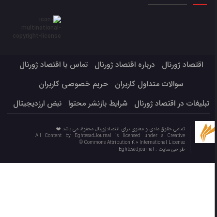
اقتصاد ژورنال
درباره اقتصاد ژورنال
تماس با اقتصاد ژورنال
سوالات متداول کاربران
حریم خصوصی کاربران
تبلیغات در اقتصاد ژورنال
شرایط بازنشر محتوا
نبض ارزدیجیتال
تمامی حقوق مادی و معنوی برای اقتصادژورنال محفوظ می باشد ❤️
All Content by EghtesadJournal is licensed under a Creative
Commons Attribution 4.0 International License ©️
طراحی سایت :
Eghtesadjournal