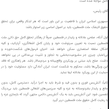
کامل مواجه شده است.
آقای رئیس،
جمهوری اسلامی ایران با قاطعیت بر این باور است که هر ابتکار واقعی برای تحقق
حقوق لاینفک ملت فلسطین، باید بر اصول اساسی زیر استوار باشد:
اول آنکه، صلحی عادلانه و پایدار در فلسطین صرفاً از رهگذر تحقق کامل حق ذاتی ملت
فلسطین نسبت به تعیین سرنوشت خود و پایان کامل اشغالگری، آپارتاید، و کلیه
اشکال سلطه‌ استعماری ممکن خواهد شد. احیای فرمول‌های شکست‌خورده و
بی‌اعتبار، چیزی جز مشروعیت‌بخشی به تجاوز و تثبیت بی‌عدالتی در پی نخواهد
داشت. صلح باید مبتنی بر رویکردی واقع‌بینانه و مردم‌سالار باشد. هر راهکاری که فاقد
این ویژگی‌ها باشد، محکوم به شکست است. ایران آمادگی دارد مسئولیت خود را در
حمایت از این رویکرد عادلانه ایفا نماید.
ثانیاً، آتش‌بس فوری و بدون قید و شرط باید به اجرا درآید. دسترسی کامل، بدون
مانع و پایدار بشردوستانه به غزه و کلیه سرزمین‌های اشغالی فلسطین باید بی‌درنگ
تضمین شود. این آتش‌بس باید به یک آتش‌بس دائمی منتهی گردد که بازسازی غزه را
با رعایت کامل حقوق ملت فلسطین دربر گیرد.