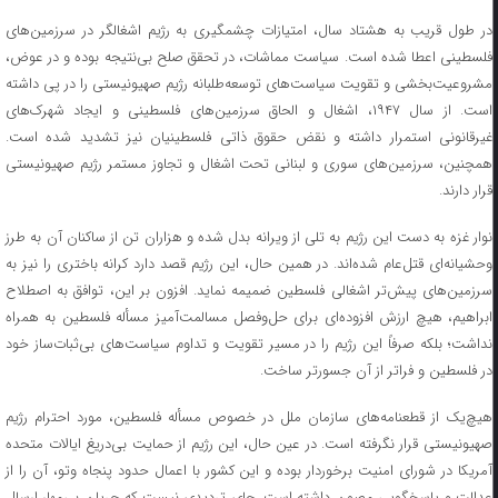
در طول قریب به هشتاد سال، امتیازات چشمگیری به رژیم اشغالگر در سرزمین‌های
فلسطینی اعطا شده است. سیاست مماشات، در تحقق صلح بی‌نتیجه بوده و در عوض،
مشروعیت‌بخشی و تقویت سیاست‌های توسعه‌طلبانه رژیم صهیونیستی را در پی داشته
است. از سال ۱۹۴۷، اشغال و الحاق سرزمین‌های فلسطینی و ایجاد شهرک‌های
غیرقانونی استمرار داشته و نقض حقوق ذاتی فلسطینیان نیز تشدید شده است.
همچنین، سرزمین‌های سوری و لبنانی تحت اشغال و تجاوز مستمر رژیم صهیونیستی
قرار دارند.
نوار غزه به دست این رژیم به تلی از ویرانه بدل شده و هزاران تن از ساکنان آن به طرز
وحشیانه‌ای قتل‌عام شده‌اند. در همین حال، این رژیم قصد دارد کرانه باختری را نیز به
سرزمین‌های پیش‌تر اشغالی فلسطین ضمیمه نماید. افزون بر این، توافق به اصطلاح
ابراهیم، هیچ ارزش افزوده‌ای برای حل‌وفصل مسالمت‌آمیز مسأله فلسطین به همراه
نداشت؛ بلکه صرفاً این رژیم را در مسیر تقویت و تداوم سیاست‌های بی‌ثبات‌ساز خود
در فلسطین و فراتر از آن جسورتر ساخت.
هیچ‌یک از قطعنامه‌های سازمان ملل در خصوص مسأله فلسطین، مورد احترام رژیم
صهیونیستی قرار نگرفته است. در عین حال، این رژیم از حمایت بی‌دریغ ایالات متحده
آمریکا در شورای امنیت برخوردار بوده و این کشور با اعمال حدود پنجاه وتو، آن را از
عدالت و پاسخگویی مصون داشته است. جای تردیدی نیست که جریان بی‌مهار ارسال