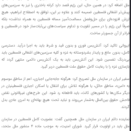
ملل اضافه کرد: در همین حال، این رژیم قصد دارد کرانه باختری را نیز به سرزمین‌های
پیش‌تر اشغالی فلسطین ضمیمه کنند و علاوه بر این، توافق به اصطلاح ابراهیم، هیچ
ارزش افزوده‌ای برای حل‌وفصل مسالمت‌آمیز مساله فلسطین به همراه نداشت؛ بلکه
صرفاً این رژیم را در مسیر تقویت و تداوم سیاست‌های بی‌ثبات‌ساز خود در فلسطین و
فراتر از آن جسورتر ساخت.
ایروانی تاکید کرد: آتش‌بس فوری و بدون قید و شرط باید به اجرا درآید. دسترسی
کامل، بدون مانع و پایدار بشردوستانه به غزه و کلیه سرزمین‌های اشغالی فلسطین باید
بی‌درنگ تضمین شود. این آتش‌بس باید به یک آتش‌بس دائمی منتهی گردد که
بازسازی غزه را با رعایت کامل حقوق ملت فلسطین دربر گیرد.
سفیر ایران در سازمان ملل تصریح کرد: هرگونه جابه‌جایی اجباری، اعم از مناطق موسوم
به «امن»، مناطق حائل، یا هرگونه تلاش برای انتقال یا اسکان اجباری فلسطینیان در
دیگر مکان‌ها یا کشورهای ثالث، باید قاطعانه رد شود. این طرح‌های غیرقانونی نقض
فاحش حقوق بین‌الملل به‌شمار می‌روند و نباید تحت هیچ بهانه‌ای به امری عادی بدل
گردند.
نماینده دائم ایران در سازمان ملل همچنین گفت: عضویت کامل فلسطین در سازمان
ملل باید در اولویت قرار گیرد. شورای امنیت، به موجب ماده ۴ منشور ملل متحد،