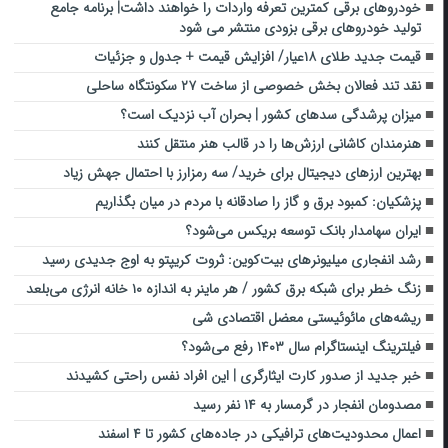
خودروهای برقی کمترین تعرفه واردات را خواهند داشت| برنامه جامع
تولید خودروهای برقی بزودی منتشر می شود
قیمت جدید طلای ۱۸عیار/ افزایش قیمت + جدول و جزئیات
نقد تند فعالان بخش خصوصی از ساخت ۲۷ سکونتگاه ساحلی
میزان پرشدگی سدهای کشور | بحران آب نزدیک است؟
هنرمندان کاشانی ارزش‌ها را در قالب هنر منتقل کنند
بهترین ارز‌های دیجیتال برای خرید/ سه رمزارز با احتمال جهش زیاد
پزشکیان: کمبود برق و گاز را صادقانه با مردم در میان بگذاریم
ایران سهامدار بانک توسعه بریکس می‌شود؟
رشد انفجاری میلیونرهای بیت‌کوین: ثروت کریپتو به اوج جدیدی رسید
زنگ خطر برای شبکه برق کشور / هر ماینر به اندازه ۱۰ خانه انرژی می‌بلعد
ریشه‌های مائوئیستی معضل اقتصادی شی
فیلترینگ اینستاگرام سال ۱۴۰۳ رفع می‌شود؟
خبر جدید از صدور کارت ایثارگری | این افراد نفس راحتی کشیدند
مصدومان انفجار در گرمسار به ۱۴ نفر رسید
اعمال محدودیت‌های ترافیکی در جاده‌های کشور تا ۴ اسفند