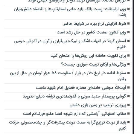
گزارش OECD: کوره‌های تولید داغ‌تر از بازارهای جهانی فولاد
وزیر ارتباطات: پست بانک باید حامی استارتاپ‌ها و اقتصاد دانش‌بنیان
باشد
شرط افزایش نرخ بهره در شرایط حاضر
وزیر کشور: صنعت کشور در حال رشد است
آسمان کربلا در التهاب اشک و لبیک؛ بی‌قراری زائران در آغوش حرمین
+فیلم
برای تقویت حافظه این روش‌ها را امتحان کنید
ویژگی‌ها و ارکان تربیت حوزوی چیست؟
سقوط ادامه دار نرخ دلار در بازار / مقاومت ۵۸ هزار تومان در حال از بین
رفتن
آیت‌الله مجتبی خامنه‌ای عصاره فضایل امام شهید ماست
گوشی پرچمدار جدید سونی با قدرتمندترین تراشه دنیای اندروید
پیروزی ترامپ در زمین بازی دشمن
سقاب اصفهانی: آرامشی که دارم نتیجه اهدا عضو فرزندانم است
باید از دولت توزیع‌گرا به سمت دولت پیشرفت‌گرا و چندمحصولی حرکت
کنیم