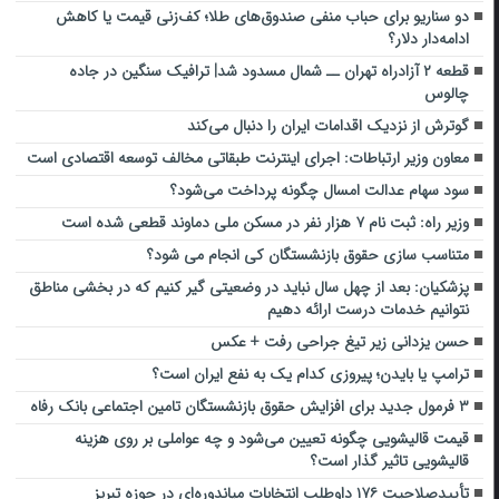
دو سناریو برای حباب منفی صندوق‌های طلا؛ کف‌زنی قیمت یا کاهش
ادامه‌دار دلار؟
قطعه ۲ آزادراه تهران ــ شمال مسدود شد| ترافیک سنگین در جاده
چالوس
گوترش از نزدیک اقدامات ایران را دنبال می‌کند
معاون وزیر ارتباطات: اجرای اینترنت طبقاتی مخالف توسعه اقتصادی است
سود سهام عدالت امسال چگونه پرداخت می‌شود؟
وزیر راه: ثبت نام ۷ هزار نفر در مسکن ملی دماوند قطعی شده است
متناسب سازی حقوق بازنشستگان کی انجام می شود؟
پزشکیان: بعد از چهل سال نباید در وضعیتی گیر کنیم که در بخشی مناطق
نتوانیم خدمات درست ارائه دهیم
حسن یزدانی زیر تیغ جراحی رفت + عکس
ترامپ یا بایدن؛ پیروزی کدام یک به نفع ایران است؟
۳ فرمول جدید برای افزایش حقوق بازنشستگان تامین اجتماعی بانک رفاه
قیمت قالیشویی چگونه تعیین می‌‎شود و چه عواملی بر روی هزینه
قالیشویی تاثیر گذار است؟
تأییدصلاحیت ۱۷۶ داوطلب انتخابات میاندوره‌ای در حوزه تبریز