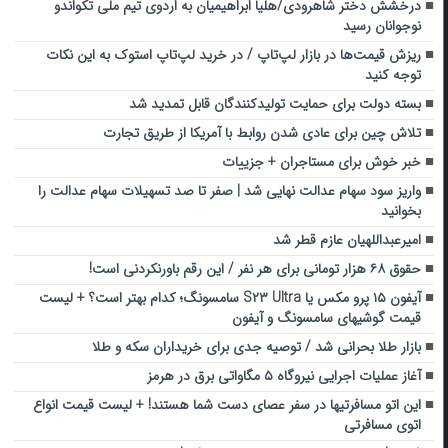
درخشش دختر شاهرودی/هلیا ابراهیمیان به اردوی تیم ملی تکواندو
نوجوانان رسید
ریزش قیمت‌ها در بازار لپ‌تاپ / در خرید لپ‌تاپ استوک به این نکات
توجه کنید
بسته دولت برای حمایت تولیدکنندگان قابل تمدید شد
تلاش چین برای عادی شدن روابط با آمریکا از طریق تجارت
خبر خوش برای مستاجران + جزییات
واریز سود سهام عدالت نهایی شد | صفر تا صد تسهیلات سهام عدالت را
بخوانید
امیرعبداللهیان عازم قطر شد
حقوق ۶۸ هزار تومانی برای هر نفر / این رقم باورنکردنی است!
آیفون ۱۵ پرو مکس یا S۲۳ Ultra سامسونگ؛ کدام بهتر است؟ + لیست
قیمت گوشی‎های سامسونگ و آیفون
بازار طلا بحرانی شد / توصیه جدی برای خریداران سکه و طلا
آغاز عملیات اجرایی نیروگاه ۵ مگاواتی برق در هرمز
این اتو مسافرتی‎ها در سفر عصای دست شما هستند! + لیست قیمت انواع
اتوی مسافرتی