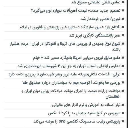
تماس تلفنی تبلیغاتی ممنوع شد
تصمیم جدید صمت؛ قیمت آهن‌آلات دوباره اوج می‌گیرد؟
فوری/ همتی فرماندار شد
افتتاح یازدهمین نمایشگاه دستاوردهای پژوهش و فناوری در ایلام
صبر بازنشستگان کارگری لبریز شد
شیوع نوع جدیدی از ویروس های کرونا و آنفولانزا در ایران | مردم هشیار
باشند
عضو سابق نیروی دریایی امریکا بادیگارد مسی شد + فیلم
مدارس ابتدایی استان تهران به جز این ۴ شهرستان غیرحضوری شد
ترقی: اقدامات تلافی‌جویانه علیه ترور رهبر شهیدمان تا پیروزی ادامه دارد
بورسی ها بخوانند | توصیه مهم به سهامداران درباره صندوق طلا
موافقت وزارت صمت با اجرای موقت مبادلات ریالی میان ایران و
افغانستان
نیاز اصناف به آموزش و نرم افزار های مالیاتی
سوپرمن در کاخ سفید جنجال به پا کرد!+ عکس
وان‌پلاس رقیب سامسونگ گلکسی s۲۵ را عرضه می‌کند