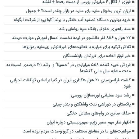
فوری / کانال ۲ میلیونی بورس از دست رفت! + نقشه
ارزان ترین یخچال ساید بای ساید در بازار چقدر است؟ + جدول
خرید بهترین دستگاه تصفیه آب خانگی با برند آکوا پرو از شرکت آبگونه
سند راهبری حقوقی بانک سپه رونمایی شد
۲۲ هزار و ۸۵۶ نفر دانشجو در نیمه نخست امسال آموزش مهارت دیدند
تلاش ترکیه برای مبارزه با فعالیت‌های غیرقانونی زیرسایه رمزارزها
خبر فوق العاده برای فرزندان بازنشستگان
فروش خیره کننده ۵۵۹ میلیاردی در “حسینا” و رشد ۱۲۱ درصدی نسبت به
مدت مشابه سال مالی گذشته!
کشت فراسرزمینی ۲۰ هزار هکتاری ایران در کنیا براساس توافقات اجرایی
شود
رشد سود عملیاتی اوره‌سازان بورسی
پاکستان در دوراهی نفت واشنگتن و بندر چینی
حذف ضامن در وام‌های مشاغل خانگی
اظهار نظر مهم سفیر رژیم صهیونیسیتی درباره ایران
موفقیت‌های ما در مقاطع مختلف در گرو وحدت مردم بوده است