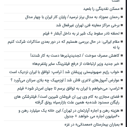
است
مسکن نقدینگی را بلعید
رحمان عموزاد به مدال برنز نرسید/ پایان کار ایران با چهار مدال
برخی مراکز معاینه فنی تهران غیرفعال شد
لحظه نادر سقوط یک شیر نر به داخل آبشار + فیلم
مقام ایرانی: در حال بررسی هستیم که در دور بعدی مذاکرات شرکت کنیم
یا نه
کاهش مصرف سوخت / تجدیدپذیرها دست به کار شدند!
خبر جدید وزیر ارتباطات از «رفع فیلترینگ سایر پلتفرم‌ها»
خواب رژیم صهیونیستی پریشان شد | ترامپ: توافق با ایران نزدیک است
عوارض آمپول‌های لاغری فاش شد | اوزمپیک چه بلای سرتان می‌آورد ؟
ترامپ: می‌خواهم با ایران به توافق برسم تا جهان امن‌تر شود+ فیلم
فضای مجازی به کام وی پی ان فروشان شیرین است/ فیلترشکن های
رایگان مسدود شده،به همین علت بازارسیاه رونق گرفته
هزینه رهن و اجاره آپارتمان در تهران/ این خانه یک میلیارد رهن و
۶۰میلیون اجاره می خواهد + جدول
بمباران بیمارستان «معمدانی» در غزه