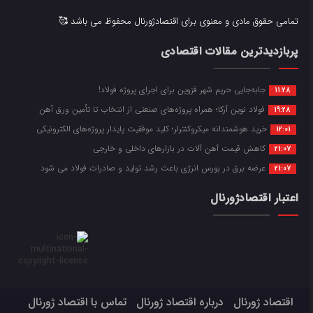
تمامی حقوق مادی و معنوی برای اقتصادژورنال محفوظ می باشد 🥰
پربازدیدترین مقالات اقتصادی
جابه‌جایی حریم شهر قزوین برای اجرای پروژه فولاد!
11:28
فولاد نوین آرکا؛ همراه پروژه‌های صنعتی از انتخاب تا تأمین ورق آهن
19:28
خرید هوشمندانه میکروکنترلر؛ کلید موفقیت پایدار پروژه‌های الکترونیکی
12:01
کاهش قیمت آهن آلات در بازارهای داخلی و خارجی
21:07
عرضه برق در بورس انرژی باعث رشد تولید و صادرات فولاد می شود
21:07
اعتبار اقتصادژورنال
اقتصاد ژورنال
درباره اقتصاد ژورنال
تماس با اقتصاد ژورنال