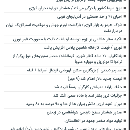
موج سرما کشور را درگیر می‌کند/ هشدار دوباره بحران انرژی
احیای ۴۱ واحد صنعتی در آذربایجان غربی
شوک هرمز به بازار انرژی/ بازگشت تورم جهانی و موقعیت استراتژیک ایران
در بازار نفت
تاکید ستار هاشمی بر لزوم توسعه ارتباطات ثابت با محوریت فیبر نوری
فوری / قیمت کارخانه شاهین پلاس افزایش یافت
بلاتکلیفی ۲۰ ساله قطار شهری کرمانشاه/ حصار ‌ستون‌های غول‌پیکر/ از
تراموا تا مونوریل و دوباره مترو‌!
تصاویر دیدنی از بزرگترین جشن قهرمانی فوتبال اسپانیا + فیلم
قیمت جدید دلار اعلام شد (۹ مهر)
حذف یارانه معیشتی کارگران رسماً تایید شد
جزئیات ترور بشار اسد با ماده سمی افشا شد
میزان تعهد ارزی دانش بنیان ها از ۱۰۰ و ۹۰ درصد به ۸۰ رسید
صدور هشدار سطح نارنجی هواشناسی در زنجان
تولید مواد مخدر جدید در افغانستان!
برنامه پروازهای ویژه اربعین در شهر فرودگاهی امام خمینی(ره) اعلام شد