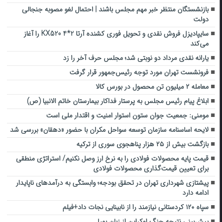
بازنشستگان منتظر خبر مهم مجلس باشند | احتمال لغو مصوبه جنجالی
دولت
سایپادیزل فروش نقدی و تحویل فوری کشنده آرتا KX520 4*2 را آغاز
می‌کند
یارانه نقدی مرداد دو نوبتی شد؛ مجلس حرف آخر را زد
فرونشست تهران مورد توجه رئیس‌جمهور قرار گرفت
معامله ۲ میلیون تن محصول در بورس کالا
ابلاغ پیام رئیس مجلس به پرستار فداکار بیمارستان خاتم الانبیا (ص)
مومنی: جمعیت جوان ستون استوار امنیت و اقتدار ملی است
لایحه اساسنامه سازمان توسعه سواحل مکران با حضور «دهقان» بررسی شد
بازگشت بیش از ۲۵ هزار پناهجوی سوری از ترکیه
قیمت پایه محصولات فولادی را به نرخ ارز وصل نکنیم/ استراتژی منطقی
برای تعیین قیمت‌گذاری محصولات فولادی
پیشتازی شهرداری تهران در تحقق بودجه؛ وابستگی به درآمدهای ناپایدار
ادامه دارد
سپاه ۱۲۰ کردستانی نیازمند را از نابینایی نجات داد+فیلم
پیش‌بینی نتیجه جنگ اوکراین از زبان بورل