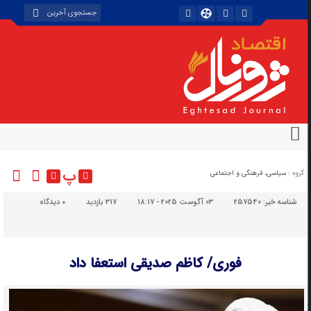
پ
گروه :
سیاسی، فرهنگی و اجتماعی
شناسه خبر:
257540
03 آگوست 2025 - 18:17
317 بازدید
۰
دیدگاه
فوری/ کاظم صدیقی استعفا داد