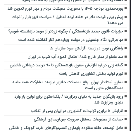
کشف یک تن حشیش در خاش/ یک قاچاقچی به هلاکت رسید
پورمحمدی: بودجه ۱۴۰۵ با محوریت معیشت مردم و مهار تورم تدوین شد
پیش بینی قیمت دلار در هفته نیمه تعطیل / سیاست فریز بازار را نجات
می دهد؟
جزییات قانون جدید بازنشستگی / چگونه زودتر از موعد بازنشسته شویم؟
مهاجرانی: نگاه جنسیتی در دولت چهاردهم کنار گذاشته شده است
راهکاری نوین در زمینه افزایش سود سازمان ها
سد ماملو از مدار خارج شد/ احتمال کمبود آب شرب در تهران
گمانه زنی درباره افزایش حقوق بازنشستگان تا ۹۰ درصد دریافتی شاغلین
تورم تولید بخش کشاورزی کاهش یافت
معاون استاندار تهران: رفع معضلات خلازیر نیازمند مشارکت همه جانبه
دستگاه‌های متولی است
ورود بازیگران جدید به دنیای رمزارزها / بلک‌استون برای اولین بار وارد
دنیای رمزارزها شد
افزایش ۵ برابری تولیدات کشاورزی در ایران پس از انقلاب
حمایت از مطبوعات مستقل ضرورت جریان‌سازی فرهنگی
عامل توسعه، حلقه مفقوده پایداری کسب‌وکارهای خرد، کوچک و خانگی