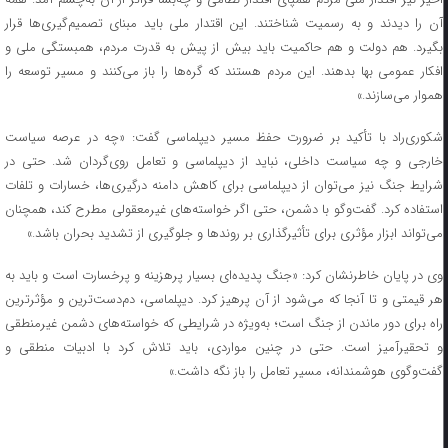
آن را دیدند و به رسمیت شناختند. این اقتدار ملی باید مبنای تصمیم‌گیری‌ها قرار
بگیرد. هم دولت و هم حاکمیت باید بیش از پیش به قدرت مردم، همبستگی ملی و
افکار عمومی بها بدهند. این مردم هستند که گره‌ها را باز می‌کنند و مسیر توسعه را
هموار می‌سازند.»
شکوری‌راد با تأکید بر ضرورت حفظ مسیر دیپلماسی گفت: «چه در عرصه سیاست
خارجی و چه سیاست داخلی، نباید از دیپلماسی و تعامل روی‌گردان شد. حتی در
شرایط جنگ نیز می‌توان از دیپلماسی برای کاهش دامنه درگیری‌ها، خسارات و تلفات
استفاده کرد. گفت‌و‌گو با دشمن، حتی اگر خواسته‌های غیرمعقولی مطرح کند، همچنان
می‌تواند ابزار مؤثری برای تأثیرگذاری بر روند‌ها و جلوگیری از تشدید بحران باشد.»
وی در پایان خاطرنشان کرد: «جنگ پدیده‌ای بسیار پرهزینه و پرخسارت است و باید به
هر قیمتی و تا آنجا که می‌شود از آن پرهیز کرد. دیپلماسی، دم‌دست‌ترین و مؤثرترین
راه برای دور ماندن از جنگ است؛ به‌ویژه در شرایطی که خواسته‌های دشمن غیرمنطقی
و تحقیرآمیز است. حتی در چنین مواردی، باید تلاش کرد با ادبیات منطقی و
گفت‌وگوی هوشمندانه، مسیر تعامل را باز نگه داشت.»