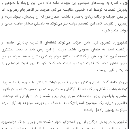
وی با اشاره به پیامد‌های سیاسی این رویداد ادامه داد: «من این رویداد را به‌نوعی با
پذیرش قطعنامه توسط امام خمینی مقایسه می‌کنم. هرچند در ظاهر جام زهر بود، اما
در عمل خیرات و برکات زیادی به‌همراه داشت. همان‌طور که آن پذیرش، پیوند مردم و
رهبری را تقویت کرد، این تصمیم دولت نیز می‌تواند به نزدیکی بیشتر جامعه مدنی و
دولت منجر شود.»
شکوری‌راد تصریح کرد: «این حرکت می‌تواند نشانه‌ای از قدرت چانه‌زنی جامعه و
بازگشت امید به فضای عمومی باشد. دولت از این پس باید با دقت بیشتری
تصمیم‌گیری کند و بیش از گذشته به منافع مردم پایبندی نشان بدهد. مردم در این
ماجرا نشان دادند که قدرت دارند، و دولت هم کمک کرد تا این قدرت اجتماعی به
فعلیت و ظهور برسد.»
وی در ادامه گفت: «نوع واکنش مردم و تصمیم دولت شباهتی با مفهوم رفراندوم پیدا
کرد؛ نه به‌لحاظ شکلی، بلکه به‌لحاظ اثرگذاری مستقیم مردم بر تصمیمات کلان. در قانون
اساسی، رفراندوم برای موضوعات مبرم پیش‌بینی شده و در شرایطی که نهاد‌های
حاکمیتی درباره یک موضوع استراتژیک به اختلاف می‌خورند، مراجعه به آرای مردم
می‌تواند بهترین راه‌حل باشد.»
شکوری‌راد در بخش دیگری از این گفت‌و‌گو اظهار داشت: «در جریان جنگ دوازده‌روزه
اخیر نیز اقتدار ملی مردم همپای اقتدار نظامی و چه‌بسا فراتر از آن به‌چشم آمد. همه