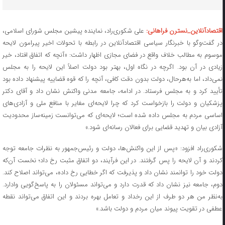
اقتصادآنلاین_نسترن فراهانی:
علی شکوری‌راد، نماینده پیشین مجلس شورای اسلامی،
در گفت‌و‌گو با خبرنگار سیاسی اقتصادآنلاین در رابطه با تحولات اخیر پیرامون لایحه
موسوم به مطالب خلاف واقع در فضای مجازی اظهار داشت: «آنچه که اتفاق افتاد، خیر
زیادی در آن بود. اگرچه در نگاه اول، بهتر بود دولت اصلاً این لایحه را به مجلس
نمی‌داد، اما به‌هرحال، دولت بدون دقت کافی، آنچه را که قوه قضاییه پیشنهاد داده بود
تأیید کرد و به مجلس فرستاد. در ادامه، جامعه مدنی واکنش نشان داد و آقای دکتر
پزشکیان و دولت را بازخواست کرد که چرا لایحه‌ای مغایر با منافع ملی و آزادی‌های
اساسی مردم به مجلس داده شده است؛ لایحه‌ای که می‌توانست زمینه‌ساز محدودیت
آزادی بیان و تهدید قضایی برای فعالان رسانه‌ای شود.»
شکوری‌راد افزود: «پس از این واکنش‌ها، دولت و رئیس‌جمهور به نظرات جامعه توجه
کردند و آن لایحه را پس گرفتند. در این فرآیند، دو اتفاق مثبت رخ داد؛ نخست آن‌که
دولت خود را توانمند نشان داد و پذیرفت که اگر خطایی رخ داده، می‌تواند اصلاح کند.
دوم، جامعه نیز نشان داد که قدرت دارد و می‌تواند مسئولان را به پاسخ‌گویی وادارد.
به‌نظر من هر دو طرف از این رخداد و تعامل بهره بردند و این اتفاق می‌تواند نقطه
عطفی در تقویت پیوند میان مردم و دولت باشد.»