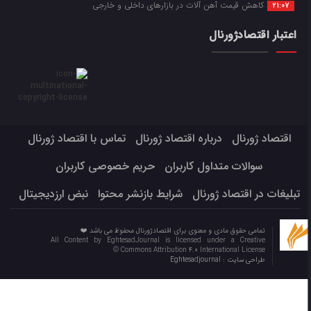
کاهش قیمت آهن آلات در بازارهای داخلی و خارجی
21:07
اعتبار اقتصادژورنال
اقتصاد ژورنال
درباره اقتصاد ژورنال
تماس با اقتصاد ژورنال
سوالات متداول کاربران
حریم خصوصی کاربران
تبلیغات در اقتصاد ژورنال
شرایط بازنشر محتوا
نبض ارزدیجیتال
تمامی حقوق مادی و معنوی برای اقتصادژورنال محفوظ می باشد ❤️
All Content by EghtesadJournal is licensed under a Creative
Commons Attribution 4.0 International License ©️
طراحی سایت :
Eghtesadjournal