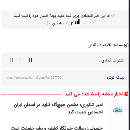
✅ آیا این خبر اقتصادی برای شما مفید بود؟ امتیاز خود را ثبت کنید.
[کل:
0
میانگین:
0
]
نویسنده:
اقتصاد آنلاین
اشتراک گذاری :
لینک کوتاه :
https://eghtesadjournal.com/?p=257770
📰 اخبار مشابه را مشاهده می کنید
امیر شکوری: دشمن هیچ‌گاه نباید در آسمان ایران
احساس امنیت کند
حضرتی: رسالت خبرنگار کشف و نشر حقیقت است