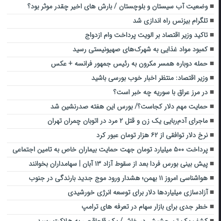
وضعیت آب سیستان و بلوچستان / بارش های اخیر چقدر موثر بود؟
تلگرام بیزنس راه اندازی شد
تاکید وزیر اقتصاد بر الویت پرداخت وام ازدواج
کمبود مواد غذایی به شهرک‌های صهیونیستی رسید
حمله دوباره همسر مکرون به رئیس جمهور فرانسه + عکس
وزیر اقتصاد: منتظر اخبار خوب بورسی باشید
در مرز عراق با سوریه چه خبر است؟
حمایت مهم دلار کجاست؟/ بورس این هفته صدرنشین شد
ماجرای آدم‌ربایی یک زن و قتل ۲ مرد در اتوبان چمران تهران
نرخ دلار توافقی از ۶۲ هزار تومان عبور کرد
پرداخت ۵۰۰ میلیارد تومان جهت حمایت بیماران خاص به تامین اجتماعی
پیش بینی بورس فردا بعد از سقوط آزاد ۱۳ آبان | سهامداران بخوانند
هواشناسی امروز ۱۱ بهمن؛ هشدار ورود موج جدید بارندگی در جنوب
آزادسازی میلیاردها دلار برای توسعه انرژی خورشیدی
خطر جدی برای بازار سهام در تعرفه های ترامپ