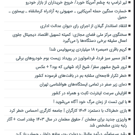
تیر ترامپ به چشم آمریکا خورد/ خروج خریداران از بازار خودرو
خسارت سنگین حمله آمریکایی ـ صهیونی به آزادراه کرمانشاه ـ بیستون ـ
حمیل
انتقاد استاندار گیلان از اجرای رای دیوان عدالت اداری
سخنگوی مرکز ملی فضای مجازی: کمیته تسهیل اقتصاد دیجیتال جلوی
اعمال سلیقه برخی دستگاه‌ها را می‌گیرد
کریم باقری «مبصر» ۱۸ میلیاردی پرسپولیس شد!
آغاز مسیر سبز فردا، فرداموتورز در رویداد زیست بوم خودروهای برقی
ترور شیخ مشهور سقز/ شیخ آزاد شهابی که بود؟ + عکس
خطر تکرار فاجعه‌ای مشابه بم در بافت‌های فرسوده کشور
دمای زیر صفر در تمامی ایستگاه‌های هواشناسی تهران
افزایش سرعت اینترنت ثابت و همراه در کشور
با این تست از زمان مرگ خود آگاه می‌شوید !
بازی خطرناک با دستمزد ۱۴۰۴ کارگران | جامعه کارگری احساس خطر کرد
واریزی جدید برای معلمان / حقوق معلمان در سال ۱۴۰۳ چقدر است + آثار
رتبه بندی مشخص شد
رشد سرسام‌آور درآمد مالیاتی؛ دولت روی منابع داخلی حساب باز کرد