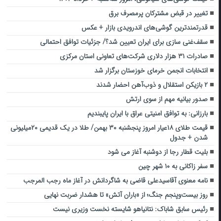
تغییر در قبض مشترکان پرمصرف برق
قدرتمندترین گوشی‌های اندرویدی بازار + عکس
سقف‌غنی سازی برای ایران تعیین شد؟/ جزئیات توافق احتمالی
صادرات ۳۱ هزار دلاری شرکت‌های تعاونی استان مرکزی
انتخابات انجمن خرمای خوزستان برگزار شد
۲ بازیکن استقلال و ذوب‌آهن احضار شدند
صدور بیانیه مهم از سوی ارتش
بارزانی: به توافق امنیتی عراق با ایران پایبندیم
قیمت طلای ۱۸عیار امروز پنجشنبه ۳۰ بهمن/ طلا در یک قدیمی ۲۰میلیونی
شدن + جدول
بلیت قطار رجا از دوشنبه آغاز می شود
سفر زاکانی به ۱۰ شهر چین
نامه معنوی آقاسیدعلی قاضی به شاگردانش در آغاز ماه رجب المرجب
روز بیست‌وپنجم جنگ؛ از «باران آتش» تا هشدار ضربت نهایی
رئیس سابق شاباک: نتانیاهو شایسته نخست وزیری نیست