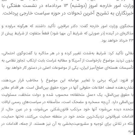
وزارت امور خارجه امروز (دوشنبه) ۱۳ مردادماه در نشست هفتگی با
خبرنگاران به تشریح آخرین تحولات در حوزه سیاست خارجی پرداخت.
سخنگوی وزارت امور خارجه گفت: دکتر عراقچی تأکید داشتند که هرگونه مراوده و
مذاکره‌ای در آینده (در صورتی که شرایط آن مهیا شود) قطعاً متفاوت از شرایط پیش از
۲۳ خرداد خواهد بود.
بقائی تأکید کرد: شرایط به‌شدت تغییر کرده و در هر مذاکره یا گفت‌وگوی احتمالی،
بدون تردید موضوع بازخواست از آمریکا و مطالبه غرامت بابت ارتکاب تجاوز نظامی به
تأسیسات هسته‌ای صلح‌آمیز ایران، یکی از موضوعات اصلی در دستور کار خواهد بود.
او افزود: این‌که برخی با تعابیر عوامانه این موضوع را مخاطب قرار می‌دهند،
نشان‌دهنده ضعف اطلاعات حقوقی آنها در حوزه حقوق بین‌الملل است. هر اقدام مغایر
با حقوق بین‌الملل، یک «عمل متخلفانه» محسوب شده و دولت متخلف، مسئولیت
بین‌المللی دارد. آن‌چه مسخره و مضحک است، متأسفانه در سیاست‌های رسمی ایالات
متحده دیده می‌شود؛ آنها خود مرتکب قانون‌شکنی می‌شوند، و در عین حال، از
اقدامات غیرقانونی نزدیک‌ترین متحد خود در منطقه حمایت می‌کنند، نه‌تنها حمایت،
بلکه در تلاش برای توجیه و مشروعیت‌بخشی به آن نیز هستند. از جمله، اقدامات در
غزه.