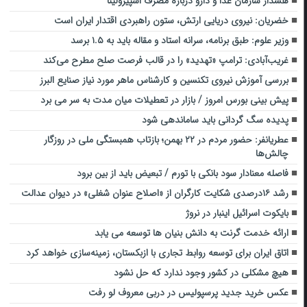
هشدار سازمان غذا و دارو درباره مصرف اسپیرولینا
خضریان: نیروی دریایی ارتش، ستون راهبردی اقتدار ایران است
وزیر علوم: طبق برنامه، سرانه استاد و مقاله باید به ۱.۵ برسد
غریب‌آبادی: ترامپ «تهدید» را در قالب فرصت صلح مطرح می‌کند
بررسی آموزش نیروی تکنسین و کارشناس ماهر مورد نیاز صنایع البرز
پیش بینی بورس امروز / بازار در تعطیلات میان مدت به سر می برد
پدیده سگ گردانی باید ساماندهی شود
عطریانفر: حضور مردم در ۲۲ بهمن؛ بازتاب همبستگی ملی در روزگار
چالش‌ها
فاصله معنادار سود بانکی با تورم / تبعیض باید از بین برود
رشد ۱۶درصدی شکایت کارگران از «اصلاح عنوان شغلی» در دیوان عدالت
بایکوت اسرائیل اینبار در نروژ
ارائه خدمت گرنت به دانش بنیان ها توسعه می یابد
اتاق ایران برای توسعه روابط تجاری با ازبکستان، زمینه‌سازی خواهد کرد
هیچ مشکلی در کشور وجود ندارد که حل نشود
عکس خرید جدید پرسپولیس در دربی معروف لو رفت