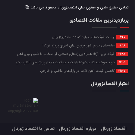
تمامی حقوق مادی و معنوی برای اقتصادژورنال محفوظ می باشد 🥰
پربازدیدترین مقالات اقتصادی
لیست شرکت‌های تولید کننده ساندویچ پانل
19:27
جابه‌جایی حریم شهر قزوین برای اجرای پروژه فولاد!
11:28
فولاد نوین آرکا؛ همراه پروژه‌های صنعتی از انتخاب تا تأمین ورق آهن
19:28
خرید هوشمندانه میکروکنترلر؛ کلید موفقیت پایدار پروژه‌های الکترونیکی
12:01
کاهش قیمت آهن آلات در بازارهای داخلی و خارجی
21:07
اعتبار اقتصادژورنال
اقتصاد ژورنال
درباره اقتصاد ژورنال
تماس با اقتصاد ژورنال