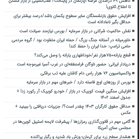
کاهش ۴۹ درصدی عرضه آپارتمان در پایتخت/ عقب‌نشینی از بازار مسکن
تا اطلاع ثانوی!
افزایش حقوق بازنشستگان سایر سطوح یکسان باشد/درصد بیشتر برای
حداقل بگیر ناعادلانه است
نقش حاکمیت شرکتی در بازار سرمایه / بورس نیازمند صیانت است
خاورمیانه در آستانه جنگ بزرگ / حمله ایران متفاوت بود / گروه مردمی
حامی ترامپ: خدا ایران را حفظ کند!
قطع یارانه۷۵۰هزار نفر/خوداظهاری یارانه را وصل می‌کند؟
دریادار ایرانی: حضور ناوگان فرامنطقه‌ای در غرب آسیا غیرموجه است
واکسیناسیون ۷۶ هزار راس دام کاشان علیه تب برفکی
بورس از روزهای اوج فاصله دارد / خبرهای مهم در بازار سرمایه
افزایش سنگین قیمت کوییک در بازار / خودرو کوییک آر رکورد زد! +
جدول اسفند ۱۴۰۲
حداقل حقوق کارگران ۱۴۰۳ چقدر است؟/ جزییات دریافتی را ببینید +
عکس
گامی مهم در قانون‌گذاری رمزارزها / پیشرفت لایحه استیبل کوین‌ها در
مجلس سنای آمریکا
هشدار سطح زرد برای کرمان؛ وزش باد شدید و رگبار پراکنده