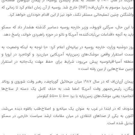
آمریکا در سال ۲۰۱۹ با استناد به عدم پایبندی روسیه، از پیمان نیرو‌های هسته‌ای
میان‌برد موسوم به «آی‌ان‌اف» (INF) خارج شد. روسیه از آن زمان اعلام کرد تا زمانی که
واشنگتن چنین تسلیحاتی مستقر نکند، خود نیز از این اقدام خودداری خواهد کرد.
با این حال، سرگئی لاوروف، وزیر خارجه روسیه دسامبر گذشته هشدار داد که مسکو
باید به آنچه «اقدامات بی‌ثبات‌کننده» آمریکا و ناتو در حوزه راهبردی خواند، پاسخ دهد.
روز دوشنبه وزارت خارجه روسیه در بیانیه‌ای اعلام کرد: «با توجه به اینکه وضعیت به
سمت استقرار واقعی موشک‌های زمین‌پایه آمریکایی میان‌برد و کوتاه‌برد در اروپا و
منطقه آسیا-اقیانوسیه پیش می‌رود، شرایط برای حفظ مهلت یک‌جانبه در استقرار
چنین سلاح‌هایی از بین رفته است.»
پیمان آی‌ان‌اف که در سال ۱۹۸۷ میان میخائیل گورباچف، رهبر وقت شوروی و رونالد
ریگان، رئیس‌جمهور وقت آمریکا امضا شد، به حذف کامل یک دسته از سلاح‌ها
انجامید؛ یعنی موشک‌های زمین‌پایه با برد ۵۰۰ تا ۵۵۰۰ کیلومتر.
مدودف که در ابتدا در غرب به عنوان یک میانه‌رو و اصلاح‌طلب بالقوه دیده می‌شد،
اکنون به یکی از صدا‌های انتقادی در میان مقامات ارشد سیاست خارجی در مسکو
تبدیل شده است.