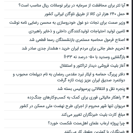
آیا تتر برای محافظت از سرمایه در برابر نوسانات ریال مناسب است؟
حمل ۲۴۰ هزار تن کالا از طریق ناوگان ایرانی کشور
وزیر صمت برای نجات دو غول خودروسازی به محسن رضایی نامه نوشت
تامین تولید احتیاجات تولیدکنندگان داخلی و ذخایر راهبردی
اصلاح فرمول محاسبه مستمری بازنشستگان رسما قطعی شد
تحریم خطر جانی برای مردم ایران خرید ؛ هشدار جدی صادر شد
بازگشایی وسدید با ۵۰- درصد نه ۳۳-!!
آغاز بلیت فروشی دیدار تراکتور و استقلال
دفتر پربرگ حماسه و ایثار نبرد مقدس رمضان به نام دیپلمات محبوب و
دولتمرد صدیق ایران عزیز زینت تازه گرفت
پنجره نقل و انتقالاتی پرسپولیس بسته شد
۳ راهکار مالیاتی فوری برای کمک به کسب‌وکارهای جنگ‌زده
مریوان تنها شهر محروم از اجرای طرح نهضت ملی مسکن در کشور
مبلغ کارت بلیت خبرنگاران تغییر می‌کند
چرا پروژه ارعاب علمای اهل‌سنت شکست خورد؟
خبرنگاران با کمترین حقوق کار می‌کنند