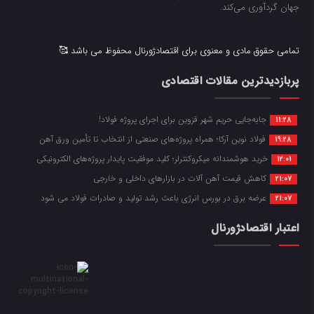
جهان گردآوری می‌کند.
تمامی حقوق مادی و معنوی برای اقتصادژورنال محفوظ می باشد 🥰
پربازدیدترین مقالات اقتصادی
جابه‌جایی حریم شهر قزوین برای اجرای پروژه فولاد!
11:28
فولاد نوین آرکا؛ همراه پروژه‌های صنعتی از انتخاب تا تأمین ورق آهن
19:28
خرید هوشمندانه میکروکنترلر؛ کلید موفقیت پایدار پروژه‌های الکترونیکی
12:01
کاهش قیمت آهن آلات در بازارهای داخلی و خارجی
21:07
عرضه برق در بورس انرژی باعث رشد تولید و صادرات فولاد می شود
21:07
اعتبار اقتصادژورنال