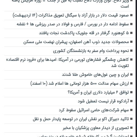
وزیر دفاع: توان وزارت دفاع نسبت به قبل از جنگ ۱۲ روزه افزایش یافته
است
صعود قیمت دلار در بازار آزاد با سیگنال تعویق مذاکرات (۱۴ اردیبهشت)
سقوط ادامه دار در بورس / فارس و فولاد در صدر ریزشی ها + نقشه
۵ کوهنورد گرفتار در قله جلویک پاکدشت نجات یافتند
محصولات جدید ذوب‌ آهن اصفهان، پیشران نهضت ملی مسکن
نحوه پرداخت وام سفر به بازنشستگان کشوری
کاهش چشمگیر فشارهای تورمی در آمریکا: امیدها برای «فرود نرم اقتصاد»
تقویت شد
ایران و چین غول‌های خاموش طلا شدند
ارزش سهام عدالت ۵۰۰ هزار تومانی ها اعلام شد (۱۰ اسفند)
توافق ۶ میلیارد دلاری ایران و آمریکا؟
آرادکوه قرار نیست تعطیل شود
سهام شرکت‌های حامی اسرائیل سقوط کرد
تاکید دبیرکل اکو بر نقش ایران در توسعه پایدار حمل و نقل
تصویری از دیدار معاون پزشکیان با مخبر
احداث بزرگ‌ترین کارخانه شیشه خاورمیانه در بندرعباس