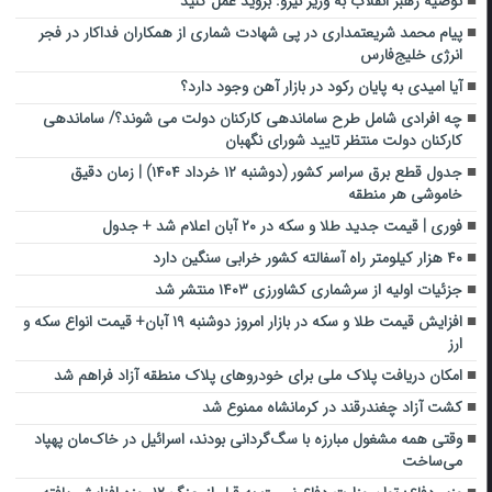
توصیه رهبر انقلاب به وزیر نیرو: بروید عمل کنید
پیام محمد شریعتمداری در پی شهادت شماری از همکاران فداکار در فجر
انرژی خلیج‌فارس
آیا امیدی به پایان رکود در بازار آهن وجود دارد؟
چه افرادی شامل طرح ساماندهی کارکنان دولت می شوند؟/ ساماندهی
کارکنان دولت منتظر تایید شورای نگهبان
جدول قطع برق سراسر کشور (دوشنبه ۱۲ خرداد ۱۴۰۴) | زمان دقیق
خاموشی هر منطقه
فوری | قیمت جدید طلا و سکه در ۲۰ آبان اعلام شد + جدول
۴۰ هزار کیلومتر راه آسفالته کشور خرابی سنگین دارد
جزئیات اولیه از سرشماری کشاورزی ۱۴۰۳ منتشر شد
افزایش قیمت طلا و سکه در بازار امروز دوشنبه ۱۹ آبان+ قیمت انواع سکه و
ارز
امکان دریافت پلاک ملی برای خودروهای پلاک منطقه آزاد فراهم شد
کشت آزاد چغندرقند در کرمانشاه ممنوع شد
وقتی همه مشغول مبارزه با سگ‌گردانی بودند، اسرائیل در خاک‌مان پهپاد
می‌ساخت