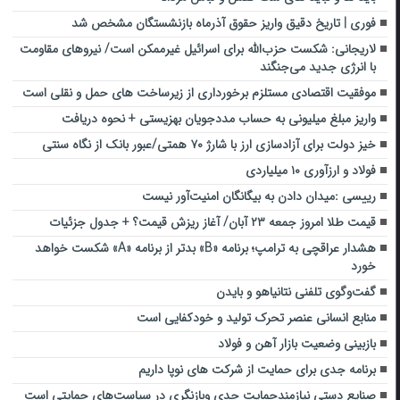
فوری | تاریخ دقیق واریز حقوق آذرماه بازنشستگان مشخص شد
لاریجانی: شکست حزب‌الله برای اسرائیل غیرممکن است/ نیروهای مقاومت
با انرژی جدید می‌جنگند
موفقیت اقتصادی مستلزم برخورداری از زیرساخت های حمل و نقلی است
واریز مبلغ میلیونی به حساب مددجویان بهزیستی + نحوه دریافت
خیز دولت برای آزادسازی ارز با شارژ ۷۰ همتی/عبور بانک از نگاه سنتی
فولاد و ارزآوری ۱۰ میلیاردی
رییسی :میدان دادن به بیگانگان امنیت‌آور نیست
قیمت طلا امروز جمعه ۲۳ آبان/ آغاز ریزش قیمت؟ + جدول جزئیات
هشدار عراقچی به ترامپ؛ برنامه «B» بدتر از برنامه «A» شکست خواهد
خورد
گفت‌وگوی تلفنی نتانیاهو و بایدن
منابع انسانی عنصر تحرک تولید و خودکفایی است
بازبینی وضعیت بازار آهن و فولاد
برنامه جدی برای حمایت از شرکت های نوپا داریم
صنایع دستی نیازمندحمایت جدی وبازنگری در سیاست‌های حمایتی است