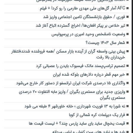
AFC آمار گل‌های ملی مهدی طارمی را رو کرد! + فیلم
فوری / حقوق بازنشستگان تامین اجتماعی واریز شد
تیر خلاص بر پیکر افغان‌ها/ اخراج گسترده اتباع آغاز شد
وضعیت نامشخص وحید امیری در پرسپولیس
شعار سال ۱۴۰۳ چیست؟
پیش بینی واسطه گران از آینده بازار مسکن /همه فروشنده شدند؛انتظار
خریداران بالا رفت
تصمیم ترامپ‌پسند مالک فیسبوک بایدن را عصبانی کرد
خبر مهم قطر درباره دلارهای بلوکه شده ایران
واگذاری ۱۵ درصدی شرکت ایران ترانسفو از دستور کار خارج می‌شود
واریزی جدید برای مستمری بگیران / واریز مابه التفاوت ۲۰ درصدی
مستمری بگیران
نه شورا به ۱۳ فوریت شهرداری ؛ خانه خاورشهر ۴ طبقه می شود
فرار یک دیپلمات کره شمالی از کوبا
قیمت یخچال ساید بای ساید پارس چند؟ + لیست قیمت ها
باید ها و نباید های ست کفش و لباس مردانه