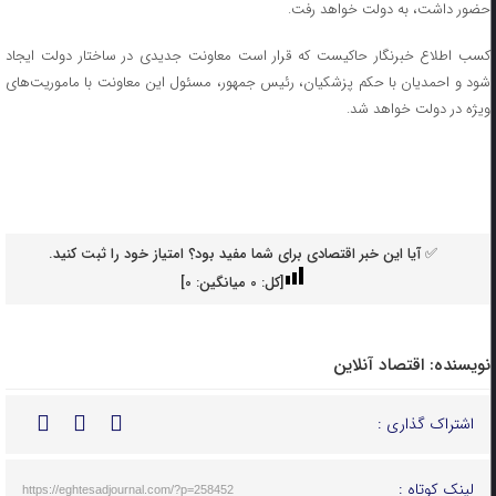
حضور داشت، به دولت خواهد رفت.
کسب اطلاع خبرنگار حاکیست که قرار است معاونت جدیدی در ساختار دولت ایجاد
شود و احمدیان با حکم پزشکیان، رئیس جمهور، مسئول این معاونت با ماموریت‌های
ویژه در دولت خواهد شد.
✅ آیا این خبر اقتصادی برای شما مفید بود؟ امتیاز خود را ثبت کنید.
[کل:
0
میانگین:
0
]
نویسنده:
اقتصاد آنلاین
اشتراک گذاری :
لینک کوتاه :
https://eghtesadjournal.com/?p=258452