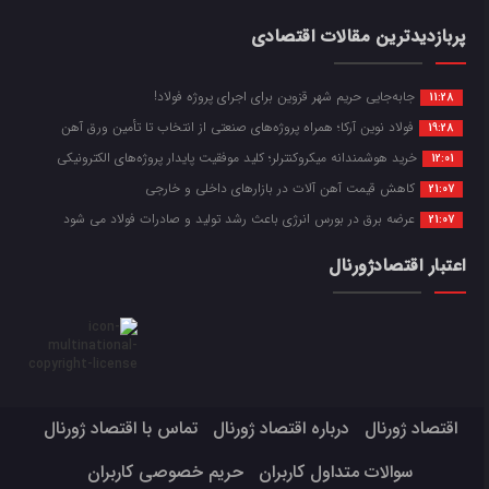
پربازدیدترین مقالات اقتصادی
جابه‌جایی حریم شهر قزوین برای اجرای پروژه فولاد!
11:28
فولاد نوین آرکا؛ همراه پروژه‌های صنعتی از انتخاب تا تأمین ورق آهن
19:28
خرید هوشمندانه میکروکنترلر؛ کلید موفقیت پایدار پروژه‌های الکترونیکی
12:01
کاهش قیمت آهن آلات در بازارهای داخلی و خارجی
21:07
عرضه برق در بورس انرژی باعث رشد تولید و صادرات فولاد می شود
21:07
اعتبار اقتصادژورنال
اقتصاد ژورنال
درباره اقتصاد ژورنال
تماس با اقتصاد ژورنال
سوالات متداول کاربران
حریم خصوصی کاربران