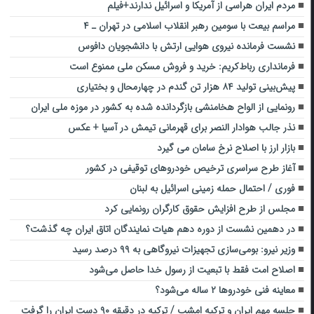
مردم ایران هراسی از آمریکا و اسرائیل ندارند+فیلم
مراسم بیعت با سومین رهبر انقلاب اسلامی در تهران ـ ۴
نشست فرمانده نیروی هوایی ارتش با دانشجویان دافوس
فرمانداری رباط‌کریم: خرید و فروش مسکن ملی ممنوع است
پیش‌بینی تولید ۸۴ هزار تن گندم در چهارمحال و بختیاری
رونمایی از الواح هخامنشی بازگردانده شده به کشور در موزه ملی ایران
نذر جالب هوادار النصر برای قهرمانی تیمش در آسیا + عکس
بازار ارز با اصلاح نرخ سامان می گیرد
آغاز طرح سراسری ترخیص خودروهای توقیفی در کشور
فوری / احتمال حمله زمینی اسرائیل به لبنان
مجلس از طرح افزایش حقوق کارگران رونمایی کرد
در دهمین نشست از دوره دهم هیات نمایندگان اتاق ایران چه گذشت؟
وزیر نیرو: بومی‌سازی تجهیزات نیروگاهی به ۹۹ درصد رسید
اصلاح امت فقط با تبعیت از رسول خدا حاصل می‌شود
معاینه فنی خودروها ۲ ساله می‌شود؟
جلسه مهم ایران و ترکیه امشب / ترکیه در دقیقه ۹۰ دست ایران را گرفت