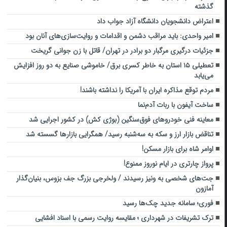
گذشته
اعتراض دانشجویان دانشگاه آزاد جواب داد
امیر واحدی: باید مراقب دشمن و اقدامات و روایت‌سازی‌های آنان بود
جزئیات درگیری مرگبار دو برادر در تهران/ قاتل با زن جوانی گریخت
تعطیلی ۱۵ استان به خاطر کسری برق/ خاموشی صنایع به دو روز افزایش
می‌یابد
مردم توقع مذاکره ایران با آمریکا را نداشته باشند!
ساخت آیفون با ربات آدم‌نما
معاینه فنی خودروهای فوق‌سنگین (بوژی کش) در کشور اجرایی شد
تناقض بازار ارز و سکه به سه‌شنبه رسید/ همگرایی بازارها گسسته شد
اوامر شاه برای بازار مسکن!
پرواز چارتری در ایام نوروز ممنوع!
جت‌های شخصی به ونیز رسیدند / ولخرجی بزرگ جف بزوس، بنیان‌گذار
آمازون
فوری؛ سامانه جدید چک‌ها رسید
ترک تشریفات در شهرداری ؛ مقایسه روایت رسمی با اسناد افشایی