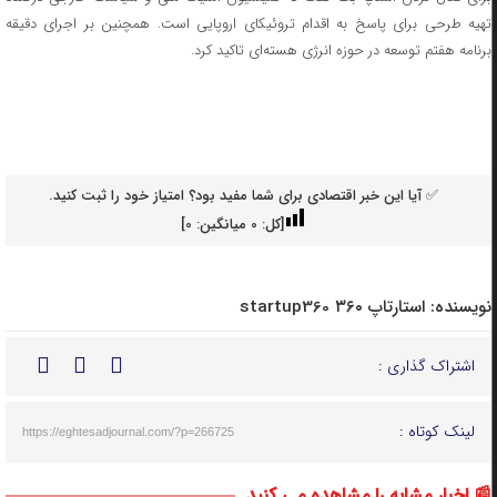
تهیه طرحی برای پاسخ به اقدام تروئیکای اروپایی است. همچنین بر اجرای دقیقه
برنامه هفتم توسعه در حوزه انرژی هسته‌ای تاکید کرد.
✅ آیا این خبر اقتصادی برای شما مفید بود؟ امتیاز خود را ثبت کنید.
[کل:
0
میانگین:
0
]
نویسنده:
استارتاپ ۳۶۰ startup360
اشتراک گذاری :
لینک کوتاه :
https://eghtesadjournal.com/?p=266725
📰 اخبار مشابه را مشاهده می کنید