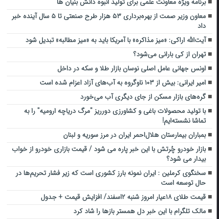
برنامه ویژه معاونت علمی برای تولید انبوه دانش بنیان ها
معاون وزیر صمت از بهره‌برداری ۵۳ هزار طرح صنعتی تا ۵ سال آینده خبر
داد
آیت‌الله اراکی: «میز مذاکره» با آمریکا باید به «میز مطالبه» تبدیل شود
تهران از کی بارانی می‌شود؟
اونس جهانی عامل اصلی نوسان بازار طلا و سکه در داخل
امیر ایرانی: بیش از ۱۰۳ ناوگروه به آب‌های آزاد اعزام شده است
گره‌های بازار مسکن از جای دیگری آب می‌خورد
با تولید محصولات باغی و کشاورزی دورریز "مرگ دریاچه ارومیه" را به
تماشا نشسته‌ایم!
بمباران بیمارستان هلال‌احمر ایران در مرز سوریه و لبنان
بازار خودرو چُرتش با این خبر پاره می شود / قیمت بازاری خودرو از خواب
بیدار می شود؟
سخنگوی کرملین : ایران نمونه بارز کشوری است که زیر فشار تحریم‌ها در
حال توسعه است
قیمت طلای ۱۸عیار امروز شنبه ۲اسفند/ افزایش قیمت + جدول
مالک تلگرام با این خبر دل همستر بازها را شاد کرد