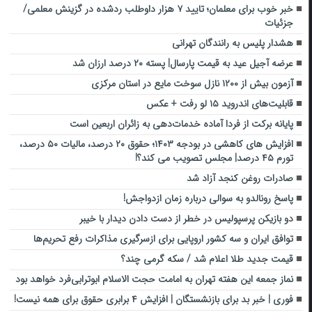
خبر خوب برای معلمان؛ تایید ۷ هزار داوطلب ردشده در گزینش معلمی/
جزئیات
هشدار پلیس به رانندگان تهرانی
عرضه آجیل عید به قیمت پارسال| پسته ۲۰ درصد ارزان شد
آزمون بیش از ۱۲۰۰ نازل سوخت مایع در استان مرکزی
قابلیت‌های اندروید ۱۵ لو رفت + عکس
پایانه برکت از فردا آماده خدمات‌دهی به زائران اربعین است
افزایش های کاهشی در بودجه ۱۴۰۳؛ حقوق ۲۰ درصد، مالیات ۵۰ درصد،
تورم ۴۵ درصد| مجلس تصویب می کند؟!
صادرات روغن کنجد آزاد شد
پاسخ رونالدو به سوالی درباره زمان ازدواجش!
دو بازیکن پرسپولیس در خطر از دست دادن دیدار با خیبر
توافق ایران و سه کشور اروپایی برای ازسرگیری مذاکرات رفع تحریم‌ها
قیمت جدید طلا اعلام شد / سکه گرمی چند؟
نماز جمعه این هفته تهران به امامت حجت الاسلام ابوترابی‌فرد خواهد بود
فوری | خبر بد برای بازنشستگان | افزایش ۴ برابری حقوق برای همه نیست!