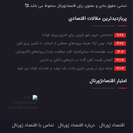
تمامی حقوق مادی و معنوی برای اقتصادژورنال محفوظ می باشد 🥰
پربازدیدترین مقالات اقتصادی
جابه‌جایی حریم شهر قزوین برای اجرای پروژه فولاد!
11:28
فولاد نوین آرکا؛ همراه پروژه‌های صنعتی از انتخاب تا تأمین ورق آهن
19:28
خرید هوشمندانه میکروکنترلر؛ کلید موفقیت پایدار پروژه‌های الکترونیکی
12:01
کاهش قیمت آهن آلات در بازارهای داخلی و خارجی
21:07
عرضه برق در بورس انرژی باعث رشد تولید و صادرات فولاد می شود
21:07
اعتبار اقتصادژورنال
اقتصاد ژورنال
درباره اقتصاد ژورنال
تماس با اقتصاد ژورنال