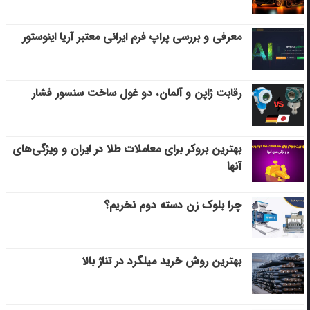
معرفی و بررسی پراپ فرم ایرانی معتبر آریا اینوستور
رقابت ژاپن و آلمان، دو غول ساخت سنسور فشار
بهترین بروکر برای معاملات طلا در ایران و ویژگی‌های
آنها
چرا بلوک زن دسته دوم نخریم؟
بهترین روش خرید میلگرد در تناژ بالا