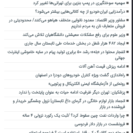
سهمیه سوختگیری در پمپ بنزین برای تهرانی‌ها تغییر کرد
درآمدزایی ایران‌خودرو از چه کانالی‌هایی بیشتر می‌شود؟
مشاور وزیر اقتصاد: معدود نانوایی متخلف هیاهو می‌کنند/ محدودیتی در
فروش متعارف نان به مردم نداریم
وزیر علوم برای رفع مشکلات معیشتی دانشگاهیان تلاش می‌کند
ایجاد ۴۸۲ هزار شغل در بخش خدمات طی تابستان سال جاری
انفجار محتوا در «بله»؛ رشد ۵۰ برابری تولید پیام در سایه خاموشی اینترنت
جهانی
ادامه ریزش قیمت آهن آلات
راه‌اندازی گشت ویژه کنترل خودروهای دودزا در اصفهان
رونمایی از «آزمایشگاه ایمنی الکتریکال و پرتویی»
پزشکیان: تهران دیگر ظرفیت ادامه حیات به عنوان پایتخت را ندارد
انجماد بازار لوازم خانگی در گرمای داغ تابستان| نزول چشمگیر خریدار و
فروشنده در بازار
چرا واردات نفت چین سقوط کرد؟ /ثبت یک رکورد نزولی ۴ ساله
فرونشست در بازار دلار فردوسی
مرحله دوم کالابرگ کی قابل استفاده است ؟ + نحوه استعلام