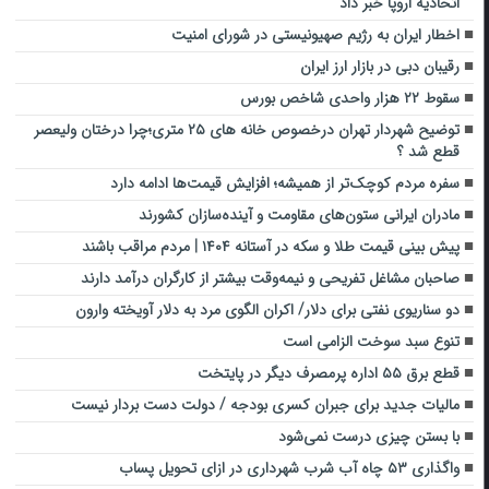
اتحادیه اروپا خبر داد
اخطار ایران به رژیم صهیونیستی در شورای امنیت
رقیبان دبی در بازار ارز ایران
سقوط ۲۲ هزار واحدی شاخص بورس
توضیح شهردار تهران درخصوص خانه های ۲۵ متری؛چرا درختان ولیعصر
قطع شد ؟
سفره مردم کوچک‌تر از همیشه؛ افزایش قیمت‌ها ادامه دارد
مادران ایرانی ستون‌های مقاومت و آینده‌سازان کشورند
پیش بینی قیمت طلا و سکه در آستانه ۱۴۰۴ | مردم مراقب باشند
صاحبان مشاغل تفریحی و نیمه‌وقت بیشتر از کارگران درآمد دارند
دو سناریوی نفتی برای دلار/ اکران الگوی مرد به دلار آویخته وارون
تنوع سبد سوخت الزامی است
قطع برق ۵۵ اداره پرمصرف دیگر در پایتخت
مالیات جدید برای جبران کسری بودجه / دولت دست بردار نیست
با بستن چیزی درست نمی‌‎شود
واگذاری ۵۳ چاه آب شرب شهرداری در ازای تحویل پساب