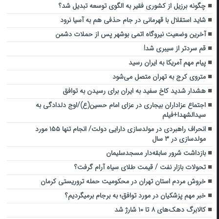
چگونه برزیل از کشوری فقیر به الگوی توسعه تبدیل شد؟
شاید استقلال با قهرمانی در جام حذفی هم به آسیا نرود
آخرین وضعیت نیروگاه اتمی بوشهر پس از حملات دشمن
قم سردتر از سیبری شد!
پیام مهم آمریکا به ایران رسید
متروی کرج به تهران متصل می‌شود
هشدار شدید کاخ سفید به ایران برای رسیدن به توافق
اجتماع عزاداران بیجاری در عزای امام حسین(ع)/اوج دلدادگی به
سیدالشهدا+فیلم
انحراف راهبردی در مولدسازی دارایی‌ دولت/ انجام تنها ۱۵۵ مورد
مولدسازی در ۳ سال
بازداشت شرور سابقه‌دار مسجدسلیمان
تحولات بازار نفت / قیمت طلای سیاه آرام گرفت؟
خروش مردم استان تهران در محکومیت حمله تروریستی کرمان
خبر مهم پزشکیان در مورد توافق؛ به برجام برمیگردیم؟
کالابرگ دهک‌های ۸ تا ۱۰ شارژ شد