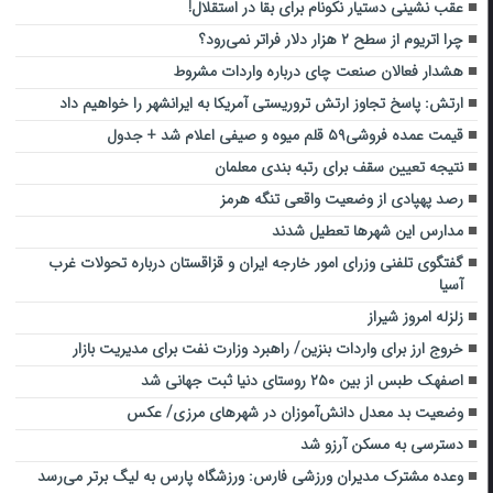
عقب نشینی دستیار نکونام برای بقا در استقلال!
چرا اتریوم از سطح ۲ هزار دلار فراتر نمی‌رود؟
هشدار فعالان صنعت چای درباره واردات مشروط
ارتش: پاسخ تجاوز ارتش تروریستی آمریکا به ایرانشهر را خواهیم داد
قیمت عمده فروشی۵۹ قلم میوه و صیفی اعلام شد + جدول
نتیجه تعیین سقف برای رتبه بندی معلمان
رصد پهپادی از وضعیت واقعی تنگه هرمز
مدارس این شهرها تعطیل شدند
گفتگوی تلفنی وزرای امور خارجه ایران و قزاقستان درباره تحولات غرب
آسیا
زلزله امروز شیراز
خروج ارز برای واردات بنزین/ راهبرد وزارت نفت برای مدیریت بازار
اصفهک طبس از بین ۲۵۰ روستای دنیا ثبت جهانی شد
وضعیت بد معدل دانش‌آموزان در شهرهای مرزی/ عکس
دسترسی به مسکن آرزو شد
وعده مشترک مدیران ورزشی فارس: ورزشگاه پارس به لیگ برتر می‌رسد