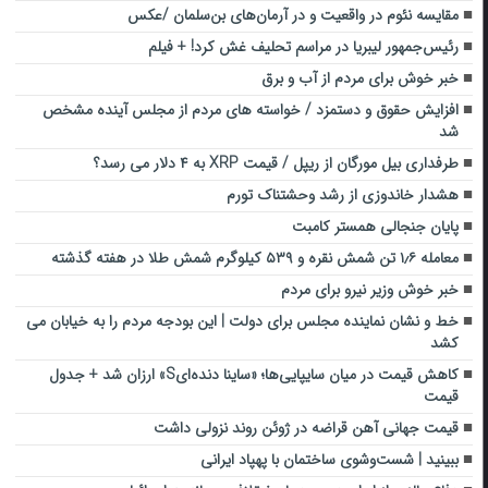
مقایسه نئوم در واقعیت و در آرمان‌های بن‌سلمان /عکس
رئیس‌جمهور لیبریا در مراسم تحلیف غش کرد! + فیلم
خبر خوش برای مردم از آب و برق
افزایش حقوق و دستمزد / خواسته های مردم از مجلس آینده مشخص
شد
طرفداری بیل مورگان از ریپل / قیمت XRP به ۴ دلار می رسد؟
هشدار خاندوزی از رشد وحشتناک تورم
پایان جنجالی همستر کامبت
معامله ۱٫۶ تن شمش نقره و ۵۳۹ کیلوگرم شمش طلا در هفته گذشته
خبر خوش وزیر نیرو برای مردم
خط و نشان نماینده مجلس برای دولت | این بودجه مردم را به خیابان می
کشد
کاهش قیمت در میان سایپایی‌ها؛ «ساینا دنده‌ایS» ارزان شد + جدول
قیمت
قیمت جهانی آهن‌ قراضه در ژوئن روند نزولی داشت
ببینید | شست‌وشوی ساختمان با پهپاد ایرانی