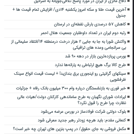
دفاع مالزی از ایران در مورد پاسخ تلافی‌جویانه به اسرائیل
آخرین قیمت طلا و سکه امروز یکشنبه ۱۴دی/ افزایش تمام قیمت ها +
جدول
کاهش ۵۷ درصدی بارش نقطه‌ای در لرستان‌
رتبه دوم ایران در تعداد داوطلبان جمعیت هلال احمر‌
واکنش شورا به جا به جایی ۲ هزار درخت درمنطقه ۱۴/انتقاد سلیمانی از
بی سرانجامی وعده های ترافیکی
بورس پربازده‌ترین بازار در دهه ۹۰ شد
طرح کالا برگ هیچ ارتباطی به یارانه‌ها ندارد
سینک‎های گرانیتی رو اینجوری برق بندازید! + لیست قیمت انواع سینک
ظرفشویی
خبر فوری به بازنشستگان درباره وام ۳۰۰ میلیون بانک رفاه + جزئیات
ایرادات شورای نگهبان به طرح ساماندهی کارکنان دولت/هیات عالی
نظارت چرا طرح را قبول نکرد؟
بلوک دولتی شرکت فولادساز در بورس عرضه می‌شود
کنعانی مقدم: باید هرچه زودتر رهبر جدید معرفی شود
مکمل فروشی به جای حقوق/ در پمپ بنزین های تهران چه خبر است؟