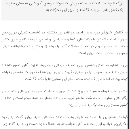
بزرگ تا چه حد شکننده است؛ دورانی که حرکت ناوهای آمریکایی به معنی سقوط
یک کشور تلقی می‌شد گذشته و امروز این تحرکات به
به گزارش خبرنگار مهر، سردار احمد ذوالقدر روز یکشنبه در نشست تبیینی در پردیس
اظهار داشت: دشمنان با برنامه‌های گسترده سیاسی و نظامی درصدد ناامن‌سازی کشور
بودند، اما حضور مردم در صحنه معادلات آنان را برهم زد و نشان داد پشتوانه حقیقی
جمهوری اسلامی ملت ایران است.
وی با اشاره به تلاش دشمن برای تصرف میدانی خیابان‌ها افزود: آنان تصور داشتند
می‌توانند فضای عمومی را در اختیار بگیرند و برای این هدف تجهیزات متعددی فراهم
کرده بودند، اما حضور گسترده مردم تمام این سناریوها را ناکام گذاشت.
مشاور عالی فرمانده سپاه تصریح کرد: در جریان حوادث اخیر به نیروهای انتظامی و
یگان‌های عملیاتی حمله شد، اما هر شهید و رزمنده متعلق به همه مردم است و دفاع از
کشور مسئولیتی مشترک به شمار می‌رود.
ذوالقدر همچنین با اشاره به طراحی‌های متعدد دشمنان علیه ایران گفت: با وجود
به‌کارگیری افراد و ابزار مختلف، آنان نتوانستند به اهداف خود دست یابند. به گفته وی،