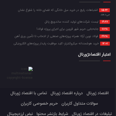
اشتباهات رایج در خرید مبل خانگی که فضای خانه را شلوغ نشان
15:22
می‌دهد
لیست شرکت‌های تولید کننده ساندویچ پانل
19:27
جابه‌جایی حریم شهر قزوین برای اجرای پروژه فولاد!
11:28
فولاد نوین آرکا؛ همراه پروژه‌های صنعتی از انتخاب تا تأمین ورق آهن
19:28
خرید هوشمندانه میکروکنترلر؛ کلید موفقیت پایدار پروژه‌های الکترونیکی
12:01
اعتبار اقتصادژورنال
اقتصاد ژورنال
درباره اقتصاد ژورنال
تماس با اقتصاد ژورنال
سوالات متداول کاربران
حریم خصوصی کاربران
تبلیغات در اقتصاد ژورنال
شرایط بازنشر محتوا
نبض ارزدیجیتال