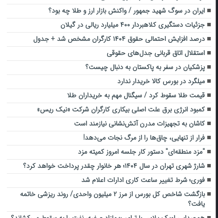
ایران در سوگ شهید جمهور / واکنش بازار ارز و طلا چه بود؟
جزئیات دستگیری کلاهبردار ۴۰۰ میلیارد ریالی در گیلان
درصد افزایش احتمالی حقوق ۱۴۰۴ کارگران مشخص شد + جدول
استقلال اتاق قربانی جدل‌های حقوقی
پزشکیان در سفر به پاکستان به دنبال چیست؟
میلگرد در بورس کالا خریدار ندارد
قیمت طلا سقوط کرد / سیگنال مهم به خریداران طلا
کمبود انرژی برق علت اصلی بیکاری کارگران شرکت «نیک ریس»
کاشان به تجهیزات مدرن آتش‌نشانی نیازمند است
فرار از تنهایی، چاق‌ها را از مرگ نجات می‌دهد!
"مزد منطقه‌ای" دستور کار جلسه امروز کمیته مزد
شارژ شهری تهران در سال ۱۴۰۴؛ هر خانوار چقدر پرداخت خواهد کرد؟
فوری؛ شرط تغییر ساعت کاری ادارات اعلام شد
بازگشت شاخص کل بورس از مرز ۲ میلیون واحدی/ روند ریزشی خاتمه
یافت؟
هم‌صدایی اوپک پلاس با ترامپ؛ مازاد عرضه، نفت را به سقوط می‌کشاند؟