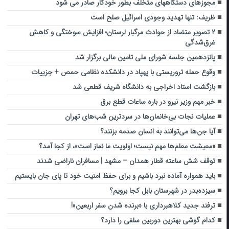
مجوزهای دستگاههای متخلف بطور خودکار صادر می شود
ظریف: تنها تهدید وجودی اسرائیل صلح است
۲ تصویر متضاد از حوادث مرگبار لرستان؛ افزایش سوختگی و کاهش
غرق‌شدگی
پانزدهمین جلسه شورای ملی تامین مالی برگزار شد
وقوع حمله تروریستی با پهپاد در دانشکده نظامی حمص + جزییات
بازگشت استاد اخراجی به دانشگاه شریف قطعی شد
خبر مهم وزیر نیرو در باره ساعات قطع برق
عملیات نجات بی‌خانمان‌ها در سردترین شب‌های تهران
آیا جن‌ها می‌توانند به انسان صدمه بزنند؟
«معیشت معلم‌ها مهم نیست؛ اولویت ما نماز است»، از کجا آمد؟
توقف شش ساعته قطار همدان – مشهد | مسافران ناراضی شدند
باید همواره آماده نبرد باشیم و برای حفظ امنیت خود تا پای جان بایستیم
سیزده‌بدر در شهرستان بابل کجا برویم؟
ترفند جدید کلاهبرداری با «برنده شدن سفر اربعین»!
کدام گوشی بهترین دوربین سلفی را دارد؟