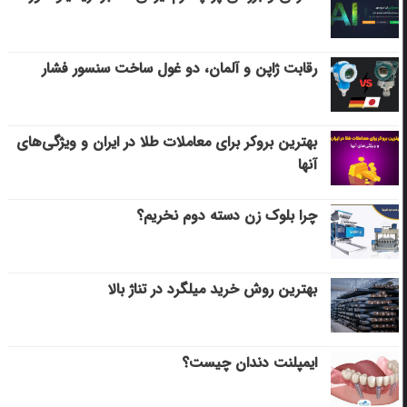
رقابت ژاپن و آلمان، دو غول ساخت سنسور فشار
بهترین بروکر برای معاملات طلا در ایران و ویژگی‌های
آنها
چرا بلوک زن دسته دوم نخریم؟
بهترین روش خرید میلگرد در تناژ بالا
ایمپلنت دندان چیست؟