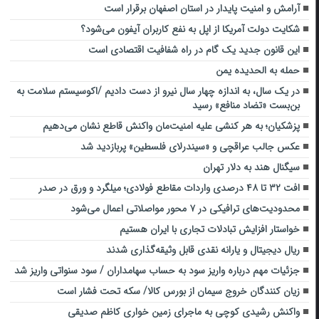
آرامش و امنیت پایدار در استان اصفهان برقرار است
شکایت دولت آمریکا از اپل به نفع کاربران آیفون می‌شود؟
این قانون جدید یک گام در راه شفافیت اقتصادی است
حمله به الحدیده یمن
در یک سال، به اندازه چهار سال نیرو از دست دادیم /اکوسیستم سلامت به
بن‌بست «تضاد منافع» رسید
پزشکیان؛ به هر کنشی علیه امنیت‌مان واکنش قاطع نشان می‌دهیم
عکس جالب عراقچی و «سیندرلای فلسطین» پربازدید شد
سیگنال هند به دلار تهران
افت ۳۲ تا ۴۸ درصدی واردات مقاطع فولادی؛ میلگرد و ورق در صدر
محدودیت‌های ترافیکی در ۷ محور مواصلاتی اعمال می‌شود
خواستار افزایش‌ تبادلات ‌تجاری با ایران هستیم
ریال دیجیتال و یارانه نقدی قابل وثیقه‌گذاری شدند
جزئیات مهم درباره واریز سود به حساب سهامداران / سود سنواتی واریز شد
زیان کنندگان خروج سیمان از بورس کالا/ سکه تحت فشار است
واکنش رشیدی کوچی به ماجرای زمین خواری کاظم صدیقی