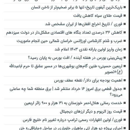
باریک‌ترین آیفون تاریخ؛ تنها ۵ برابر ضخیم‌تر از ناخن انسان
قیمت طلای سیاه کاهش یافت
فوری / تاریخ اخراج افغان‌ها از ایران مشخص شد
کاهش ۳۶ درصدی تعداد بنگاه های اقتصادی مشکل‌دار در دولت سیزدهم
ضرب و شتم کارشناس اورژانس خراسان شمالی حین انجام ماموریت
زمان واریز اولین یارانه نقدی ۱۴۰۳ اعلام شد
پیش‌بینی بورس در هفته آینده / افت بورس به پایان رسید؟
اربعین حسینی؛ طنین گام‌های بوشهری‌ها در مسیر عشق تا حرم اباعبدالله
(ع)+تصویر
اهمیت بودجه برای دلار/ نقطه عطف بورس
جدول قطعی برق امروز ۱۶ خرداد منتشر شد | برق منطقه شما چه ساعتی
می‌رود؟
خدمت رسانی هلال‌احمر خوزستان به ۳۱ هزار و ۹۰۰ زائر اربعین
قیمت روز اتریوم و دیگر ارز‌های دیجیتال
فوری/ اولین اظهارات رسمی ترامپ درباره تغییر نام خلیج فارس
اجرای پروژه دو هزار تنی ماهیان خاویاری در ساحل «چاپاقلی» خزر