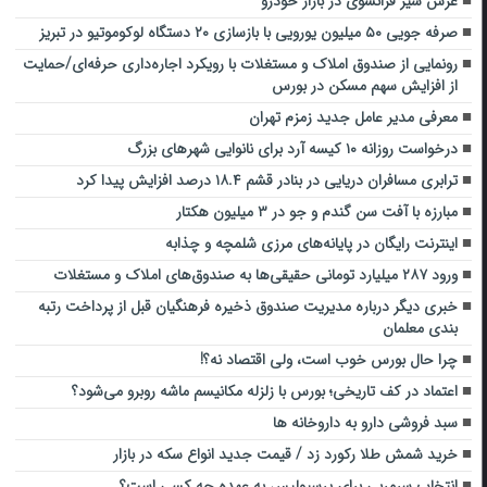
غرش شیر فرانسوی در بازار خودرو
صرفه جویی ۵۰ میلیون یورویی با بازسازی ۲۰ دستگاه لوکوموتیو در تبریز
رونمایی از صندوق املاک و مستغلات با رویکرد اجاره‌داری حرفه‌ای/حمایت
از افزایش سهم مسکن در بورس
معرفی مدیر عامل جدید زمزم تهران
درخواست روزانه ۱۰ کیسه آرد برای نانوایی شهرهای بزرگ
ترابری مسافران دریایی در بنادر قشم ۱۸.۴ درصد افزایش پیدا کرد
مبارزه با آفت سن گندم و جو در ۳ میلیون هکتار
اینترنت رایگان در پایانه‌های مرزی شلمچه و چذابه
ورود ۲۸۷ میلیارد تومانی حقیقی‌ها به صندوق‌های املاک و مستغلات
خبری دیگر درباره مدیریت صندوق ذخیره فرهنگیان قبل از پرداخت رتبه
بندی معلمان
چرا حال بورس خوب است، ولی اقتصاد نه؟!
اعتماد در کف تاریخی؛ بورس با زلزله مکانیسم ماشه روبرو می‌شود؟
سبد فروشی دارو به داروخانه ها
خرید شمش طلا رکورد زد / قیمت جدید انواع سکه در بازار
انتخاب سرمربی برای پرسپولیس به عهده چه کسی است؟