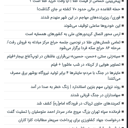
پیش‌بینی حساس از قیمت طلا | آیا وقت خرید طلا است ؟
حمله القاعده در مالی حدود ۷۰ کشته بر جای گذاشت!
فوری/ ریزپرنده‌های مهاجم در این شهر منهدم شدند
این خودروها ساعتی توقیف می‌شوند
ارس محور اتصال کریدورهای ملی به کشورهای همسایه است
تمامی شمش‌های طلا در نودمین جلسه حراج مرکز مبادله به فروش رفت/
مرحله ۸۶ حراج سکه فردا برگزار می‌شود
سینه‌زنی سنتی «حسن، حسین»؛ بی‌قراری عاشقان در توپ‌آغاج بیجار+فیلم
تصاویر هوایی از کربلاء در شب عاشورا + فیلم
ماینرها در جنگ با مردم؛ ماینترها ۴ برابر تولید نیروگاه بوشهر برق مصرف
می‌کنند!
روند نزولی سهم بنزین استاندارد | زنگ خطر به صدا در آمد
سهامداران در جنگ قربانی شدند
کمربندهای حاوی تریاک در فرودگاه امام(ره) کشف شد
فرمانده سپاه تهران بزرگ عروج مادر سردار احمد متوسلیان را تسلیت گفت
درخواست جهاد کشاورزی برای پرداخت سریعتر مطالبات کلزا کاران