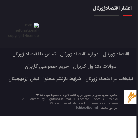
اعتبار اقتصادژورنال
اقتصاد ژورنال
درباره اقتصاد ژورنال
تماس با اقتصاد ژورنال
سوالات متداول کاربران
حریم خصوصی کاربران
تبلیغات در اقتصاد ژورنال
شرایط بازنشر محتوا
نبض ارزدیجیتال
تمامی حقوق مادی و معنوی برای اقتصادژورنال محفوظ می باشد ❤️
All Content by EghtesadJournal is licensed under a Creative
Commons Attribution 4.0 International License ©️
طراحی سایت :
Eghtesadjournal