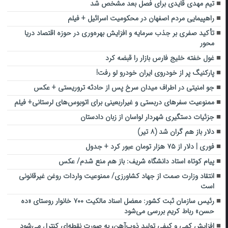
تیم مهدی قایدی برای فصل بعد مشخص شد
راهپیمایی مردم اصفهان در محکومیت اسرائیل + فیلم
تأکید صفری بر جذب سرمایه و افزایش بهره‌وری در حوزه اقتصاد دریا
محور
غول خفته خلیج فارس بازار را قبضه کرد
پارکنیگ پر از خودروی ایران خودرو لو رفت!
جو امنیتی در اطراف میدان سرخ پس از حادثه تروریستی + عکس
ممنوعیت سفرهای دربستی و غیراربعینی برای اتوبوس‌های لرستانی+ فیلم
جزئیات دستگیری شهردار لواسان از زبان دادستان
دلار باز هم گران شد (۸ تیر)
فوری | دلار از ۷۵ هزار تومان عبور کرد + جدول
پیام کوتاه استاد دانشگاه شریف: باز هم منع شدم/ عکس
انتقاد وزارت صمت از جهاد کشاورزی/ ممنوعیت واردات روغن غیرقانونی
است
رئیس سازمان ثبت کشور: معضل اسناد مالکیت ۷۰۰ خانوار روستای «ده
حسن» رباط کریم بررسی می‌شود
افزایش کمی و کیفی تولید ذوب‌آهن، به صورت نقطه‌ای کنترل می‌شود