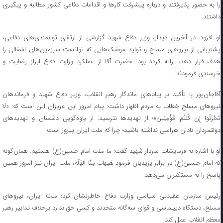
را به حضور پذیرفتند و درباره پیشرفت کارها و اقدامات دفاعی کشور مطالبه و پیگیری
داشتند.
او افزود: در آخرین دیدار، وزیر دفاع شهید گزارشی از ارتقای توانمندی‌های دفاعی،
پشتیبانی از نیروهای مسلح و تولید موشک‌هایی که توانست سرزمین‌های اشغالی را
هدف قرار دهد، ارائه کرده بود. حضرت آقا از عملکرد وزارت دفاع ابراز رضایت و
خرسندی فرمودند.
آقاجان‌پور با تأکید بر پیام‌های ماندگار رهبر انقلاب، وزیر دفاع شهید و فرماندهان
نیروهای مسلح خطاب به مردم اظهار داشت: پیام امروز این عزیزان این است که:
«لَا
َحْزَنُوا إِن کُنتُم مُّؤْمِنِینَ»
؛ از تهدیدها نترسید. از یاوه‌گویی دشمنان و تهدیدهای
دولتمردان نادان هراسی نداشته باشید؛ چرا که ملت ایران پیروز است.
او با اشاره به فرمایشات سردار شهید گفت: ما ملت امام حسین(ع) هستیم. همان‌گونه
ه امام حسین(ع) در برابر یزیدیان فرمود
هَیهاتَ مِنّا الذِلّة
، ملت ایران نیز امروز همین
پاسخ را به مستکبران می‌دهد.
رئیس سازمان عقیدتی سیاسی وزارت دفاع خاطرنشان کرد: ملت ایران، نیروهای
مسلح، دستگاه دیپلماسی و قوای سه‌گانه متحدند و کسی حق ندارد برخلاف تدابیر رهبر
معظم انقلاب عمل کند.