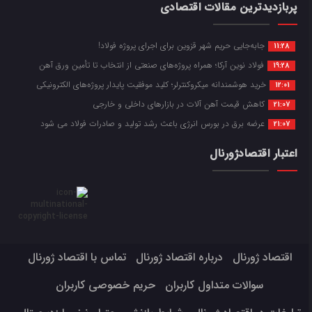
پربازدیدترین مقالات اقتصادی
جابه‌جایی حریم شهر قزوین برای اجرای پروژه فولاد!
11:28
فولاد نوین آرکا؛ همراه پروژه‌های صنعتی از انتخاب تا تأمین ورق آهن
19:28
خرید هوشمندانه میکروکنترلر؛ کلید موفقیت پایدار پروژه‌های الکترونیکی
12:01
کاهش قیمت آهن آلات در بازارهای داخلی و خارجی
21:07
عرضه برق در بورس انرژی باعث رشد تولید و صادرات فولاد می شود
21:07
اعتبار اقتصادژورنال
اقتصاد ژورنال
درباره اقتصاد ژورنال
تماس با اقتصاد ژورنال
سوالات متداول کاربران
حریم خصوصی کاربران