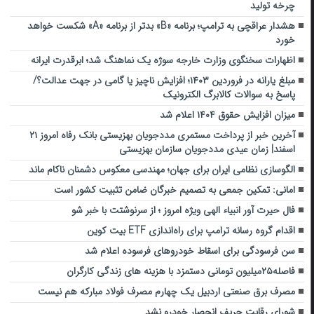
چرخه تولید
هشدار عراقچی به ترامپ؛ برنامه «B» بدتر از برنامه «A» شکست خواهد
خورد
اظهارات سخنگوی وزارت خارجه سوژه یک نماهنگ شد؛ ابرقدرت ایرانه
مبلغ یارانه در فروردین ۱۴۰۳؛ افزایش ناچیز یا گامی در جهت عدالت؟/
پاسخ به سوالات کالابرگ الکترونیک
میزان افزایش حقوق ۱۴۰۴ اعلام شد
آخرین خبر از پرداخت مستمری مددجویان بهزیستی بانک رفاه امروز ۲۱
اسفند| زمان عیدی مددجویان سازمان بهزیستی
الگوسازی نظامی ایران برای جهان؛ مهندسی معکوس دشمنان ناکام ماند
امانی: تمکین جمعی به تصمیم خبرگان ضامن تثبیت کشور است
فال حیرت آور انبیاء الهی ویژه امروز ؛ از سرنوشتت با خبر شو
اقدام گروه رسانه ترامپ برای راه‌اندازی ETF بیت کوین
سن فرسودگی برای اسقاط خودروهای فرسوده اعلام شد
فاصله۲۵میلیون تومانی دستمزد با هزینه های زندگی کارگران
مصرف برق صنعتی ‌اردبیل ‌یک چهارم مصرف فولاد مبارکه هم نیست
شورای رقابت حریف انحصار خودرو نشد