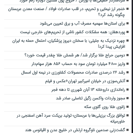
سرناسازگار حقیقی‌ها با بورس / خروج پول سنگین دوباره رقم خورد
خنجر ارز نیمایی و تحریم‌، در قلب صادرات فولاد / صنعت معدن عربستان
چگونه رشد کرد؟
برای استان‌ها سهمیه مصرف آب و برق تعیین ‌می‌شود
پوردهقان: همه مشکلات کشور ناشی از تحریم‌های خارجی نیست
چهره نزدیک به جلیلی: با سخنان دیروز پزشکیان، احتمال حمله به ایران
افزایش پیدا کرد!
دومین حراج طلا برگزار شد/ هر شمش طلا چقدر قیمت خورد؟
واریز ۴۸۰۰ میلیارد تومان سود به حساب ۸۵۶ هزار سهام‌دار
رشد ۲۶ درصدی صادرات محصولات کشاورزی در نیمه اول امسال
آتش‌سوزی در خیابان امیرکبیر تهران+عکس و فیلم
راه‌اندازی داروخانه ۱۳ آبان شهرری تا دهه فجر
مجوز واردات واکسن زگیل تناسلی صادر شد
زانوی طلا روی گلوی سکه
توافق بزرگ برزیلی‌ها با عربستان؛ تولید بریکت سرد آهن اسفنجی در
خاورمیانه
گشت‌زنی صدمین ناوگروه ارتش در ‌خلیج عدن و اقیانوس هند‌