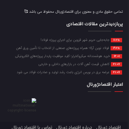
تمامی حقوق مادی و معنوی برای اقتصادژورنال محفوظ می باشد 🥰
پربازدیدترین مقالات اقتصادی
جابه‌جایی حریم شهر قزوین برای اجرای پروژه فولاد!
11:28
فولاد نوین آرکا؛ همراه پروژه‌های صنعتی از انتخاب تا تأمین ورق آهن
19:28
خرید هوشمندانه میکروکنترلر؛ کلید موفقیت پایدار پروژه‌های الکترونیکی
12:01
کاهش قیمت آهن آلات در بازارهای داخلی و خارجی
21:07
عرضه برق در بورس انرژی باعث رشد تولید و صادرات فولاد می شود
21:07
اعتبار اقتصادژورنال
اقتصاد ژورنال
درباره اقتصاد ژورنال
تماس با اقتصاد ژورنال