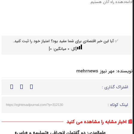
ادامه‌دهنده راه آنان هستیم.
✅ آیا این خبر اقتصادی برای شما مفید بود؟ امتیاز خود را ثبت کنید.
[کل:
0
میانگین:
0
]
نویسنده:
مهر نیوز mehrnews
اشتراک گذاری :
لینک کوتاه :
https://eghtesadjournal.com/?p=312130
📰 اخبار مشابه را مشاهده می کنید
علم‌الهدی: دو گفتمان انحرافی «تسلیم» و «یاس»