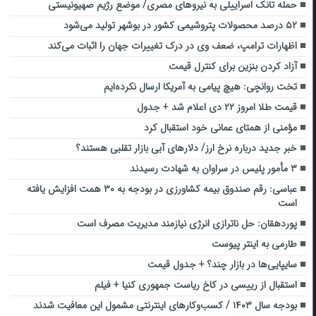
حمله تانک اسراییلی به نیروهای مصری/ موضع رژیم صهیونیستی
۵۲ درصد محصولات پتروشیمی کشور در بوشهر تولید می‌شود
اظهارات ترامپ، ضعف وی در درک تغییرات جهان را اثبات می‌کند
آزاد کردن بنزین برای کنترل قیمت
تخت روانچی: هیچ پیامی به آمریکا ارسال نکرده‌ایم
قیمت طلا امروز ۲۲ دی اعلام شد + جدول
مؤمنی از همتای عمانی خود استقبال کرد
خبر جدید درباره نرخ ارز/ دلارهای آبی بازار تقلبی هستند؟
۳ مأمور پلیس در سراوان به شهادت رسیدند
عباسی: رقم صندوق بیمه کشاورزی در بودجه به ۳۰ همت افزایش یافته
است
پوردهقان: حل ناترازی انرژی نیازمند مدیریت مصرف است
طارمی به اینتر پیوست
سایپایی‌ها در بازار چند؟ + جدول قیمت
استقبال از رییسی در کاخ ریاست جمهوری کنیا + فیلم
بودجه سال ۱۴۰۳ / کسب‌وکارهای اینترنتی مشمول این معافیت شدند