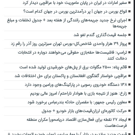
سفیر امارات در ایران در پایان ماموریت خود با عراقچی دیدار کرد
انواع بورس در جهان | پر درآمدترین بورس در جهان کدام است؟
اجرای نرخ جدید جریمه‌های رانندگی از هفته بعد + جدول تخلفات و مبلغ
جریمه‌ها
جلسه قیمت‌گذاری گندم لغو شد
پرواز ۳۹ هزار واحدی شاخص‌کل؛ بورس تهران سبزترین روز آذر را رقم زد
ترامپ: فاشیست‌ها ‌حقه‌بازی حقوقی می‌خواهند دوباره در انتخابات
دخالت کنند
قائم پناه: ۲۵۰۰ مگاوات برق از پنل‌های خورشیدی تولید شده است
عراقچی خواستار گفتگوی افغانستان و پاکستان برای حل اختلافات شد
۱۳۸ دستگاه خودروی رسوبی در پارکینگ‌های ورامین وجود دارد
زارع: هنوز از نتیجه بازی با هوادار ناراحتم/ امروز عالی بودیم
معاون رئیس جمهور: با مقصران حادثه بندرعباس برخورد شود
حرکت کاتوره‌ای ارزان‌قیمت‌های بازار خودرو + جدول
ایجاد ۲۷ نقطه برای فعال‌سازی اقتصاد دریامحور| مکران منطقه
فرصت‌هاست
قیمت جدید ساندرو در بازار / با ۸۰۰ میلیون تومان خودرو اتومات بخرید +