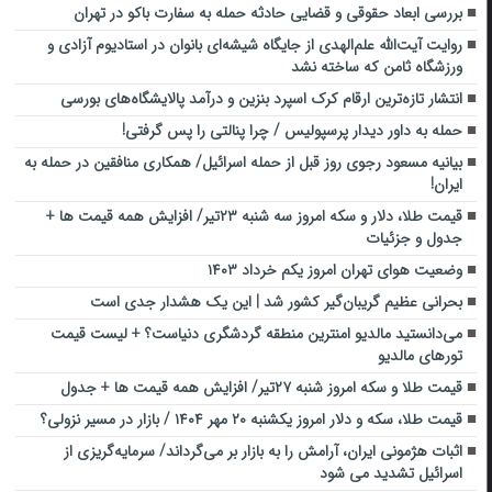
بررسی ابعاد حقوقی و قضایی حادثه حمله به سفارت باکو در تهران
روایت آیت‌الله علم‌الهدی از جایگاه شیشه‌ای بانوان در استادیوم آزادی و
ورزشگاه ثامن که ساخته نشد
انتشار تازه‌ترین ارقام کرک اسپرد بنزین و درآمد پالایشگاه‌های بورسی
حمله به داور دیدار پرسپولیس / چرا پنالتی را پس گرفتی!
بیانیه مسعود رجوی روز قبل از حمله اسرائیل/ همکاری منافقین در حمله به
ایران!
قیمت طلا، دلار و سکه امروز سه شنبه ۲۳تیر/ افزایش همه قیمت ها +
جدول و جزئیات
وضعیت هوای تهران امروز یکم خرداد ۱۴۰۳
بحرانی عظیم گریبان‌گیر کشور شد | این یک هشدار جدی است
می‌دانستید مالدیو امن‎ترین منطقه گردشگری دنیاست؟ + لیست قیمت
تورهای مالدیو
قیمت طلا و سکه امروز شنبه ۲۷تیر/ افزایش همه قیمت ها + جدول
قیمت طلا، سکه و دلار امروز یکشنبه ۲۰ مهر ۱۴۰۴ / بازار در مسیر نزولی؟
اثبات هژمونی ایران، آرامش را به بازار بر می‌گرداند/ سرمایه‎‌گریزی از
اسرائیل تشدید می شود