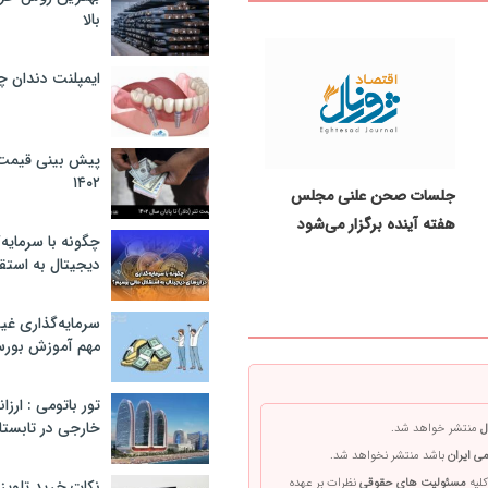
بالا
ایمپلنت دندان 
پیش بینی قیمت ت
۱۴۰۲
جلسات صحن علنی مجلس
هفته آینده برگزار می‌شود
چگونه با سرمایه‌
دیجیتال به استق
سرمایه‌گذاری غ
مهم آموزش بور
تور باتومی : ارزا
خارجی در تابستان ۰۲
ل
منتشر خواهد شد.
ی ایران
باشد منتشر نخواهد شد.
کلیه
مسئولیت های حقوقی
نظرات بر عهده
نکات خرید تلویزیون