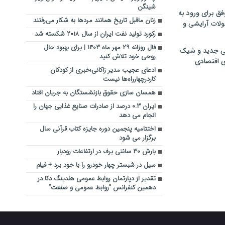
شینگن
فق برای ورود به
زنان ماقبل تاریخ همانند مردها به شکار می‌رفتند
ولات آرایشی و
رکورد تولید نفت ایران از سال ۲۰۱۸ شکسته شد
فال روزانه ۲۹ مهر ماه ۱۴۰۳ | برای بهبود حال
ی جدید و شیک
روحی خود تلاش کنید
ی اقتصادی
ادعای عجیب مدیر زاکانی؛خبری از کودکان
کاردرچهارراه‌ها نیست
همسان سازی حقوق بازنشستگان به جریان افتاد
ایران ۰.۳ درصد از صادرات صنایع غذایی جهان را
انجام می دهد
اختتامیه پنجمین دوره جایزه کتاب قرآنی سال
برگزار می شود
بارش ۳۰ سانتی برف در ارتفاعات رودبار
سیل در شبستر چهار خودرو را با خود برد + فیلم
تقدیر از دپارتمان روابط عمومی هلدینگ دکا در
دهمین کنفرانس “روابط عمومی و صنعت”