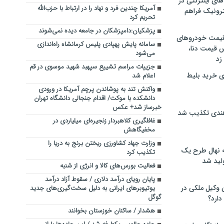
های اینترنتی در
آمریکا چندین فرد و نهاد را در ارتباط با حزب‌الله
ترونیک فراهم
تحریم کرد
پزشکیان:دامپزشکان در جامعه دیده نمی‌شوند
 قیمت خودروهای
سامانه پایش پهپادی پلیس کرمانشاه راه‌اندازی
 قیمت دنا،
می‌شود
 زد
جزییات مراسم تشییع سپهبد شهید موسوی در قم
ی خرید بلیط
اعلام شد
واکنش تند به پوشاندن پرچم آمریکا در ورودی
دانشکده با موکت/ اقدام جنجالی دانشگاه تهران
خبرساز شد+ عکس
هندی تکذیب شد
غافلگیری کلاهبردار زنجیره‌ای میلیاردی در
مخفیگاهش
وزارت جهاد کشاورزی ریختن برنج به دریا را
له نهال طرح یک
تکذیب کرد
لید شد
فعالیت بورس‌های کالا و انرژی از شنبه
پایان رویای درآمد دلاری / سقوط آزاد درآمد
ن وکیل ملکی در
یوتیوبرهای ایرانی به دلیل سخت‌گیری‌های جدید
گوگل
دارد؟
هشدار / ساکنان خوزستان بخوانند