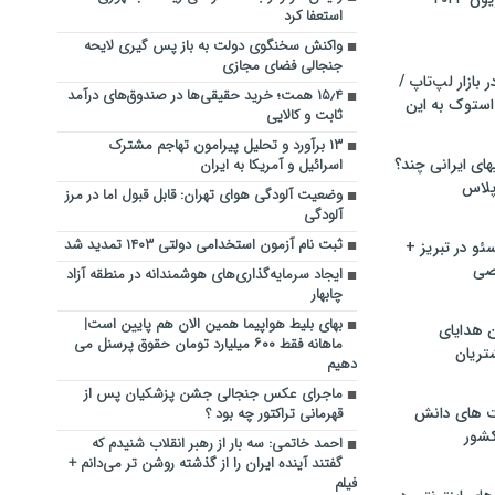
استعفا کرد
واکنش سخنگوی دولت به باز پس گیری لایحه
جنجالی فضای مجازی
بازار لپ‌تاپ /
۱۵٫۴ همت؛ خرید حقیقی‌ها در صندوق‌های درآمد
استوک به این
ثابت و کالایی
۱۳ برآورد و تحلیل پیرامون تهاجم مشترک
ماشین لباسشویی‎های ایرانی چند؟
اسرائیل و آمریکا به ایران
 پلاس
وضعیت آلودگی هوای تهران: قابل قبول اما در مرز
آلودگی
ثبت نام آزمون استخدامی دولتی ۱۴۰۳ تمدید شد
و در تبریز +
صی
ایجاد سرمایه‌گذاری‌های هوشمندانه در منطقه آزاد
چابهار
بهای بلیط هواپیما همین الان هم پایین است|
ن هدایای
ماهانه فقط ۶۰۰ میلیارد تومان حقوق پرسنل می
تریان
دهیم
ماجرای عکس جنجالی جشن پزشکیان پس از
ت های دانش
قهرمانی تراکتور چه بود ؟
کشور
احمد خاتمی: سه بار از رهبر انقلاب شنیدم که
گفتند آینده ایران را از گذشته روشن تر می‌دانم +
فیلم