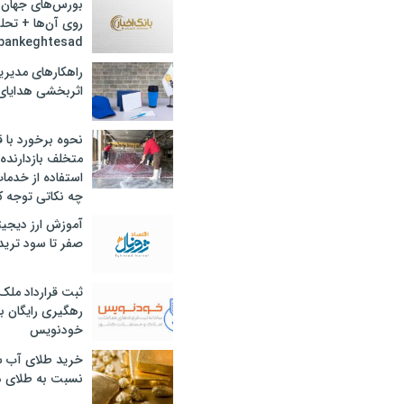
بورس‌های جهان 
روی آن‌ها + تحل
bankeghtesad
راهکارهای مدیری
اثربخشی هدایای 
نحوه برخورد با ق
متخلف بازدارنده
استفاده از خدما
چه نکاتی توجه ک
آموزش ارز دیجیت
صفر تا سود ترید 
ثبت قرارداد ملک
رهگیری رایگان با
خودنویس
خرید طلای آب ش
نسبت به طلای د