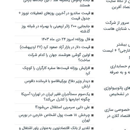
جاده چالوس یکطرفه شد / این جاده‌ها بارانی
ن از نگاه سایت
هستند
صاد آفرین
قیمت ساندرو در آخرین روزهای تعطیلات نوروز +
جدول قیمت
سرور از شرکت
جابجایی ۲۰۰ زائر اربعینی با بهمراه در شبانه روز
 شتابان هاست
گذشته
فال روزانه؛ امروز ۲۴ دی ماه ۱۴۰۳
ی بیشتر
قیمت دلار در بازار آزاد صعود کرد (۲۷ اردیبهشت)
خارجی؟ + لیست
اولین گوشی هوشمند جهان را کدام شرکت
ساخت؟
م حسابداری
افزایش روزانه قیمت‌ها سفره کارگران را کوچک
ه و به صرفه
کرد
دیدار وزیر دفاع بورکینافاسو با فرمانده دافوس
ارتش
ای پاتوبیولوژی
 در تشخیص
یک‌سوم مستأجران فقیر ایران در تهران؛ آمریکا
چگونه اجاره‌بها را کنترل می‌کند؟
علی دایی سرمربی استقلال می‌شود؟!
خصوصی سازی
چرخش ۱۸ همت پول اشخاص خارجی در بورس
تصاد کلان در
تهران
تقدیر از بانک اقتصادنوین به‌عنوان یاور اشتغال و