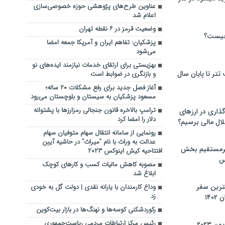
عناوین طرح‌های پژوهشی حوزه خصوصی‌سازی
اعلام شد
وضعیت قرمز در ۶ نقطه تهران
چیست؟
پزشکیان: تفاهم ایران و آمریکا جمعه امضا
می‌شود
بهزیستی برای ارتقای خدمات ‌‌‌‌‌‌نیازمند ایده‌های نو
تر تا پایان سال
و بازنگری در ضوابط است
آغاز فصل جدید برای رفع مشکلات ۲۰ ساله؛
مسعود پزشکیان به سیستان و بلوچستان می‌رود
ترامپ بالاخره قانون جنجالی رمزارزها با پشتوانه
گذاری در ارزهای
دلار را امضا کرد
لال مالی برسیم؟
رونمایی از سامانه انتقال سهام متوفیان سهام
عدالت به وراث با نام “میراث” در حاشیه آیین
یرمستقیم بخش
افتتاحیه کیش اینوکس ۲۰۲۳
س
مصوبه کاهش مالیات کسب‌ و کارهای کوچک
ابلاغ شد
نترین سفر
وداع کارمندان با یارانه نقدی | دولت گل به خودی
زد
۱۴
رکوردشکنی کوسه‌ها و نهنگ‌ها در بازار بیت‌کوین
رئیس مرکز ارتباطات مردمی ریاست‌جمهوری
 ۲۰۲۳