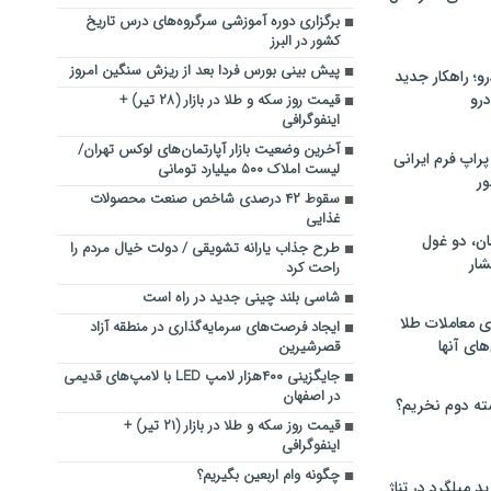
برگزاری دوره آموزشی سرگروه‌های درس تاریخ
کشور در البرز
پیش بینی بورس فردا بعد از ریزش سنگین امروز
؛ راهکار جدید
رو
قیمت روز سکه و طلا در بازار (۲۸ تیر) +
اینفوگرافی
آخرین وضعیت بازار آپارتمان‌های لوکس تهران/
راپ فرم ایرانی
لیست املاک ۵۰۰ میلیارد تومانی
ور
سقوط ۴۲ درصدی شاخص صنعت محصولات
غذایی
ان، دو غول
طرح جذاب یارانه تشویقی / دولت خیال مردم را
ار
راحت کرد
شاسی بلند چینی جدید در راه است
ی معاملات طلا
ایجاد فرصت‌های سرمایه‌گذاری در منطقه آزاد
های آنها
قصرشیرین
جایگزینی ۴۰۰هزار لامپ LED با لامپ‌های قدیمی
در اصفهان
ته دوم نخریم؟
قیمت روز سکه و طلا در بازار (۲۱ تیر) +
اینفوگرافی
چگونه وام اربعین بگیریم؟
 میلگرد در تناژ