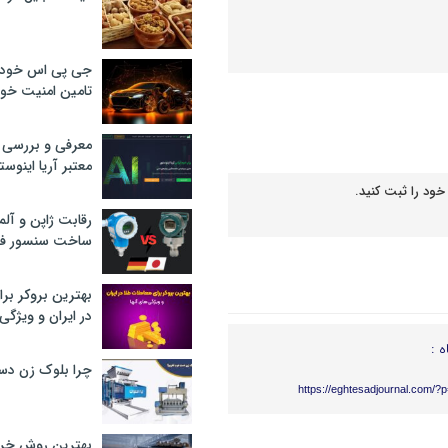
جی پی اس خودرو
تامین امنیت خود
معرفی و بررسی پ
معتبر آریا اینوست
خود را ثبت کنید.
رقابت ژاپن و آلم
ساخت سنسور فش
بهترین بروکر برا
در ایران و ویژگی‌
ه :
چرا بلوک زن دس
https://eghtesadjournal.com/?
بهترین روش خرید