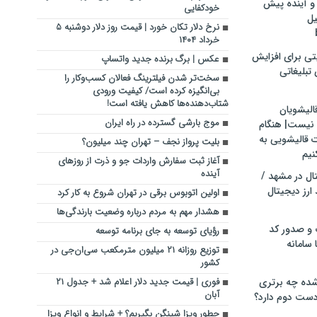
و آینده پیش
خودکفایی
یل
نرخ دلار تکان خورد | قیمت روز دلار دوشنبه ۵
خرداد ۱۴۰۴
تی برای افزایش
عکس | برگ‌ برنده جدید واتساپ
تبلیغاتی
سخت‌تر شدن فیلترینگ فعالان کسب‌وکار را
بی‌انگیزه کرده است/ کیفیت ورودی
شتاب‌دهنده‌ها کاهش یافته است!
الیشویان
موج بارشی گسترده در راه ایران
 نیست| هنگام
ت قالیشویی به
بلیت پرواز نجف – تهران چند میلیون؟
نیم
آغاز ثبت سفارش واردات جو و ذرت از روزهای
آینده
ال در مشهد /
ارز دیجیتال
اولین اتوبوس برقی در تهران شروع به کار کرد
هشدار مهم به مردم درباره وضعیت بارندگی‌ها
 و صدور کد
رؤیای توسعه به جای برنامه توسعه
 سامانه
توزیع روزانه ۲۱ میلیون مترمکعب سی‌ان‌جی در
کشور
ده چه برتری
فوری | قیمت جدید دلار اعلام شد + جدول ۲۱
آبان
ست دوم دارد؟
چطور ویزا شینگن بگیریم؟ + شرایط و انواع ویزا