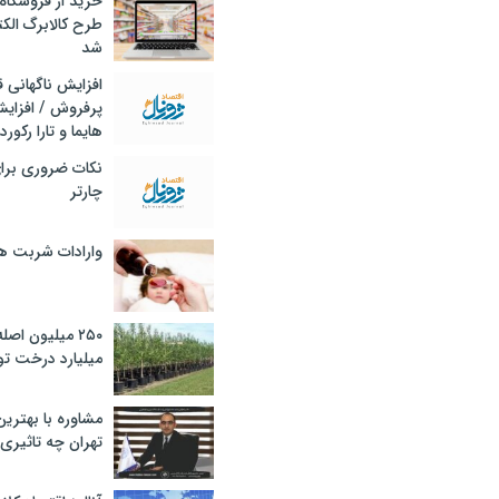
خرید از فروشگاه‌
طرح کالابرگ الک
شد
افزایش ناگهانی
پرفروش / افزایش
هایما و تارا رکورد
نکات ضروری برا
چارتر
وارادات شربت 
۲۵۰ میلیون اص
میلیارد درخت تو
مشاوره با بهتری
تهران چه تاثیری 