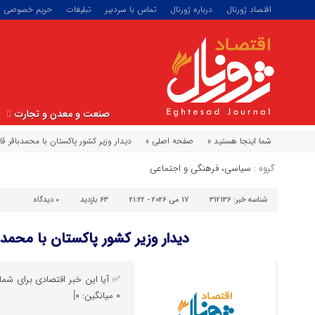
اقتصاد ژورنال
درباره ژورنال
تماس با سردبیر
تبلیغات
حریم خصوصی
صنعت و معدن و تجارت
شما اینجا هستید »
صفحه اصلی »
دیدار وزیر کشور پاکستان با محمدباقر قال
گروه :
سیاسی، فرهنگی و اجتماعی
شناسه خبر:
312136
17 می 2026 - 21:22
63 بازدید
۰
دیدگاه
دیدار وزیر کشور پاکستان با محمدب
✅ آیا این خبر اقتصادی برای شما م
۰ میانگین: ۰]