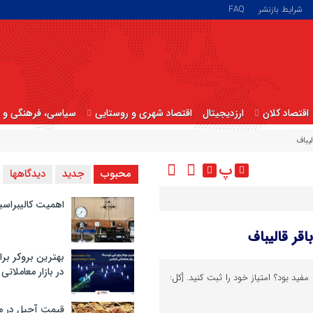
شرایط بازنشر
FAQ
اقتصاد کلان
ارزدیجیتال
اقتصاد شهری و روستایی
سیاسی، فرهنگی و ا
یباف
پ
محبوب
جدید
دیدگاهها
اهمیت کالیبراسی
اقر قالیباف
بهترین بروکر برا
در بازار معاملاتی
فید بود؟ امتیاز خود را ثبت کنید. [کل:
قیمت آجیل در م