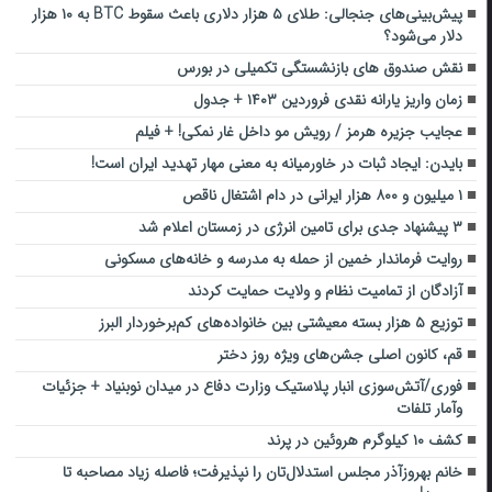
پیش‌بینی‌های جنجالی: طلای ۵ هزار دلاری باعث سقوط BTC به ۱۰ هزار
دلار می‌شود؟
نقش صندوق‌ های بازنشستگی تکمیلی در بورس
زمان واریز یارانه نقدی فروردین ۱۴۰۳ + جدول
عجایب جزیره هرمز / رویش مو داخل غار نمکی! + فیلم
بایدن: ایجاد ثبات در خاورمیانه به معنی مهار تهدید ایران است!
۱ میلیون و ۸۰۰ هزار ایرانی در دام اشتغال ناقص
۳ پیشنهاد جدی برای تامین انرژی در زمستان اعلام شد
روایت فرماندار خمین از حمله به مدرسه و خانه‌های مسکونی
آزادگان از تمامیت نظام و ولایت حمایت کردند
توزیع ۵ هزار بسته معیشتی بین خانواده‌های کم‌برخوردار البرز
قم، کانون اصلی جشن‌های ویژه روز دختر
فوری/آتش‌سوزی انبار پلاستیک وزارت دفاع در میدان نوبنیاد + جزئیات
وآمار تلفات
کشف ۱۰ کیلوگرم هروئین در پرند
خانم بهروزآذر مجلس استدلال‌تان را نپذیرفت؛ فاصله زیاد مصاحبه تا