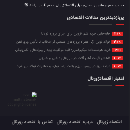
تمامی حقوق مادی و معنوی برای اقتصادژورنال محفوظ می باشد 🥰
پربازدیدترین مقالات اقتصادی
جابه‌جایی حریم شهر قزوین برای اجرای پروژه فولاد!
11:28
فولاد نوین آرکا؛ همراه پروژه‌های صنعتی از انتخاب تا تأمین ورق آهن
19:28
خرید هوشمندانه میکروکنترلر؛ کلید موفقیت پایدار پروژه‌های الکترونیکی
12:01
کاهش قیمت آهن آلات در بازارهای داخلی و خارجی
21:07
عرضه برق در بورس انرژی باعث رشد تولید و صادرات فولاد می شود
21:07
اعتبار اقتصادژورنال
اقتصاد ژورنال
درباره اقتصاد ژورنال
تماس با اقتصاد ژورنال