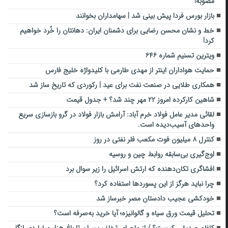
مصوبه!
بازار بورس فردا پیش بینی شد | سهامداران بخوانند
خط و نشان محسن رضایی برای دشمنان ایران: دهانتان را خُرد خواهیم
کرد!
ویترین تسنیم شماره ۶۴۶
حمایت هواداران اینتر از مهدی طارمی با کلیدواژه خلیج فارس
همکاری طلایی در صنعت نفت برای عید | رکوردی که تاریخ‌ ساز شد
شاهین کارکرده امروز ۲۲ مهر چند شد؟ + جدول قیمت
لقائی مدیر عامل فولاد خرم آباد: آرامش بازار فولاد در گرو بازسازی سریع
واحدهای آسیب‌دیده است.
کنترل ۸ میلیون فوت مکعب فلر نفتی در روز
اوج‌گیری بی‌سابقه روابط چین و روسیه
افشاگری تکان‌دهنده که ارتش اسرائیل را زیر سوال برد
چرا نباید هرگز از این پسوردها استفاده کرد؟
خودکشی عجیب دادستان مصر خبرساز شد
تحلیل قیمت ورق سیاه و گالوانیزه؛ آیا خرید به‌صرفه است؟
کاظم صدیقی کیست؟ / از ماجرای تخلف پسران تا باغ هزار میلیاردی ازگل