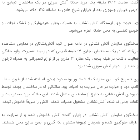
گفت: ساعت ۱۷:۱۴ دقیقه یک مورد حادثه آتش سوزی در یک ساختمان تجاری به
آدرس خیابان جمهوری بعد از خیابان شیخ هادی به سامانه ۱۲۵ اعلام می‌شود.
وی افزود: چهار ایستگاه آتش نشانی به همراه نردبان هیدرولیکی و تشک نجات، و
خودرو تنفسی به محل حادثه اعزام می‌شود.
سخنگوی سازمان آتش نشانی در ادامه عنوان کرد: آتش‌نشانان در مدارس مشاهده
می‌کنند که در یک ساختمان تجاری ۱۳ طبقه قدیمی که در زمینه تعمیرات لوازم خانگی
فعالیت داشت در طبقه پنجم، یک مغازه ۱۲ متری پر از لوازم تعمیراتی به همراه کارتون
و جعبه و … دچار آتش سوزی شده بود.
وی تصریح کرد: این مغازه کاملا شعله ور بوده، دود زیادی انباشته شده از طریق سقف
کاذب دود و حرارت در حال سرایت به اطراف بود. ساکنانی که در ساختمان بودند توسط
نیرو‌های آتش نشانی به خارج از ساختمان منتقل شدند. این حادثه مورد مصدومیت و
تلفات جانی نداشته، آتش‌نشانان مشغول عملیات شدند، آتش را سریعاً خاموش کردند.
سخنگوی سازمان آتش نشانی در پایان گفت: آتش خاموش شده و از سرایت به
اطراف جلوگیری شده و همچنان نیرو‌ها مشغول لکه گیری و ایمن سازی محل هستند.