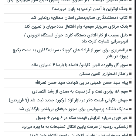
جنگ اوکراین با آمدن ترامپ به پایان می‌رسد؟
کتاب «مستندنگاری صنایع‌دستی استان سمنان» رونمایی شد
بانک مرکزی سریع‌تر سهمیه وام اشتغال مددجویان را تعیین کند
دلیل عجیب از کار افتادن دستگاه کارت خوان ایستگاه اتوبوس /
اتوبوسرانی شمارت کارت داد
برنامه‌ریزی برای عبور از قرادادهای کوچک سرمایه‌گذاری به سمت پکیچ
پروژه در بنادر
سوپر گل والورده ناجی کارلتو/ فاصله با بارسا ۴ امتیازی ماند
راهکار اضطراری تامین مسکن
پیام سید حسن خمینی در پی شهادت سید حسن نصرالله
سهم ۱۱۸ برابری نفت و گاز نسبت به معدن از رشد اقتصادی
جهش ناگهانی قیمت دلار در بازار آزاد | رکورد جدید ثبت شد (۹ فروردین)
مدارک باشگاه پرسپولیس برای مجوز حرفه‌ای بی‌نقص بارگذاری شد
خبر فوری درباره افزایش قیمت سکه در ۶ بهمن + جدول
زلنسکی: روسیه از سرعت پایین انتقال تسلیحات به ما بهره می‌برد
امام جمعه اصفهان: غایبانِ انتخابات متوجه اشتباه خود شدند