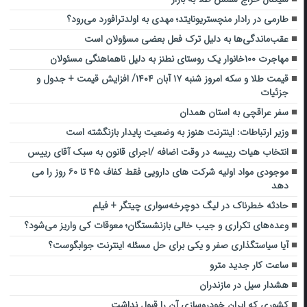
طارمی در رادار منچستریونایتد؛ مهدی به اولدترافورد می‌رود؟‌
عقب‌ماندگی‌ها به دلیل ترک فعل بعضی مسؤولان است
مهاجرت ۱۰۰خانوار یک روستای نطنز به دلیل ناهماهنگی مسئولان
قیمت طلا و سکه امروز شنبه ۱۷ آبان ۱۴۰۴/ افزایش قیمت + جدول و
جزئیات
سفر عراقچی به استان همدان
وزیر ارتباطات: اینترنت هنوز به وضعیت پایدار بازنگشته است
انتخاب هیات رییسه در وقت اضافه /اجرای قانون به سبک آقای رییس
موجودی مواد اولیه شرکت های دارویی فقط کفاف ۴۵ تا ۶۰ روز را می
دهد
حادثه خطرناک در لیگ دوچرخه‌سواری چیتگر + فیلم
وعده‌های تکراری و جیب خالی بازنشستگان؛ معوقات کی واریز می‌شود؟
آیا سیاستگذاری صفر و یکی برای حل مسئله اینترنت جوابگوست؟
ساعت کار جدید مترو
هشدار سیل در مازندران
کشوری که ایران خودروسازی آن را قبول نداشت