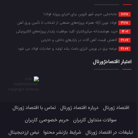
جابه‌جایی حریم شهر قزوین برای اجرای پروژه فولاد!
11:28
فولاد نوین آرکا؛ همراه پروژه‌های صنعتی از انتخاب تا تأمین ورق آهن
19:28
خرید هوشمندانه میکروکنترلر؛ کلید موفقیت پایدار پروژه‌های الکترونیکی
12:01
کاهش قیمت آهن آلات در بازارهای داخلی و خارجی
21:07
عرضه برق در بورس انرژی باعث رشد تولید و صادرات فولاد می شود
21:07
اعتبار اقتصادژورنال
اقتصاد ژورنال
درباره اقتصاد ژورنال
تماس با اقتصاد ژورنال
سوالات متداول کاربران
حریم خصوصی کاربران
تبلیغات در اقتصاد ژورنال
شرایط بازنشر محتوا
نبض ارزدیجیتال