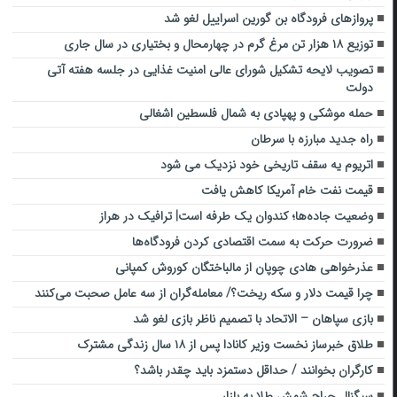
پروازهای فرودگاه بن گورین اسراییل لغو شد
توزیع ۱۸ هزار تن مرغ گرم در چهارمحال و بختیاری در سال جاری
تصویب لایحه تشکیل شورای عالی امنیت غذایی در جلسه هفته آتی
دولت
حمله موشکی و پهپادی به شمال فلسطین اشغالی
راه جدید مبارزه با سرطان
اتریوم یه سقف تاریخی خود نزدیک می شود
قیمت نفت خام آمریکا کاهش یافت
وضعیت جاده‌ها؛ کندوان یک طرفه است| ترافیک در هراز
ضرورت حرکت به سمت اقتصادی کردن فرودگاه‌ها
عذرخواهی هادی چوپان از مالباختگان کوروش کمپانی
چرا قیمت دلار و سکه ریخت؟/ معامله‌گران از سه عامل صحبت می‌کنند
بازی سپاهان – الاتحاد با تصمیم ناظر بازی لغو شد
طلاق خبرساز نخست وزیر کانادا پس از ۱۸ سال زندگی مشترک
کارگران بخوانند / حداقل دستمزد باید چقدر باشد؟
سیگنال حراج شمش طلا به بازار