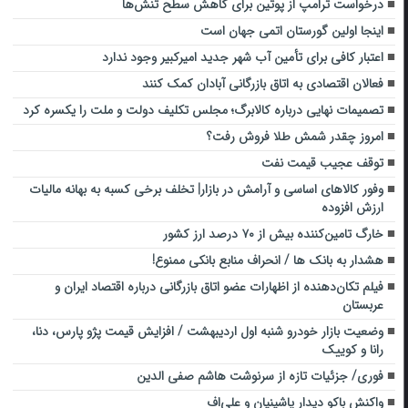
درخواست ترامپ از پوتین برای کاهش سطح تنش‌ها
اینجا اولین گورستان اتمی جهان است
اعتبار کافی برای تأمین آب شهر جدید امیرکبیر وجود ندارد
فعالان اقتصادی به اتاق بازرگانی آبادان کمک کنند
تصمیمات نهایی درباره کالابرگ؛ مجلس تکلیف دولت و ملت را یکسره کرد
امروز چقدر شمش طلا فروش رفت؟
توقف عجیب قیمت نفت
وفور کالاهای اساسی و آرامش در بازار| تخلف برخی کسبه به بهانه مالیات
ارزش افزوده
خارگ تامین‌کننده بیش از ۷۰ درصد ارز کشور
هشدار به بانک ها / انحراف منابع بانکی ممنوع!
فیلم تکان‌دهنده از اظهارات عضو اتاق بازرگانی درباره اقتصاد ایران و
عربستان
وضعیت بازار خودرو شنبه اول اردیبهشت / افزایش قیمت پژو پارس، دنا،
رانا و کوییک
فوری/ جزئیات تازه از سرنوشت هاشم صفی الدین
واکنش باکو دیدار پاشینیان و علی‌اف