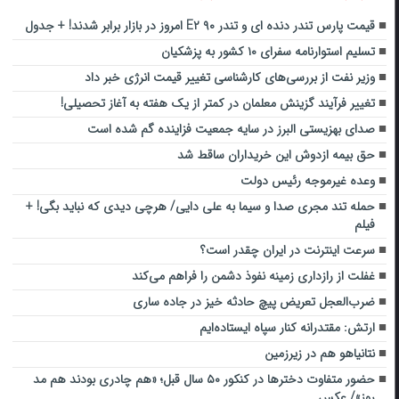
قیمت پارس تندر دنده ای و تندر ۹۰ E۲ امروز در بازار برابر شدند! + جدول
تسلیم استوارنامه سفرای ۱۰ کشور به پزشکیان
وزیر نفت از بررسی‌های کارشناسی تغییر قیمت انرژی خبر داد
تغییر فرآیند گزینش معلمان در کمتر از یک هفته به آغاز تحصیلی!
صدای بهزیستی البرز در سایه جمعیت فزاینده گم شده است
حق بیمه ازدوش این خریداران ساقط شد
وعده غیرموجه رئیس دولت
حمله تند مجری صدا و سیما به علی دایی/ هرچی دیدی که نباید بگی! +
فیلم
سرعت اینترنت در ایران چقدر است؟
غفلت از رازداری زمینه نفوذ دشمن را فراهم می‌کند
ضرب‌العجل تعریض پیچ حادثه خیز در جاده ساری
ارتش: مقتدرانه کنار سپاه ایستاده‌ایم
نتانیاهو هم در زیرزمین
حضور متفاوت دخترها در کنکور ۵۰ سال قبل؛ «هم چادری بودند هم مد
روز»/ عکس