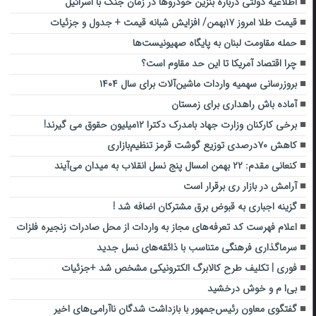
اطلاعیه دولتی درباره بنزین خودروها در زمان جنگ با اسرائیل
قیمت طلا امروز ۱۷بهمن/ افزایش شبانه قیمت + جدول و جزئیات
حمله مقاومت لبنان به پایگاه صهیونیست‌ها
چرا اقتصاد آمریکا تا این حد مقاوم است؟
بروزرسانی سهمیه واردات ماشین‌آلات برای سال ۱۴۰۴
آماده باش راهداری برای زمستان
برخی کارکنان وزارت جهاد بامدرک دکترا ۱۲میلیون حقوق می گیرند!
کاهش ۷۰درصدی توزیع گوشت قرمز تنظیم‌بازاری
کنعانی مقدم: ۲۲ بهمن امسال پنج نسل انقلاب به میدان می‌آیند
آرامش در بازار ری برقرار است
گزینه اجباری به قبوض برق مشترکان اضافه شد !
اعلام فهرست کد تعرفه‌های مجاز به واردات از محل صادرات زنجیره فلزات
سرما‌گذاری فرهنگی متناسب با ذائقه‌های نسل جدید
فوری | تکلیف طرح کالابرگ الکترونیکی مشخص شد +جزئیات
بی‌ا م‌ و خوش درخشید
گفتگوی معاون رئیس‌جمهور با بازداشت شدگان ناآرامی‌های اخیر