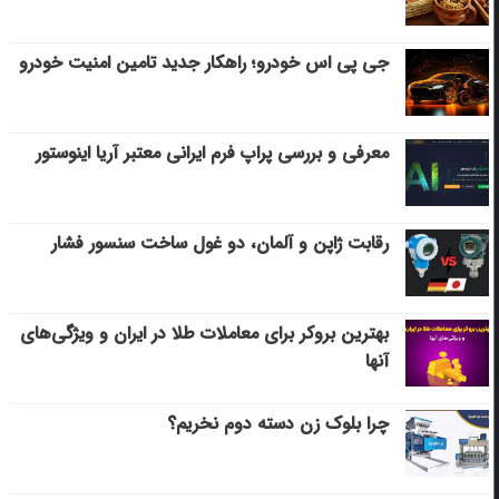
جی پی اس خودرو؛ راهکار جدید تامین امنیت خودرو
معرفی و بررسی پراپ فرم ایرانی معتبر آریا اینوستور
رقابت ژاپن و آلمان، دو غول ساخت سنسور فشار
بهترین بروکر برای معاملات طلا در ایران و ویژگی‌های
آنها
چرا بلوک زن دسته دوم نخریم؟