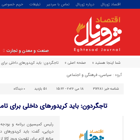
اقتصاد ژورنال
درباره ژورنال
تماس با سردبیر
تبلیغات
حریم خصوصی
صنعت و معدن و تجارت
شما اینجا هستید »
صفحه اصلی »
تاجگردون: باید کریدورهای داخلی برای ت
گروه :
سیاسی، فرهنگی و اجتماعی
شناسه خبر:
312281
18 می 2026 - 15:22
51 بازدید
۰
دیدگاه
تاجگردون: باید کریدورهای داخلی برای تامی
رئیس کمیسیون برنامه و بودجه م
دریایی، گفت: باید کریدورهای 
منابع لازم برای تقویت ورود کالا 