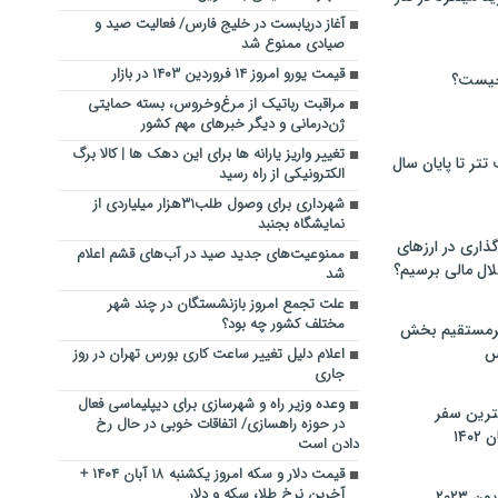
آغاز دریابست در خلیج فارس/ فعالیت صید و
صیادی ممنوع شد
قیمت یورو امروز ۱۴ فروردین ۱۴۰۳ در بازار
چیست؟
مراقبت رباتیک از مرغ‌وخروس، بسته حمایتی
ژن‌درمانی و دیگر خبرهای مهم کشور
تغییر واریز یارانه‌ ها برای این دهک ها | کالا برگ
تر تا پایان سال
الکترونیکی از راه رسید
شهرداری برای وصول طلب۳۱هزار میلیاردی از
نمایشگاه بجنبد
گذاری در ارزهای
ممنوعیت‌های جدید صید در آب‌های قشم اعلام
لال مالی برسیم؟
شد
علت تجمع امروز بازنشستگان در چند شهر
مختلف کشور چه بود؟
یرمستقیم بخش
س
اعلام دلیل تغییر ساعت کاری بورس تهران در روز
جاری
وعده وزیر راه و شهرسازی برای دیپلیماسی فعال
نترین سفر
در حوزه راهسازی/ اتفاقات خوبی در حال رخ
۱۴
دادن است
قیمت دلار و سکه امروز یکشنبه ۱۸ آبان ۱۴۰۴ +
آخرین نرخ طلا، سکه و دلار
 ۲۰۲۳