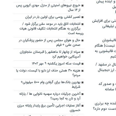
و آینده پیش
خروج نیرو‌های امنیتی از منزل مهدی کروبی پس
یل
از ۱۴ سال
تعمیر کشتی روسی برای اولین بار در ایران
تی برای افزایش
انتخابات اتاق باید در موعد مقرر برگزار شود /
تبلیغاتی
برگزاری به هنگام انتخابات تکلیف قانونی هیات
رییسه است
الیشویان
حال و هوای مجلس پس از حضور پزشکیان در
صحن علنی + فیلم
 نیست| هنگام
ت قالیشویی به
سپاه: از چابهار تا ماهشهر را قبرستان متجاوزان
نیم
آمریکایی خواهیم کرد
قیمت سکه امروز یکشنبه ۹ مهر ۱۴۰۲
ال در مشهد /
ارز دیجیتال
هزینه ۳۰ همتی حذف ارز دارو با کیست، دولت یا
مردم؟
بهترین بانک‌ها برای گرفتن وام ۵۰۰ میلیونی+
 و صدور کد
شرایط
 سامانه
آخرین جزئیات درباره سهمیه نانوایی ها / یارانه
آرد و نان به کجا رسید؟
ده چه برتری
آغاز عملیات اجرایی تأمین برق پایدار پایانه مرزی
ست دوم دارد؟
خسروی