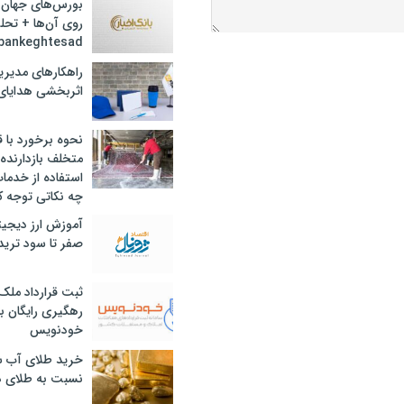
بورس‌های جهان 
روی آن‌ها + تحل
bankeghtesad
راهکارهای مدیری
اثربخشی هدایای 
نحوه برخورد با ق
متخلف بازدارنده
استفاده از خدما
چه نکاتی توجه ک
آموزش ارز دیجیت
صفر تا سود ترید 
ثبت قرارداد ملک
رهگیری رایگان با
خودنویس
خرید طلای آب ش
نسبت به طلای د