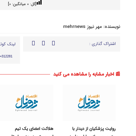
[کل:
0
میانگین:
0
]
نویسنده:
مهر نیوز mehrnews
اشتراک گذاری :
لینک کوتا
p=312281
📰 اخبار مشابه را مشاهده می کنید
روایت پزشکیان از دیدار با
هلاکت اعضای یک تیم