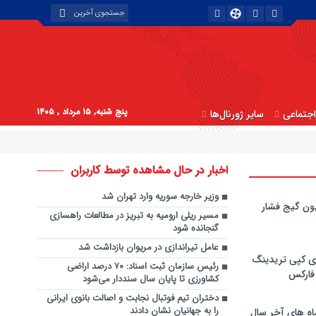
پنج شنبه, ۱۵ مرداد , ۱۴۰۵
جتماعی
سایر ژورنال‌ها
اخبار در حال مشاهده توسط کاربران
وزیر خارجه سوریه وارد تهران شد
ون گیج فشار
مسیر ریلی ارومیه به تبریز در مطالعات راهسازی
گنجانده شود
عامل تیراندازی در مریوان بازداشت شد
ی کپی‌ تریدینگ
رئیس سازمان ثبت اسناد: ۷۰ درصد اراضی
 فارکس
کشاورزی تا پایان سال سنددار می‌شود
دختران تیم فوتبال نجابت و اصالت بانوی ایرانی
را به جهانیان نشان دادند
اه های آخر سال