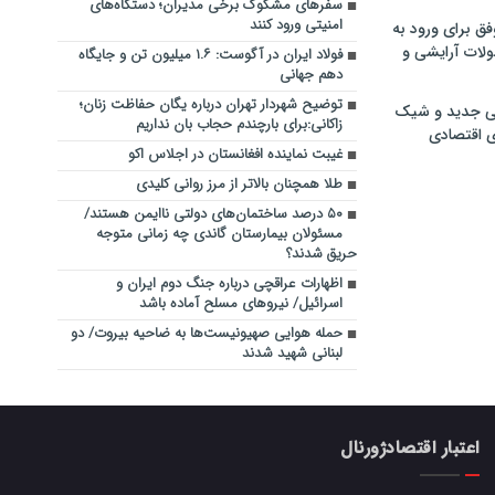
سفرهای مشکوک برخی مدیران؛ دستگاه‌های
امنیتی ورود کنند
فق برای ورود به
ولات آرایشی و
فولاد ایران در آگوست: ۱.۶ میلیون تن و جایگاه
دهم جهانی
توضیح شهردار تهران درباره یگان حفاظت زنان؛
ی جدید و شیک
زاکانی:‌برای بارچندم حجاب بان نداریم
ی اقتصادی
غیبت نماینده افغانستان در اجلاس اکو
طلا همچنان بالاتر از مرز روانی کلیدی
۵۰ درصد ساختمان‌های دولتی ناایمن هستند/
مسئولان بیمارستان گاندی چه زمانی متوجه
حریق شدند؟
اظهارات عراقچی درباره جنگ دوم ایران و
اسرائیل/ نیروهای مسلح آماده باشد
حمله هوایی صهیونیست‌ها به ضاحیه بیروت/ دو
لبنانی شهید شدند
اعتبار اقتصادژورنال