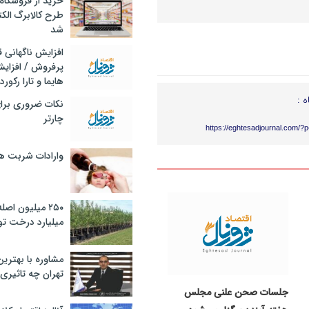
خرید از فروشگاه‌
طرح کالابرگ الک
شد
افزایش ناگهانی
پرفروش / افزایش
هایما و تارا رکورد
ه :
نکات ضروری برا
چارتر
https://eghtesadjournal.com/?
وارادات شربت 
۲۵۰ میلیون اص
میلیارد درخت تو
مشاوره با بهتری
تهران چه تاثیری 
جلسات صحن علنی مجلس