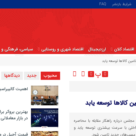
شرایط بازنشر
FAQ
اقتصاد کلان
ارزدیجیتال
اقتصاد شهری و روستایی
سیاسی، فرهنگی و ا
امین کالاها توسعه یابد
پ
محبوب
جدید
دیدگاهها
اهمیت کالیبراسی
ن کالاها توسعه یابد
بهترین بروکر برا
در بازار معاملاتی
جلس درباره راهکار مقابله با محاصره
داخلی با سرعت بیشتری توسعه یابد و
قیمت آجیل در م
از مسیرهای جدید تامین شود.