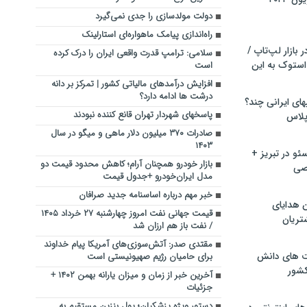
دولت مولدسازی را جدی نمی‌گیرد
راه‌اندازی پیامک ماهواره‌ای استارلینک
بازار لپ‌تاپ /
سلامی: ترامپ قدرت واقعی ایران را درک کرده
استوک به این
است
افزایش درآمدهای مالیاتی کشور | تمرکز بر دانه‌
درشت‌ ها ادامه دارد؟
ماشین لباسشویی‎های ایرانی چند؟
پاسخهای شهردار تهران قانع کننده نبودند
 پلاس
صادرات ۳۷۰ میلیون دلار ماهی و میگو در سال
۱۴۰۳
و در تبریز +
بازار خودرو همچنان آرام؛ کاهش محدود قیمت دو
صی
مدل ایران‌خودرو +جدول قیمت
خبر مهم درباره اساسنامه جدید صرافان
ن هدایای
قیمت جهانی نفت امروز چهارشنبه ۲۷ خرداد ۱۴۰۵
تریان
/ نفت باز هم ارزان شد
مقتدی صدر: آتش‌سوزی‌های آمریکا پیام خداوند
ت های دانش
برای حامیان رژیم صهیونیستی است
کشور
آخرین خبر از زمان و میزان یارانه بهمن ۱۴۰۲ +
جزئیات
دستور ویژه پزشکیان؛ پول بنزین مستقیم به