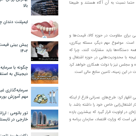
 حتما نسبت به آن آگاه هستند و طبیعتا
بالا
ایمپلنت دندان 
 برای مقاومت در حوزه کالا، قیمت‌ها و
 است. موضوع مهم دیگر، مسئله بیکاری،
پیش بینی قیمت ت
مه دستگاه‌ها باید مشارکت کنند، چرا که
۱۴۰۲
یجه با محدودیت‌هایی در حوزه اشتغال و
ه و مجلس نیز با دولت همکاری خواهد کرد
چگونه با سرمایه‌
 در این زمینه، تامین منابع مالی است.
دیجیتال به استق
سرمایه‌گذاری غ
مهم آموزش بور
 اظهار کرد: طرح‌های عمرانی فارغ از اینکه
ر اشتغال‌زایی خاص خود را داشته باشد. با
‌ای در اولویت قرار گیرد که بیشترین بازده
تور باتومی : ارزا
فی است که وزارت اقتصاد، سازمان برنامه و
خارجی در تابستان ۰۲
نکات خرید تلویزیون