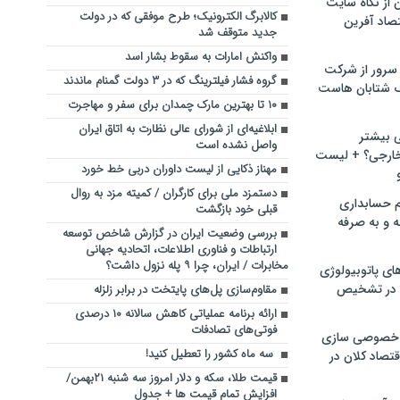
ن از نگاه سایت
کالابرگ الکترونیک؛ طرح موفقی که در دولت
صاد آفرین
جدید متوقف شد
واکنش امارات به سقوط بشار اسد
سرور از شرکت
گروه فشار فیلترینگ که در ۳ دولت گمنام ماندند
 شتابان هاست
۱۰ تا بهترین مارک چمدان برای سفر و مهاجرت
ابلاغیه‌ای از شورای عالی نظارت به اتاق ایران
ی بیشتر
واصل نشده است
خارجی؟ + لیست
مهناز ذکایی از لیست داوران دربی خط خورد
دستمزد ملی برای کارگران / کمیته مزد به روال
م حسابداری
قبلی خود بازگشت
ه و به صرفه
بررسی وضعیت ایران در گزارش شاخص توسعه
ارتباطات و فناوری اطلاعات، اتحادیه جهانی
مخابرات / ایران، چرا ۹ پله نزول داشت؟
ای پاتوبیولوژی
 در تشخیص
مقاوم‌سازی پل‌های پایتخت در برابر زلزله
ارائه برنامه عملیاتی کاهش سالانه ۱۰ درصدی
فوتی‌های تصادفات
خصوصی سازی
سه ماه کشور را تعطیل کنید!
تصاد کلان در
قیمت طلا، سکه و دلار امروز سه شنبه ۲۱بهمن/
افزایش تمام قیمت ها + جدول