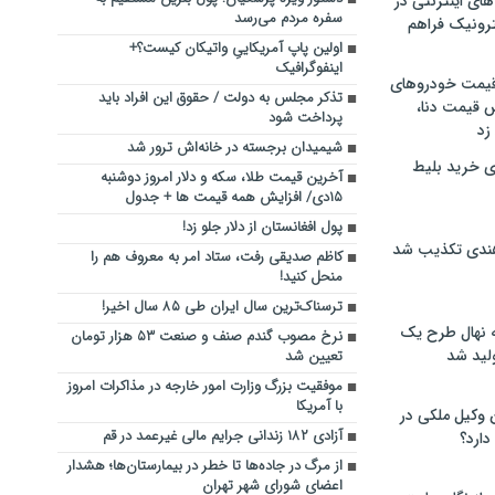
های اینترنتی در
سفره مردم می‌رسد
ترونیک فراهم
اولین پاپ آمریکاییِ واتیکان کیست؟+
اینفوگرافیک
 قیمت خودروهای
تذکر مجلس به دولت / حقوق این افراد باید
 قیمت دنا،
پرداخت شود
 زد
شیمیدان برجسته در خانه‌اش ترور شد
ی خرید بلیط
آخرین قیمت طلا، سکه و دلار امروز دوشنبه
۱۵دی/ افزایش همه قیمت ها + جدول
پول افغانستان از دلار جلو زد!
هندی تکذیب شد
کاظم صدیقی رفت، ستاد امر به معروف هم را
منحل کنید!
ترسناک‌ترین سال ایران طی ۸۵ سال اخیر!
له نهال طرح یک
نرخ مصوب گندم صنف و صنعت ۵۳ هزار تومان
لید شد
تعیین شد
موفقیت بزرگ وزارت امور خارجه در مذاکرات امروز
با آمریکا
ن وکیل ملکی در
آزادی ۱۸۲ زندانی جرایم مالی غیرعمد در قم
دارد؟
از مرگ در جاده‌ها تا خطر در بیمارستان‌ها؛ هشدار
اعضای شورای شهر تهران