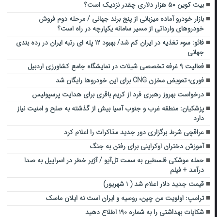
بیت کوین ۵۰ هزار دلاری چقدر نزدیک است؟
بازار خودرو آماده میزبانی از پنج برند جهانی / مرحله دوم فروش
خودروهای وارداتی از مسیر سامانه یکپارچه در راه است؟
فائو: سوء تغذیه در ایران کم شد/ بهبود ۱۲ پله ای رتبه ایران در رده بندی
جهانی
فعالیت ۹ غرفه تخصصی شیلات در نمایشگاه جامع کشاورزی اردبیل
فوری؛ تعویض مخزن CNG برای این خودروها رایگان شد
درخواست بهروز رهبری فرد از کریم باقری برای هدایت پرسپولیس
پزشکیان: منطقه غرب و جنوب آسیا بیش از گذشته به صلح و امنیت نیاز
دارد
عراقچی شرط برگزاری دور جدید مذاکرات را اعلام کرد
آموزش دختران اوکراینی برای رفتن به جنگ
حمله موشکی فلسطین به سمت تل‌آیو / آژیر خطر در اسراییل به صدا
درآمد + فیلم
قیمت جدید دلار اعلام شد ( ۱ شهریور)
ترامپ: اولویت من چین، روسیه و ایران است نه ایلان ماسک
شکایات بهداشتی را به شماره ۱۹۰ اطلاع دهید