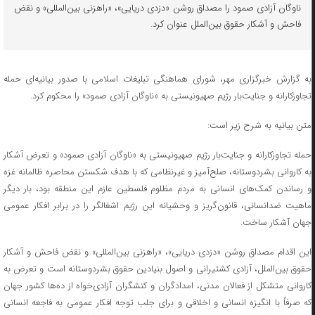
ناوگان آزادی صمود را مصداق روشن «دزدی دریایی»، «راهزنی بین‌المللی» و نقض
فاحش و آشکار حقوق بین‌الملل عنوان کرد.
به گزارش خبرگزاری مهر، شورای هماهنگی تبلیغات اسلامی با صدور بیانیه‌ای حمله
تجاوزکارانه و جنایت‌بار رژیم صهیونیستی به «ناوگان آزادی صمود» را محکوم کرد.
متن بیانیه به شرح زیر است:
حمله تجاوزکارانه و جنایت‌بار رژیم صهیونیستی به «ناوگان آزادی صمود» و تعرض آشکار
به کاروانی بشردوستانه، صلح‌آمیز و غیرنظامی که با هدف شکستن محاصره ظالمانه غزه
و رساندن کمک‌های انسانی به مردم مظلوم فلسطین عازم این منطقه بود، بار دیگر
ماهیت ضدانسانی، قانون‌گریز و وحشیانه این رژیم اشغالگر را در برابر افکار عمومی
جهان آشکار ساخت.
این اقدام مصداق روشن «دزدی دریایی»، «راهزنی بین‌المللی» و نقض فاحش و آشکار
حقوق بین‌الملل، آزادی کشتیرانی و اصول بنیادین حقوق بشردوستانه است و تعرض به
کاروانی متشکل از فعالان مدنی، امدادگران و کنشگران آزادی‌خواه از ده‌ها کشور جهان
که صرفاً با انگیزه انسانی و اخلاقی و برای جلب توجه افکار عمومی به فاجعه انسانی