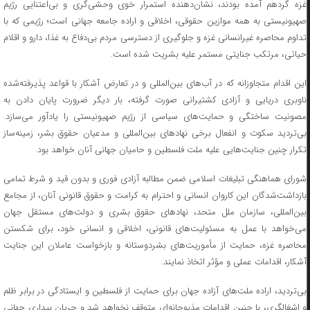
غزه گردهم آمده بودند، نشان‌دهنده استمرار خوی وحشی‌گری و بی‌اعتنایی رژیم
صهیونیستی به همه موازین حقوقی، اخلاقی و اراده جامعه جهانی است؛ رژیمی که با
تداوم محاصره غیرانسانی غزه و جلوگیری از دسترسی مردم بی‌دفاع به غذا، دارو و اقلام
حیاتی، مرتکب جنایتی مستمر علیه بشریت شده است.
این اقدام متجاوزانه که در آب‌های بین‌المللی و در تعارض آشکار با قواعد پذیرفته‌شده
ناوبری دریایی و آزادی کشتیرانی صورت گرفته، بار دیگر ضرورت پایان دادن به
مصونیت ساختگی و حمایت‌های سیاسی از رژیم صهیونیستی را یادآور می‌سازد.
بی‌تردید سکوت و انفعال برخی نهادهای بین‌المللی و مدعیان حقوق بشر، زمینه‌ساز
تکرار چنین جنایت‌هایی علیه ملت فلسطین و حامیان جهانی آنان خواهد بود.
شورای هماهنگی تبلیغات اسلامی ضمن مطالبه آزادی فوری و بدون قید و شرط تمامی
بازداشت‌شدگان این کاروان انسانی و احترام به کرامت و حقوق قانونی آنان، از مجامع
بین‌المللی، سازمان ملل متحد، نهادهای حقوق بشری و دولت‌های مستقل جهان
می‌خواهد با عمل به مسئولیت‌های قانونی، اخلاقی و انسانی خود، برای شکستن
محاصره غزه، حمایت از مأموریت‌های بشردوستانه و بازخواست عاملان این جنایت
آشکار، اقدامات عملی و مؤثر اتخاذ نمایند.
بی‌تردید، اراده ملت‌های آزاده جهان برای حمایت از فلسطین و ایستادگی در برابر ظلم
و اشغالگری، با چنین اقدامات مذبوحانه‌ای متوقف نخواهد شد و جریان بیداری جهانی