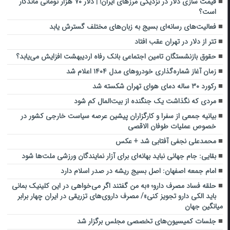
قیمت سازی دلار در نزدیکی مرزهای ایران! | دلار ۷۰ هزار تومانی ماندگار
است؟
فعالیت‌های رسانه‌ای بسیج به زبان‌های مختلف گسترش یابد
تتر از دلار در تهران عقب افتاد
حقوق بازنشستگان تامین اجتماعی بانک رفاه اردیبهشت افزایش می‌یابد؟
زمان آغاز شماره‌گذاری خودروهای مدل ۱۴۰۴ اعلام شد
رکورد ۳۰ ساله دمای هوای تهران شکسته شد
مردی که نگذاشت یک جنگنده از بیت‌المال کم شود
بیانیه جمعی از سفرا و کارگزاران پیشین عرصه سیاست خارجی کشور در
خصوص عملیات طوفان الاقصی
محمدعلی نجفی آفتابی شد + عکس
بقایی: جام جهانی نباید بهانه‌ای برای آزار نمایندگان ورزشی ملت‌ها شود
امام جمعه اصفهان: اصل بسیج ریشه در صدر اسلام دارد
حلقه فساد مصرف دارو؛ «به من گفتند اگر می‌خواهی در این کلینیک بمانی
باید الکی دارو تجویز کنی»/ مصرف داروی‌های تزریقی در ایران چهار برابر
میانگین جهان
جلسات کمیسیون‌های تخصصی مجلس برگزار شد