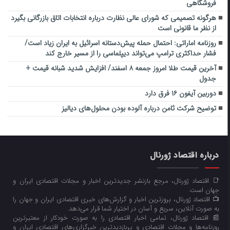
فروشگاهی
هرگونه تصمیمی که شورای عالی نظارت درباره انتخابات اتاق بازرگانی بگیرد
از نظر ما قانونی است
روزنامه اماراتی: احتمال حمله پیش‌دستانه اسرائیل به ایران زیاد است/
فشار حداکثری ترامپ می‌تواند دیپلماسی را از مسیر خارج کند
آخرین قیمت طلا امروز جمعه ۸ اسفند/ افزایش شدید شبانه قیمت +
جدول
دوربین آیفون ۱۶ فرق دارد
توضیح شرکت ثامن درباره آلوده بودن محلول‌های دیالیز
درباره اقتصاد ژورنال
📑 اقتصاد ژورنال، مرجع بازنشر جدیدترین اخبار و مجلات اقتصادی ایران و
جهان است.
📺 اقتصاد ژورنال، بروزترین اخبار و گزارش‌های خبری اقتصادی ایران و جهان را
به صورت آنلاین، سریع و آسان در اختیار شما قرار می‌‌دهد.
📰 اقتصاد ژورنال، تمامی اخبار اقتصادی را به صورت خودکار از معتبرترین
روزنامه‌ها و مجلات اقتصادی و پربازدیدترین خبرگزاری‌های اقتصادی ایران و