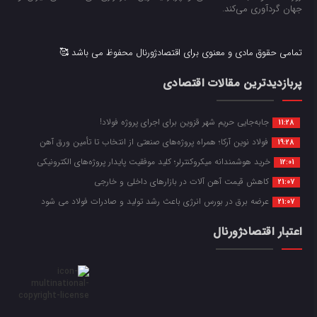
جهان گردآوری می‌کند.
تمامی حقوق مادی و معنوی برای اقتصادژورنال محفوظ می باشد 🥰
پربازدیدترین مقالات اقتصادی
جابه‌جایی حریم شهر قزوین برای اجرای پروژه فولاد!
11:28
فولاد نوین آرکا؛ همراه پروژه‌های صنعتی از انتخاب تا تأمین ورق آهن
19:28
خرید هوشمندانه میکروکنترلر؛ کلید موفقیت پایدار پروژه‌های الکترونیکی
12:01
کاهش قیمت آهن آلات در بازارهای داخلی و خارجی
21:07
عرضه برق در بورس انرژی باعث رشد تولید و صادرات فولاد می شود
21:07
اعتبار اقتصادژورنال