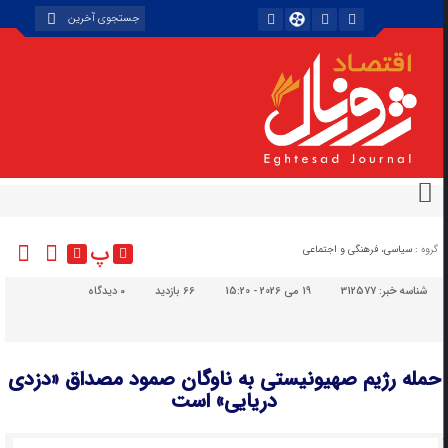
پ
گروه :
سیاسی، فرهنگی و اجتماعی
شناسه خبر:
312577
19 می 2026 - 15:20
66 بازدید
۰
دیدگاه
حمله رژیم صهیونیستی به ناوگان صمود مصداق «دزدی
دریایی» است