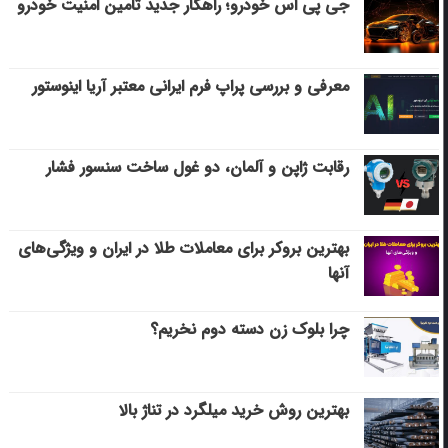
جی پی اس خودرو؛ راهکار جدید تامین امنیت خودرو
معرفی و بررسی پراپ فرم ایرانی معتبر آریا اینوستور
رقابت ژاپن و آلمان، دو غول ساخت سنسور فشار
بهترین بروکر برای معاملات طلا در ایران و ویژگی‌های
آنها
چرا بلوک زن دسته دوم نخریم؟
بهترین روش خرید میلگرد در تناژ بالا