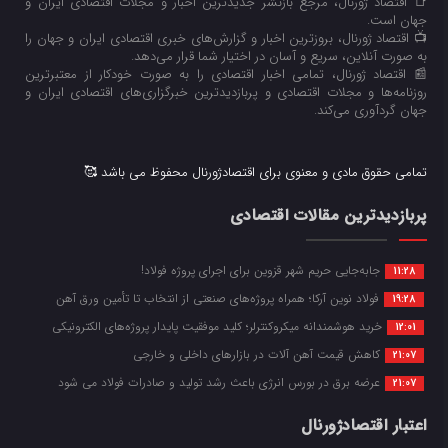
📑 اقتصاد ژورنال، مرجع بازنشر جدیدترین اخبار و مجلات اقتصادی ایران و
جهان است.
📺 اقتصاد ژورنال، بروزترین اخبار و گزارش‌های خبری اقتصادی ایران و جهان را
به صورت آنلاین، سریع و آسان در اختیار شما قرار می‌‌دهد.
📰 اقتصاد ژورنال، تمامی اخبار اقتصادی را به صورت خودکار از معتبرترین
روزنامه‌ها و مجلات اقتصادی و پربازدیدترین خبرگزاری‌های اقتصادی ایران و
جهان گردآوری می‌کند.
تمامی حقوق مادی و معنوی برای اقتصادژورنال محفوظ می باشد 🥰
پربازدیدترین مقالات اقتصادی
جابه‌جایی حریم شهر قزوین برای اجرای پروژه فولاد!
11:28
فولاد نوین آرکا؛ همراه پروژه‌های صنعتی از انتخاب تا تأمین ورق آهن
19:28
خرید هوشمندانه میکروکنترلر؛ کلید موفقیت پایدار پروژه‌های الکترونیکی
12:01
کاهش قیمت آهن آلات در بازارهای داخلی و خارجی
21:07
عرضه برق در بورس انرژی باعث رشد تولید و صادرات فولاد می شود
21:07
اعتبار اقتصادژورنال