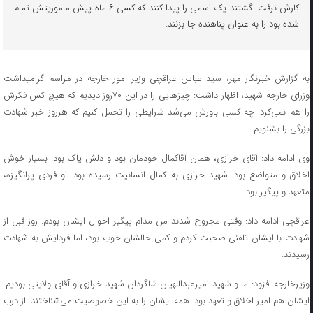
کارش نرفت. گشتند یک اسمی را پیدا کنند که کسی ۶ ماه پیش ماموریتش تمام
شده بود را به عنوان پناهنده جا بزنند.
به گزارش خبرنگار مهر، سید عباس عراقچی وزیر امور خارجه در مراسم گرامیداشت
وزرای خارجه شهید، اظهار داشت: ‌چیزهایی را در این ۷۰روز دیدیم که هیچ کس فکرش
را هم نمی‌کرد. چه کسی باورش می‌شد شرایطی را تحمل کنیم که هرروز خبر شهادت
بزرگی را بشنویم.
وی ادامه داد: آقای خرازی، همان آقاکمال خودمان بود و دلش پاک بود. بسیار خوش
اخلاق و متواضع بود. شهید خرازی به کمال انسانیت رسیده بود. او فردی پرانگیزه،
متعهد و پیگیر بود.
عراقچی ادامه داد: وقتی مجروح شدند من مدام پیگیر احوال ایشان بودم. روز قبل از
شهادت با ایشان تلفنی صحبت کردم و کمی حالشان خوب بود، اما فردایش به شهادت
رسیدند.
وزیرخارجه افزود: ما و شهید امیرعبداللهیان شاگردان شهید خرازی و آقای ولایتی بودیم.
ایشان هم امیر اخلاق و تعهد بود. همه ایشان را به این خصوصیت می‌شناختند. از درب