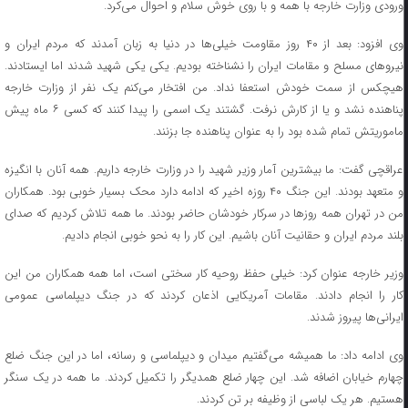
ورودی وزارت خارجه با همه و با روی خوش سلام و احوال می‌کرد.
وی افزود: بعد از ۴۰ روز مقاومت خیلی‌ها در دنیا به زبان آمدند که مردم ایران و
نیروهای مسلح و مقامات ایران را نشناخته بودیم. یکی یکی شهید شدند اما ایستادند.
هیچکس از سمت خودش استعفا نداد. من افتخار می‌کنم یک نفر از وزارت خارجه
پناهنده نشد و یا از کارش نرفت. گشتند یک اسمی را پیدا کنند که کسی ۶ ماه پیش
ماموریتش تمام شده بود را به عنوان پناهنده جا بزنند.
عراقچی گفت: ما بیشترین آمار وزیر شهید را در وزارت خارجه داریم. همه آنان با انگیزه
و متعهد بودند. این جنگ ۴۰ روزه اخیر که ادامه دارد محک بسیار خوبی بود. همکاران
من در تهران همه روزها در سرکار خودشان حاضر بودند. ما همه تلاش کردیم که صدای
بلند مردم ایران و حقانیت آنان باشیم. این کار را به نحو خوبی انجام دادیم.
وزیر خارجه عنوان کرد: خیلی حفظ روحیه کار سختی است، اما همه همکاران من این
کار را انجام دادند. مقامات آمریکایی اذعان کردند که در جنگ دیپلماسی عمومی
ایرانی‌ها پیروز شدند.
وی ادامه داد: ما همیشه می‌گفتیم میدان و دیپلماسی و رسانه، اما در این جنگ ضلع
چهارم خیابان اضافه شد. این چهار ضلع همدیگر را تکمیل کردند. ما همه در یک سنگر
هستیم. هر یک لباسی از وظیفه بر تن کردند.