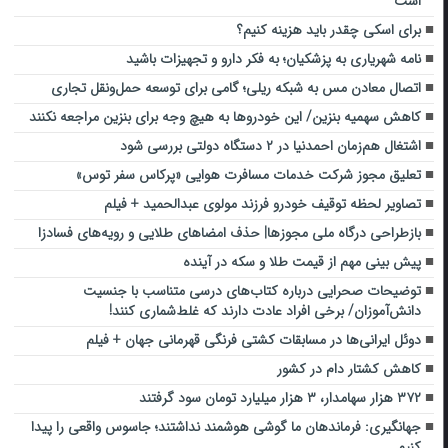
است
برای اسکی چقدر باید هزینه کنیم؟
نامه شهریاری به پزشکیان؛ به فکر دارو و تجهیزات باشید
اتصال معادن مس به شبکه ریلی؛ گامی برای توسعه حمل‌ونقل تجاری
کاهش سهمیه بنزین/ این خودرو‌ها به هیچ وجه برای بنزین مراجعه نکنند
اشتغال هم‌زمان احمدنیا در ۲ دستگاه دولتی بررسی شود
تعلیق مجوز شرکت خدمات مسافرت هوایی «پرکاس سفر توس»
تصاویر لحظه توقیف خودرو فرزند مولوی عبدالحمید + فیلم
بازطراحی درگاه ملی مجوزها| حذف امضاهای طلایی و رویه‌های فسادزا
پیش بینی مهم از قیمت طلا و سکه در آینده
توضیحات صحرایی درباره کتاب‌های درسی متناسب با جنسیت
دانش‌آموزان/ برخی افراد عادت دارند که غلط‌شماری کنند!
دوئل ایرانی‌ها در مسابقات کشتی فرنگی قهرمانی جهان + فیلم
کاهش کشتار دام در کشور
۳۷۲ هزار سهامدار، ۳ هزار میلیارد تومان سود گرفتند
جهانگیری: فرماندهان ما گوشی هوشمند نداشتند؛ جاسوس واقعی را پیدا
کنیم