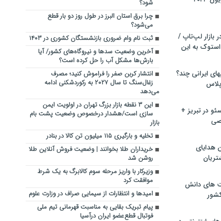
شود؟
چرا برق استان البرز در طول روز دو بار قطع
می‌شود؟
بازار لپ‌تاپ /
ثبت نام وام ضروری بازنشستگان کشوری در ۱۴۰۳
استوک به این
آخرین وضعیت سد‌ها و نیروگاه‌های کشور/ آیا
بارش‌ها مشکل آب را حل کرده است؟
ماشین لباسشویی‎های ایرانی چند؟
انتشار کربن صفر را فراموش کنید؛ مصرف
زغال‌سنگ تا سال ۲۰۲۷ به رکوردشکنی ادامه
 پلاس
می‌دهد
این ۳ نقطه بازار بزرگ تهران در اولویت ایمن
و در تبریز +
سازی است/هشدار درخصوص وضعیت پشت بام
صی
بازار
تخلیه‌ و بارگیری ۱۱۵ میلیون تن کالا در بنادر
ن هدایای
خریداران طلا بخوانند | وضعیت فروش آنلاین طلا
تریان
روشن شد
وزیرکار با واریز مرحله سوم کالابرگ به یک شرط
موافقت کرد
ت های دانش
امیدها و انتظارات از سیمایی صراف در وزارت علوم
کشور
پیام تبریک بقایی به مناسبت قهرمانی تیم ملی
فوتبال قطع‌عضو ایران درآسیا