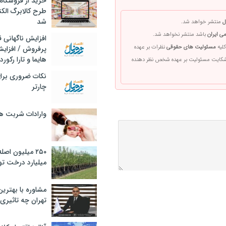
خرید از فروشگاه‌
طرح کالابرگ الک
شد
ل
منتشر خواهد شد.
ی ایران
باشد منتشر نخواهد شد.
افزایش ناگهانی
کلیه
مسئولیت های حقوقی
نظرات بر عهده
پرفروش / افزایش
هایما و تارا رکورد
 شکایت مسئولیت بر عهده شخص نظر دهنده
نکات ضروری برا
چارتر
وارادات شربت 
۲۵۰ میلیون اص
میلیارد درخت تو
مشاوره با بهتری
تهران چه تاثیری 