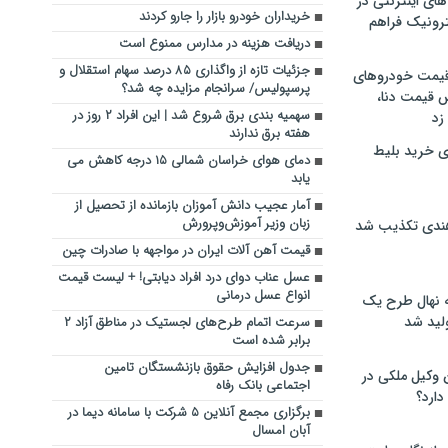
های اینترنتی در
خریداران خودرو بازار را جارو کردند
ترونیک فراهم
دریافت هزینه در مدارس ممنوع است
جزئیات تازه از واگذاری ۸۵ درصد سهام استقلال و
 قیمت خودروهای
پرسپولیس/ سرانجام مزایده چه شد؟
 قیمت دنا،
سهمیه بندی برق شروع شد |‌ این افراد ۲ روز در
 زد
هفته برق ندارند
ی خرید بلیط
دمای هوای خراسان شمالی ۱۵ درجه کاهش می
یابد
آمار عجیب دانش آموزان بازمانده از تحصیل از
زبان وزیر آموزش‌وپرورش
هندی تکذیب شد
قیمت آهن آلات ایران در مواجهه با صادرات چین
عسل عناب دوای درد افراد دیابتی! + لیست قیمت
انواع عسل درمانی
له نهال طرح یک
لید شد
سرعت اتمام طرح‌های لجستیک در مناطق آزاد ۲
برابر شده است
جدول افزایش حقوق بازنشستگان تامین
ن وکیل ملکی در
اجتماعی بانک رفاه
دارد؟
برگزاری مجمع آنلاین ۵ شرکت با سامانه دیما در
آبان امسال