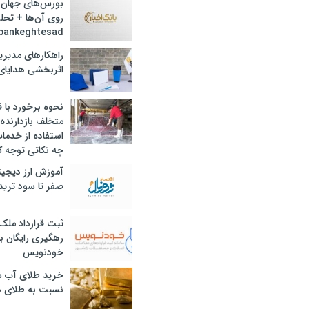
بورس‌های جهان 
روی آن‌ها + تحل
bankeghtesad
راهکارهای مدیری
اثربخشی هدایای 
نحوه برخورد با ق
متخلف بازدارنده
استفاده از خدما
چه نکاتی توجه ک
آموزش ارز دیجیت
صفر تا سود ترید 
ثبت قرارداد ملک
رهگیری رایگان با
خودنویس
خرید طلای آب ش
نسبت به طلای د