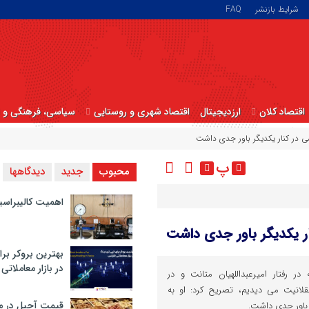
شرایط بازنشر
FAQ
اقتصاد کلان
ارزدیجیتال
اقتصاد شهری و روستایی
سیاسی، فرهنگی و ا
سی در کنار یکدیگر باور جدی داشت
پ
محبوب
جدید
دیدگاهها
اهمیت کالیبراسی
ار یکدیگر باور جدی داشت
بهترین بروکر برا
در بازار معاملاتی
در رفتار امیرعبداللهیان متانت و در
انیت می دیدیم، تصریح کرد: او به
قیمت آجیل در م
 باور جدی داشت.