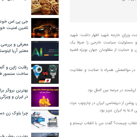
جی پی اس خودرو
تامین امنیت خود
اشت وزرای خارجه شهید اظهار داشت: شهید
 او مسئولیت سیاست خارجی را صرفا یک
معرفی و بررسی پ
ن و حمایت از مظلومان جهان بویژه قضیه
معتبر آریا اینوست
رقابت ژاپن و آلم
ت و در مواضعش همراه با صلابت و عقلانیت
ساخت سنسور فش
زشمند در عرصه بین الملل بود.
بهترین بروکر برا
در ایران و ویژگی‌
ری روشن از دیپلماسی ایران در چارچوب عزت
عا به ایران عزیز بود.
چرا بلوک زن دس
ه انقلاب چیست؟ گفت من با انقلاب نیستم و
بهترین روش خرید