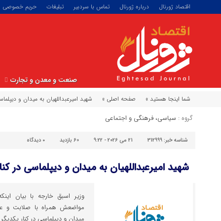
اقتصاد ژورنال
درباره ژورنال
تماس با سردبیر
تبلیغات
حریم خصوصی
صنعت و معدن و تجارت
شما اینجا هستید »
صفحه اصلی »
شهید امیرعبداللهیان به میدان و دیپلما
گروه :
سیاسی، فرهنگی و اجتماعی
شناسه خبر:
312999
21 می 2026 - 9:22
60 بازدید
۰
دیدگاه
شهید امیرعبداللهیان به میدان و دیپلماسی در کن
وزیر اسبق خارجه با بیان اینکه 
مواضعش همراه با صلابت و عقل
میدان و دیپلماسی در کنار یکدیگر