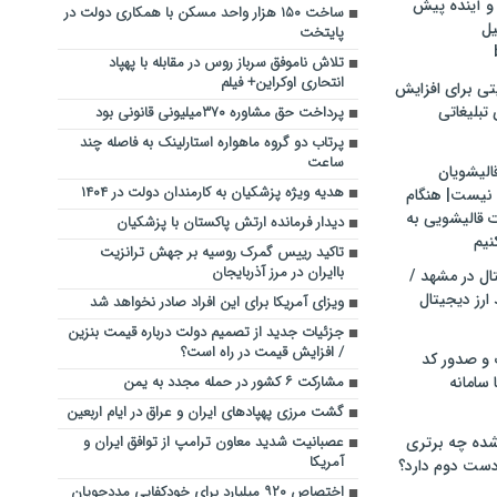
و آینده پیش
ساخت ۱۵۰ هزار واحد مسکن با همکاری دولت در
یل
پایتخت
تلاش ناموفق سرباز روس در مقابله با پهپاد
انتحاری اوکراین+ فیلم
تی برای افزایش
تبلیغاتی
پرداخت حق‌ مشاوره ۳۷۰میلیونی قانونی بود
پرتاب دو گروه ماهواره استارلینک به فاصله چند
ساعت
الیشویان
هدیه ویژه پزشکیان به کارمندان دولت در ۱۴۰۴
 نیست| هنگام
ت قالیشویی به
دیدار فرمانده ارتش پاکستان با پزشکیان
نیم
تاکید رییس گمرک روسیه بر جهش ترانزیت
باایران در مرز آذربایجان
ال در مشهد /
ارز دیجیتال
ویزای آمریکا برای این افراد صادر نخواهد شد
جزئیات جدید از تصمیم دولت درباره قیمت بنزین
/ افزایش قیمت در راه است؟
 و صدور کد
 سامانه
مشارکت ۶ کشور در حمله مجدد به یمن
گشت مرزی پهپادهای ایران و عراق در ایام اربعین
ده چه برتری
عصبانیت شدید معاون ترامپ از توافق ایران و
آمریکا
ست دوم دارد؟
اختصاص ۹۲۰ میلیارد برای خودکفایی مددجویان