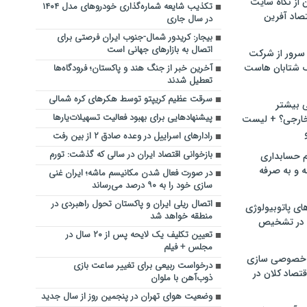
ن از نگاه سایت
تکذیب شایعه شماره‌گذاری خودروهای مدل ۱۴۰۴
صاد آفرین
در سال جاری
بیجار: کریدور شمال-جنوب ایران فرصتی برای
اتصال به بازارهای جهانی است
سرور از شرکت
 شتابان هاست
آخرین خبر از جنگ هند و پاکستان؛ فرودگاه‌ها
تعطیل شدند
سرقت عظیم کریپتو توسط هکرهای کره شمالی
ی بیشتر
پیشنهادهایی برای بهبود فعالیت تسهیلات‌یارها
خارجی؟ + لیست
رادارهای اسراییل در وعده صادق ۲ از بین رفت
بازخوانی اقتصاد ایران در سالی که گذشت: تورم
م حسابداری
ه و به صرفه
در صورت فعال شدن مکانیسم ماشه؛ ایران غنی
سازی خود را به ۹۰ درصد می‌رساند
اتصال ریلی ایران و پاکستان تحول راهبردی در
ای پاتوبیولوژی
منطقه خواهد شد
 در تشخیص
تعیین تکلیف یک لایحه پس از ۲۰ سال در
مجلس + فیلم
خصوصی سازی
درخواست ربیعی برای تغییر ساعت بازی
تصاد کلان در
ذوب‌آهن با ملوان
وضعیت هوای تهران در پنجمین روز از سال جدید