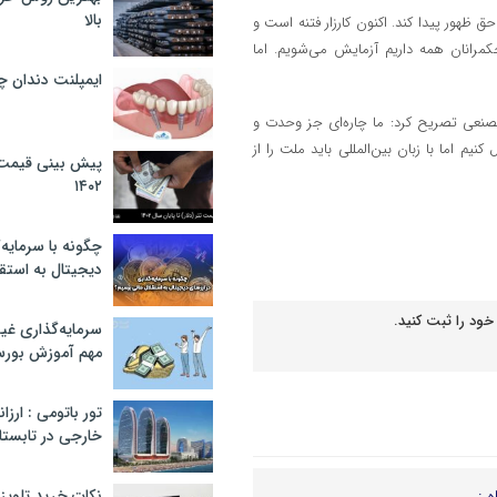
بالا
 ظهور پیدا کند. اکنون کارزار فتنه است و
مرانان همه داریم آزمایش می‌شویم. اما
ایمپلنت دندان 
تصنعی تصریح کرد: ما چاره‌ای جز وحدت و
م اما با زبان بین‌المللی باید ملت را از
پیش بینی قیمت ت
۱۴۰۲
چگونه با سرمایه‌
دیجیتال به استق
خود را ثبت کنید.
سرمایه‌گذاری غ
مهم آموزش بور
تور باتومی : ارزا
خارجی در تابستان ۰۲
ه :
نکات خرید تلویزیون