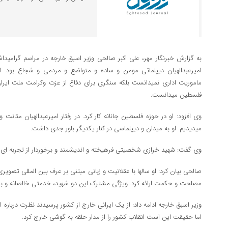
به گزارش خبرنگار مهر، علی اکبر صالحی وزیر اسبق خارجه در مراسم گرامید
امیرعبدالهیان دیپلماتی مومن و ساده و متواضع و مردمی و شجاع بود.
ماموریت اداری نمیدانست بلکه سنگری برای دفاع از عزت وکرامت ملت ایرا
فلسطین میدانست.
وی افزود: او در حوزه فلسطین جانانه کار کرد. در رفتار امیرعبدالهیان متان
میدیدیم. او به میدان و دیپلماسی در کنار یکدیگر باور جدی داشت.
وی گفت: شهید خرازی شخصیتی فرهیخته و اندیشمند و برخوردار از تجربه ای ار
صالحی بیان کرد: او سالها با عقلانیت و زبانی مبتنی بر عرف بین المللی تصوی
مصلحت و حکمت ارائه کرد. ویژگی مشترک این دو شهید، خدمتی خالصانه و بی اد
وزیر اسبق خارجه ادامه داد: از یک ایرانی خارج از کشور پرسیدند نظرت دربار
اما حقیقت این است انقلاب کشور را از مدار حلقه به گوشی خارج کرد.