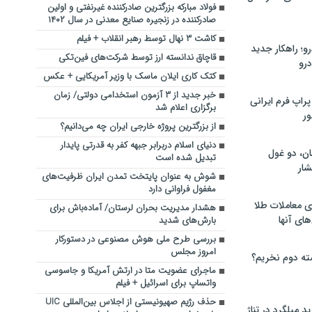
فولاد مبارکه بزرگترین صادرکننده غیرنفتی و اولین
صادرکننده در زنجیره صنایع معدنی در سال ۱۴۰۲
کاشت ۳ نهال توسط رهبر انقلاب + فیلم
؛ راهکار جدید
قاچاق ندانسته ارز توسط شرکت‌های فین‌تکی
رو
کتک کاری ایلان ماسک با وزیر آمریکایی + عکس
خبر جدید از ۳ آزمون استخدامی دولتی/ زمان
راپ فرم ایرانی
برگزاری اعلام شد
ور
از بزرگترین پروژه خارجی ایران چه می‌دانیم؟
دنیای اسلام دربرابر جبهه کفر به قدرتی پایدار
ان، دو غول
تبدیل شده است
ار
شوش به عنوان پایتخت تمدن ایران ظرفیت‌های
مغفول فراوانی دارد
ی معاملات طلا
هشدار مدیریت بحران لرستان/ آماده‌باش برای
های آنها
بارش‌های شدید
بررسی طرح ملی هوش مصنوعی در دستورکار
امروز مجلس
ته دوم نخریم؟
ماجرای عضویت متا در ارتش آمریکا و جاسوسی
واتساپ برای اسرائیل + فیلم
حذف رژیم صهیونیستی از اجلاس بین‌المللی UIC
 میلگرد در تناژ