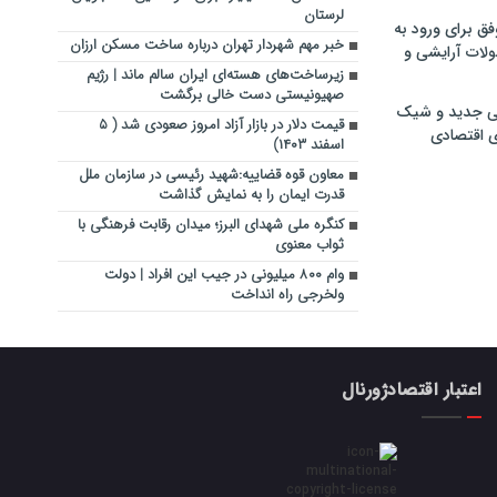
لرستان
فق برای ورود به
خبر مهم شهردار تهران درباره ساخت مسکن ارزان
ولات آرایشی و
زیرساخت‌های هسته‌ای ایران سالم ماند | رژیم
صهیونیستی دست خالی برگشت
ی جدید و شیک
قیمت دلار در بازار آزاد امروز صعودی شد ( ۵
ی اقتصادی
اسفند ۱۴۰۳)
معاون قوه قضاییه:شهید رئیسی در سازمان ملل
قدرت ایمان را به نمایش گذاشت
کنگره ملی شهدای البرز؛ میدان رقابت فرهنگی با
ثواب معنوی
وام ۸۰۰ میلیونی در جیب این افراد | دولت
ولخرجی راه انداخت
اعتبار اقتصادژورنال