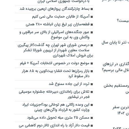
با درخواست جمهوری اسلامی ایران
بساط چارترکنندگان پروازهای اربعین برچیده شد
آمریکا: از طالبان حمایت مالی نمی کنیم
چیست؟
قطعه‌سازان زیر تیغ زیان انباشته ۲۸۰ همتی
عبور جنگنده‌های اسرائیلی از بالای سر عراقچی و
واکنش وی به این موضوع
تر تا پایان سال
درصحن شورای شهر تهران چه گذشت؟؛از پیگیری
سلامت معاون شهردار از تریبون شوراتا تشکر
برای فروش املاک شهرداری
موضع دولت در خصوص انتخابات آمریکا + فیلم
گذاری در ارزهای
لال مالی برسیم؟
بازار رمزارزها تحت فشار؛ بیت‌کوین به ۸۵ هزار
دلار سقوط کرد
تردد از این جاده ممنوع شد
یرمستقیم بخش
س
تلاش برای راه‌اندازی دبیرخانه جشنواره موسیقی
فجر در نیشابور
این وعده زاکانی هم توخالی بود؟؛جزییات ایراد
نترین سفر
وزارت کشور به قرارداد واگن‌های چینی
۱۴
مسکن ۲۵ متری مبله تحویل داده می‌شود
قیمت دلار آزاد با راه اندازی تالار دوم کاهشی می
 ۲۰۲۳