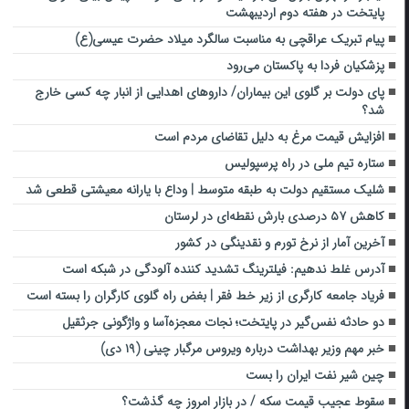
پایتخت در هفته دوم اردیبهشت
پیام تبریک عراقچی به مناسبت سالگرد میلاد حضرت عیسی(ع)
پزشکیان فردا به پاکستان می‌رود
پای دولت بر گلوی این بیماران/ داروهای اهدایی از انبار چه کسی خارج
شد؟
افزایش قیمت مرغ به دلیل تقاضای مردم است
ستاره تیم ملی در راه پرسپولیس
شلیک مستقیم دولت به طبقه متوسط | وداع با یارانه معیشتی قطعی شد
کاهش ۵۷ درصدی بارش نقطه‌ای در لرستان‌
آخرین آمار از نرخ تورم و نقدینگی در کشور
آدرس غلط ندهیم: فیلترینگ تشدید کننده آلودگی در شبکه است
فریاد جامعه کارگری از زیر خط فقر | بغض راه گلوی کارگران را بسته است
دو حادثه نفس‌گیر در پایتخت؛ نجات معجزه‌آسا و واژگونی جرثقیل
خبر مهم وزیر بهداشت درباره ویروس مرگبار چینی (۱۹ دی)
چین شیر نفت ایران را بست
سقوط عجیب قیمت سکه / در بازار امروز چه گذشت؟