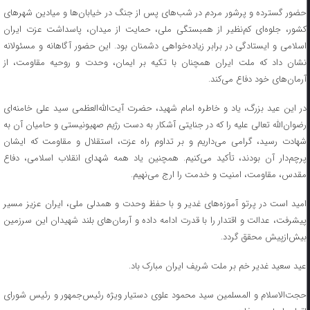
حضور گسترده و پرشور مردم در شب‌های پس از جنگ در خیابان‌ها و میادین شهرهای
کشور، جلوه‌ای کم‌نظیر از همبستگی ملی، حمایت از میدان، پاسداشت عزت ایران
اسلامی و ایستادگی در برابر زیاده‌خواهی دشمنان بود. این حضور آگاهانه و مسئولانه
نشان داد که ملت ایران همچنان با تکیه بر ایمان، وحدت و روحیه مقاومت، از
آرمان‌های خود دفاع می‌کند.
️در این عید بزرگ، یاد و خاطره امام شهید، حضرت آیت‌الله‌العظمی سید علی خامنه‌ای
رضوان‌الله تعالی علیه را که در جنایتی آشکار به دست رژیم صهیونیستی و حامیان آن به
شهادت رسید، گرامی می‌داریم و بر تداوم راه عزت، استقلال و مقاومت که ایشان
پرچم‌دار آن بودند، تأکید می‌کنیم. همچنین یاد همه شهدای انقلاب اسلامی، دفاع
مقدس، مقاومت، امنیت و خدمت را ارج می‌نهیم.
امید است در پرتو آموزه‌های غدیر و با حفظ وحدت و همدلی ملی، ایران عزیز مسیر
پیشرفت، عدالت و اقتدار را با قدرت ادامه داده و آرمان‌های بلند شهیدان این سرزمین
بیش‌ازپیش محقق گردد.
عید سعید غدیر خم بر ملت شریف ایران مبارک باد.
حجت‌الاسلام‌ و المسلمین سید محمود علوی دستیار ویژه رئیس‌جمهور و رئیس شورای