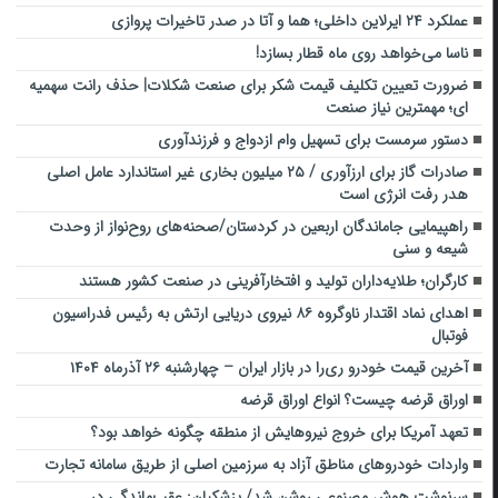
عملکرد ۲۴ ایرلاین داخلی؛ هما و آتا در صدر تاخیرات پروازی
ناسا می‌خواهد روی ماه قطار بسازد!
ضرورت تعیین تکلیف قیمت شکر برای صنعت شکلات| حذف رانت سهمیه
ای؛ مهمترین نیاز صنعت
دستور سرمست برای تسهیل وام ازدواج و فرزندآوری
صادرات گاز برای ارزآوری / ۲۵ میلیون بخاری غیر استاندارد عامل اصلی
هدر رفت انرژی است
راهپیمایی جاماندگان اربعین در کردستان/صحنه‌های روح‌نواز از وحدت
شیعه و سنی
کارگران؛ طلایه‌داران تولید و افتخارآفرینی در صنعت کشور هستند
اهدای نماد اقتدار ناوگروه ۸۶ نیروی دریایی ارتش به رئیس فدراسیون
فوتبال
آخرین قیمت خودرو ری‌را در بازار ایران – چهارشنبه ۲۶ آذرماه ۱۴۰۴
اوراق قرضه چیست؟ انواع اوراق قرضه
تعهد آمریکا برای خروج نیروهایش از منطقه چگونه خواهد بود؟
واردات خودروهای مناطق آزاد به سرزمین اصلی از طریق سامانه تجارت
سرنوشت هوش مصنوعی روشن شد/ پزشکیان: عقب‌ماندگی در