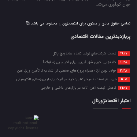
جهان گردآوری می‌کند.
تمامی حقوق مادی و معنوی برای اقتصادژورنال محفوظ می باشد 🥰
پربازدیدترین مقالات اقتصادی
لیست شرکت‌های تولید کننده ساندویچ پانل
19:27
جابه‌جایی حریم شهر قزوین برای اجرای پروژه فولاد!
11:28
فولاد نوین آرکا؛ همراه پروژه‌های صنعتی از انتخاب تا تأمین ورق آهن
19:28
خرید هوشمندانه میکروکنترلر؛ کلید موفقیت پایدار پروژه‌های الکترونیکی
12:01
کاهش قیمت آهن آلات در بازارهای داخلی و خارجی
21:07
اعتبار اقتصادژورنال