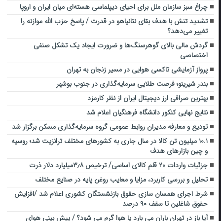
چراغ سبز سازمان ملل برای احیای دیپلماسی هسته‌ای میان ایران و اروپا
تشدید تنش با هدف بقای نتانیاهو در قدرت / پاسخ حزب الله موازنه را
تغییر می‌دهد؟
گردش مالی بالای گوهرسنگ‌ها و ضرورت ایجاد یک تشکل صنفی
اختصاصی
پرواز آزمایشی تاکسی هوایی در مسیر زنجان به تهران
بندر شیرینو؛ فرصت طلایی سرمایه‌گذاری در جنوب بوشهر
بهترین صرافی ارز دیجیتال ایران از نظر کارمزد
نتایج نهایی کنکور دانشگاه فرهنگیان اعلام شد
تودیع و معارفه مدیران روابط عمومی گروه سرمایه‌گذاری مسکن برگزار شد
۱۰.۱ میلیون تن کالا در سال جاری به کشورهای مختلف ترانزیت شد؛ روسیه
و چین بازارهای هدف
جزئیات واردات ۲۰ قلم کالای اساسی/ ترخیص ۳٫۸میلیارد دلار ذرت
تحلیل و بررسی کاربرد، مزایا و معایب روغن پایه در صنایع مختلف
شرط اجرای همسان سازی حقوق بازنشستگان کشوری اعلام شد /افزایش
حقوق شاغلین تا سقف ۹۰ درصد
آیا باز در تهران باران می بارد یا هوا گرم می شود؟ / پیش بینی هوای