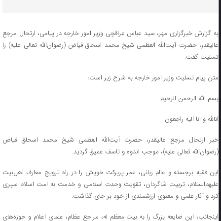
به گزارش خبرگزاری مهر، سید عباس عراقچی وزیر امور خارجه در پیامی، ارتحال مرجع
عالیقدر، حضرت آیت‌الله العظمی شیخ محمد اسحاق فیاض (رضوان‌الله تعالی علیه) را
تسلیت گفت.
متن پیام تسلیت وزیر امور خارجه به شرح زیر است:
بسم الله الرحمن الرحیم
انالله و انا الیه راجعون
خبر ارتحال مرجع عالیقدر، حضرت آیت‌الله العظمی شیخ محمد اسحاق فیاض
(رضوان‌الله تعالی علیه)، موجب اندوه و تاسف عمیق گردید.
این فقیه برجسته و عالم ربانی، عمر پربرکت خویش را در راه ترویج معارف اهل‌بیت
علیهم‌السلام، تربیت شاگردان، تقویت وحدت اسلامی و خدمت به امت اسلام سپری
کرد و آثار علمی و معنوی ارزشمندی از خود بر جای گذاشت.
اینجانب، این ضایعه بزرگ را به بیت معظم له، مراجع عظام، علمای اعلام و حوزه‌های