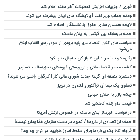
فوری / جزییات افزایش تعطیلات آخر هفته اعلام شد
وعده جذاب وزیر نفت | پالایشگاه های ایران پیشرفته می شوند
لایحه همسان سازی حقوق بازنشستگان اصلاح شد
حمله بی‌سابقه بیل گیتس به ایلان ماسک
سیاست‌های کلان اقتصاد دریا پایه بزودی از سوی رهبر انقلاب ابلاغ
می‌شود
رئال‌مادرید با خرید این ۳ بازیکن جنجال به پا کرد!
کشف‌ محمولهٔ تسلیحاتی و تروریستی گروه‌های تجزیه‌طلب+تصاویر
دستمزد منطقه ای گزینه جدید شورای عالی کار | کارگران راضی می شوند؟
تساوی یک نیمه‌ای تراکتور و التعاون در تبریز
چشم بازار به طلای جهانی
قیمت دام زنده کاهشی شد
درخواست خبرساز ایلان ماسک در خصوص ارتش آمریکا
حذف ارز تعدادی از داروها / کمبود در دست سازمان غذا ودارو نیست!
فرجام تلخ یک پرواز؛ ماجرای سقوط امروز هواپیما در کرج چه بود؟
دانش‌بنیان‌ها از ابتدای سال چقدر تسهیلات گرفتند؟