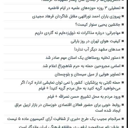
تعطیلی ۳ روزه حوزه‌های علمیه در ایام فاطمیه
پیروزی یاران احمد نوراللهی مقابل شاگردان فرهاد مجیدی
جانشین یحیی سنوار کیست؟
مهاجرانی: درباره مذاکرات نه ذوق‌زده‌ایم نه گاردی داریم
کیفیت هوای تهران در روز بارانی
سدهای مشهد دیگر آب ندارد!
دستور تخلیه روستاهای یک استان مهم صادر شد
اسامی مجروحین حمله به حرم شاهچراغ اعلام شد
تصاویر هوایی از سیل سیستان و بلوچستان
حمله ثابتی به پزشکیان: کشور را نمی توان نمایشی اداره کرد/ اگر
می‌خواهید گریه کنید به حال مردم گریه کنید! + فیلم
ورود مردم به محل تشییع حسن نصرالله + فیلم
روابط خوبی برای حضور فعالان اقتصادی خوزستان در بازار اربیل عراق
ایجاد شده است
سرانجام عجیب یک طرح ؛خبری از شفافیت آرای کمیسیون ماده ۵ نیست
عارف: نام عبدالمجید ارفعی در حافظه فرهنگی ایران ماندگار است