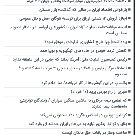
WMC ۲۵۰EV:عجیب‌ترین موتورسیکلت واقعی جهان؟! + فیلم
بازخوانی اقتصاد ایران در سالی که گذشت؛ بازار مسکن
اجازه فروش ۱۲ همتی اوراق برای توسعه ناوگان حمل و نقل عمومی
لایحه موافقت‌نامه تجارت آزاد ایران با کشورهای اوراسیا در انتظار تصویب
مجلس است
یادداشت| چرا طرح کشاورزی قراردادی موفق نبود؟
کاهش تردد خودرو در جاده‌های کهگیلویه و بویراحمد
رئیس کمیسیون امنیت ملی: آمریکا بداند که جایی در این منطقه ندارد
تصادف مرگبار پارس و ۴۰۵ در محور یامچی – مرند با سه کشته و ۶
مصدوم
واتساپ در این گوشی‌ها از کار می‌افتد/ متا اعلام کرد
سبزی از رخ بورس پرید (۱۰ خرداد)
کم لطفی بیمه مرکزی به ماشین سنگین سواران / رانندگان ترانزیتی
ماه‌هاست بیمه ندارند
کرملین: پوتین در اجلاس «گروه ۲۰» سخنرانی نمی‌کند
بقایی: توافق زنگزور نباید به مرزهای ایران خدشه ای وارد کند
ساخت وساز در باغات حق مالکان نیست