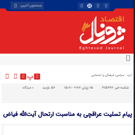
پ
گروه :
سیاسی، فرهنگی و اجتماعی
شناسه خبر:
315436
05 ژوئن 2026 - 15:21
56 بازدید
۰
دیدگاه
پیام تسلیت عراقچی به مناسبت ارتحال آیت‌الله فیاض