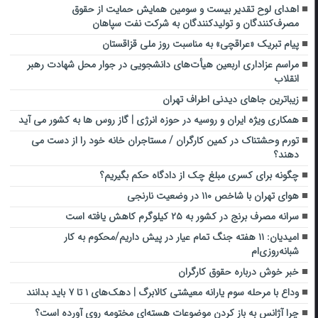
اهدای لوح تقدیر بیست و سومین همایش حمایت از حقوق
مصرف‌کنندگان و تولیدکنندگان به شرکت نفت سپاهان
پیام تبریک «عراقچی» به مناسبت روز ملی قزاقستان
مراسم عزاداری اربعین هیأت‌های دانشجویی در جوار محل شهادت رهبر
انقلاب
زیباترین جاهای دیدنی اطراف تهران
همکاری ویژه ایران و روسیه در حوزه انرژی | گاز روس ها به کشور می آید
تورم وحشتناک در کمین کارگران / مستاجران خانه خود را از دست می
دهند؟
چگونه برای کسری مبلغ چک از دادگاه حکم بگیریم؟
هوای تهران با شاخص ۱۱۰ در وضعیت نارنجی
سرانه مصرف برنج در کشور به ۲۵ کیلوگرم کاهش یافته است
امیدیان: ۱۱ هفته جنگ تمام عیار در پیش داریم/محکوم به کار
شبانه‌روزی‌ام
خبر خوش درباره حقوق کارگران
وداع با مرحله سوم یارانه معیشتی کالابرگ | دهک‌های ۱ تا ۷ باید بدانند
چرا آژانس به باز کردن موضوعات هسته‌ای مختومه روی آورده است؟