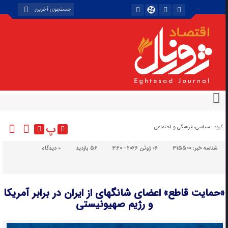
پ
گروه :
سیاسی، فرهنگی و اجتماعی
شناسه خبر:
315500
06 ژوئن 2026 - 3:20
56 بازدید
۰
دیدگاه
«حمایت قاطع» اعضای شانگهای از ایران در برابر آمریکا
و رژیم صهیونیستی