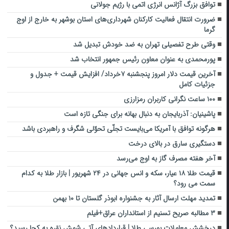
توافق بزرگ آژانس انرژی اتمی با رژیم جولانی
ضرورت انتقال فعالیت کارکنان شهرداری‌های استان بوشهر به خارج از اوج
گرما
وقتی طرح تفصیلی تهران به ضد خودش تبدیل شد
پورمحمدی به عنوان معاون رئیس جمهور انتخاب شد
آخرین قیمت دلار امروز پنجشنبه ۷خرداد/ افزایش قیمت + جدول و
جزئیات کامل
۱۰۰ ساعت نگرانی کاربران رمزارزی
پاشینیان: آذربایجان به دنبال بهانه برای جنگی تازه است
هرگونه توافق با آمریکا می‌بایست تجلّی تحوّلی شگرف و راهبردی باشد
دستگیری سارق در بالای درخت
آخر هفته مصرف گاز به اوج می‌رسد
قیمت طلا ۱۸ عیار، سکه و انس جهانی در ۲۴ شهریور | بازار طلا به کدام
سمت می رود؟
تمدید مهلت ارسال آثار به جشنواره ابوذر گلستان تا ۱۰ بهمن
۳ مطالبه صریح تسنیم از استانداران عراق+فیلم
درخشش معاملات بورسی طلا | قراردادهای آتی شمش نقره به کجا رسید؟