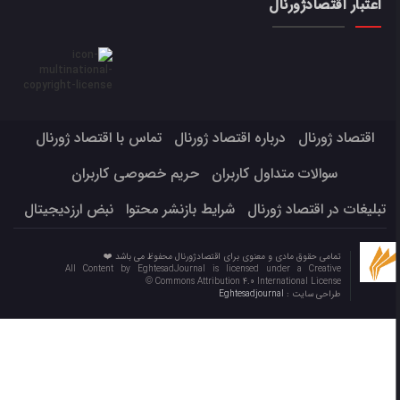
اعتبار اقتصادژورنال
اقتصاد ژورنال
درباره اقتصاد ژورنال
تماس با اقتصاد ژورنال
سوالات متداول کاربران
حریم خصوصی کاربران
تبلیغات در اقتصاد ژورنال
شرایط بازنشر محتوا
نبض ارزدیجیتال
تمامی حقوق مادی و معنوی برای اقتصادژورنال محفوظ می باشد ❤️
All Content by EghtesadJournal is licensed under a Creative
Commons Attribution 4.0 International License ©️
طراحی سایت :
Eghtesadjournal