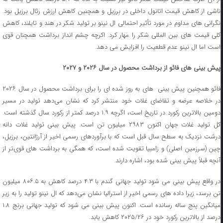
ناشی از کاهش قیمت اتانول داخلی در برزیل و همچنین کاهش ارزش رئال برزیل بود.
نگرانی‌ های مداوم در مورد تأثیر احتمالی ال نینو بر تولید شکر در هند و تایلند، کاهش
کلی قیمت های بین‌ المللی شکر را مهار کرد. اکرچه چشم‌ انداز برداشت همچنان قوی
است اما ال نینو عدم قطعیت را افزایش می‌ دهد.
پیش بینی های فائو از برداشت محصول در سال ۲۰۲۶ و ۲۰۲۷
فائو همچنین پیش‌ بینی ‌ های به‌ روز شده ‌ای را برای برداشت محصول در سال ۲۰۲۶
در خلاصه عرضه و تقاضای غلات خود منتشر کرد که نشان می‌دهد تولید در مسیر
دومین بالاترین رکورد در تاریخ است، اگرچه ۱.۹ درصد کمتر از رکورد سال گذشته است.
کل تولید غلات جهان اکنون ۲۹۸۳ میلیون تن است. پیش ‌بینی تولید غلات دانه
درشت نزدیک به سطح سال قبل است که با برآوردهای رسمی اخیر از آرژانتین، برزیل،
چین (سرزمین اصلی) و زامبیا تقویت شده است، که همگی به برداشت‌ های قوی‌تر از
آنچه قبلاً پیش‌ بینی شده بود، اشاره دارند.
در واقع پیش‌ بینی می ‌شود تولید جهانی گندم با ۴.۳ درصد کاهش به ۸۰۶.۵ میلیون
تن برسد، زیرا داده ‌های رسمی اخیر از استرالیا نشان می‌دهد که ال نینو تولید را به زیر
میانگین پنج ساله رسانده است. اکنون پیش‌ بینی می ‌شود که تولید جهانی برنج ۱.۸
درصد از بالاترین رکورد خود در ۲۰۲۵/۲۶ کاهش یابد.