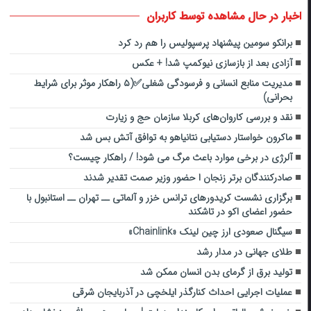
اخبار در حال مشاهده توسط کاربران
برانکو سومین پیشنهاد پرسپولیس را هم رد کرد
آزادی بعد از بازسازی نیوکمپ شد! + عکس
مدیریت منابع انسانی و فرسودگی شغلی✅(۵ راهکار موثر برای شرایط
بحرانی)
نقد و بررسی کاروان‌های کربلا سازمان حج و زیارت
ماکرون خواستار دستیابی نتانیاهو به توافق آتش بس شد
آلرژی در برخی موارد باعث مرگ می شود! / راهکار چیست؟
صادرکنندگان برتر زنجان ا حضور وزیر صمت تقدیر شدند
برگزاری نشست کریدورهای ترانس خزر و آلماتی ــ تهران ــ استانبول با
حضور اعضای اکو در تاشکند
سیگنال صعودی ارز چین لینک «Chainlink»
طلای جهانی در مدار رشد
تولید برق از گرمای بدن انسان ممکن شد
عملیات اجرایی احداث کنارگذر ایلخچی در آذربایجان شرقی