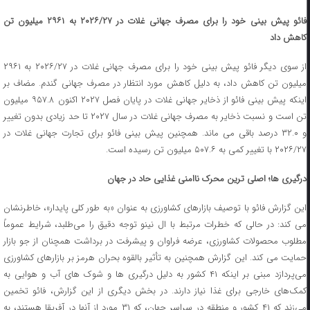
فائو پیش‌ بینی خود را برای مصرف جهانی غلات در ۲۰۲۶/۲۷ به ۲۹۶۱ میلیون تن
کاهش داد
از سوی دیگر فائو پیش‌ بینی خود را برای مصرف جهانی غلات در ۲۰۲۶/۲۷ به ۲۹۶۱
میلیون تن کاهش داد، به دلیل کاهش مورد انتظار در مصرف جهانی گندم. مضاف بر
اینکه پیش‌ بینی فائو از ذخایر جهانی غلات در پایان فصل ۲۰۲۷ اکنون ۹۵۷.۸ میلیون
تن است و نسبت ذخایر به مصرف جهانی غلات در سال ۲۰۲۷ تا حد زیادی بدون تغییر
و ۳۲.۰ درصد باقی می‌ ماند. همچنین پیش‌ بینی فائو برای تجارت جهانی غلات در
۲۰۲۶/۲۷ با تغییر کمی به ۵۰۷.۶ میلیون تن رسیده است.
درگیری ها؛ اصلی ترین محرک ناامنی غذایی حاد در جهان
این گزارش فائو با توصیف بازارهای کشاورزی به عنوان «به طور کلی پایدار»، خاطرنشان
می‌ کند: در حالی که خطرات مرتبط با ال نینو توجه دقیق را می‌طلبد، شرایط عموماً
مطلوب محصولات کشاورزی، عرضه فراوان و پیشرفت در برداشت همچنان از جو بازار
حمایت می‌ کند. این گزارش همچنین به تأثیر بالقوه بحران هرمز بر بازارهای کشاورزی
می‌پردازد مبنی بر اینکه ۴۱ کشور به دلیل درگیری‌ ها و شوک ‌های آب و هوایی به
کمک‌های خارجی برای غذا نیاز دارند. در بخش دیگری از این گزارش، فائو تخمین
می‌زند که ۴۱ کشور و منطقه در سراسر جهان، که ۳۱ مورد از آنها در آفریقا هستند، به