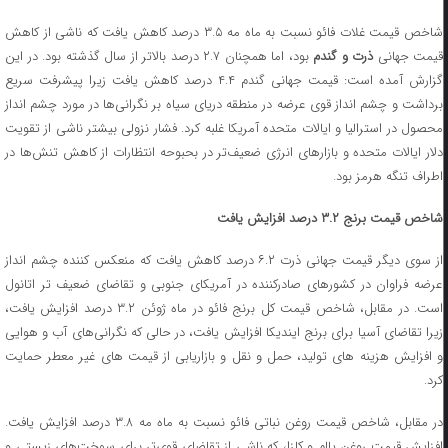
شاخص قیمت غلات فائو نسبت به ماه مه ۳.۵ درصد کاهش یافت که ناشی از کاهش
قیمت جهانی
ذرت و گندم
بود، اما همچنان ۲.۷ درصد بالاتر از سال گذشته بود. در این
گزارش آمده است: قیمت جهانی گندم ۴.۴ درصد کاهش یافت زیرا پیشرفت سریع
برداشت و چشم‌ انداز قوی عرضه در منطقه دریای سیاه بر نگرانی‌ها در مورد چشم‌ انداز
محصول در استرالیا و ایالات متحده آمریکا غلبه کرد. فشار نزولی بیشتر ناشی از تقویت
دلار ایالات متحده و بازارهای انرژی ضعیف‌تر در بحبوحه انتظارات از کاهش تنش‌ها در
اطراف تنگه هرمز بود.
شاخص قیمت برنج ۳.۲ درصد افزایش یافت
از سوی دیگر قیمت جهانی ذرت ۶.۲ درصد کاهش یافت که منعکس کننده چشم‌ انداز
عرضه فراوان در کشورهای صادرکننده در آمریکای جنوبی و تقاضای ضعیف‌ تر اتانول
است. در مقابل، شاخص قیمت کل برنج فائو در ماه ژوئن ۳.۲ درصد افزایش یافت،
زیرا تقاضای آسیا برای برنج ایندیکا افزایش یافت، در حالی که نگرانی‌های آب و هوایی
و افزایش هزینه‌ های تولید، حمل و نقل و بازاریابی از قیمت های غیر معطر حمایت
کرد.
در مقابل، شاخص قیمت روغن نباتی فائو نسبت به ماه مه ۳.۸ درصد افزایش یافت.
افزایش قیمت روغن پالم و کلزا، که ناشی از تقاضای قوی‌تر برای سوخت‌های زیستی و