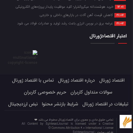
خرید هوشمندانه میکروکنترلر؛ کلید موفقیت پایدار پروژه‌های الکترونیکی
12:01
کاهش قیمت آهن آلات در بازارهای داخلی و خارجی
21:07
عرضه برق در بورس انرژی باعث رشد تولید و صادرات فولاد می شود
21:07
اعتبار اقتصادژورنال
اقتصاد ژورنال
درباره اقتصاد ژورنال
تماس با اقتصاد ژورنال
سوالات متداول کاربران
حریم خصوصی کاربران
تبلیغات در اقتصاد ژورنال
شرایط بازنشر محتوا
نبض ارزدیجیتال
تمامی حقوق مادی و معنوی برای اقتصادژورنال محفوظ می باشد ❤️
All Content by EghtesadJournal is licensed under a Creative
Commons Attribution 4.0 International License ©️
طراحی سایت :
Eghtesadjournal