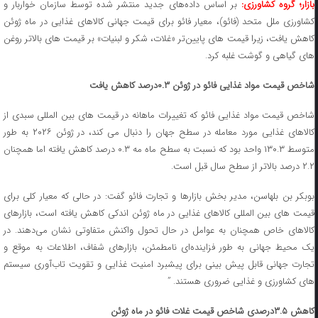
ازار؛ گروه کشاورزی:
بر اساس داده‌های جدید منتشر شده توسط سازمان خواربار و
کشاورزی ملل متحد (فائو)، معیار فائو برای قیمت جهانی کالاهای غذایی در ماه ژوئن
کاهش یافت، زیرا قیمت‌ های پایین‌تر «غلات، شکر و لبنیات» بر قیمت های بالاتر روغن‌
های گیاهی و گوشت غلبه کرد.
شاخص قیمت مواد غذایی فائو در ژوئن ۰.۳درصد کاهش یافت
شاخص قیمت مواد غذایی فائو که تغییرات ماهانه در قیمت ‌های بین‌ المللی سبدی از
کالاهای غذایی مورد معامله در سطح جهان را دنبال می ‌کند، در ژوئن ۲۰۲۶ به طور
متوسط ‌۱۳۰.۳ واحد بود که نسبت به سطح ماه مه ۰.۳ درصد کاهش یافته اما همچنان
۲.۲ درصد بالاتر از سطح سال قبل است.
بوبکر بن بلهاسن، مدیر بخش بازارها و تجارت فائو گفت: در حالی که معیار کلی برای
قیمت های بین‌ المللی کالاهای غذایی در ماه ژوئن اندکی کاهش یافته است، بازارهای
کالاهای خاص همچنان به عوامل در حال تحول واکنش متفاوتی نشان می‌دهند. در
یک محیط جهانی به طور فزاینده‌ای نامطمئن، بازارهای شفاف، اطلاعات به موقع و
تجارت جهانی قابل پیش‌ بینی برای پیشبرد امنیت غذایی و تقویت تاب‌آوری سیستم‌
های کشاورزی و غذایی ضروری هستند. ”
کاهش ۳.۵درصدی شاخص قیمت غلات فائو در ماه ژوئن