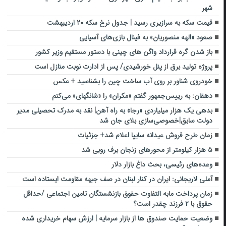
شهر
قیمت سکه به سرازیری رسید | جدول نرخ سکه ۲۰ اردیبهشت
صعود «الهه منصوریان» به فینال بازی‌های آسیایی
باز شدن گره قرارداد واگن های چینی با دستور مستقیم وزیر کشور
پروژه‌ تولید برق از پنل خورشیدی/ پس از ادارت نوبت منازل است
خودروی شناور بر روی آب ساخت چین را بشناسید + عکس
دهقان: به رییس‌جمهور گفتم «مکران» را «شانگهای» می‌کنم
بدهی یک هزار میلیاردی «رجا» به راه آهن| نقد به مدرک تحصیلی مدیر
دولت سابق|خصوصی‌سازی بلای جان شد
زمان طرح فروش عیدانه سایپا اعلام شد+ جزئیات
۵ هزار کیلومتر از محورهای زنجان برف روبی شد
وعده‌های رئیسی، بحث داغ بازار دلار
آملی لاریجانی: ایران در کنار لبنان در صف جبهه مقاومت ایستاده است
زمان پرداخت مابه التفاوت حقوق بازنشستگان تامین اجتماعی /حداقل
حقوق با ۲ فرزند چقدر است؟
وضعیت حمایت صندوق ها از بازار سرمایه | ارزش سهام خریداری شده