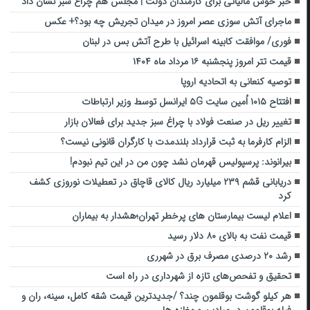
خبر خوش مالیاتی برای کارمندان دولت | مجلس هم چراغ سبز نشان داد
ماجرای آتش سوزی عصر امروز در میدان تجریش چه بود؟+ عکس
فوری/ موافقت کابینه اسرائیل با طرح آتش بس در لبنان
قیمت تتر امروز پنجشنبه ۱۶ مرداد ماه ۱۴۰۴
توصیه کنعانی به اتحادیه اروپا
افتتاح ۱۰۱۵ اُمین سایت ۵G ایرانسل توسط وزیر ارتباطات
تغییر ریل در صنعت فولاد با چراغ سبز جدید برای فعالان بازار
الزام کارفرما به ثبت قرارداد بلندمدت با کارگران قانونی نیست؟
بیرانوند: پرسپولیس قهرمان نشد چون من در این تیم نبودم!
دریابانی قشم ۲۳۹ میلیارد ریال کالای قاچاق در تعطیلات نوروزی کشف
کرد
اعلام لیست بیمارستان های پرخطر تهران؛هشدار به بیماران
قیمت نفت به بالای ۸۰ دلار رسید
رشد ۲۰ درصدی مصرف برق در شهرری
تحقیق و تفحص‌های تازه از شهرداری در راه است
هر کیلو گوشت بوقلمون چند؟ /جدیدترین قیمت شقه کامل، سینه، ران و
فیله بوقلمون در میادین و مغازه ها