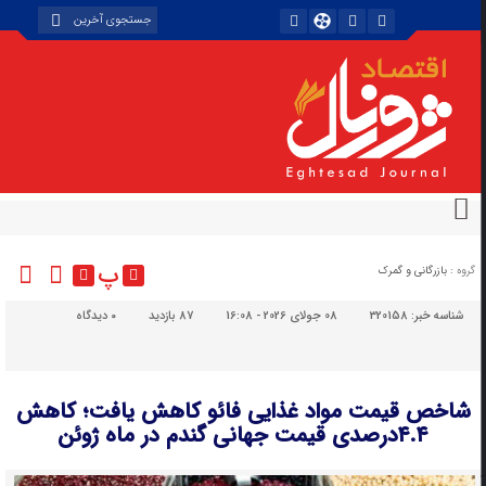
پ
گروه :
بازرگانی و گمرک
شناسه خبر:
320158
08 جولای 2026 - 16:08
87 بازدید
۰
دیدگاه
شاخص قیمت مواد غذایی فائو کاهش یافت؛ کاهش
۴.۴درصدی قیمت جهانی گندم در ماه ژوئن