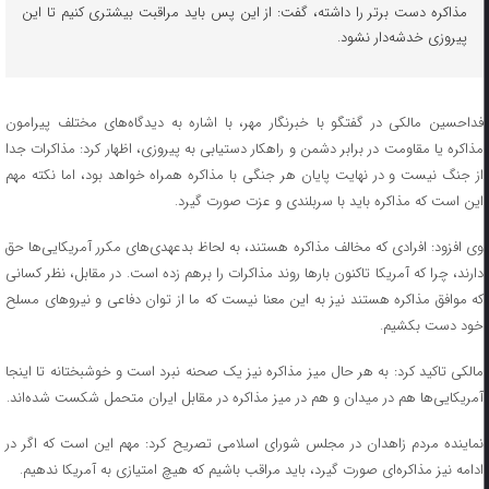
مذاکره دست برتر را داشته، گفت: از این پس باید مراقبت بیشتری کنیم تا این
پیروزی خدشه‌دار نشود.
فداحسین مالکی در گفتگو با خبرنگار مهر، با اشاره به دیدگاه‌های مختلف پیرامون
مذاکره یا مقاومت در برابر دشمن و راهکار دستیابی به پیروزی، اظهار کرد: مذاکرات جدا
از جنگ نیست و در نهایت پایان هر جنگی با مذاکره همراه خواهد بود، اما نکته مهم
این است که مذاکره باید با سربلندی و عزت صورت گیرد.
وی افزود: افرادی که مخالف مذاکره هستند، به لحاظ بدعهدی‌های مکرر آمریکایی‌ها حق
دارند، چرا که آمریکا تاکنون بارها روند مذاکرات را برهم زده است. در مقابل، نظر کسانی
که موافق مذاکره هستند نیز به این معنا نیست که ما از توان دفاعی و نیروهای مسلح
خود دست بکشیم.
مالکی تاکید کرد: به هر حال میز مذاکره نیز یک صحنه نبرد است و خوشبختانه تا اینجا
آمریکایی‌ها هم در میدان و هم در میز مذاکره در مقابل ایران متحمل شکست شده‌اند.
نماینده مردم زاهدان در مجلس شورای اسلامی تصریح کرد: مهم این است که اگر در
ادامه نیز مذاکره‌ای صورت گیرد، باید مراقب باشیم که هیچ امتیازی به آمریکا ندهیم.