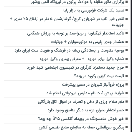
برگزاری مانور مقابله با حوادث پرتوی در نیروگاه اتمی بوشهر
تبعید یک شرکت فرابورسی به بازار پایه
نقص فنی تاب در شهربازی کرج/ گرفتارشدن ۵ نفر در ارتفاع ۲۵ متری +
جزییات
تاکید استاندار کهگیلویه و بویراحمد بر توجه به ورزش‌ همگانی
هشدار جدی پلیس به موتورسواران + جزئیات
روحیه مقاومت و ایستادگی ریشه در فرهنگ و هویت ملت ایران دارد
شماره وکیل برای مهریه | + معرفی بهترین وکیل مهریه
طرح جدید دستمزد کارگران در کمیسیون اجتماعی کلید خورد
قیمت بیت کوین رکورد می‌زند؟!َ
پروژه فروآلیاژ شیروان در مسیر پیشرفت
شرایط پیش ثبت‌ نام مدارس غیردولتی اعلام شد
منع سلاح‌ ورزی از دخل‌ و تصرف در اموال اتاق بازرگانی
خطر انتشار بحران غزه به دیگر مناطق وجود دارد
خبر خوش سامسونگ در رویداد گلکسی S۲۵ چه بود؟
پیگیری بین‌المللی حمله به سازمان منابع طبیعی کشور