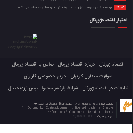
عرضه برق در بورس انرژی باعث رشد تولید و صادرات فولاد می شود
21:07
اعتبار اقتصادژورنال
اقتصاد ژورنال
درباره اقتصاد ژورنال
تماس با اقتصاد ژورنال
سوالات متداول کاربران
حریم خصوصی کاربران
تبلیغات در اقتصاد ژورنال
شرایط بازنشر محتوا
نبض ارزدیجیتال
تمامی حقوق مادی و معنوی برای اقتصادژورنال محفوظ می باشد ❤️
All Content by EghtesadJournal is licensed under a Creative
Commons Attribution 4.0 International License ©️
طراحی سایت :
Eghtesadjournal