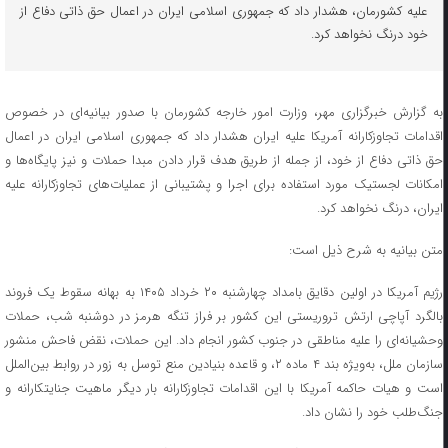
علیه کشورمان، هشدار داد که جمهوری اسلامی ایران در اعمال حق ذاتی دفاع از
خود درنگ نخواهد کرد.
به گزارش خبرگزاری مهر، وزارت امور خارجه کشورمان با صدور بیانیه‌ای در خصوص
اقدامات تجاوزکارانه آمریکا علیه ایران هشدار داد که جمهوری اسلامی ایران در اعمال
حق ذاتی دفاع از خود، از جمله از طریق هدف قرار دادن مبدا حملات و نیز پایگاه‌ها و
امکانات لجستیک مورد استفاده برای اجرا و پشتیبانی از عملیات‌های تجاوزکارانه علیه
ایران، درنگ نخواهد کرد.
متن بیانیه به شرح ذیل است:
رژیم آمریکا در اولین دقایق بامداد چهارشنبه ۲۰ خرداد ۱۴۰۵ به بهانه سقوط یک فروند
بالگرد آپاچی ارتش تروریستی این کشور بر فراز تنگه هرمز در دوشنبه شب، حملات
وحشیانه‌ای را علیه مناطقی در جنوب کشور انجام داد. این حملات، نقض فاحش منشور
سازمان ملل، به‌ویژه بند ۴ ماده ۲، و قاعده بنیادین منع توسل به زور در روابط بین‌الملل
است و هیات حاکمه آمریکا با این اقدامات تجاوزکارانه بار دیگر ماهیت جنایتکارانه و
جنگ‌طلب خود را نشان داد.