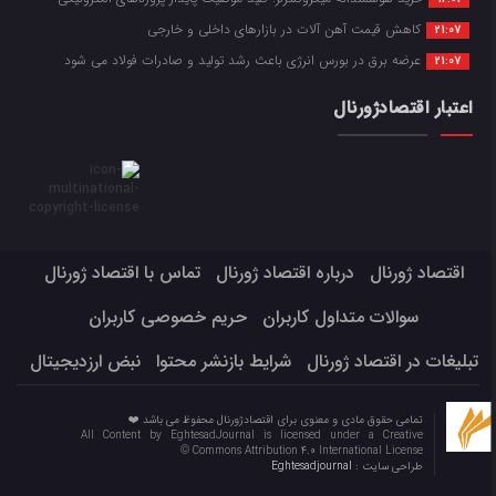
کاهش قیمت آهن آلات در بازارهای داخلی و خارجی
21:07
عرضه برق در بورس انرژی باعث رشد تولید و صادرات فولاد می شود
21:07
اعتبار اقتصادژورنال
اقتصاد ژورنال
درباره اقتصاد ژورنال
تماس با اقتصاد ژورنال
سوالات متداول کاربران
حریم خصوصی کاربران
تبلیغات در اقتصاد ژورنال
شرایط بازنشر محتوا
نبض ارزدیجیتال
تمامی حقوق مادی و معنوی برای اقتصادژورنال محفوظ می باشد ❤️
All Content by EghtesadJournal is licensed under a Creative
Commons Attribution 4.0 International License ©️
طراحی سایت :
Eghtesadjournal