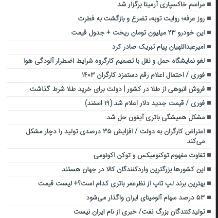
مراسم خاکسپاری آرمیتا برگزار شد
روز عرفه؛ روایت توبه، تضرع و بازگشت به فطرت
این خودرو ۲۳ میلیون تومان ریخت + جدول قیمت
امیرعبداللهیان پیام تبریک صادر کرد
لغو نمایشگاه حمل و نقل با تصمیم کارگروه شرایط اضطرار آلودگی هوا
فوری / احتمال اعلام رقم دستمزد کارگران ۱۴۰۳
فروش انبوهی از طلا در کشور | دولت برای خرید طلا شرط گذاشت
فوری / قیمت جدید دلار اعلام شد (۱۹ اسفند)
مشکل همیشگی باتری آیفون حل شد
اعتراض کارگران به دولت / افزایش ۳۵ درصدی تولید را دچار مشکل
می‌کند
تفاوت مفهوم توکنومیکس و توکن اکونومی
این کشورها بزرگترین واردکنندگان کالا در جهان هستند
بهترین برند لپ تاپ از نظرعمر باتری کدام است؟+ لیست قیمت
۵۳ درصد سهام آلومینای ایران واگذار می‌شود
تولیدکنندگان بزرگ نفت/ خبری از نام ایران نیست