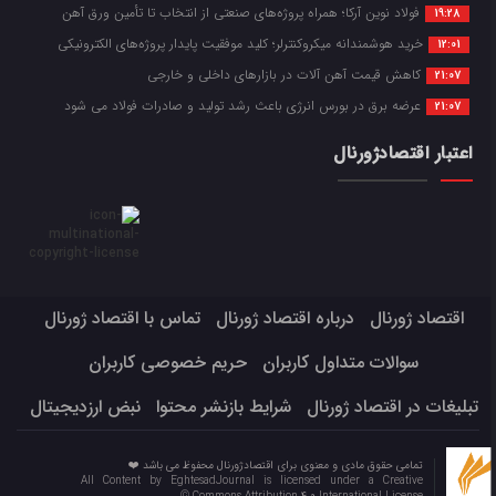
فولاد نوین آرکا؛ همراه پروژه‌های صنعتی از انتخاب تا تأمین ورق آهن
19:28
خرید هوشمندانه میکروکنترلر؛ کلید موفقیت پایدار پروژه‌های الکترونیکی
12:01
کاهش قیمت آهن آلات در بازارهای داخلی و خارجی
21:07
عرضه برق در بورس انرژی باعث رشد تولید و صادرات فولاد می شود
21:07
اعتبار اقتصادژورنال
اقتصاد ژورنال
درباره اقتصاد ژورنال
تماس با اقتصاد ژورنال
سوالات متداول کاربران
حریم خصوصی کاربران
تبلیغات در اقتصاد ژورنال
شرایط بازنشر محتوا
نبض ارزدیجیتال
تمامی حقوق مادی و معنوی برای اقتصادژورنال محفوظ می باشد ❤️
All Content by EghtesadJournal is licensed under a Creative