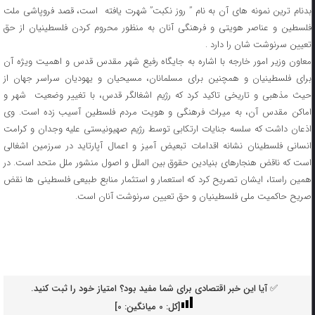
بدنام ترین نمونه های آن به نام ” روز نکبت” شهرت یافته است، قصد فروپاشی ملت
فلسطین و عناصر هویتی و فرهنگی آنان به منظور محروم کردن فلسطینیان از حق
تعیین سرنوشت شان را دارد .
معاون وزیر امور خارجه با اشاره به جایگاه رفیع شهر مقدس قدس و اهمیت ویژه آن
برای فلسطینیان و همچنین برای مسلمانان، مسیحیان و یهودیان سراسر جهان از
حیث مذهبی و تاریخی تاکید کرد که رژیم اشغالگر قدس، با تغییر وضعیت شهر و
اماکن مقدس آن، به میراث فرهنگی و هویت مردم فلسطین آسیب زده است. وی
اذعان داشت که سلسه جنایات ارتکابی توسط رژیم صهیونیستی علیه وجدان و کرامت
انسانی فلسطینان نشانه اقدامات تبعیض آمیز و اعمال آپارتاید در سرزمین اشغالی
است که ناقض هنجارهای بنیادین حقوق بین الملل و اصول منشور ملل متحد است. در
همین راستا، ایشان تصریح کرد که استعمار و استثمار منابع طبیعی فلسطینی ها نقض
صریح حاکمیت ملی فلسطینیان و حق تعیین سرنوشت آنان است.
✅ آیا این خبر اقتصادی برای شما مفید بود؟ امتیاز خود را ثبت کنید.
[کل:
0
میانگین:
0
]