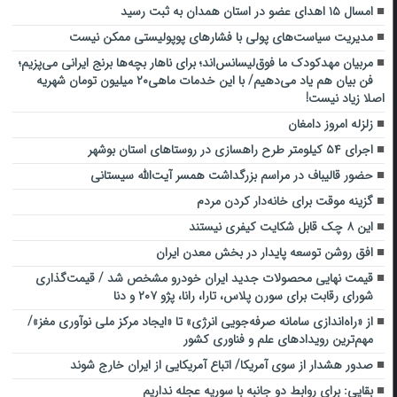
امسال ۱۵ اهدای عضو در استان همدان به ثبت رسید
مدیریت سیاست‌های پولی با فشارهای پوپولیستی ممکن نیست
مربیان مهدکودک ما فوق‌لیسانس‌اند؛ برای ناهار بچه‌ها برنج ایرانی می‌پزیم؛
فن بیان هم یاد می‌دهیم/ با این خدمات ماهی۲۰ میلیون تومان شهریه
اصلا زیاد نیست!
زلزله امروز دامغان
اجرای ۵۴ کیلومتر طرح راهسازی در روستاهای استان بوشهر
حضور قالیباف در مراسم بزرگداشت همسر آیت‌الله سیستانی
گزینه موقت برای خانه‌دار کردن مردم
این ۸ چک قابل شکایت کیفری نیستند
افق روشن توسعه پایدار در بخش معدن ایران
قیمت نهایی محصولات جدید ایران خودرو مشخص شد / قیمت‌گذاری
شورای رقابت برای سورن پلاس، تارا، رانا، پژو ۲۰۷ و دنا
از «راه‌اندازی سامانه‌ صرفه‌جویی انرژی» تا «ایجاد مرکز ملی نوآوری مغز»/
مهم‌ترین رویدادهای علم و فناوری کشور
صدور هشدار از سوی آمریکا/ اتباع آمریکایی از ایران خارج شوند
بقایی: برای روابط دو جانبه با سوریه عجله نداریم