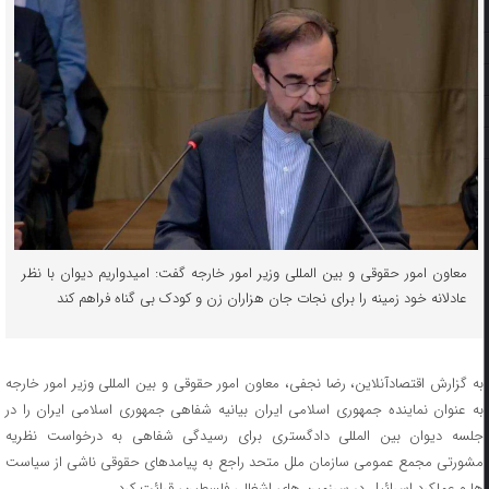
معاون امور حقوقی و بین المللی وزیر امور خارجه گفت: امیدواریم دیوان با نظر
عادلانه خود زمینه را برای نجات جان هزاران زن و کودک بی گناه فراهم کند
به گزارش اقتصادآنلاین، رضا نجفی، معاون امور حقوقی و بین المللی وزیر امور خارجه
به عنوان نماینده جمهوری اسلامی ایران بیانیه شفاهی جمهوری اسلامی ایران را در
جلسه دیوان بین المللی دادگستری برای رسیدگی شفاهی به درخواست نظریه
مشورتی مجمع عمومی سازمان ملل متحد راجع به پیامدهای حقوقی ناشی از سیاست
ها و عملکرد اسرائیل در سرزمین های اشغالی فلسطین، قرائت کرد.