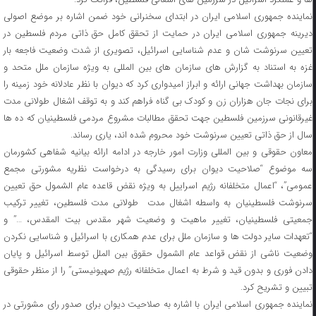
نماینده جمهوری اسلامی ایران در ابتدای سخنرانی خود ضمن اشاره بر موضع اصولی
دیرینه جمهوری اسلامی ایران در حمایت از تحقق کامل حق ذاتی مردم فلسطین در
تعیین سرنوشت شان و عدم شناسایی اسرائیل، تصویری از شدت وضعیت فاجعه بار
غزه به استناد به گزارش های سازمان های بین المللی به ویژه سازمان ملل متحد و
سازمان بهداشت جهانی ارائه و ابراز امیدواری کرد که دیوان با نظر عادلانه خود زمینه را
برای نجات جان هزاران زن و کودک بی گناه فراهم کند و به توقف اشغال طولانی مدت
غیرقانونی سرزمین فلسطین جهت تحقق مطالبات مشروع مردمی فلسطینیان که ده ها
سال از حق ذاتی تعیین سرنوشت خود محروم شده اند، یاری رساند.
معاون حقوقی و بین المللی وزارت امور خارجه در ادامه ارائه بیانیه شفاهی کشورمان
سه موضوع “صلاحیت دیوان برای رسیدگی به درخواست نظریه مشورتی مجمع
عمومی”، “اعمال متخلفانه رژیم اسراییل به ویژه نقض قاعده عام الشمول حق تعیین
سرنوشت فلسطینیان به واسطه اشغال مدت طولانی مدت فلسطین، تغییر ترکیب
جمعیتی فلسطینیان، تغییر ماهیت و وضعیت شهر مقدس بیت المقدس، …” و
“تعهدات سایر دولت ها و سازمان ملل برای عدم همکاری با اسرائیل و شناسایی نکردن
وضعیت ناشی از نقض قواعد عام الشمول حقوق بین الملل توسط اسرائیل و پایان
دادن فوری و بدون قید و شرط به اعمال متخلفانه رژیم صهیونیستی” را از منظر حقوقی
تبیین و تشریح کرد.
نماینده جمهوری اسلامی ایران با اشاره به صلاحیت دیوان برای صدور رای مشورتی در