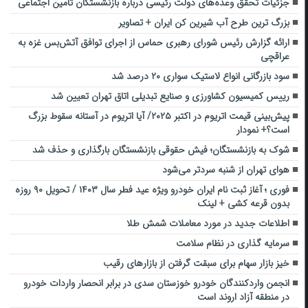
جزئیات تحقق وعده‌های دولت رئیسی درباره بازنشستگان تامین اجتماعی
بزرگ ترین طرح آب شیرین کن ایران + تصاویر
ارائه گزارش رئیس شورای رهبری حماس از اجرای توافق آتش‌بس غزه به
عراقچی
سود بازرگانی انواع لاستیک سواری ۲۰ درصد شد
رییس کمیسیون کشاورزی و صنایع تبدیلی اتاق تهران تعیین شد
پیش‌بینی قیمت اتریوم در اکتبر ۲۰۲۵/ آیا اتریوم در آستانه سقوط بزرگ
است؟+ نمودار
شوک به بازنشستگان؛ فیش حقوقی بازنشستگان بارگذاری و حذف شد
هوای تهران از شنبه سردتر می‌شود
فوری ؛ آغاز ثبت نام ایران خودرو ویژه عید فطر سال ۱۴۰۳ / تحویل ۹۰ روزه
بدون قرعه کشی + لینک
اطلاعات جدید در مورد معاملات شمش طلا
سرمایه گذاری در نظام سلامت
خیز بازار سهام برای سبقت گرفتن از بازارهای رقیب
انجمن واردکنندگان خودرو خوزستان سدی در برابر انحصار واردات خودرو
در منطقه آزاد اروند است