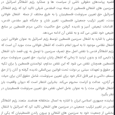
قضیه پیامدهای حقوقی ناشی از سیاست ها و عملکرد رژیم اشغالگر اسرائیل در
سرزمین های اشغالی فلسطین از جمله بیت المقدس شرقی تاکید کرد که رژیم اشغالگر
اسرائیل حق تعیین سرنوشت فلسطینیان را به طرق مختلف از جمله اشغال طولانی
مدت، تغییر ترکیب جمعیتی فلسطین، تغییر شان و جایگاه شهر مقدس قدس،
اقدامات تبعیض آمیز و نادیده گرفتن حق حاکمیت دائمی مردم فلسطین بر منابع
طبیعی خود نقض می کند و به نقض آن ادامه می‌دهد.
نجفی با اشاره به اشغال سرزمین فلسطین توسط رژیم اسرائیل به عنوان طولانی ترین
اشغال نظامی موجود تا به امروز اعلام داشت که اشغال طولانی مدت موید آن است که
رژیم اشغالگر فدس با نقض اصل منع تصرف سرزمین با توسل به زور، قصد دارد اشغال
را دایمی کند و بدون تردید تا زمانی که اشغال پایان نپذیرد، حق تعیین سرنوشت مردم
فلسطین همچنان نقض می شود که این نقض مداوم، توانمندی فلسطین را برای تکیه
بر حقوق و تعهدات مبتنی بر دولت تحت قوانین بین‌المللی نادیده گرفته و آنان را از حق
مسلم، دائمی و غیر قابل انکار خود برای تعیین سرنوشت، شامل حقوق آنان برای حیات
در آزادی، عدالت و کرامت محروم می‌کند. بنابراین انتطار است که دیوان واقعیت بارز
اشغال طولانی مدت را به عنوان عامل اصلی نقض حق تعیین سرنوشت فلسطینیان در
نظر بگیرد.
نماینده جمهوری اسلامی ایران با اشاره به اعمال متخلفانه هدفمند متعدد رژیم اشغالگر
قدس در تغییر ترکیب جمعیتی در سرزمین های اشغالی تاکید کرد که اسرائیل با انتقال
بخشی از جمعیت خود به سرزمین های اشغالی و بیرون راندن فلسطینیان که یکی از