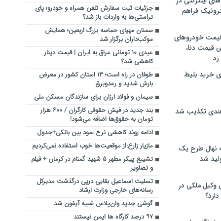
های اینترنتی در
جزئیات ثبت سفارش تلفن همراه و خودرو؛ پای
ترونیک فراهم
تراستی‌ها به واردات باز شد؟
سمنان مهیای حماسه بزرگ اربعین؛ همایش
 قیمت خودروهای
موکب‌داران برگزار شد
 قیمت دنا،
عیدی ۱۰ تومانی عراق به ایران | قیمت دینار
 زد
کاهشی شد؟
ی خرید بلیط
طوفان در راه است؛ ۱۳ استان کشور در معرض
بارش شدید و رعدوبرق
سیمان و فولاد ارزان برای سازندگان مسکن ملی
بند جدید در فیش حقوقی کارگران / ۶۰۰ هزار
هندی تکذیب شد
تومان به حقوق‌ها اضافه می‌شود!
ادامه روند کاهشی نرخ سود بین بانکی+جدول
مازیار زارع:از موقعیت‌ها خوب استفاده نمی‌کردیم
له نهال طرح یک
لید شد
تشییع پیکر مطهر ۵ شهید گمنام در کرمان + فیلم
و تصاویر
تسلیت اسماعیل بقایی درپی درگذشت مدیرکل
ن وکیل ملکی در
رسانه‌های خارجی وزارت ارشاد
دارد؟
گوشی جدید وان‌پلاس شبیه آیفون شد
۹۷ درصد کارگاه ها ایمن نیستند