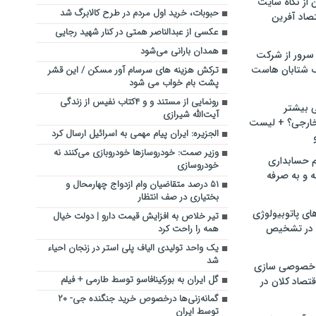
ن از نگاه سایت
حبوبات، خرید اول مردم در طرح کالابرگ شد
صاد آفرین
عکسی از عبدالناصر همتی در کنار شهید رجایی
همدان بارانی می‌شود
سرور از شرکت
 شتابان هاست
ترکش هزینه های سرسام آور مسکن / این قشر
پشت بام خواب می شود
رونمایی از مستند و و ۴کتاب نفیس از زندگی
ی بیشتر
آیت‌الله شیرازی
خارجی؟ + لیست
الجزیره: ایران پیام مهمی به اسرائیل ارسال کرد
وزیر صمت: خودروسازها خودروبازی می‌کنند نه
م حسابداری
خودروسازی
ه و به صرفه
۵۱ درصد متقاضیان وام ازدواج چهارمحال و
بختیاری در صف انتظار
ای پاتوبیولوژی
تیر خلاص به افزایش قیمت دارو | دولت خیال
 در تشخیص
همه را راحت کرد
یک واحد تولیدی الیاف پلی استر در زنجان احیاء
شد
خصوصی سازی
گل ایران به بورکینافاسو توسط طارمی + فیلم
تصاد کلان در
گمانه‌زنی‌ها درخصوص خرید جنگنده جی- ۲۰
توسط ایران