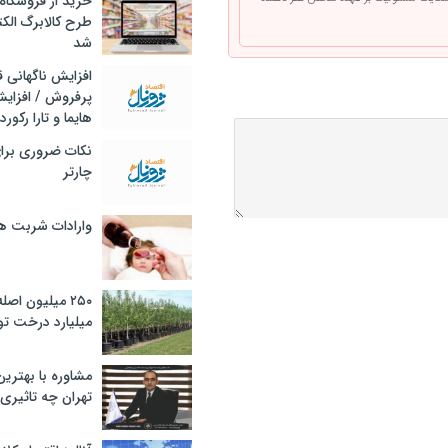
خرید از فروشگاه‌
طرح کالابرگ الک
شد
افزایش ناگهانی
پرفروش / افزایش
هایما و تارا رکورد
نکات ضروری برا
چارتر
وارادات شربت 
۲۵۰ میلیون اص
میلیارد درخت تو
مشاوره با بهتری
تهران چه تاثیری 