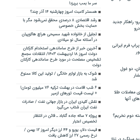
سر ما بمب بریزد!
همستر کامبت امروز چهارشنبه ۱۴ آذر چند؟
رشد اقتصادی ۸ درصدی محقق نمی‌شود مگر با
؛ راهکار جدید
حمایت بخش خصوصی
رو
تجلیل از خانواده شهید مسیحی هراچ هاکوپیان
در آستانه سال نو میلادی
راپ فرم ایرانی
آخرین خبر از طرح ساماندهی استخدام کارکنان
ور
دولت امروز ۱۸ اردیبهشت ۱۴۰۳/ انتقادات مجمع
تشخیص مصلحت در مورد طرح ساماندهی کارکنان
دولت
ان، دو غول
شوک به بازار لوازم خانگی / تولید این کالا ممنوع
ار
شد
۶ شب اقامت در بهشت ترکیه ۷۶ میلیون تومان!
ی معاملات طلا
+ لیست قیمت تورهای ازمیر
های آنها
نقش کلیدی ایران در بازار جهانی نفت / صادرات
نفت ایران شتاب می‌گیرد
ته دوم نخریم؟
پروژه ۷ ساله جاده گناباد ـ قائن در انتظار
تخصیص اعتبار
قیمت دلار، یورو و ۴۴ ارز دیگر امروز ۱۲ بهمن /
نرخ رسمی ۲۷ ارز کاهش یافت
 میلگرد در تناژ