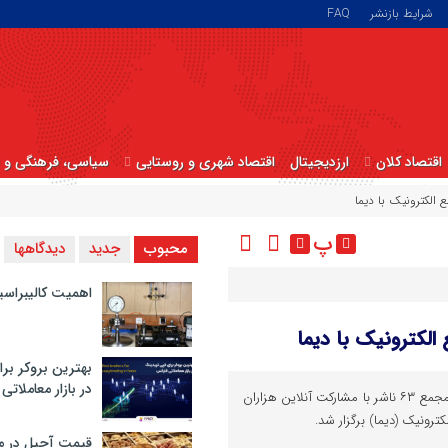
شرایط بازنشر
FAQ
اقتصاد کلان
ارزدیجیتال
اقتصاد شهری و روستایی
سیاسی، فرهنگی و ا
 الکترونیک با دیما
پ
محبوب
جدید
دیدگاهها
اهمیت کالیبراسی
الکترونیک با دیما
بهترین بروکر برا
در بازار معاملاتی
در اولین ماه تابستان سال جاری مجمع ۶۳ ناشر با مشارکت آنلاین هزاران
کترونیک (دیما) برگزار شد.
قیمت آجیل در م