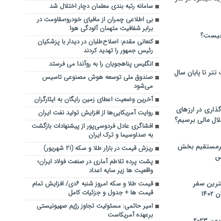
سامانه رتبه بندی معلمان دچار اختلال شد
بی اطلاعی چمران از مافیای خودرو؛مقاومت در
برابر شفافیت متهمان آلودگی هوا
چیست؟
کنعانی مقدم: اصلاح‌طلبان در دیدار با پزشکیان
رئیس جمهور را تهدید کردند
انگلیس پناهجویان را به روآندا می فرستد
تر تا پایان سال
صندوق ملی توسعه هوش مصنوعی تاسیس
می‌شود
آخرین وضعیت اعطای زمین رایگان به ایثارگران
گذاری در ارزهای
روایت آمریکایی‌ها از افزایش تولید نفت ایران
لال مالی برسیم؟
افشاگری عادل فردوسی‌پور از پیشنهادات بازگشت
به صداوسیما و ترک ایران
یرمستقیم بخش
ریزش قیمت در بازار طلا و سکه (۲۱ شهریور)
س
پشت پرده تلاطم آماری در صنعت فولاد ایران؛
واقعیت‌ ها زیر سایه اعداد
نترین سفر
قیمت طلا و سکه امروز شنبه ۶دی/ افزایش تمام
قیمت ها + جدول و جزئیات کامل
۱۴
امیر حاتمی: مسئولیت تجاوز رژیم صهیونیستی
برعهده آمریکاست
 ۲۰۲۳