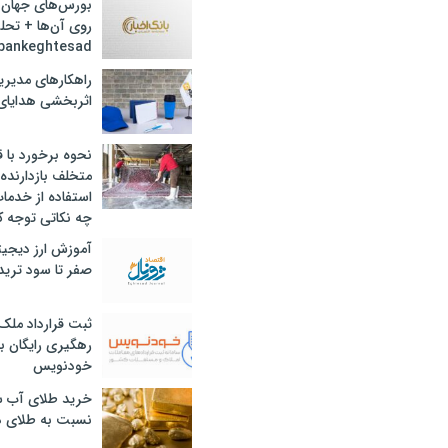
بورس‌های جهان 
روی آن‌ها + تحل
bankeghtesad
راهکارهای مدیری
اثربخشی هدایای 
نحوه برخورد با ق
متخلف بازدارنده
استفاده از خدما
چه نکاتی توجه ک
آموزش ارز دیجیت
صفر تا سود ترید 
ثبت قرارداد ملک
رهگیری رایگان با
خودنویس
خرید طلای آب ش
نسبت به طلای د