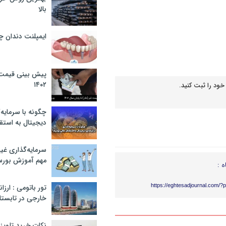
بالا
ایمپلنت دندان 
پیش بینی قیمت ت
۱۴۰۲
خود را ثبت کنید.
چگونه با سرمایه‌
دیجیتال به استق
سرمایه‌گذاری غ
مهم آموزش بور
ه :
https://eghtesadjournal.com/?
تور باتومی : ارزا
خارجی در تابستان ۰۲
نکات خرید تلویزیون