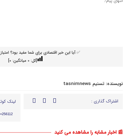
انتهای پیام/
✅ آیا این خبر اقتصادی برای شما مفید بود؟ امتیاز 
[کل:
0
میانگین:
0
]
نویسنده:
تسنیم tasnimnews
اشتراک گذاری :
لینک کوتا
p=256112
📰 اخبار مشابه را مشاهده می کنید