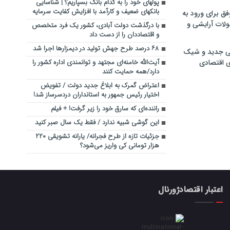
پولهای خود را به کدام بانک بسپاریم؟ | شناسایی
بانکهای ضعیف و کارآمد با افزایش کفایت سرمایه
فق برای ورود به
ولات آرایشی و
با درگذشت دولت آبادی، کشور یک فرد متخصص
و اقتصاددان را از دست داد
۶۸ درصد طرح جهش تولید در دیمزارها اجرا شد
ی جدید و شیک
ی اقتصادی
آیت‌‌الله خامنه‌ای مجتهد و توانمندی اداره کشور را
دارد/همه حمایت کنند
اعتراض گمرک به ابلاغ جدید دولت / تفویض
اختیار رئیس جمهور به استانداران دردسرساز شد!
راننده‌ای که سارق خود را زیر گرفت! + فیلم
این گوشی شبیه ندارد / فقط یک سال صبر کنید
جزئیات تازه از طرح فجرانه/ یارانه تشویقی ۲۲۰
هزار تومانی کی واریز می‌شود؟
اعتبار اقتصادژورنال