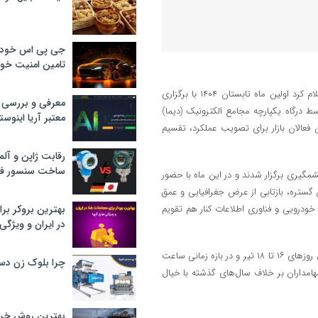
جی پی اس خودرو
تامین امنیت خود
به گزارش خبرنگار اقتصادی خبرگزاری تسنیم، شرکت سپرده گذاری مرکزی اعلام کرد اولین ماه تابستان ۱۴۰۴ با برگزاری
معرفی و بررسی پ
ار سرمایه ایران توسط درگاه یکپارچه مجامع الکترونیک (دیما)
معتبر آریا اینوست
ن فعالان بازار برای تصویب عملکرد، تقسیم
رقابت ژاپن و آلم
ساخت سنسور فش
مگیری برگزار شدند و در این ماه با حضور
 گستره، بازتابی از عرض جغرافیایی و عمق
ودرویی و فناوری اطلاعات کنار هم تقویم
بهترین بروکر برا
در ایران و ویژگی‌
طبق تقویم برگزار شده در اولین ماه تابستان سال جاری، عمده این مجامع بین روز‌های ۱۶ تا ۱۸ تیر و در بازه زمانی ساعت
چرا بلوک زن دس
ا)» سهامداران بر خلاف سال‌های گذشته با خیال
بهترین روش خرید