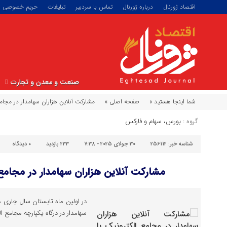
اقتصاد ژورنال
درباره ژورنال
تماس با سردبیر
تبلیغات
حریم خصوصی
صنعت و معدن و تجارت
شما اینجا هستید »
صفحه اصلی »
مشارکت آنلاین هزاران سهامدار در مجامع
گروه :
بورس، سهام و فارکس
شناسه خبر:
256112
30 جولای 2025 - 7:38
233 بازدید
۰
دیدگاه
مشارکت آنلاین هزاران سهامدار در مجامع 
سهامدار در درگاه یکپارچه مجامع ال