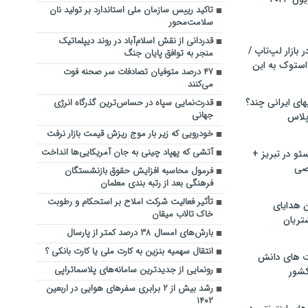
تاکید رییس سازمان ملی استاندارد بر تولید نان
سلامت‌محور
قدردانی از نقش اسلام‌آباد در روند دیپلماتیک
بازار لپ‌تاپ /
منجر به توافق پایان جنگ
استوک به این
۴۷ درصد متوفیان تصادفات سر صحنه فوت
می‌کنند
ماشین لباسشویی‎های ایرانی چند؟
قدرت‌نمایی سپاه در حساس‌ترین گذرگاه انرژی
جهانی
 پلاس
خودرویی که زیر بار موج ریزش قیمت بازار نرفت
آتشی که پهپاد چینی به جان آمریکایی‌ها انداخت
و در تبریز +
صی
فرمول محاسبه افزایش حقوق بازنشستگان
فرهنگی بعد از رتبه بندی معلمان
تأثیر فعالیت شرکت املاح بر استحکام و رطوبت
ن هدایای
خاک تالاب میقان
تریان
بارش‌های امسال ۳۸ درصد کمتر از پارسال
انتقال سهمیه بنزین به کارت ملی یا کارت بانکی ؟
ت های دانش
رونمایی از جدیدترین سامانه‌های پلاسماتراپی
کشور
رشد بیش از ۲ برابری سفرهای هوایی در اربعین
۱۴۰۲