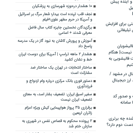
و آینده پیش
۱۰ هشدار درحوزه شهرسازی به پزشکیان
یل
نجف قلب تپنده امت بیدار؛ شعار مرگ بر اسرائیل
و آمریکا در حرم مطهر علوی+فیلم
تی برای افزایش
برگزیدگان نخستین جایزه کتاب سال فاضل
تبلیغاتی
معرفی شدند + اسامی
آموزش و پرورش کاشان به نبود گاز در یک مدرسه
الیشویان
پاسخ داد
 نیست| هنگام
هشدار ۲ ماهه ترامپ | آمریکا برای دوست ایران
ت قالیشویی به
خط و نشان کشید
نیم
ساختار انتخابات در تهران یک ساختار ضد
مشارکت است
ال در مشهد /
ارز دیجیتال
دستور فوری بانک مرکزی درباره وام ازدواج و
فرزندآوری
سفیر اسبق ایران: تضعیف بشار اسد، به معنای
 و صدور کد
تضعیف ایران نیست
 سامانه
برقراری ۳۵ پرواز هواپیمایی کیش ویژه اعزام
زائران اربعین
ده چه برتری
۲ پرونده محکوم به قصاص نفس در شهرری به
ست دوم دارد؟
سازش ختم شد