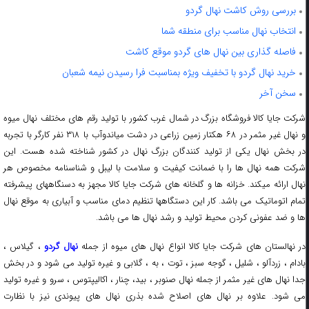
بررسی روش کاشت نهال گردو
انتخاب نهال مناسب برای منطقه شما
فاصله گذاری بین نهال های گردو موقع کاشت
خرید نهال گردو با تخفیف ویژه بمناسبت فرا رسیدن نیمه شعبان
سخن آخر
شرکت جایا کالا فروشگاه بزرگ در شمال غرب کشور با تولید رقم های مختلف نهال میوه
و نهال غیر مثمر در ۶۸ هکتار زمین زراعی در دشت میاندوآب با ۳۱۸ نفر کارگر با تجربه
در بخش نهال یکی از تولید کنندگان بزرگ نهال در کشور شناخته شده هست. این
شرکت همه نهال ها را با ضمانت کیفیت و سلامت با لیبل و شناسنامه مخصوص هر
نهال ارائه میکند. خزانه ها و گلخانه های شرکت جایا کالا مجهز به دسنگاههای پیشرفته
تمام اتوماتیک می باشد. کار این دستگاهها تنظیم دمای مناسب و آبیاری به موقع نهال
ها و ضد عفونی کردن محیط تولید و رشد نهال ها می باشد.
در نهالستان های شرکت جایا کالا انواع نهال های میوه از جمله
نهال گردو
، گیلاس ،
بادام ، زردآلو ، شلیل ، گوجه سبز ، توت ، به ، گلابی و غیره تولید می شود و در بخش
جدا نهال های غیر مثمر از جمله نهال صنوبر ، بید، چنار ، اکالیپتوس ، سرو و غیره تولید
می شود. علاوه بر نهال های اصلاح شده بذری نهال های پیوندی نیز با نظارت