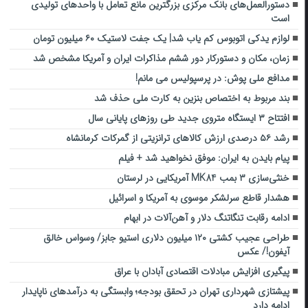
دستورالعمل‌های بانک مرکزی بزرگترین مانع تعامل با واحدهای تولیدی
است
لوازم یدکی اتوبوس کم یاب شد| یک جفت لاستیک ۶۰ میلیون تومان
زمان، مکان و دستورکار دور ششم مذاکرات ایران و آمریکا مشخص شد
مدافع ملی پوش: در پرسپولیس می مانم!
بند مربوط به اختصاص بنزین به کارت ملی حذف شد
افتتاح ۳ ایستگاه متروی جدید طی روزهای پایانی سال
رشد ۵۶ درصدی ارزش کالاهای ترانزیتی از گمرکات کرمانشاه
پیام بایدن به ایران: موفق نخواهید شد + فیلم
خنثی‌سازی ۳ بمب MK84‌ آمریکایی در لرستان
هشدار قاطع سرلشکر موسوی به آمریکا و اسرائیل
ادامه رقابت تنگاتنگ دلار و آهن‌آلات در ابهام
طراحی عجیب کشتی ۱۲۰ میلیون دلاری استیو جابز/ وسواس خالق
آیفون!/ عکس
پیگیری افزایش مبادلات اقتصادی آبادان با عراق
پیشتازی شهرداری تهران در تحقق بودجه؛ وابستگی به درآمدهای ناپایدار
ادامه دارد