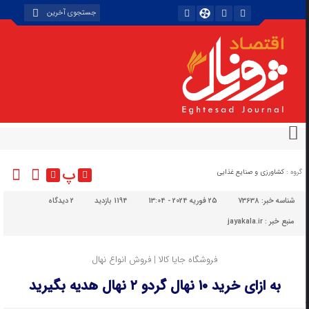
پ
گروه :
کشاورزی و صنایع غذایی
شناسه خبر:
73638
25 فوریه 2024 - 13:04
1194 بازدید
۲
دیدگاه
منبع خبر : jayakala.ir
فروشگاه جایا کالا | فروش انواع نهال
به ازای خرید ۱۰ نهال گردو ۲ نهال هدیه بگیرید