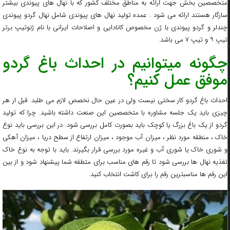
متخصصین بخش جهت ارائه به مناطق مختلف کشور که با نهال های پیوندی بیشتر
سازگار هستند ارائه می شود . عمده تولید نهال های پیوندی شامل نهال گردو پیوندی
چندلر و گردو پیوندی با ژن مخصوص کانادایی و اصلاحات ایرانی با نام ژنوتیپ برتر
تیپ ۹ و تیپ ۷ می باشد.
چگونه میتوانیم در احداث باغ گردو
موفق عمل کنیم؟
احداث باغ گردو کار سختی نیست ولی در عین حال نخصص لازم می طلبد. قبل ار هر
چیزی باید یک جلسه مشاوره با متخصصین این صنعت داشته باشید. چرا که تولید
گردو از یک باغ بزرگ یا کوچک باید بصورت کامل بررسی شود. در این بررسی باید نوع
خاک ، منطقه مورد نظر ، میزان آب موجود ، میزان ارتفاع از سطح دریا ، میزان آهکی
و شوری خاک یا شوری آب و غیره مورد بررسی قرار بگیرند. باید با توجه به نوع خاک
تغذیه نهال ها بررسی شود تا رقم های مناسب برای متطقه شما پیشنهاد شود و از بین
این رقم ها مناسبترین رقم را برای کاشت انتخاب کنید.