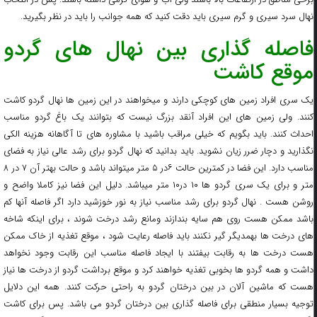
نهال سرد سیری و گرم سیری باید دقت کنید که همه جوانب را باید در نظر بگیرید.
فاصله گذاری بین نهال های گردو
موقع کاشت
یک سری افراد زمین های کوچکی دارند و میخواهند در این زمین ها نهال گردو کاشت
کنند. ولی زمین های این افراد آنقد بزرگ نیست که بتوانند یک باغ گردو مناسب
احداث کنند. باید بگویم که خیلی مراقب باشید با مشاوره های تا آگاهانه هزینه الکی
نگذارید و دچار ضرر زیان نشوید. باید بدانید که نهال گردو برای رشد عالی نیاز به فضای
مناسب دارد. این فضا در کمترین حالت ۶در ۵ متر میتواند باشد و حالت بهتر آن ۷ در ۸
متر و برای یک سری گردو ها ۱۰ در۱۰ متر میباشد. دلیل این فضا نیز کاملا واضح و
روشن هست . نهال گردو برای رشد مناسب نیاز به نور خوزشید دارد اگر فاصله آنها کم
باشد ممکن هست روی هم سایه بندازند ومانع رشد درخت شوند ، برای اینکه شاخه
های درخت ها بهمدیگر گیر نکنند باید فاصله رعایت شود ، موقع تغذیه از خاک ممکن
هست درخت ها به رقابت بیفتند با ایجاد فاصله مناسب این رقابت وجود نخواهد
داشت و همه گردو ها بخوبی تغذیه خواهند کرد و موقع برداشت گردو از درخت ها نیاز
هست که ماشین آلان در بین درختان گردو به راحتی حرکت کنند. همه این دلایل
توجیه بسیار منطقی برای فاصله گذاری بین درختان گردو می باشد. پس برای کاشت