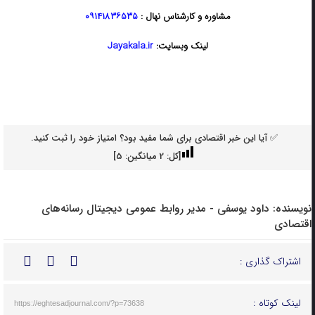
مشاوره و کارشناس نهال :
۰۹۱۴۱۸۳۶۵۳۵
لینک وبسایت:
Jayakala.ir
✅ آیا این خبر اقتصادی برای شما مفید بود؟ امتیاز خود را ثبت کنید.
[کل:
2
میانگین:
5
]
نویسنده:
داود یوسفی - مدیر روابط عمومی دیجیتال رسانه‌های
اقتصادی
اشتراک گذاری :
لینک کوتاه :
https://eghtesadjournal.com/?p=73638