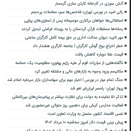
آتش سوزی در کارخانه کارتن سازی گرمسار
رالی امید در بورس تهران؛ شاخص‌ها سبز، معاملات پرحجم
استقلالی‌ها خواهان برکناری موسیمانه پس از تساوی‌های پیاپی
رسانه‌ها مسابقات قرآن کردستان را به رویداد فراملی تبدیل کردند
مهر تایید دیوان عدالت اداری بر حق بیمه کامل کارگران ساعتی
خطر اخراج بیخ گوش کارگران | جامعه کارگری هشدار داد
قیمت طلا دوباره کاهش یافت
ناگفته‌هایی از مبارزات قوم لُر علیه رژیم پهلوی؛ مظلومیت یک حماسه
مکانیسم ورود وجوه به بازارهای مالی و مشتقه تغییر کرد
جنگ تمام عیار در بورس | اخبار مهم برای سهامداران بازار سرمایه اعلام شد
پرواز تهران- رامسر ایران‌ایر لغو شد
تذکر ۵۱ نماینده به دولت برای نظارت بیشتر بر پیام‌رسان‌های بین‌المللی
فعالیت مدارس کیش برای دهمین روز متوالی غیرحضوری شد
نفس اقتصاد کشور، متصل به وزارت تعاون است
پیش بینی قیمت دلار امروز سه‌شنبه ۱۰ مرداد ۱۴۰۲
قیمت هر گرم طلا در بازار امروز ریزشی شد + جدول نرخ سکه