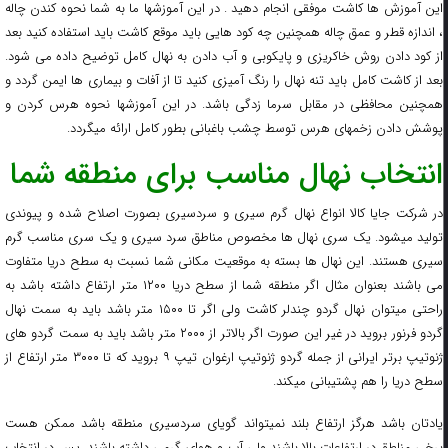
این آموزش ها کاشت موفقی انجام دهید . در این آموزشها ما به شما نحوه کندن چاله
، اندازه قطر و عمق چاله همچنین چه کود هایی باید موقع کاشت باید استفاده کنید بعد
از کود دادن روش خاکریزی و پایکوبی و آب دادن به نهال کامل توضیح داده می شود.
بعد از کاشت کامل باید تنه نهال را رنگ آمیزی کنید تا از آفات و بیماری ها ایمن گردد و
همچنین محافظی در مقابل سرما زدگی باشد. در این آموزشها نحوه هرس کردن و
پوشش دادن زخمهای هرس توسط چشب باغبانی بطور کامل ارائه میگردد.
انتخاب نهال مناسب برای منطقه شما
در شرکت جایا کالا انواع نهال گرم سیری و سردسیری بصورت اصلاح شده و پیوندی
تولید میشود. یک سری نهال ها مخصوص مناطق سرد سیری و یک سری مناسب گرم
سیری هستند. این نهال ها بسته به موقعیت مکانی شما نسبت به سطح دریا متفاوت
می باشند بعنوان مثال اگر منطقه شما از سطح دریا ۱۲۰۰ متر ارتفاع داشته باشد به
راحتی میتوان نهال گردو چندلر کاشت ولی اگر تا ۱۵۰۰ متر باشد باید به سمت نهال
گردو فرنور بروید در غیر این صورت اگر بالاتر از ۲۰۰۰ متر باشد باید به سمت گردو های
ژنوتیپ برتر ایرانی از جمله گردو ژنوتیپ ارغوان تیپ ۹ بروید که تا ۳۰۰۰ متر ارتفاع از
سطح دریا را هم پشتیبانی میکند.
یادتان باشد هرگز ارتفاع بلند نمیتواند گویای سردسیری منطقه باشد ممکن هست
برخی مناطق در ارتفاعات بالا باشند ولی آب و هوای گرمی داشته باشند. پس در انتخاب