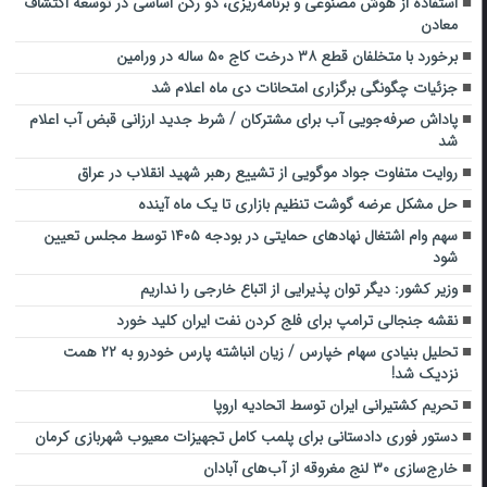
استفاده از هوش مصنوعی و برنامه‌ریزی، دو رکن اساسی در توسعه اکتشاف
معادن
برخورد با متخلفان قطع ۳۸ درخت کاج ۵۰ ساله در ورامین
جزئیات چگونگی برگزاری امتحانات دی‌ ماه اعلام شد
پاداش صرفه‌جویی آب برای مشترکان / شرط جدید ارزانی قبض آب اعلام
شد
روایت متفاوت جواد موگویی از تشییع رهبر شهید انقلاب در عراق
حل مشکل عرضه گوشت تنظیم بازاری تا یک ماه آینده
سهم وام اشتغال نهادهای حمایتی در بودجه ۱۴۰۵ توسط مجلس تعیین
شود
وزیر کشور:‌ دیگر توان پذیرایی از اتباع خارجی را نداریم‌
نقشه جنجالی ترامپ برای فلج کردن نفت ایران کلید خورد
تحلیل بنیادی سهام خپارس / زیان انباشته پارس خودرو به ۲۲ همت
نزدیک شد!
تحریم کشتیرانی ایران توسط اتحادیه اروپا
دستور فوری دادستانی برای پلمب کامل تجهیزات معیوب شهربازی کرمان
خارج‌سازی ۳۰ لنج مغروقه از آب‌های آبادان