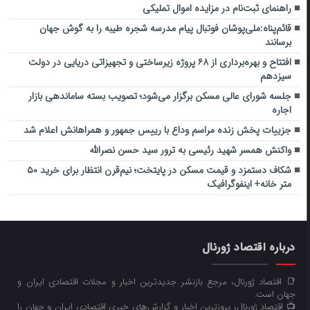
راهنمای ثبت‌نام در مزایده اموال تملیکی
قائم‌پناه:ملی‌پوشان فوتبال پیام مدرسه شجره طیبه را به گوش جهان
برسانند
افتتاح و بهره‌برداری از ۶۸ پروژه زیرساختی و تجهیزاتی دریایی در دولت
سیزدهم
جلسه شورای عالی مسکن برگزار می‌شود؛ تصویب بسته ساماندهی بازار
اجاره
جزییات پخش زنده مراسم وداع با رییس جمهور و همراهانش اعلام شد
واکنش همسر شهید رئیسی به ترور سید حسن نصرالله
شکاف دستمزد و قیمت مسکن در پایتخت؛ نیم‌قرن انتظار برای خرید ۵۰
متر خانه+ اینفوگرافیک
درباره اقتصاد ژورنال
📑 اقتصاد ژورنال، مرجع بازنشر جدیدترین اخبار و مجلات اقتصادی ایران و
جهان است.
📺 اقتصاد ژورنال، بروزترین اخبار و گزارش‌های خبری اقتصادی ایران و جهان را