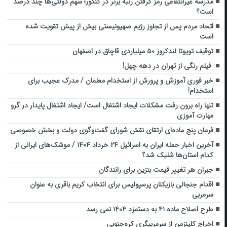
مدرسه غیرانتفاعی رمز گرفتن رتبه برتر در کنکور؛ سهم دولتی‌ها چند درصد
است؟
اتحاد مردم پس از تجاوز رژیم صهیونیستی بیش از پیش تقویت شده
است
توقیف تویوتا لندکروز ۵۰ میلیاردی قاچاق در اصفهان
فیلم رنگی از تهران در دهه‌ چهل!
خبر فوری آموزش و پرورش از استخدام معلمان / مدرک عجیب برای
استخدام!
تنها راه برون رفت مشکلات ایجاد اشتغال است/ ایجاد اشتغال پایدار در گرو
مهارت آموزی
فرمان پنج ماده‌ای ارتقای نقش شورای گفت‌وگوی دولت و بخش خصوصی
آخرین اخبار حمله ایران به اسرائیل ۲۴ خرداد ۱۴۰۴ / موشک‌های ایرانی از
کدام استان‌ها شلیک شد؟
جبران هر تغییر قیمت بنزین برای رانندگان
اقدام جنجالی بازیکنان پرسپولیس برای انتخاب کریم باقری به عنوان
سرمربی
طرح اصلاح ماده ۴۱ به دستمزد ۱۴۰۴ نمی رسد
اخراج کلینزمن از سرمربیگری کره‌جنوبی