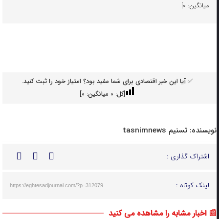
میانگین: ۰]
✅ آیا این خبر اقتصادی برای شما مفید بود؟ امتیاز خود را ثبت کنید.
[کل:
0
میانگین:
0
]
نویسنده:
تسنیم tasnimnews
اشتراک گذاری :
لینک کوتاه :
https://eghtesadjournal.com/?p=312079
📰 اخبار مشابه را مشاهده می کنید