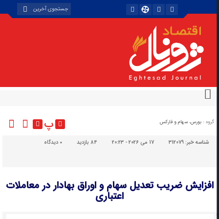
پ
گروه :
بورس، سهام و فارکس
شناسه خبر:
312079
17 می 2026 - 20:23
84 بازدید
۰
دیدگاه
افزایش ضریب تعدیل سهام و اوراق بهادار در معاملات
اعتباری